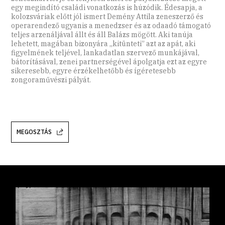
egy megindító családi vonatkozás is húzódik. Édesapja, a
kolozsváriak előtt jól ismert Demény Attila zeneszerző és
operarendező ugyanis a menedzser és az odaadó támogató
teljes arzenáljával állt és áll Balázs mögött. Aki tanúja
lehetett, magában bizonyára „kitünteti” azt az apát, aki
figyelmének teljével, lankadatlan szervező munkájával,
bátorításával, zenei partnerségével ápolgatja ezt az egyre
sikeresebb, egyre érzékelhetőbb és ígéretesebb
zongoraművészi pályát.
MEGOSZTÁS