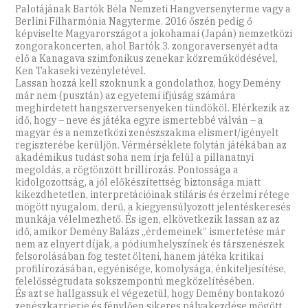
Palotájának Bartók Béla Nemzeti Hangversenyterme vagy a
Berlini Filharmónia Nagyterme. 2016 őszén pedig ő
képviselte Magyarországot a jokohamai (Japán) nemzetközi
zongorakoncerten, ahol Bartók 3. zongoraversenyét adta
elő a Kanagava szimfonikus zenekar közreműködésével,
Ken Takaseki vezényletével.
Lassan hozzá kell szoknunk a gondolathoz, hogy Demény
már nem (pusztán) az egyetemi ifjúság számára
meghirdetett hangszerversenyeken tündököl. Elérkezik az
idő, hogy – neve és játéka egyre ismertebbé válván – a
magyar és a nemzetközi zenészszakma elismert/igényelt
regiszterébe kerüljön. Vérmérséklete folytán játékában az
akadémikus tudást soha nem írja felül a pillanatnyi
megoldás, a rögtönzött brillírozás. Pontossága a
kidolgozottság, a jól előkészítettség biztonsága miatt
kikezdhetetlen, interpretációinak stiláris és érzelmi rétege
mögött nyugalom, derű, a kiegyensúlyozott jelentéskeresés
munkája vélelmezhető. És igen, elkövetkezik lassan az az
idő, amikor Demény Balázs „érdemeinek” ismertetése már
nem az elnyert díjak, a pódiumhelyszínek és társzenészek
felsorolásában fog testet ölteni, hanem játéka kritikai
profilírozásában, egyénisége, komolysága, énkiteljesítése,
felelősségtudata sokszempontú megközelítésében.
És azt se hallgassuk el végezetül, hogy Demény bontakozó
zenészkarrierje és fénylően sikeres pályakezdése mögött