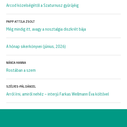
Arcod közelségétől a Szaturnusz gyűrűjéig
PAPP ATTILA ZSOLT
Még mindig itt, avagy a nosztalgia diszkrét bája
A hónap sikerkönyvei (június, 2026)
NÁNIA HANNA
Rostában a szem
SZÉLYES-PÁL DÁNIEL
Arról írni, amiről nehéz – interjú Farkas Wellmann Éva költővel