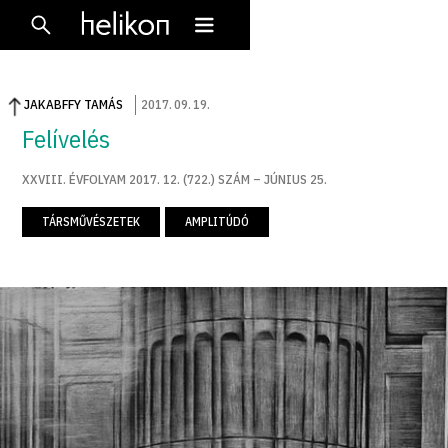
JAKABFFY TAMÁS
2017
.
09
.
19
.
Felívelés
XXVIII. ÉVFOLYAM 2017. 12. (722.) SZÁM – JÚNIUS 25.
TÁRSMŰVÉSZETEK
AMPLITÚDÓ