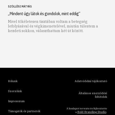
SZÖLLŐSI MÁTYÁS
„Mindent úgy látok és gondolok, mint eddig”
Mivel tökéletesen tisztában voltam a betegség
lefolyásával és végkimenetelével, miután túlestem a
kezdeti sokkon, választhattam két út között.
1
2
3
4
5
6
Rólunk
Adatvédelmi tájékoztató
Szerzőink
Általános szerződési
feltételek
Impresszum
A honlapot tervezte és fejlesztette
Támogatók és partnerek
Bold Branding Studio
a
.