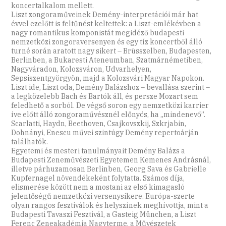
koncertalkalom mellett.
Liszt zongoraműveinek Demény-interpretációi már hat
évvel ezelőtt is feltűnést keltettek: a Liszt-emlékévben a
nagy romantikus komponistát megidéző budapesti
nemzetközi zongoraversenyen és egy tíz koncertből álló
turné során aratott nagy sikert – Brüsszelben, Budapesten,
Berlinben, a Bukaresti Ateneumban, Szatmárnémetiben,
Nagyváradon, Kolozsváron, Udvarhelyen,
Sepsiszentgyörgyön, majd a Kolozsvári Magyar Napokon.
Liszt ide, Liszt oda, Demény Balázshoz – bevallása szerint –
a legközelebb Bach és Bartók áll, és persze Mozart sem
feledhető a sorból. De végső soron egy nemzetközi karrier
íve előtt álló zongoraművésznél előnyös, ha „mindenevő”.
Scarlatti, Haydn, Beethoven, Csajkovszkij, Szkrjabin,
Dohnányi, Enescu művei szintúgy Demény repertoárján
találhatók.
Egyetemi és mesteri tanulmányait Demény Balázs a
Budapesti Zeneművészeti Egyetemen Kemenes Andrásnál,
illetve párhuzamosan Berlinben, Georg Sava és Gabrielle
Kupfernagel növendékeként folytatta. Számos díja,
elismerése között nem a mostani az első kimagasló
jelentőségű nemzetközi versenysikere. Európa-szerte
olyan rangos fesztiválok és helyszínek meghívottja, mint a
Budapesti Tavaszi Fesztivál, a Gasteig München, a Liszt
Ferenc Zeneakadémia Nagyterme, a Művészetek