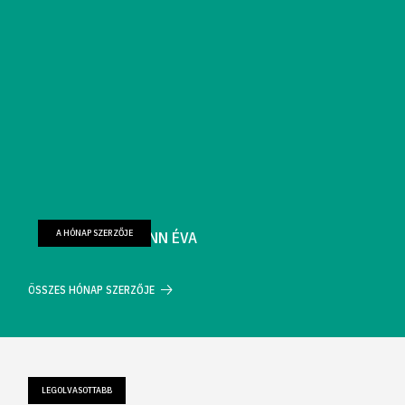
A HÓNAP SZERZŐJE
FARKAS WELLMANN ÉVA
ÖSSZES HÓNAP SZERZŐJE
LEGOLVASOTTABB