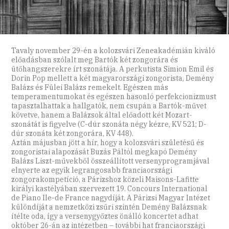
Tavaly november 29-én a kolozsvári Zeneakadémián kiváló
előadásban szólalt meg Bartók két zongorára és
ütőhangszerekre írt szonátája. A perkutista Simion Emil és
Dorin Pop mellett a két magyarországi zongorista, Demény
Balázs és Fülei Balázs remekelt. Egészen más
temperamentumokat és egészen hasonló perfekcionizmust
tapasztalhattak a hallgatók, nem csupán a Bartók-művet
követve, hanem a Balázsok által előadott két Mozart-
szonátát is figyelve (C-dúr szonáta négy kézre, KV 521; D-
dúr szonáta két zongorára, KV 448).
Aztán májusban jött a hír, hogy a kolozsvári születésű és
zongoristai alapozását Buzás Páltól megkapó Demény
Balázs Liszt-művekből összeállított versenyprogramjával
elnyerte az egyik legrangosabb franciaországi
zongorakompetíció, a Párizshoz közeli Maisons-Lafitte
királyi kastélyában szervezett 19. Concours International
de Piano Ile-de France nagydíját. A Párizsi Magyar Intézet
különdíját a nemzetközi zsűri szintén Demény Balázsnak
ítélte oda, így a versenygyőztes önálló koncertet adhat
október 26-án az intézetben – további hat franciaországi