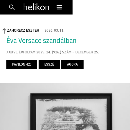
ZAHORECZ ESZTER
2026
.
03
.
11
.
Éva Versace szandálban
XXXVI. ÉVFOLYAM 2025. 24. (926.) SZÁM – DECEMBER 25.
PAVILON 420
ESSZÉ
AGORA