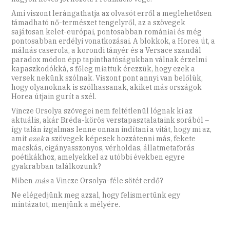
Ami viszont lerángathatja az olvasót erről a meglehetősen
támadható nő-természet tengelyről, az a szövegek
sajátosan kelet-európai, pontosabban romániai és még
pontosabban erdélyi vonatkozásai. A blokkok, a Horea út, a
málnás caserola, a korondi tányér és a Versace szandál
paradox módon épp tapinthatóságukban válnak érzelmi
kapaszkodókká, s főleg miattuk érezzük, hogy ezek a
versek nekünk szólnak. Viszont pont annyi van belőlük,
hogy olyanoknak is szólhassanak, akiket más országok
Horea útjain gurít a szél.
Vincze Orsolya szövegei nem feltétlenül lógnak ki az
aktuális, akár Bréda-körös verstapasztalataink sorából –
így talán izgalmas lenne onnan indítani a vitát, hogy mi az,
amit
ezek
a szövegek képesek hozzátenni más, fekete
macskás, cigányasszonyos, vérholdas, állatmetaforás
poétikákhoz, amelyekkel az utóbbi években egyre
gyakrabban találkozunk?
Miben
más
a Vincze Orsolya-féle sötét erdő?
Ne elégedjünk meg azzal, hogy felismertünk egy
mintázatot, menjünk a mélyére.