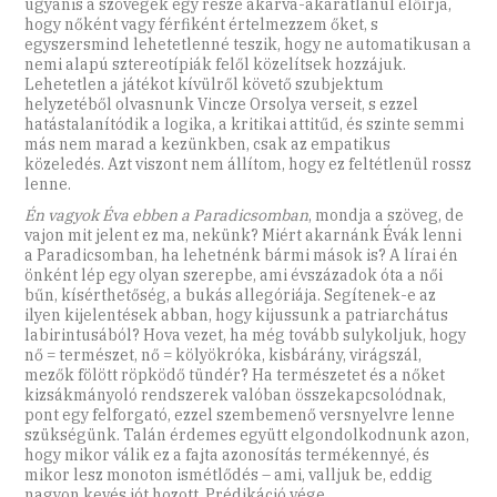
ugyanis a szövegek egy része akarva-akaratlanul előírja,
hogy nőként vagy férfiként értelmezzem őket, s
egyszersmind lehetetlenné teszik, hogy ne automatikusan a
nemi alapú sztereotípiák felől közelítsek hozzájuk.
Lehetetlen a játékot kívülről követő szubjektum
helyzetéből olvasnunk Vincze Orsolya verseit, s ezzel
hatástalanítódik a logika, a kritikai attitűd, és szinte semmi
más nem marad a kezünkben, csak az empatikus
közeledés. Azt viszont nem állítom, hogy ez feltétlenül rossz
lenne.
Én vagyok Éva ebben a Paradicsomban
, mondja a szöveg, de
vajon mit jelent ez ma, nekünk? Miért akarnánk Évák lenni
a Paradicsomban, ha lehetnénk bármi mások is? A lírai én
önként lép egy olyan szerepbe, ami évszázadok óta a női
bűn, kísérthetőség, a bukás allegóriája. Segítenek-e az
ilyen kijelentések abban, hogy kijussunk a patriarchátus
labirintusából? Hova vezet, ha még tovább sulykoljuk, hogy
nő = természet, nő = kölyökróka, kisbárány, virágszál,
mezők fölött röpködő tündér? Ha természetet és a nőket
kizsákmányoló rendszerek valóban összekapcsolódnak,
pont egy felforgató, ezzel szembemenő versnyelvre lenne
szükségünk. Talán érdemes együtt elgondolkodnunk azon,
hogy mikor válik ez a fajta azonosítás termékennyé, és
mikor lesz monoton ismétlődés – ami, valljuk be, eddig
nagyon kevés jót hozott. Prédikáció vége.