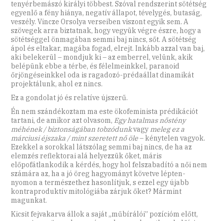
tenyérbemászó királyi többest. Szóval rendszerint sötétség
egyenlő a fény hiánya, negatív állapot, tévelygés, butaság,
veszély. Vincze Orsolya verseiben viszont egyik sem. A
szövegek arra biztatnak, hogy vegyük végre észre, hogy a
sötétséggel önmagában semmi baj nincs, sőt. A sötétség
ápol és eltakar, magába fogad, elrejt. Inkább azzal van baj,
aki belekerül – mondjuk ki – az emberrel, velünk, akik
belépünk ebbe a térbe, és félelmeinkkel, paranoid
őrjöngéseinkkel oda is ragadozó-prédaállat dinamikát
projektálunk, ahol ez nincs.
Ez a gondolat jó és relatíve újszerű.
Én nem szándékoztam ma este ökofeminista prédikációt
tartani, de amikor azt olvasom,
Egy hatalmas nőstény
méhének / biztonságában tobzódunk
vagy
meleg ez a
márciusi éjszaka / mint szeretett nő öle
– kénytelen vagyok.
Ezekkel a sorokkal látszólag semmi baj nincs, de ha az
elemzés reflektorai alá helyezzük őket, máris
előpofátlankodik a kérdés, hogy hol felszabadító a női nem
számára az, ha a jó öreg hagyományt követve lépten-
nyomon a természethez hasonlítjuk, s ezzel egy újabb
kontraproduktív mitológiába zárjuk őket? Mármint
magunkat.
Kicsit fejvakarva állok a saját „műbírálói” pozícióm előtt,