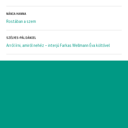
NÁNIA HANNA
Rostában a szem
SZÉLYES-PÁL DÁNIEL
Arról írni, amiről nehéz – interjú Farkas Wellmann Éva költővel