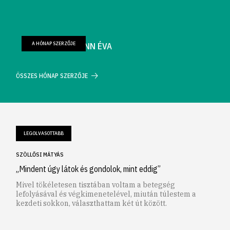
A HÓNAP SZERZŐJE
FARKAS WELLMANN ÉVA
ÖSSZES HÓNAP SZERZŐJE
LEGOLVASOTTABB
SZÖLLŐSI MÁTYÁS
„Mindent úgy látok és gondolok, mint eddig”
Mivel tökéletesen tisztában voltam a betegség
lefolyásával és végkimenetelével, miután túlestem a
kezdeti sokkon, választhattam két út között.