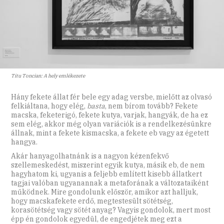
Titu Toncian: A hely emlékezete
Hány fekete állat fér bele egy adag versbe, mielőtt az olvasó
felkiáltana, hogy elég,
basta
, nem bírom tovább? Fekete
macska, feketerigó, fekete kutya, varjak, hangyák, de ha ez
sem elég, akkor még olyan variációk is a rendelkezésünkre
állnak, mint a fekete kismacska, a fekete eb vagy az égetett
hangya.
Akár hanyagolhatnánk is a nagyon kézenfekvő
szellemeskedést, miszerint egyik kutya, másik eb, de nem
hagyhatom ki, ugyanis a feljebb említett kisebb állatkert
tagjai valóban ugyanannak a metaforának a változataiként
működnek. Mire gondolunk először, amikor azt halljuk,
hogy macskafekete erdő, megtestesült sötétség,
korasötétség vagy sötét anyag? Vagyis gondolok, mert most
épp én gondolok egyedül, de engedjétek meg ezt a