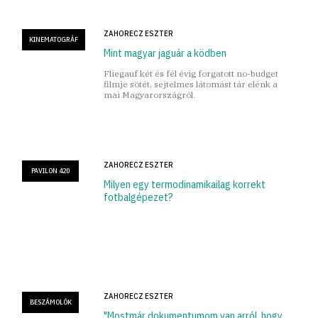
ZAHORECZ ESZTER
KINEMATOGRÁF
Mint magyar jaguár a ködben
Fliegauf két és fél évig forgatott no-budget
filmje sötét, sejtelmes látomást tár elénk a
mai Magyarországról.
ZAHORECZ ESZTER
PAVILON 420
Milyen egy termodinamikailag korrekt
fotbalgépezet?
ZAHORECZ ESZTER
BESZÁMOLÓK
"Mostmár dokumentumom van arról, hogy