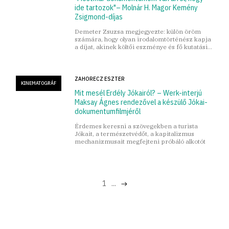
ide tartozok"– Molnár H. Magor Kemény
Zsigmond-díjas
Demeter Zsuzsa megjegyezte: külön öröm
számára, hogy olyan irodalomtörténész kapja
a díjat, akinek költői eszménye és fő kutatási
területe is Erdélyhez köthető.
ZAHORECZ ESZTER
KINEMATOGRÁF
Mit mesél Erdély Jókairól? – Werk-interjú
Maksay Ágnes rendezővel a készülő Jókai-
dokumentumfilmjéről
Érdemes keresni a szövegekben a turista
Jókait, a természetvédőt, a kapitalizmus
mechanizmusait megfejteni próbáló alkotót
1
...