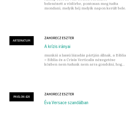
belenézett a vödörbe, pontosan meg tudta
mondani, melyik héj melyik napon került bele.
ZAHORECZ ESZTER
ARTEFAKTUM
A krízis irányai
munkái a lassú lázadás pártján állnak, a Biblia
= Biblia és a Cri­sis Verticalis nézegetése
közben nem tudunk nem arra gondolni, hogy
mennyi idő, napok, hetek, hónapok türelme
sűrűsödik az alkotásokba
ZAHORECZ ESZTER
PAVILON 420
Éva Versace szandálban