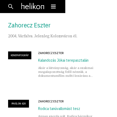
Zahorecz Eszter
2004, Várfalva. Jelenleg Kolozsváron él.
ZAHORECZ ESZTER
KINEMATOGRÁF
Kalandozás Jókai terepasztalán
Akár a látványosság, akár a szakmai
megalapozottság felől nézzük, a
dokumentumfilm méltó lezárása a
bicentenáriumi emlékévnek.
ZAHORECZ ESZTER
PAVILON 420
Rodica tanúvallomást tesz
Aznap szerda volt. Rodica bármikor