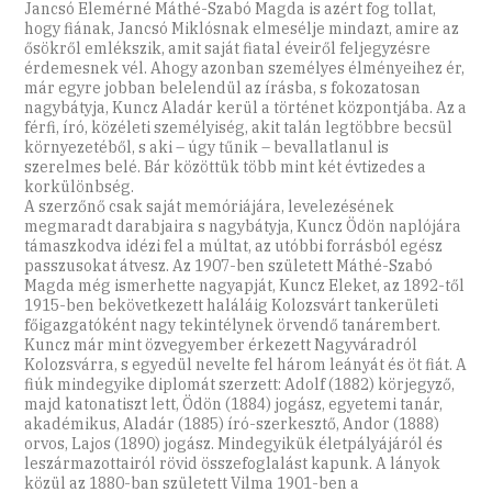
Jancsó Elemérné Máthé-Szabó Magda is azért fog tollat,
hogy fiának, Jancsó Miklósnak elmesélje mindazt, amire az
ősökről emlékszik, amit saját fiatal éveiről feljegyzésre
érdemesnek vél. Ahogy azonban személyes élményeihez ér,
már egyre jobban belelendül az írásba, s fokozatosan
nagybátyja, Kuncz Aladár kerül a történet központjába. Az a
férfi, író, közéleti személyiség, akit talán legtöbbre becsül
környezetéből, s aki – úgy tűnik – bevallatlanul is
szerelmes belé. Bár közöttük több mint két évtizedes a
korkülönbség.
A szerzőnő csak saját memóriájára, levelezésének
megmaradt darabjaira s nagybátyja, Kuncz Ödön naplójára
támaszkodva idézi fel a múltat, az utóbbi forrásból egész
passzusokat átvesz. Az 1907-ben született Máthé-Szabó
Magda még ismerhette nagyapját, Kuncz Eleket, az 1892-től
1915-ben bekövetkezett haláláig Kolozsvárt tankerületi
főigazgatóként nagy tekintélynek örvendő tanárembert.
Kuncz már mint özvegyember érkezett Nagyváradról
Kolozsvárra, s egyedül nevelte fel három leányát és öt fiát. A
fiúk mindegyike diplomát szerzett: Adolf (1882) körjegyző,
majd katonatiszt lett, Ödön (1884) jogász, egyetemi tanár,
akadémikus, Aladár (1885) író-szerkesztő, Andor (1888)
orvos, Lajos (1890) jogász. Mindegyikük életpályájáról és
leszármazottairól rövid összefoglalást kapunk. A lányok
közül az 1880-ban született Vilma 1901-ben a