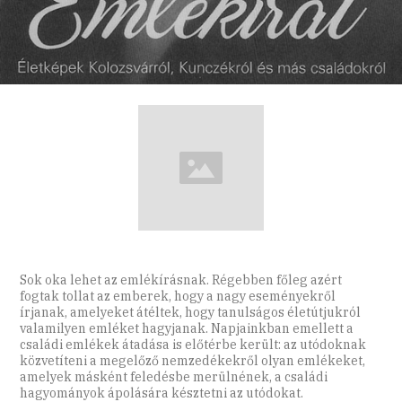
Sok oka lehet az emlékírásnak. Régebben főleg azért
fogtak tollat az emberek, hogy a nagy eseményekről
írjanak, amelyeket átéltek, hogy tanulságos életútjukról
valamilyen emléket hagyjanak. Napjainkban emellett a
családi emlékek átadása is előtérbe került: az utódoknak
közvetíteni a megelőző nemzedékekről olyan emlékeket,
amelyek másként feledésbe merülnének, a családi
hagyományok ápolására késztetni az utódokat.