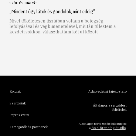
SZÖLLŐSI MÁTYÁS
„Mindent úgy látok és gondolok, mint eddig”
Mivel tökéletesen tisztában voltam a betegség
lefolyásával és végkimenetelével, miután túlestem a
kezdeti sokkon, választhattam két út között.
1
2
3
4
5
6
Rólunk
Adatvédelmi tájékoztató
Szerzőink
Általános szerződési
feltételek
Impresszum
A honlapot tervezte és fejlesztette
Támogatók és partnerek
Bold Branding Studio
a
.