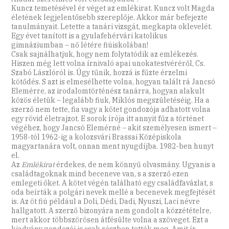
Kuncz temetésével ér véget az emlékirat. Kuncz volt Magda
életének legjelentősebb szereplője. Akkor már befejezte
tanulmányait. Letette a tanári vizsgát, megkapta oklevelét.
Egy évet tanított is a gyulafehérvári katolikus
gimnáziumban – nő létére fiúiskolában!
Csak sajnálhatjuk, hogy nem folytatódik az emlékezés.
Hiszen még lett volna írnivaló apai unokatestvéréről, Cs.
Szabó Lászlóról is. Úgy tűnik, hozzá is fűzte érzelmi
kötődés. S azt is elmesélhette volna, hogyan talált rá Jancsó
Elemérre, az irodalomtörténész tanárra, hogyan alakult
közös életük – legalább fiuk, Miklós megszületéséig. Ha a
szerző nem tette, fia vagy a kötet gondozója adhatott volna
egy rövid életrajzot. E sorok írója itt annyit fűz a történet
végéhez, hogy Jancsó Elemérné – akit személyesen ismert –
1958-tól 1962-ig a kolozsvári Brassai Középiskola
magyartanára volt, onnan ment nyugdíjba. 1982-ben hunyt
el.
Az
Emlékirat
érdekes, de nem könnyű olvasmány. Ugyanis a
családtagoknak mind beceneve van, s a szerző ezen
emlegeti őket. A kötet végén található egy családfavázlat, s
oda beírták a polgári nevek mellé a becenevek megfejtését
is. Az öt fiú például a Doli, Dédi, Dadi, Nyuszi, Laci névre
hallgatott. A szerző bizonyára nem gondolt a közzétételre,
mert akkor többszörösen átfésülte volna a szöveget. Ezt a
kiadvány gondozói is csak részben tették meg. Amit ír,