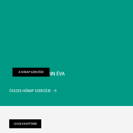
A HÓNAP SZERZŐJE
FARKAS WELLMANN ÉVA
ÖSSZES HÓNAP SZERZŐJE
LEGOLVASOTTABB