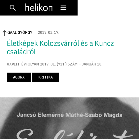
GAAL GYÖRGY
2017
.
03
.
17
.
Életképek Kolozsvárról és a Kuncz
családról
XXVIII. ÉVFOLYAM 2017. 01. (711.) SZÁM – JANUÁR 10.
AGORA
KRITIKA