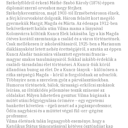
Székelyföldről érkező Máthé-Szabó Károly (1876) éppen
diplomát szerző orvoshoz megy férjhez.
Székelykeresztúron, majd 1903-tól Erzsébetvároson élnek,
a férj körorvosként dolgozik. Három felnőtt kort megélő
gyermekük Margit, Magda és Márta. Az édesapa 1912-ben
bekövetkezett halála után Vilma mama a lányaival
Kolozsvárra költözik Kuncz Elek lakásába. Így a kis Magda
ötéves korától szemtanúja a család és a város történetének.
Csak mellékesen ír iskolaváltásairól, 1925-ben a Marianum
diáklányaként letett nehéz érettségijéről, s azután az éppen
Kuncz Aladár tanácsára választott egyetemi francia–
magyar szakos tanulmányairól. Sokkal inkább érdeklik a
családi-társadalmi élet történései. A Kuncz-fiúk körül
állandóan buzog az élet. De a Kuncz-lányok – különösen a
ritka szépségű Magda – körül is forgolódnak az udvarlók.
Többnyire nem a szerelem győz a párválasztásokban.
Humoros történetek, bálok, társasági-erkölcsi szokások
leírása, az öltözködés jellemzése teszik színessé az
oldalakat. Milyen hihetetlen gesztus: Vilma húgának a
műtét utáni felgyógyulása örömére – egy egyetemi
bankettet követően – éjjeli zenét ad a jogászprofesszor,
Ödön nagybácsi és a műtétet végző fül-orr-gégész
professzor.
Vilma életének talán legnagyobb eseménye, hogy a
Katolikus Státus támogatásával kétéves ösztöndíjat kap