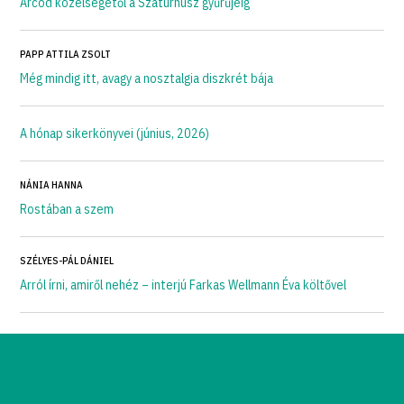
Arcod közelségétől a Szaturnusz gyűrűjéig
PAPP ATTILA ZSOLT
Még mindig itt, avagy a nosztalgia diszkrét bája
A hónap sikerkönyvei (június, 2026)
NÁNIA HANNA
Rostában a szem
SZÉLYES-PÁL DÁNIEL
Arról írni, amiről nehéz – interjú Farkas Wellmann Éva költővel