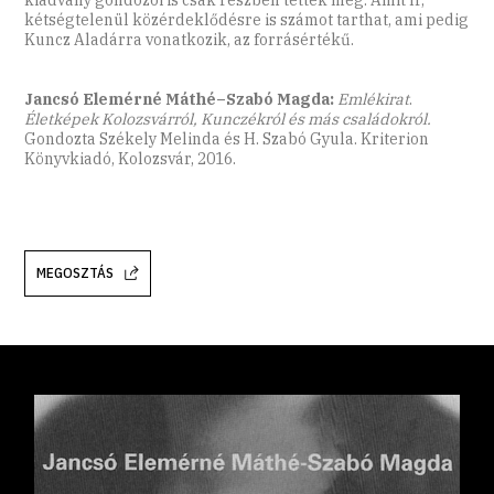
kétségtelenül közérdeklődésre is számot tarthat, ami pedig
Kuncz Aladárra vonatkozik, az forrásértékű.
Jancsó Elemérné Máthé–Szabó Magda:
Emlékirat
.
Életképek Kolozsvárról, Kunczékról és más családokról.
Gondozta Székely Melinda és H. Szabó Gyula. Kriterion
Könyvkiadó, Kolozsvár, 2016.
MEGOSZTÁS