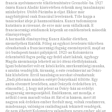
francia nyelvismerete tökéletesítésére Grenoble-ba. 1927
őszén Kuncz Aladár kíséretében érkezik meg tanulmányai
színhelyére. Utóbb Párizsba is eljut. Ekkor már
nagybátyjával csak franciául leveleznek. Tőle kapja a
tanácsokat ideje jó hasznosítására. Kuncz tudományos
kutatásra is rávenné, de erre már nem vállalkozik. E
franciaországi stúdiumok képezik az emlékezések második
élményrétegét.
A harmadik élményréteg Kuncz Aladár életéhez,
személyéhez fűződik. Főleg az egykori levelezés tükrében
olvashatunk a franciaországi fogság eseményeiről, majd az
író budapesti tanári pályájáról. 1923-as Kolozsvárra
érkezésétől fogva pedig egy fedél alatt laktak, úgyhogy
Magda szemtanúja lehetett az író itteni életfolyásának.
Igazi bohémélet volt ez: késői kelés, szerkesztőségi munka,
s azután vendéglők, társaság, s este rendszerint az Óvári-
ház klubélete. Erről tanulságos sorokat olvashatunk:
„Dadi jóformán minden estéjét Óváryéknál töltötte. Egy
azóta elveszett levelében, amit Óváryék érdekében írt,
elmondta […], hogy mit jelent az Óváry-ház az erdélyi
magyarság szempontjából. Emlékszem, azt mondja, e
nélkül ő sem maradt volna itt. Ezt el is hiszem, mert itt
nagyon sok érdekes ember fordult meg, voltak rendszeres,
mindennapi, valóságos családtagnak tekintett vendégek,
de nem jöhetett Kolozsvárra valamilyen neves ember, aki az