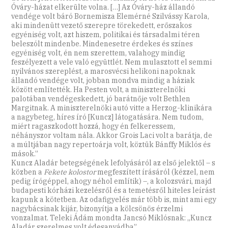
Óváry-házat elkerülte volna. […] Az Óváry-ház állandó
vendége volt báró Bornemisza Elemérné Szilvássy Karola,
aki mindenütt vezető szerepre törekedett, erőszakos
egyéniség volt, azt hiszem, politikai és társadalmi téren
beleszólt mindenbe. Mindenesetre érdekes és színes
egyéniség volt, én nem szerettem, valahogy mindig
feszélyezett a vele való együttlét. Nem mulasztott el semmi
nyilvános szereplést, a marosvécsi helikoni napoknak
állandó vendége volt, jobban mondva mindig a háziak
között említették. Ha Pesten volt, a miniszterelnöki
palotában vendégeskedett, jó barátnője volt Bethlen
Margitnak. A miniszterelnöki autó vitte a Herzog-klinikára
a nagybeteg, híres író [Kuncz] látogatására. Nem tudom,
miért ragaszkodott hozzá, hogy én felkeressem,
néhányszor voltam nála. Akkor Grois Laci volt a barátja, de
a múltjában nagy repertoárja volt, köztük Bánffy Miklós és
mások.”
Kuncz Aladár betegségének lefolyásáról az első jelektől – s
közben a
Fekete kolostor
megfeszített írásáról (kézzel, nem
pedig írógéppel, ahogy néhol említik) –, a kolozsvári, majd
budapesti kórházi kezelésről és a temetésről hiteles leírást
kapunk a kötetben. Az odafigyelés már több is, mint ami egy
nagybácsinak kijár, bizonyítja a kölcsönös érzelmi
vonzalmat. Teleki Ádám mondta Jancsó Miklósnak: „Kuncz
Aladár szerelmes volt édesanyádba”.