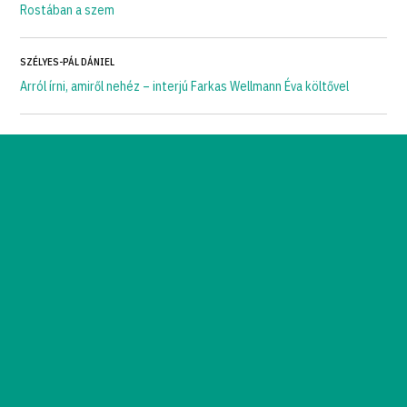
Rostában a szem
SZÉLYES-PÁL DÁNIEL
Arról írni, amiről nehéz – interjú Farkas Wellmann Éva költővel