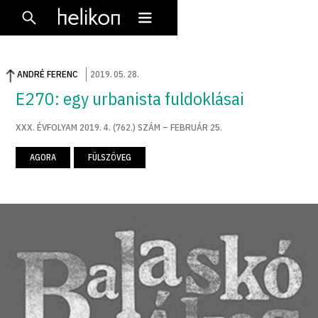
ANDRÉ FERENC
2019
.
05
.
28
.
E270: egy urbanista fuldoklásai
XXX. ÉVFOLYAM 2019. 4. (762.) SZÁM – FEBRUÁR 25.
AGORA
FÜLSZÖVEG