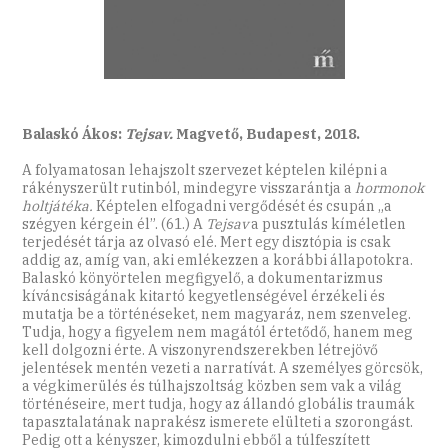
Balaskó Ákos:
Tejsav.
Magvető, Budapest, 2018.
A folyamatosan lehajszolt szervezet képtelen kilépni a
rákényszerült rutinból, mindegyre visszarántja a
hormonok
holtjátéka.
Képtelen elfogadni vergődését és csupán „a
szégyen kérgein él”. (61.) A
Tejsav
a pusztulás kíméletlen
terjedését tárja az olvasó elé. Mert egy disztópia is csak
addig az, amíg van, aki emlékezzen a korábbi állapotokra.
Balaskó könyörtelen megfigyelő, a dokumentarizmus
kíváncsiságának kitartó kegyetlenségével érzékeli és
mutatja be a történéseket, nem magyaráz, nem szenveleg.
Tudja, hogy a figyelem nem magától értetődő, hanem meg
kell dolgozni érte. A viszonyrendszerekben létrejövő
jelentések mentén vezeti a narratívát. A személyes görcsök,
a végkimerülés és túlhajszoltság közben sem vak a világ
történéseire, mert tudja, hogy az állandó globális traumák
tapasztalatának naprakész ismerete elülteti a szorongást.
Pedig ott a kényszer, kimozdulni ebből a túlfeszített