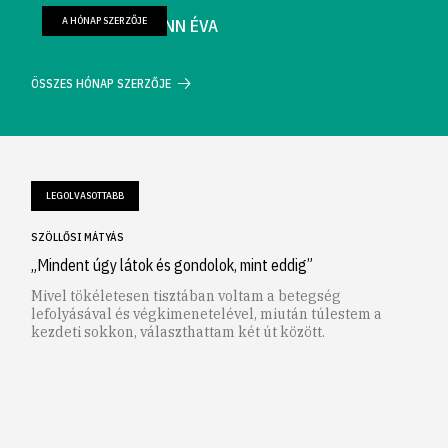
A HÓNAP SZERZŐJE
FARKAS WELLMANN ÉVA
ÖSSZES HÓNAP SZERZŐJE
LEGOLVASOTTABB
SZÖLLŐSI MÁTYÁS
„Mindent úgy látok és gondolok, mint eddig”
Mivel tökéletesen tisztában voltam a betegség
lefolyásával és végkimenetelével, miután túlestem a
kezdeti sokkon, választhattam két út között.
1
2
3
4
5
6