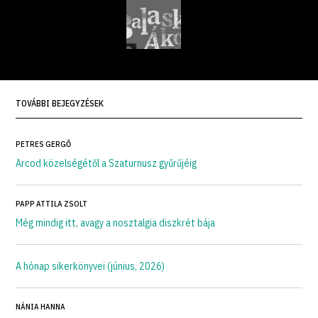
TOVÁBBI BEJEGYZÉSEK
PETRES GERGŐ
Arcod közelségétől a Szaturnusz gyűrűjéig
PAPP ATTILA ZSOLT
Még mindig itt, avagy a nosztalgia diszkrét bája
A hónap sikerkönyvei (június, 2026)
NÁNIA HANNA