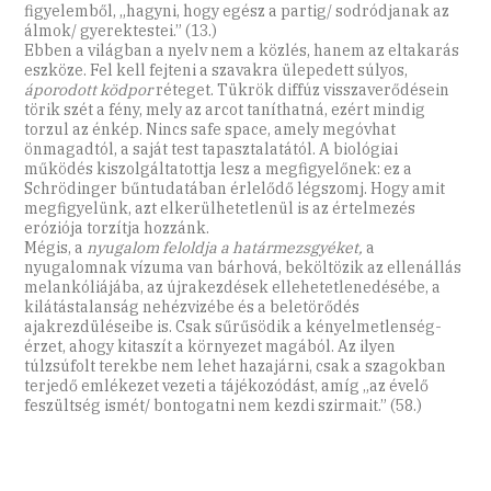
figyelemből, „hagyni, hogy egész a partig/ sodródjanak az
álmok/ gyerektestei.” (13.)
Ebben a világban a nyelv nem a közlés, hanem az eltakarás
eszköze. Fel kell fejteni a szavakra ülepedett súlyos,
áporodott ködpor
réteget. Tükrök diffúz visszaverődésein
törik szét a fény, mely az arcot taníthatná, ezért mindig
torzul az énkép. Nincs safe space, amely megóvhat
önmagadtól, a saját test tapasztalatától. A biológiai
működés kiszolgáltatottja lesz a megfigyelőnek: ez a
Schrödinger bűntudatában érlelődő légszomj. Hogy amit
megfigyelünk, azt elkerülhetetlenül is az értelmezés
eróziója torzítja hozzánk.
Mégis, a
nyugalom feloldja a határmezsgyéket,
a
nyugalomnak vízuma van bárhová, beköltözik az ellenállás
melankóliájába, az újrakezdések ellehetetlenedésébe, a
kilátástalanság nehézvizébe és a beletörődés
ajakrezdüléseibe is. Csak sűrűsödik a kényelmetlenség-
érzet, ahogy kitaszít a környezet magából. Az ilyen
túlzsúfolt terekbe nem lehet hazajárni, csak a szagokban
terjedő emlékezet vezeti a tájékozódást, amíg „az évelő
feszültség ismét/ bontogatni nem kezdi szirmait.” (58.)