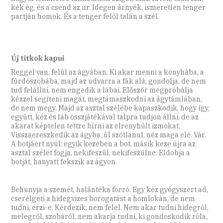
kék ég, és a csend az úr. Idegen árnyék, ismeretlen tenger
partján homok. És a tenger felől talán a szél.
Új titkok kapui
Reggel van, felül az ágyában. Ki akar menni a konyhába, a
fürdőszobába, majd az udvarra a fák alá, gondolja, de nem
tud felállni, nem engedik a lábai. Először megpróbálja
kézzel segíteni magát, megtámaszkodni az ágytámlában,
de nem megy. Majd az asztal szélébe kapaszkodik, hogy így,
együtt, kéz és láb összjátékával talpra tudjon állni, de az
akarat képtelen tettre bírni az elrenyhült izmokat.
Visszaereszkedik az ágyba, ül szótlanul, néz maga elé. Vár.
A botjáért nyúl: egyik kezében a bot, másik keze újra az
asztal szélét fogja, nekifeszül, nekifeszülne. Eldobja a
botját, hanyatt fekszik az ágyon.
Behunyja a szemét, halántéka forró. Egy kéz gyógyszert ad,
cserélgeti a hidegvizes borogatást a homlokán, de nem
tudni, érzi-e. Kérdezik, nem felel. Nem akar tudni hidegről,
melegről, szobáról, nem akarja tudni, ki gondoskodik róla,