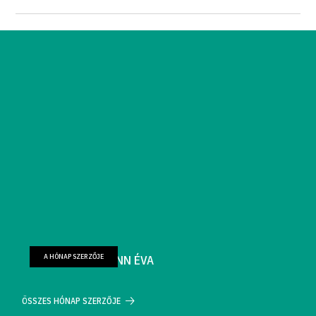
A HÓNAP SZERZŐJE
FARKAS WELLMANN ÉVA
ÖSSZES HÓNAP SZERZŐJE