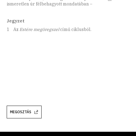
ismeretlen úr félbehagyott mondatában –
Jegyzet
1 Az
Estére megöregszel
című ciklusból.
MEGOSZTÁS