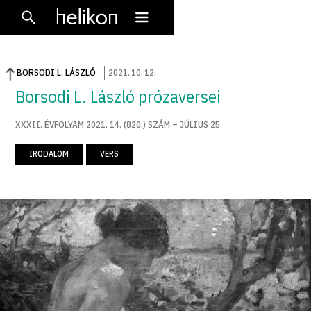
BORSODI L. LÁSZLÓ
2021
.
10
.
12
.
Borsodi L. László prózaversei
XXXII. ÉVFOLYAM 2021. 14. (820.) SZÁM – JÚLIUS 25.
IRODALOM
VERS