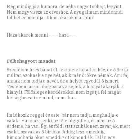
Még mindig jó a humora, de néha nagyot sóhajt, legyint.
Nem megy vissza az orvoshoz. A nyugalmam mindennél
többet ér, mondja, itthon akarok maradni!
Haza akarok menni – – – haza – –
Félbehagyott mondat
Szemében üres bánat ül, tekintete lakatlan ház, de ő őrzi a
múltat, azoknak a nyelvét, akik már örökre némák. Ami fáj,
annak nem tudja a nevét, de a helyét egyedül ő ismeri.
Testében lassan dolgoznak a sejtek, a hiányát akarják, a
hiányát. Fölösleges kérdésekkel nem izgatja fel magát,
kétségbeesni nem tud, nem akar.
Imádkozik reggel és este, bár nem tudja, meghallja-e
valaki. Ha nincs senki, az tőle független, és nem az ő
érdeme, ha van. Égi és földi statisztikák nem zavarják, mert
csak a szavak az ő birtoka. Addig lesz, ameddig
kimondhatja őket, ameddig őt kimondják. Talán egy