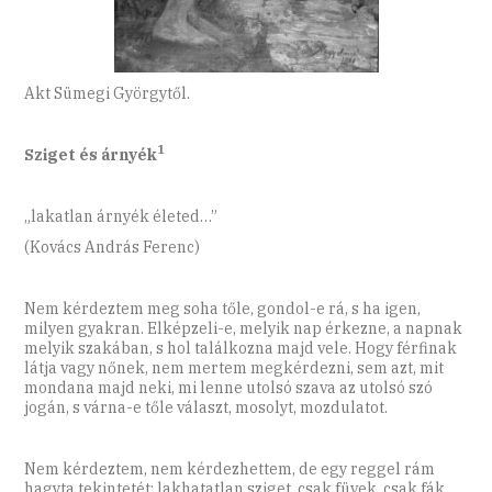
Akt Sümegi Györgytől.
1
Sziget és árnyék
„lakatlan árnyék életed…”
(Kovács András Ferenc)
Nem kérdeztem meg soha tőle, gondol-e rá, s ha igen,
milyen gyakran. Elképzeli-e, melyik nap érkezne, a napnak
melyik szakában, s hol találkozna majd vele. Hogy férfinak
látja vagy nőnek, nem mertem megkérdezni, sem azt, mit
mondana majd neki, mi lenne utolsó szava az utolsó szó
jogán, s várna-e tőle választ, mosolyt, mozdulatot.
Nem kérdeztem, nem kérdezhettem, de egy reggel rám
hagyta tekintetét: lakhatatlan sziget, csak füvek, csak fák,