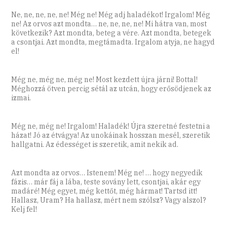
Ne, ne, ne, ne, ne! Még ne! Még adj haladékot! Irgalom! Még
ne! Az orvos azt mondta… ne, ne, ne, ne! Mi hátra van, most
következik? Azt mondta, beteg a vére. Azt mondta, betegek
a csontjai. Azt mondta, megtámadta. Irgalom atyja, ne hagyd
el!
Még ne, még ne, még ne! Most kezdett újra járni! Bottal!
Méghozzá ötven percig sétál az utcán, hogy erősödjenek az
izmai.
Még ne, még ne! Irgalom! Haladék! Újra szeretné festetni a
házat! Jó az étvágya! Az unokáinak hosszan mesél, szeretik
hallgatni. Az édességet is szeretik, amit nekik ad.
Azt mondta az orvos… Istenem! Még ne! … hogy negyedik
fázis… már fáj a lába, teste sovány lett, csontjai, akár egy
madáré! Még egyet, még kettőt, még hármat! Tartsd itt!
Hallasz, Uram? Ha hallasz, mért nem szólsz? Vagy alszol?
Kelj fel!