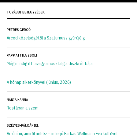
TOVÁBBI BEJEGYZÉSEK
PETRES GERGŐ
Arcod közelségétől a Szaturnusz gyűrűjéig
PAPP ATTILA ZSOLT
Még mindig itt, avagy a nosztalgia diszkrét bája
A hónap sikerkönyvei (június, 2026)
NÁNIA HANNA
Rostában a szem
SZÉLYES-PÁL DÁNIEL
Arról írni, amiről nehéz – interjú Farkas Wellmann Éva költővel