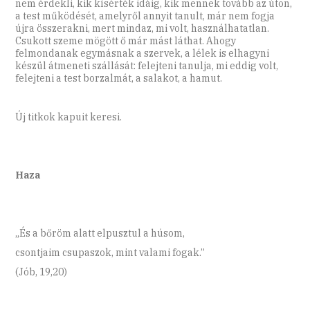
nem érdekli, kik kísérték idáig, kik mennek tovább az úton,
a test működését, amelyről annyit tanult, már nem fogja
újra összerakni, mert mindaz, mi volt, használhatatlan.
Csukott szeme mögött ő már mást láthat. Ahogy
felmondanak egymásnak a szervek, a lélek is elhagyni
készül átmeneti szállását: felejteni tanulja, mi eddig volt,
felejteni a test borzalmát, a salakot, a hamut.
Új titkok kapuit keresi.
Haza
„És a bőröm alatt elpusztul a húsom,
csontjaim csupaszok, mint valami fogak.”
(Jób, 19,20)