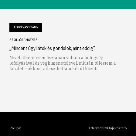
LEGOLVASOTTABB
SZÖLLŐSI MÁTYÁS
„Mindent úgy látok és gondolok, mint eddig”
Mivel tökéletesen tisztában voltam a betegség
lefolyásával és végkimenetelével, miután túlestem a
kezdeti sokkon, választhattam két út között.
1
2
3
4
5
6
Rólunk
Adatvédelmi tájékoztató