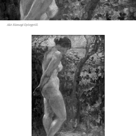
Akt Sümegi Györgytől.