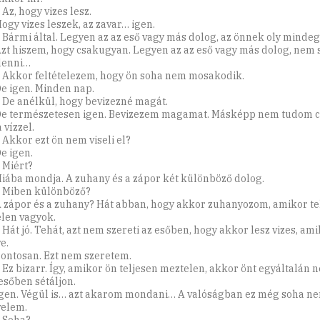
 Az, hogy vizes lesz.
Hogy vizes leszek, az zavar… igen.
: Bármi által. Legyen az az eső vagy más dolog, az önnek oly mindeg
Azt hiszem, hogy csakugyan. Legyen az az eső vagy más dolog, nem 
 lenni…
: Akkor feltételezem, hogy ön soha nem mosakodik.
De igen. Minden nap.
: De anélkül, hogy bevizezné magát.
De természetesen igen. Bevizezem magamat. Másképp nem tudom cs
 vízzel.
 Akkor ezt ön nem viseli el?
e igen.
 Miért?
Hiába mondja. A zuhany és a zápor két különböző dolog.
: Miben különböző?
A zápor és a zuhany? Hát abban, hogy akkor zuhanyozom, amikor te
len vagyok.
 Hát jó. Tehát, azt nem szereti az esőben, hogy akkor lesz vizes, ami
e.
Pontosan. Ezt nem szeretem.
: Ez bizarr. Így, amikor ön teljesen meztelen, akkor önt egyáltalán 
esőben sétáljon.
Igen. Végül is… azt akarom mondani… A valóságban ez még soha ne
elem.