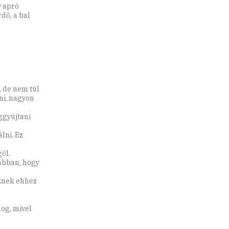
y apró
dő, a bal
, de nem túl
ni, nagyon
ggyújtani
lni. Ez
öl.
abban, hogy
űznek ehhez
log, mivel