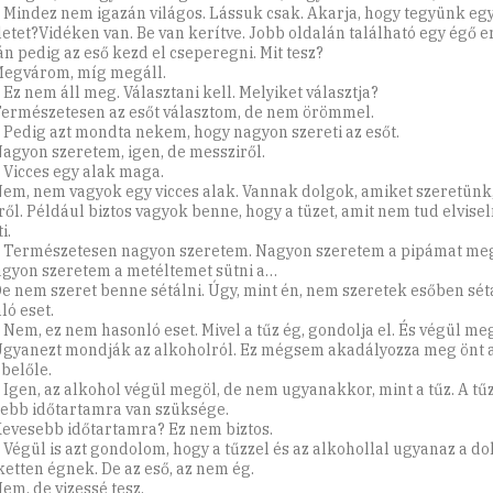
: Mindez nem igazán világos. Lássuk csak. Akarja, hogy tegyünk eg
letet?Vidéken van. Be van kerítve. Jobb oldalán található egy égő er
án pedig az eső kezd el cseperegni. Mit tesz?
Megvárom, míg megáll.
 Ez nem áll meg. Választani kell. Melyiket választja?
Természetesen az esőt választom, de nem örömmel.
: Pedig azt mondta nekem, hogy nagyon szereti az esőt.
Nagyon szeretem, igen, de messziről.
: Vicces egy alak maga.
Nem, nem vagyok egy vicces alak. Vannak dolgok, amiket szeretünk
ről. Például biztos vagyok benne, hogy a tüzet, amit nem tud elvisel
i.
: Természetesen nagyon szeretem. Nagyon szeretem a pipámat me
gyon szeretem a metéltemet sütni a…
De nem szeret benne sétálni. Úgy, mint én, nem szeretek esőben sétá
ló eset.
: Nem, ez nem hasonló eset. Mivel a tűz ég, gondolja el. És végül meg
Ugyanezt mondják az alkoholról. Ez mégsem akadályozza meg önt 
 belőle.
: Igen, az alkohol végül megöl, de nem ugyanakkor, mint a tűz. A t
ebb időtartamra van szüksége.
Kevesebb időtartamra? Ez nem biztos.
: Végül is azt gondolom, hogy a tűzzel és az alkohollal ugyanaz a do
etten égnek. De az eső, az nem ég.
em, de vizessé tesz.