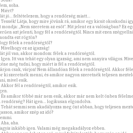
: Soha?
Nem, soha.
 Miért?
Hát jó… feltételezem, hogy a rendőrség miatt…
: Tessék! Látja, hogy mire jövünk rá, amikor egy kicsit okoskodni i
t mondja: „Nem szeretem az esőt”. Mit jelent ez a valóságban? Ez eg
erűen azt jelenti, hogy fél a rendőrségtől. Nincs mit ezen szégyellni
ondta ezt rögtön?
Hogy félek a rendőrségtől?
: Mivelhogy ez az igazság!
Hát jól van, akkor mondom: félek a rendőrségtől.
 Igen. Itt van tehát egy olyan igazság, ami nem annyira világos. Mive
éne még tudni, hogy miért is fél a rendőrségtől.
Várjon csak, várjon! Nem állandóan félek a rendőrségtől. Akkor féle
r ki szeretnék menni, és amikor nagyon szeretnék teljesen mezte
ni, mivel esik.
: Akkor fél a rendőrségtől, amikor esik.
gen.
: És amikor többé már nem esik, akkor már nem kelt önben félelme
A rendőrség? Hát igen… logikusan elgondolva.
: Tehát semmi sem akadályozza meg önt abban, hogy teljesen mezt
gasson, amikor szép az idő?
Semmi.
 Aha, aha.
Vagyis inkább igen. Valami még megakadályoz ebben.