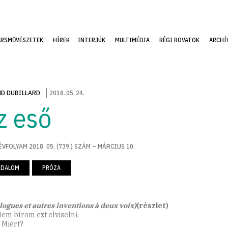
ÁRSMŰVÉSZETEK
HÍREK
INTERJÚK
MULTIMÉDIA
RÉGI ROVATOK
ARCHÍ
D DUBILLARD
2018
.
05
.
24
.
z eső
ÉVFOLYAM 2018. 05. (739.) SZÁM – MÁRCIUS 10.
ODALOM
PRÓZA
logues et autres inventions à deux voix)
(részlet)
Nem bírom ezt elviselni.
 Miért?