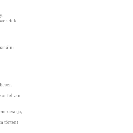
y.
szeretek
inálni,
ljesen
kor fel van
nem zavarja,
m történt