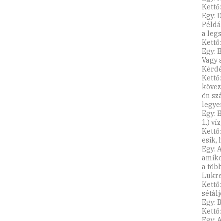
Kettő:
Egy: D
Példá
a leg
Kettő:
Egy: 
Vagy 
Kérdé
Kettő
kövez
ön sz
legye
Egy: 
1.) ví
Kettő
esik, 
Egy: 
amiko
a töb
Lukre
Kettő
sétálj
Egy: 
Kettő
Egy: 