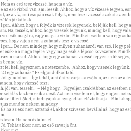
 Nem az eső tesz vizessé, hanem a víz.
e az eső vízből van, ami leesik. Ahhoz, hogy a víz vizessé tegyen, esn
ul, az a víz, ami csupán csak folyik, nem teszi vizessé azokat az emb
szélén járkálnak.
 Igen. Ahhoz, hogy a folyók is vizesek legyenek, beléjük kell, hogy a
Esni. Na, tessék, ahhoz, hogy vizesek legyünk, mindig kell, hogy val
a víz esik magára, vagy maga a vízbe. Mindkét esetben van egy zu
ses, hogy vajon nem a zuhanás tesz-e vizessé.
: Igen… De nem mindegy, hogy milyen zuhanásról van szó. Hogy pél
et esik-e a maga fejére, vagy maga esik a lépcső kövezetére. Mind
árazon marad. Ahhoz, hogy egy zuhanás vizessé tegyen, szükséges,
n benne víz.
Ezt fel kell jegyeznem a noteszembe. „Ahhoz, hogy vizesek legyünk
z, 2.) egy zuhanás.” Ez elgondolkodtató.
: Jól gondolom… Így tehát, ami önt zavarja az esőben, az nem az a té
hanem, hogy vizessé teszi.
Ah, jól van, tessék!… – Még hogy… Figyeljen csak!Abban az esetben z
r sétálás közben esik az eső. Azt nem viselem el, hogy engem áztass
bieket illeti, őket, mindnyájukat nyugodtan eláztathatja… Mint aho
tius mondta: nekem mindegy.
: És ha az eső nem áztatná el, akkor szívesen bevállalná, hogy az e
on.
Biztosan. Ha nem áztatna el…
: Jó. Tehát akkor nem az eső zavarja önt.
Akkor mi?