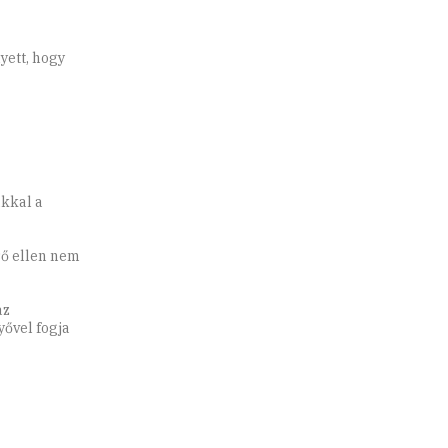
yett, hogy
kkal a
ső ellen nem
az
yővel fogja