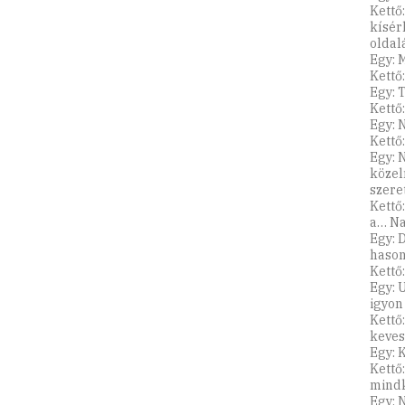
Kettő
kísér
oldal
Egy: 
Kettő:
Egy: 
Kettő
Egy: 
Kettő
Egy: 
közel
szeret
Kettő
a… Na
Egy: 
hason
Kettő
Egy: 
igyon
Kettő
keves
Egy: 
Kettő
mindk
Egy: N