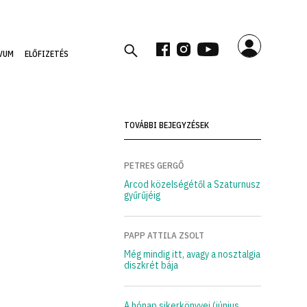
VUM
ELŐFIZETÉS
TOVÁBBI BEJEGYZÉSEK
PETRES GERGŐ
Arcod közelségétől a Szaturnusz
gyűrűjéig
PAPP ATTILA ZSOLT
Még mindig itt, avagy a nosztalgia
diszkrét bája
A hónap sikerkönyvei (június,