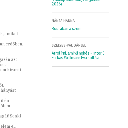
2026)
NÁNIA HANNA
Rostában a szem
k, amiket
yan erdőben,
SZÉLYES-PÁL DÁNIEL
Arról írni, amiről nehéz – interjú
Farkas Wellmann Éva költővel
gazán azt
st.
tem kivárni
t.
ehányást
it én
esőben
agát! Senki
elem el.