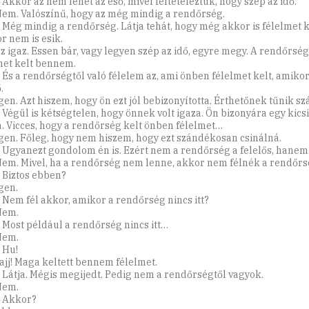
 Akkor az nem lehet az eső, mivel feltételeztük, hogy szép az idő.
Nem. Valószínű, hogy az még mindig a rendőrség.
: Még mindig a rendőrség. Látja tehát, hogy még akkor is félelmet 
r nem is esik.
Ez igaz. Essen bár, vagy legyen szép az idő, egyre megy. A rendőrsé
met kelt bennem.
: És a rendőrségtől való félelem az, ami önben félelmet kelt, amiko
.
Igen. Azt hiszem, hogy ön ezt jól bebizonyította. Érthetőnek tűnik 
 Végül is kétségtelen, hogy önnek volt igaza. Ön bizonyára egy kicsi
a. Vicces, hogy a rendőrség kelt önben félelmet…
Igen. Főleg, hogy nem hiszem, hogy ezt szándékosan csinálná.
: Ugyanezt gondolom én is. Ezért nem a rendőrség a felelős, hanem
Nem. Mivel, ha a rendőrség nem lenne, akkor nem félnék a rendőrs
: Biztos ebben?
gen.
: Nem fél akkor, amikor a rendőrség nincs itt?
Nem.
: Most például a rendőrség nincs itt…
Nem.
 Hu!
Jajj! Maga keltett bennem félelmet.
: Látja. Mégis megijedt. Pedig nem a rendőrségtől vagyok.
Nem.
: Akkor?