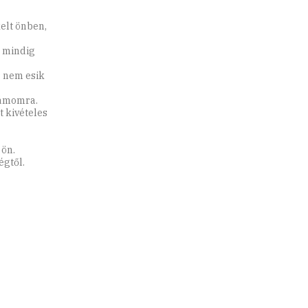
kelt önben,
g mindig
r nem esik
számomra.
t kivételes
 ön.
égtől.