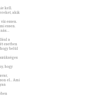
ie kell.
ereket, akik
 víz essen.
ami essen.
hanás…
dául a
két esetben
 hogy belül
, szükséges
ny, hogy
avar,
on el... Ami
gyan
sőben