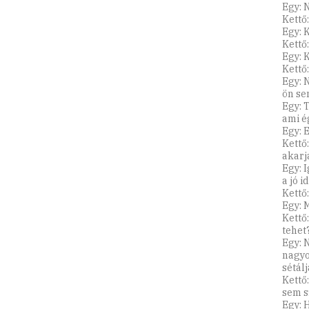
Egy: 
Kettő:
Egy: 
Kettő
Egy: 
Kettő:
Egy: 
ön sem
Egy: 
ami é
Egy: 
Kettő
akarj
Egy: 
a jó id
Kettő:
Egy: 
Kettő
tehet
Egy: 
nagyo
sétálj
Kettő
sem s
Egy: 