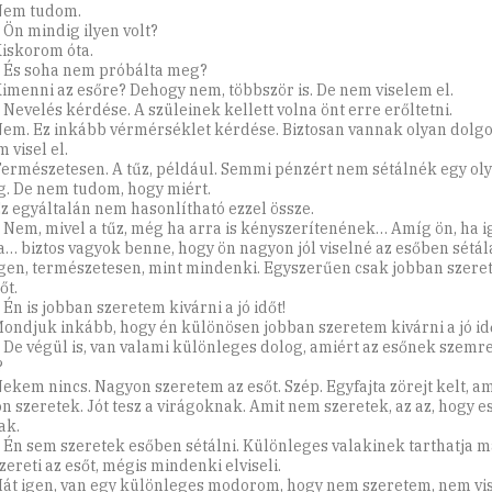
Nem tudom.
 Ön mindig ilyen volt?
Kiskorom óta.
: És soha nem próbálta meg?
Kimenni az esőre? Dehogy nem, többször is. De nem viselem el.
 Nevelés kérdése. A szüleinek kellett volna önt erre erőltetni.
Nem. Ez inkább vérmérséklet kérdése. Biztosan vannak olyan dolgo
 visel el.
Természetesen. A tűz, például. Semmi pénzért nem sétálnék egy ol
g. De nem tudom, hogy miért.
Ez egyáltalán nem hasonlítható ezzel össze.
: Nem, mivel a tűz, még ha arra is kényszerítenének… Amíg ön, ha i
a… biztos vagyok benne, hogy ön nagyon jól viselné az esőben sétálá
Igen, természetesen, mint mindenki. Egyszerűen csak jobban szere
őt.
 Én is jobban szeretem kivárni a jó időt!
Mondjuk inkább, hogy én különösen jobban szeretem kivárni a jó idő
: De végül is, van valami különleges dolog, amiért az esőnek szemr
?
Nekem nincs. Nagyon szeretem az esőt. Szép. Egyfajta zörejt kelt, am
n szeretek. Jót tesz a virágoknak. Amit nem szeretek, az az, hogy 
ak.
: Én sem szeretek esőben sétálni. Különleges valakinek tarthatja m
zereti az esőt, mégis mindenki elviseli.
Hát igen, van egy különleges modorom, hogy nem szeretem, nem vis