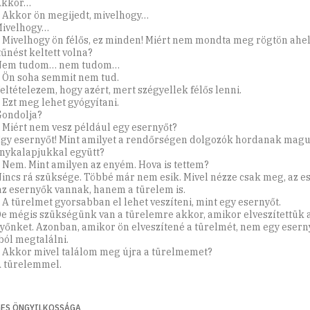
Akkor…
: Akkor ön megijedt, mivelhogy…
Mivelhogy…
: Mivelhogy ön félős, ez minden! Miért nem mondta meg rögtön ahel
ltűnést keltett volna?
 Nem tudom… nem tudom…
: Ön soha semmit nem tud.
Feltételezem, hogy azért, mert szégyellek félős lenni.
: Ezt meg lehet gyógyítani.
Gondolja?
: Miért nem vesz például egy esernyőt?
Egy esernyőt! Mint amilyet a rendőrségen dolgozók hordanak magu
ykalapjukkal együtt?
: Nem. Mint amilyen az enyém. Hova is tettem?
Nincs rá szüksége. Többé már nem esik. Mivel nézze csak meg, az e
az esernyők vannak, hanem a türelem is.
: A türelmet gyorsabban el lehet veszíteni, mint egy esernyőt.
De mégis szükségünk van a türelemre akkor, amikor elveszítettük 
yőnket. Azonban, amikor ön elveszítené a türelmét, nem egy esern
jból megtalálni.
: Akkor mivel találom meg újra a türelmemet?
A türelemmel.
ES ÖNGYILKOSSÁGA