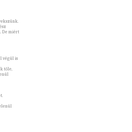
gyekszünk.
ész
. De miért
l végül is
k tőle,
lenül
t.
elenül