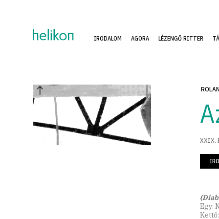
IRODALOM
AGORA
LÉZENGŐ RITTER
T
ROLAN
A
XXIX. 
IR
(Diab
Egy: 
Kettő: