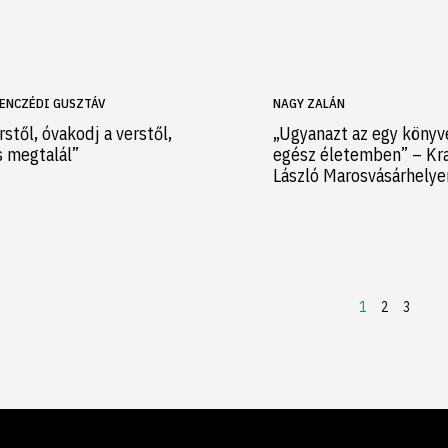
ENCZÉDI GUSZTÁV
NAGY ZALÁN
rstől, óvakodj a verstől,
„Ugyanazt az egy könyv
s megtalál”
egész életemben” – Kr
László Marosvásárhely
1
2
3