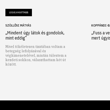
LEGOLVASOTTABB
SZÖLLŐSI MÁTYÁS
KOPPÁNDI-B
„Mindent úgy látok és gondolok,
„Fuss a ve
mint eddig”
mert úgyi
Mivel tökéletesen tisztában voltam a
betegség lefolyásával és
végkimenetelével, miután túlestem a
kezdeti sokkon, választhattam két út
között.