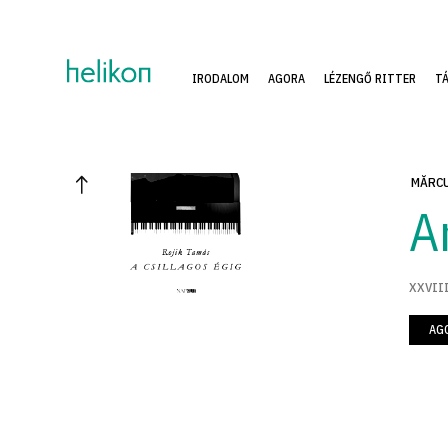
IRODALOM
AGORA
LÉZENGŐ RITTER
T
MĂRCU
A
XXVIII
AG