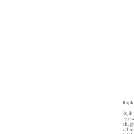
Roji
Rojik
egzis
aki g
válla