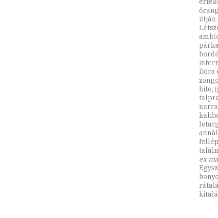
érték
őrang
útján.
Látsz
ambíc
párka
bordé
inter
Dóra 
zongo
hite,
talpr
narra
kalib
letar
annál
fellé
talál
ex m
Egysz
bonyo
rátal
kital