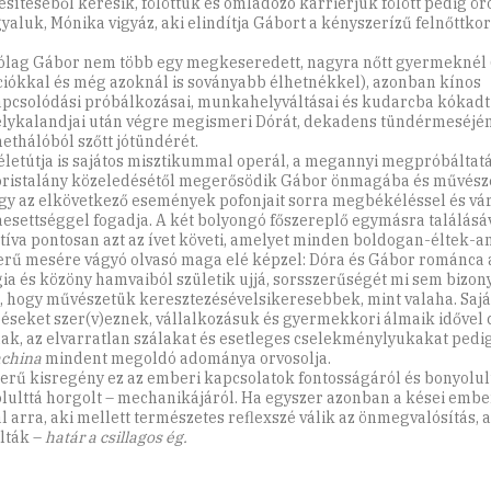
esítéséből keresik, fölöttük és omladozó karrierjük fölött pedig 
yaluk, Mónika vigyáz, aki elindítja Gábort a kényszerízű felnőttko
ólag Gábor nem több egy megkeseredett, nagyra nőtt gyermeknél (
iókkal és még azoknál is soványabb élhetnékkel), azonban kínos
pcsolódási próbálkozásai, munkahelyváltásai és kudarcba kókadt
lykalandjai után végre megismeri Dórát, dekadens tündérmeséjé
nethálóból szőtt jótündérét.
életútja is sajátos misztikummal operál, a megannyi megpróbáltatás
ristalány közeledésétől megerősödik Gábor önmagába és művésze
 így az elkövetkező események pofonjait sorra megbékéléssel és vá
aesettséggel fogadja. A két bolyongó főszereplő egymásra találásá
tíva pontosan azt az ívet követi, amelyet minden boldogan-éltek-a
erű mesére vágyó olvasó maga elé képzel: Dóra és Gábor románca 
gia és közöny hamvaiból születik ujjá, sorsszerűségét mi sem bizon
, hogy művészetük keresztezésévelsikeresebbek, mint valaha. Sajá
péseket szer(v)eznek, vállalkozásuk és gyermekkori álmaik idővel 
nak, az elvarratlan szálakat és esetleges cselekménylyukakat pedi
achina
mindent megoldó adománya orvosolja.
erű kisregény ez az emberi kapcsolatok fontosságáról és bonyolul
lulttá horgolt – mechanikájáról. Ha egyszer azonban a kései em
ál arra, aki mellett természetes reflexszé válik az önmegvalósítás, 
álták –
határ a csillagos ég.