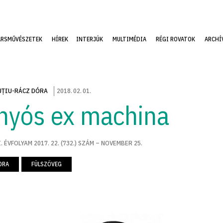
ÁRSMŰVÉSZETEK
HÍREK
INTERJÚK
MULTIMÉDIA
RÉGI ROVATOK
ARCHÍ
ȚIU-RÁCZ DÓRA
2018
.
02
.
01
.
nyós ex machina
. ÉVFOLYAM 2017. 22. (732.) SZÁM – NOVEMBER 25.
ORA
FÜLSZÖVEG