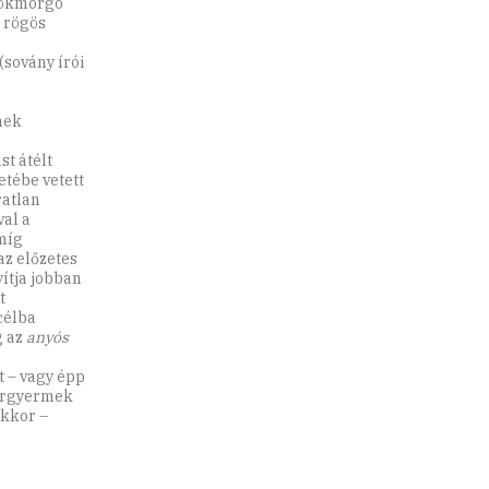
örökmorgó
r rögös
sovány írói
nek
t átélt
tébe vetett
ratlan
val a
míg
az előzetes
yítja jobban
t
célba
g az
anyós
t – vagy épp
bergyermek
akkor –