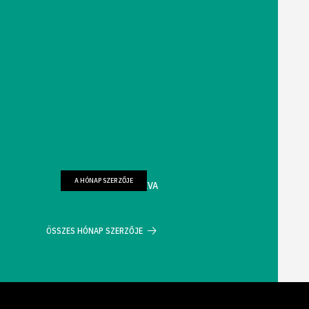
A HÓNAP SZERZŐJE
FARKAS WELLMANN ÉVA
ÖSSZES HÓNAP SZERZŐJE