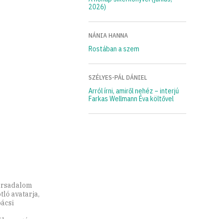
2026)
NÁNIA HANNA
Rostában a szem
SZÉLYES-PÁL DÁNIEL
Arról írni, amiről nehéz – interjú
Farkas Wellmann Éva költővel
ársadalom
ló avatarja,
bácsi