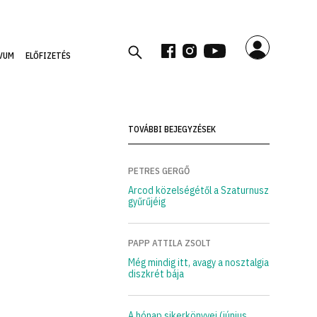
VUM
ELŐFIZETÉS
TOVÁBBI BEJEGYZÉSEK
PETRES GERGŐ
Arcod közelségétől a Szaturnusz
gyűrűjéig
PAPP ATTILA ZSOLT
Még mindig itt, avagy a nosztalgia
diszkrét bája
A hónap sikerkönyvei (június,