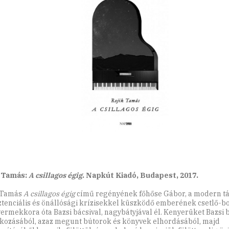
k Tamás:
A csillagos égig
. Napkút Kiadó, Budapest, 2017.
 Tamás
A csillagos égig
című regényének főhőse Gábor, a modern t
ztenciális és önállósági krízisekkel küszködő emberének csetlő-bot
yermekkora óta Bazsi bácsival, nagybátyjával él. Kenyerüket Bazsi 
lkozásából, azaz megunt bútorok és könyvek elhordásából, majd