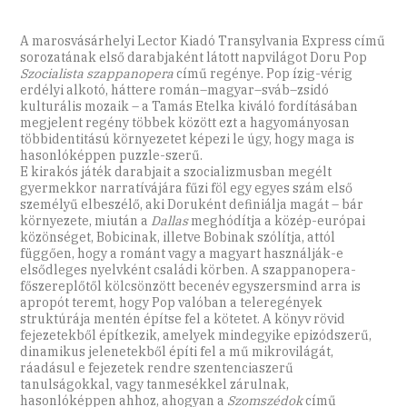
A marosvásárhelyi Lector Kiadó Transylvania Express című
sorozatának első darabjaként látott napvilágot Doru Pop
Szocialista szappanopera
című regénye. Pop ízig-vérig
erdélyi alkotó, háttere román–magyar–sváb–zsidó
kulturális mozaik – a Tamás Etelka kiváló fordításában
megjelent regény többek között ezt a hagyományosan
többidentitású környezetet képezi le úgy, hogy maga is
hasonlóképpen puzzle-szerű.
E kirakós játék darabjait a szocializmusban megélt
gyermekkor narratívájára fűzi föl egy egyes szám első
személyű elbeszélő, aki Doruként definiálja magát – bár
környezete, miután a
Dallas
meghódítja a közép-európai
közönséget, Bobicinak, illetve Bobinak szólítja, attól
függően, hogy a románt vagy a magyart használják-e
elsődleges nyelvként családi körben. A szappanopera-
főszereplőtől kölcsönzött becenév egyszersmind arra is
apropót teremt, hogy Pop valóban a teleregények
struktúrája mentén építse fel a kötetet. A könyv rövid
fejezetekből építkezik, amelyek mindegyike epizódszerű,
dinamikus jelenetekből építi fel a mű mikrovilágát,
ráadásul e fejezetek rendre szentenciaszerű
tanulságokkal, vagy tanmesékkel zárulnak,
hasonlóképpen ahhoz, ahogyan a
Szomszédok
című