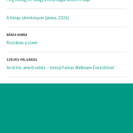
A hónap sikerkönyvei (június, 2026)
NÁNIA HANNA
Rostában a szem
SZÉLYES-PÁL DÁNIEL
Arról írni, amiről nehéz – interjú Farkas Wellmann Éva költővel