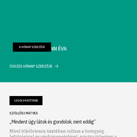
A HÓNAP SZERZŐJE
FARKAS WELLMANN ÉVA
ÖSSZES HÓNAP SZERZŐJE
LEGOLVASOTTABB
SZÖLLŐSI MÁTYÁS
„Mindent úgy látok és gondolok, mint eddig”
Mivel tökéletesen tisztában voltam a betegség
lefolyásával és végkimenetelével, miután túlestem a