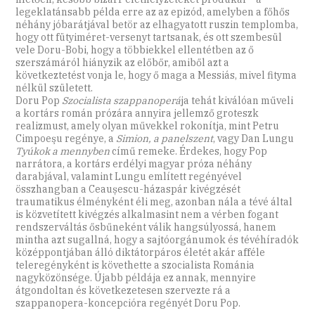
legeklatánsabb példa erre az az epizód, amelyben a főhős
néhány jóbarátjával betör az elhagyatott ruszin templomba,
hogy ott fütyiméret-versenyt tartsanak, és ott szembesül
vele Doru-Bobi, hogy a többiekkel ellentétben az ő
szerszámáról hiányzik az előbőr, amiből azt a
következtetést vonja le, hogy ő maga a Messiás, mivel fityma
nélkül született.
Doru Pop
Szocialista szappanoperá
ja tehát kiválóan műveli
a kortárs román prózára annyira jellemző groteszk
realizmust, amely olyan művekkel rokonítja, mint Petru
Cimpoeşu regénye, a
Simion, a panelszent
, vagy Dan Lungu
Tyúkok a mennyben
című remeke. Érdekes, hogy Pop
narrátora, a kortárs erdélyi magyar próza néhány
darabjával, valamint Lungu említett regényével
összhangban a Ceaușescu-házaspár kivégzését
traumatikus élményként éli meg, azonban nála a tévé által
is közvetített kivégzés alkalmasint nem a vérben fogant
rendszerváltás ősbűneként válik hangsúlyossá, hanem
mintha azt sugallná, hogy a sajtóorgánumok és tévéhíradók
középpontjában álló diktátorpáros életét akár afféle
teleregényként is követhette a szocialista Románia
nagyközönsége. Újabb példája ez annak, mennyire
átgondoltan és következetesen szervezte rá a
szappanopera-koncepcióra regényét Doru Pop.