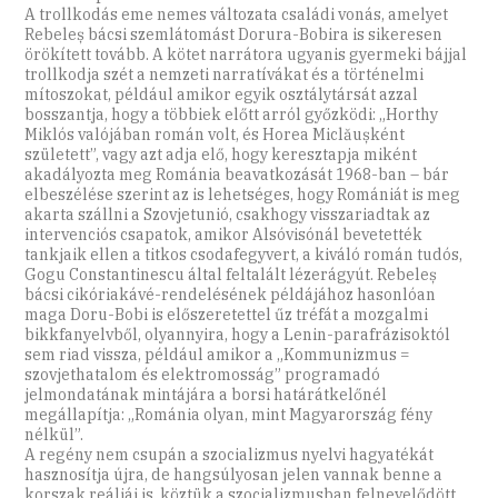
A trollkodás eme nemes változata családi vonás, amelyet
Rebeleș bácsi szemlátomást Dorura-Bobira is sikeresen
örökített tovább. A kötet narrátora ugyanis gyermeki bájjal
trollkodja szét a nemzeti narratívákat és a történelmi
mítoszokat, például amikor egyik osztálytársát azzal
bosszantja, hogy a többiek előtt arról győzködi: „Horthy
Miklós valójában román volt, és Horea Miclăușként
született”, vagy azt adja elő, hogy keresztapja miként
akadályozta meg Románia beavatkozását 1968-ban – bár
elbeszélése szerint az is lehetséges, hogy Romániát is meg
akarta szállni a Szovjetunió, csakhogy visszariadtak az
intervenciós csapatok, amikor Alsóvisónál bevetették
tankjaik ellen a titkos csodafegyvert, a kiváló román tudós,
Gogu Constantinescu által feltalált lézerágyút. Rebeleș
bácsi cikóriakávé-rendelésének példájához hasonlóan
maga Doru-Bobi is előszeretettel űz tréfát a mozgalmi
bikkfanyelvből, olyannyira, hogy a Lenin-parafrázisoktól
sem riad vissza, például amikor a „Kommunizmus =
szovjethatalom és elektromosság” programadó
jelmondatának mintájára a borsi határátkelőnél
megállapítja: „Románia olyan, mint Magyarország fény
nélkül”.
A regény nem csupán a szocializmus nyelvi hagyatékát
hasznosítja újra, de hangsúlyosan jelen vannak benne a
korszak reáliái is, köztük a szocializmusban felnevelődött