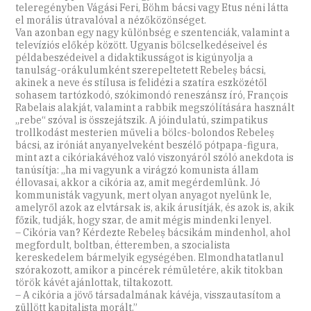
teleregényben Vágási Feri, Böhm bácsi vagy Etus néni látta
el morális útravalóval a nézőközönséget.
Van azonban egy nagy különbség e szentenciák, valamint a
televíziós előkép között. Ugyanis bölcselkedéseivel és
példabeszédeivel a didaktikusságot is kigúnyolja a
tanulság-orákulumként szerepeltetett Rebeleș bácsi,
akinek a neve és stílusa is felidézi a szatíra eszközétől
sohasem tartózkodó, szókimondó reneszánsz író, François
Rabelais alakját, valamint a rabbik megszólítására használt
„rebe“ szóval is összejátszik. A jóindulatú, szimpatikus
trollkodást mesterien műveli a bölcs-bolondos Rebeleș
bácsi, az iróniát anyanyelveként beszélő pótpapa-figura,
mint azt a cikóriakávéhoz való viszonyáról szóló anekdota is
tanúsítja: „ha mi vagyunk a virágzó komunista állam
éllovasai, akkor a cikória az, amit megérdemlünk. Jó
kommunisták vagyunk, mert olyan anyagot nyelünk le,
amelyről azok az elvtársak is, akik árusítják, és azok is, akik
főzik, tudják, hogy szar, de amit mégis mindenki lenyel.
– Cikória van? Kérdezte Rebeleș bácsikám mindenhol, ahol
megfordult, boltban, étteremben, a szocialista
kereskedelem bármelyik egységében. Elmondhatatlanul
szórakozott, amikor a pincérek rémületére, akik titokban
török kávét ajánlottak, tiltakozott.
– A cikória a jövő társadalmának kávéja, visszautasítom a
züllött kapitalista morált.”