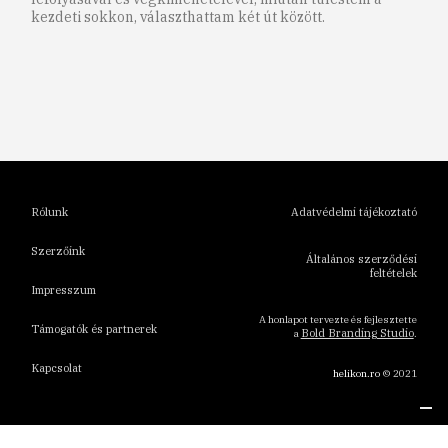
kezdeti sokkon, választhattam két út között.
1
2
3
4
5
6
Rólunk
Adatvédelmi tájékoztató
Szerzőink
Általános szerződési
feltételek
Impresszum
A honlapot tervezte és fejlesztette
Támogatók és partnerek
Bold Branding Studio
a
.
Kapcsolat
helikon.ro
© 2021