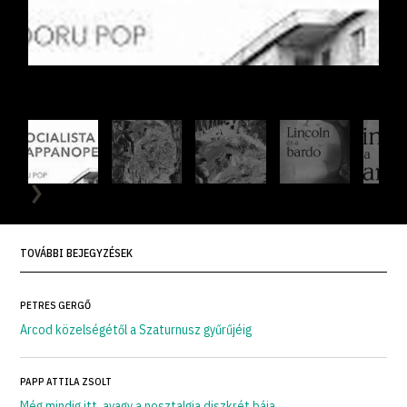
TOVÁBBI BEJEGYZÉSEK
PETRES GERGŐ
Arcod közelségétől a Szaturnusz gyűrűjéig
PAPP ATTILA ZSOLT
Még mindig itt, avagy a nosztalgia diszkrét bája