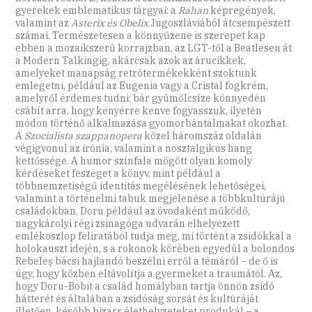
gyerekek emblematikus tárgyai: a
Rahan
képregények,
valamint az
Asterix és Obelix
Jugoszláviából átcsempészett
számai. Természetesen a könnyűzene is szerepet kap
ebben a mozaikszerű korrajzban, az LGT-től a Beatlesen át
a Modern Talkingig, akárcsak azok az árucikkek,
amelyeket manapság retrótermékekként szoktunk
emlegetni, például az Eugenia vagy a Cristal fogkrém,
amelyről érdemes tudni: bár gyümölcsíze könnyedén
csábít arra, hogy kenyérre kenve fogyasszuk, ilyetén
módon történő alkalmazása gyomorbántalmakat okozhat.
A
Szocialista szappanopera
közel háromszáz oldalán
végigvonul az irónia, valamint a nosztalgikus hang
kettőssége. A humor színfala mögött olyan komoly
kérdéseket feszeget a könyv, mint például a
többnemzetiségű identitás megélésének lehetőségei,
valamint a történelmi tabuk megjelenése a többkultúrájú
családokban. Doru például az óvodaként működő,
nagykárolyi régi zsinagóga udvarán elhelyezett
emlékoszlop feliratából tudja meg, mi történt a zsidókkal a
holokauszt idején, s a rokonok körében egyedül a bolondos
Rebeleș bácsi hajlandó beszélni erről a témáról – de ő is
úgy, hogy közben eltávolítja a gyermeket a traumától. Az,
hogy Doru-Bobit a család homályban tartja önnön zsidó
hátterét és általában a zsidóság sorsát és kultúráját
illetően, később bizarr élethelyzeteket produkál – a