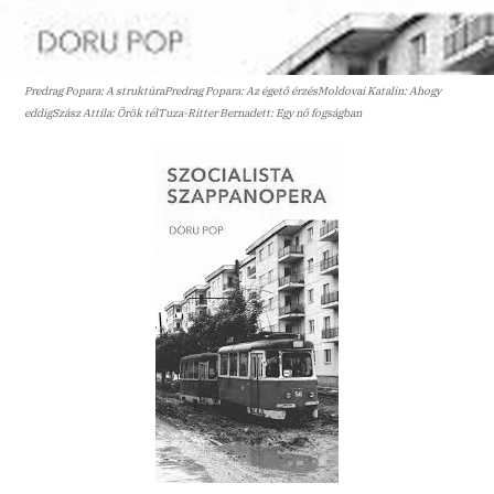
Predrag Popara: A struktúraPredrag Popara: Az égető érzésMoldovai Katalin: Ahogy
eddigSzász Attila: Örök télTuza-Ritter Bernadett: Egy nő fogságban