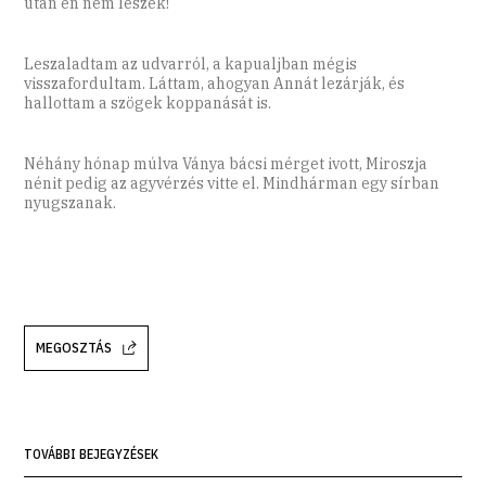
után én nem leszek!
Leszaladtam az udvarról, a kapualjban mégis
visszafordultam. Láttam, ahogyan Annát lezárják, és
hallottam a szögek koppanását is.
Néhány hónap múlva Ványa bácsi mérget ivott, Miroszja
nénit pedig az agyvérzés vitte el. Mindhárman egy sírban
nyugszanak.
MEGOSZTÁS
TOVÁBBI BEJEGYZÉSEK