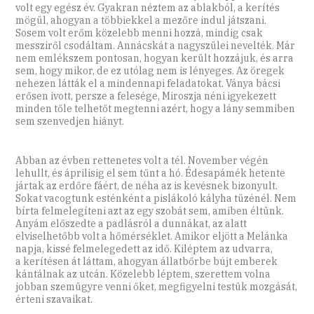
volt egy egész év. Gyakran néztem az ablakból, a kerítés
mögül, ahogyan a többiekkel a mezőre indul játszani.
Sosem volt erőm közelebb menni hozzá, mindig csak
messziről csodáltam. Annácskát a nagyszülei nevelték. Már
nem emlékszem pontosan, hogyan került hozzájuk, és arra
sem, hogy mikor, de ez utólag nem is lényeges. Az öregek
nehezen látták el a mindennapi feladatokat. Ványa bácsi
erősen ivott, persze a felesége, Miroszja néni igyekezett
minden tőle telhetőt megtenni azért, hogy a lány semmiben
sem szenvedjen hiányt.
Abban az évben rettenetes volt a tél. November végén
lehullt, és áprilisig el sem tűnt a hó. Édesapámék hetente
jártak az erdőre fáért, de néha az is kevésnek bizonyult.
Sokat vacogtunk esténként a pislákoló kályha tüzénél. Nem
bírta felmelegíteni azt az egy szobát sem, amiben éltünk.
Anyám előszedte a padlásról a dunnákat, az alatt
elviselhetőbb volt a hőmérséklet. Amikor eljött a Melánka
napja, kissé felmelegedett az idő. Kiléptem az udvarra,
a kerítésen át láttam, ahogyan állatbőrbe bújt emberek
kántálnak az utcán. Közelebb léptem, szerettem volna
jobban szemügyre venni őket, megfigyelni testük mozgását,
érteni szavaikat.