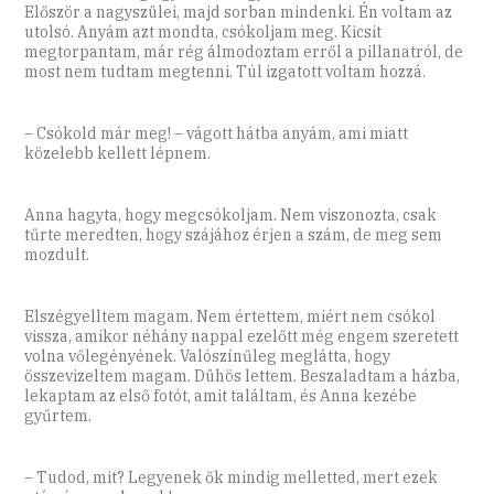
Először a nagyszülei, majd sorban mindenki. Én voltam az
utolsó. Anyám azt mondta, csókoljam meg. Kicsit
megtorpantam, már rég álmodoztam erről a pillanatról, de
most nem tudtam megtenni. Túl izgatott voltam hozzá.
– Csókold már meg! – vágott hátba anyám, ami miatt
közelebb kellett lépnem.
Anna hagyta, hogy megcsókoljam. Nem viszonozta, csak
tűrte meredten, hogy szájához érjen a szám, de meg sem
mozdult.
Elszégyelltem magam. Nem értettem, miért nem csókol
vissza, amikor néhány nappal ezelőtt még engem szeretett
volna vőlegényének. Valószínűleg meglátta, hogy
összevizeltem magam. Dühös lettem. Beszaladtam a házba,
lekaptam az első fotót, amit találtam, és Anna kezébe
gyűrtem.
– Tudod, mit? Legyenek ők mindig melletted, mert ezek