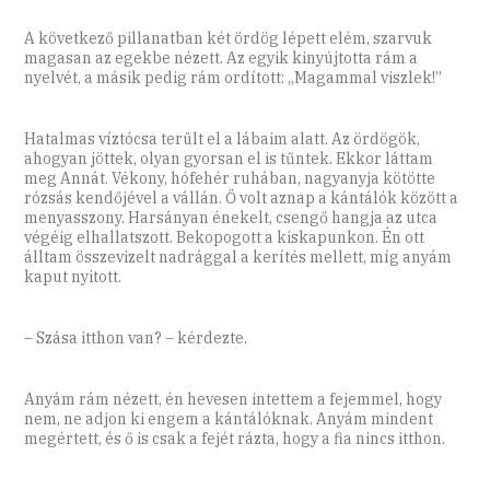
A következő pillanatban két ördög lépett elém, szarvuk
magasan az egekbe nézett. Az egyik kinyújtotta rám a
nyelvét, a másik pedig rám ordított: „Magammal viszlek!”
Hatalmas víztócsa terült el a lábaim alatt. Az ördögök,
ahogyan jöttek, olyan gyorsan el is tűntek. Ekkor láttam
meg Annát. Vékony, hófehér ruhában, nagyanyja kötötte
rózsás kendőjével a vállán. Ő volt aznap a kántálók között a
menyasszony. Harsányan énekelt, csengő hangja az utca
végéig elhallatszott. Bekopogott a kiskapunkon. Én ott
álltam összevizelt nadrággal a kerítés mellett, míg anyám
kaput nyitott.
– Szása itthon van? – kérdezte.
Anyám rám nézett, én hevesen intettem a fejemmel, hogy
nem, ne adjon ki engem a kántálóknak. Anyám mindent
megértett, és ő is csak a fejét rázta, hogy a fia nincs itthon.