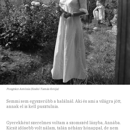
Pongrácz Antónia (Szabó Tamás fotója)
Semmi sem egyszerűbb a halálnál. Aki és ami a világra jött,
annak el is kell pusztulnia.
Gyerekként szerelmes voltam a szomszéd lányba, Annába.
Kicsit idősebb volt nálam, talán néhány hónappal, de nem