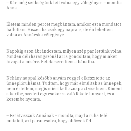
– Kár, még szükségünk lett volna egy vőlegényre – mondta
Anna.
Életem minden percét megbántam, amikor ezt a mondatot
hallottam. Hiszen ha csak egy napra is, de én lehettem
volna az Annácska vőlegénye.
Napokig azon ábrándoztam, milyen szép pár lettünk volna.
Minden déli harangszónál arra gondoltam, hogy minket
hívogat a misére. Belekeseredtem a bánatba.
Néhány nappal később anyám reggel elkészítette az
ünneplőruhámat. Tudtam, hogy már elmúltak az ünnepek,
nem értettem, mégis miért kell aznap azt viselnem. Kiment
a kertbe, szedett egy csokorra való fekete hunyort, és a
kezembe nyomta.
– Ezt átvisszük Annának – mondta, majd a ruha felé
mutatott, azt parancsolva, hogy öltözzek fel.