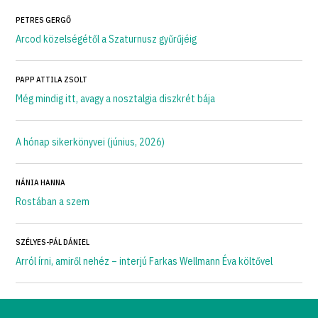
PETRES GERGŐ
Arcod közelségétől a Szaturnusz gyűrűjéig
PAPP ATTILA ZSOLT
Még mindig itt, avagy a nosztalgia diszkrét bája
A hónap sikerkönyvei (június, 2026)
NÁNIA HANNA
Rostában a szem
SZÉLYES-PÁL DÁNIEL
Arról írni, amiről nehéz – interjú Farkas Wellmann Éva költővel