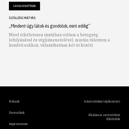
LEGOLVASOTTABB
SZÖLLŐSI MÁTYÁS
„Mindent úgy látok és gondolok, mint eddig”
Mivel tökéletesen tisztában voltam a betegség
lefolyásával és végkimenetelével, miután túlestem a
kezdeti sokkon, választhattam két út között.
1
2
3
4
5
6
Rólunk
Adatvédelmi tájékoztató
Szerzőink
Általános szerződési
feltételek
Impresszum