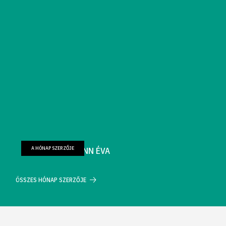
A HÓNAP SZERZŐJE
FARKAS WELLMANN ÉVA
ÖSSZES HÓNAP SZERZŐJE