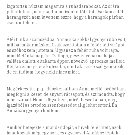
Izgatottan húztam magamra a ruhadarabokat. Az órára
pillantottam, már majdnem tizenkettőt ütött. Vártam a déli
harangszót, nem is vettem észre, hogy a harangok párban
csendültek fel.
Átértünk a szomszédba. Annácska sokkal gyönyörűbb volt,
mit bármikor máskor. Csak szorítottam a fehér téli virágot,
és szóhoz sem jutottam. Ugyanaz a fehér ruha volt rajta,
mint Melánka napján. Csillogó, gesztenyebarna haja a
vállára omlott, eltakarta éppen növekvő, aprócska melleit.
Két kezét maga elé kulcsolta, mint aki kissé szégyenkezik,
de én tudtam, hogy neki nincs miért.
Megérkezett a pap. Büszkén álltam Anna mellé, próbáltam
megfogni a kezét, de anyám rácsapott, és azt mondta, hogy
nem szabad. Nem is figyeltem, miről beszél a pap, meg
igazából az ortodox szentbeszédet alig lehet érteni. Én
Annában gyönyörködtem.
Amikor befejezte a mondandóját, a hívek felé intett, azok
imádkoztak még egy sort, és egyesével Annához léptek.