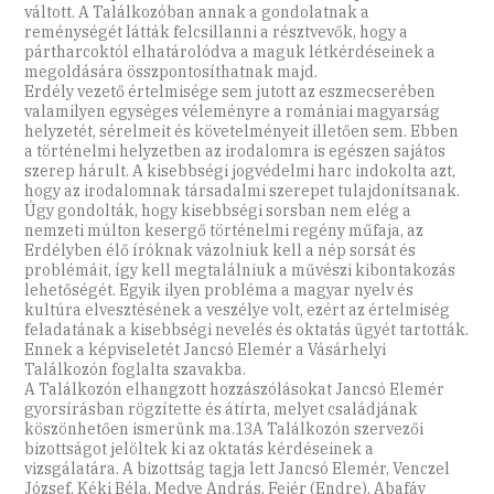
váltott. A Találkozóban annak a gondolatnak a
reménységét látták felcsillanni a résztvevők, hogy a
pártharcoktól elhatárolódva a maguk létkérdéseinek a
megoldására összpontosíthatnak majd.
Erdély vezető értelmisége sem jutott az eszmecserében
valamilyen egységes véleményre a romániai magyarság
helyzetét, sérelmeit és követelményeit illetően sem. Ebben
a történelmi helyzetben az irodalomra is egészen sajátos
szerep hárult. A kisebbségi jogvédelmi harc indokolta azt,
hogy az irodalomnak társadalmi szerepet tulajdonítsanak.
Úgy gondolták, hogy kisebbségi sorsban nem elég a
nemzeti múlton kesergő történelmi regény műfaja, az
Erdélyben élő íróknak vázolniuk kell a nép sorsát és
problémáit, így kell megtalálniuk a művészi kibontakozás
lehetőségét. Egyik ilyen probléma a magyar nyelv és
kultúra elvesztésének a veszélye volt, ezért az értelmiség
feladatának a kisebbségi nevelés és oktatás ügyét tartották.
Ennek a képviseletét Jancsó Elemér a Vásárhelyi
Találkozón foglalta szavakba.
A Találkozón elhangzott hozzászólásokat Jancsó Elemér
gyorsírásban rögzítette és átírta, melyet családjának
köszönhetően ismerünk ma.13A Találkozón szervezői
bizottságot jelöltek ki az oktatás kérdéseinek a
vizsgálatára. A bizottság tagja lett Jancsó Elemér, Venczel
József, Kéki Béla, Medve András, Fejér (Endre), Abafáy