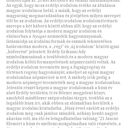
domborítják ki.”20 Két kérdésre ad választ tanulmányában.
Az egyik, hogy mi az erdélyi irodalom értéke az általános
magyar irodalmon belül, a másik, hogy az erdélyi
magyarság megmaradásában és jövőjében milyen szerepet
tölt be az irodalom. Az erdélyi irodalom irodalomtörténeti
szerepe a két háború között abban állt, hogy az erdélyi
irodalom folytatója a modern magyar irodalom és
elsősorban a
Nyugat
-nemzedék hagyományainak,
látásmódja az irodalmi formák és eszmék tekintetében
határozottan modern, a ,,régi” és ,,új irodalom” közötti igazi
,,hídverést” jelentett. Erdély lírikusai Ady
szimbolizmusának a továbbvivői és a modern magyar
irodalom költői formanyelvének népszerűsítői voltak. Az
erdélyi irodalom teremtette meg a fogságregény és
történeti regény hagyományát, amelyet az egész magyar
irodalomban népszerűvé is tett. A székely írók pedig a
modern népiséget teremtették meg a magyar irodalomban.
Jelentős részét képezi a magyar irodalomnak a húsz év
alatt Erdély területén öt és félezer megjelent könyv,
amelyből másfélezer szépirodalmi tárgyú, továbbá az a
legalább húsz író, akik ebben az időszakban kerültek a
magyar irodalmi köztudatba: ,,Húsz évvel ezelőtt az erdélyi
irodalom még csak jámbor szándék, néhány kezdő nagyot
akarása volt, ma élő és letagadhatatlan valóság.”21 Jancsó
Elemért a húsz év szellemi mozgalmaiban való részvétele, a