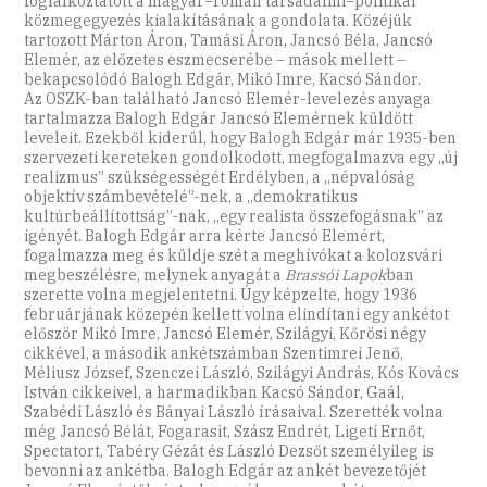
foglalkoztatott a magyar−román társadalmi−politikai
közmegegyezés kialakításának a gondolata. Közéjük
tartozott Márton Áron, Tamási Áron, Jancsó Béla, Jancsó
Elemér, az előzetes eszmecserébe – mások mellett –
bekapcsolódó Balogh Edgár, Mikó Imre, Kacsó Sándor.
Az OSZK-ban található Jancsó Elemér-­levelezés anyaga
tartalmazza Balogh Edgár Jancsó Elemérnek küldött
leveleit. Ezekből kiderül, hogy Balogh Edgár már 1935-ben
szervezeti kereteken gondolkodott, megfogalmazva egy ,,új
realizmus” szükségességét Erdélyben, a ,,népvalóság
objektív számbevételé”-nek, a ,,demokratikus
kultúrbeállítottság”-nak, ,,egy realista összefogásnak” az
igényét. Balogh Edgár arra kérte Jancsó Elemért,
fogalmazza meg és küldje szét a meghívókat a kolozsvári
megbeszélésre, melynek anyagát a
Brassói Lapok
ban
szerette volna megjelentetni. Úgy képzelte, hogy 1936
februárjának közepén kellett volna elindítani egy ankétot
először Mikó Imre, Jancsó Elemér, Szilágyi, Kőrösi négy
cikkével, a második ankétszámban Szentimrei Jenő,
Méliusz József, Szenczei László, Szilágyi András, Kós Kovács
István cikkeivel, a harmadikban Kacsó Sándor, Gaál,
Szabédi László és Bányai László írásaival. Szerették volna
még Jancsó Bélát, Fogarasit, Szász Endrét, Ligeti Ernőt,
Spectatort, Tabéry Gézát és László Dezsőt személyileg is
bevonni az ankétba. Balogh Edgár az ankét bevezetőjét