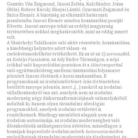
Gusztáv, Vita Zsigmond, Jánosi Zoltán, Kali Sándor, Józsa
(Béla), Rohrer Károly, Bányai László, Gyarmati Zsigmond és
Szűcs Elemér. A bizottság az elkészült határozati
javaslataiba Jancsó Elemér minden hozzászólási pontját
fölvette. Jancsó szerepe tehát az erdélyi magyarság
történetében sokkal meghatározóbb, mint az eddig ismert
volt.
A Vásárhelyi Találkozón való aktív részvétele, hozzászólása,
a kisebbségi helyzetre adott válasz- és
cselekvésmodellként értékelhető. Ez az út az
Új arcvonal
tól,
az
Erdélyi Fiatalok
on, az Ady Endre Társaságon, a népi
írókkal való kapcsolódási pontokon át a
Hitel
csoporttal
való együttműködésig szellemi tisztázódási folyamatot
jelentett Jancsó életének e korai szakaszában. E
programoknak az irodalomtörténet-írás történetében
betöltött szerepe jelentős, mert ,,[…] azokról az irodalmi
vállalkozásokról van szó, amelyek nem az irodalmi
modernség négy diskurzusformációjának valamelyikéből
indultak ki, hanem olyan társadalmi-ideológiai
programokból, amelyek irodalmi vetülettel is
rendelkeznek. Minthogy szemléleti alapjuk nem az
irodalom autonómiája, az irodalmi modernséghez való
illeszkedésük szükségszerűen áttételes, másodlagos: a
hozzájuk kapcsolódó irodalmi művek
heteronóm
módon
szolgálhatnak társadalmi modernizációs törekvéseket, és