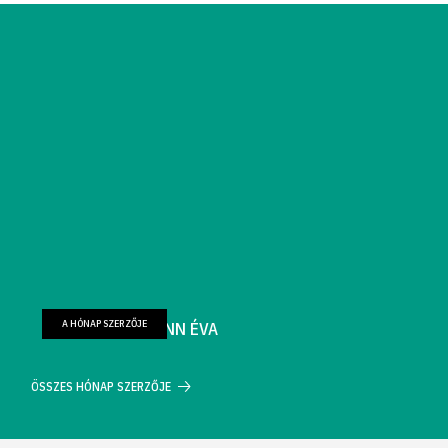
A HÓNAP SZERZŐJE
FARKAS WELLMANN ÉVA
ÖSSZES HÓNAP SZERZŐJE