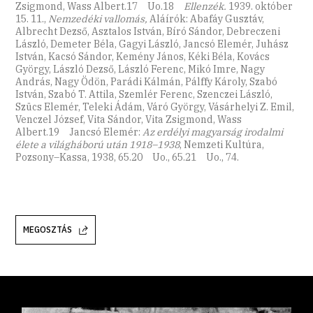
Zsigmond, Wass Albert.17 Uo.18
Ellenzék.
1939. október
15. 11.,
Nemzedéki vallomás,
Aláírók: Abafáy Gusztáv,
Albrecht Dezső, Asztalos István, Bíró Sándor, Debreczeni
László, Demeter Béla, Gagyi László, Jancsó Elemér, Juhász
István, Kacsó Sándor, Kemény János, Kéki Béla, Kovács
György, László Dezső, László Ferenc, Mikó Imre, Nagy
András, Nagy Ödön, Parádi Kálmán, Pálffy Károly, Szabó
István, Szabó T. Attila, Szemlér Ferenc, Szenczei László,
Szücs Elemér, Teleki Ádám, Váró György, Vásárhelyi Z. Emil,
Venczel József, Vita Sándor, Vita Zsigmond, Wass
Albert.19 Jancsó Elemér:
Az erdélyi magyarság irodalmi
élete a világháború után 1918–1938
, Nemzeti Kultúra,
Pozsony–Kassa, 1938, 65.20 Uo., 65.21 Uo., 74.
MEGOSZTÁS