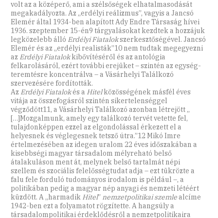
volt az a középerő, ami a szélsőségek elhatalmasodását
megakadályozta. Az ,,erdélyi reálizmus”, vagyis a Jancsó
Elemér által 1934-ben alapított Ady Endre Társaság hívei
1936. szeptember 15-én9 tárgyalásokat kezdtek a hozzájuk
legközelebb álló
Erdélyi Fiatalok
szerkesztőségével. Jancsó
Elemér és az „erdélyi realisták”10 nem tudtak megegyezni
az
Erdélyi Fiatalok
kibővítéséről és az antológia
felkarolásáról, ezért további erejüket – szintén az egység-
teremtésre koncentrálva – a Vásárhelyi Találkozó
szervezésére fordították.
Az
Erdélyi Fiatalok
és a
Hitel
közösségének másfél éves
vitája az összefogásról szintén sikertelenséggel
végződött11, a Vásárhelyi Találkozó azonban létrejött ,,
[…]Mozgalmunk, amely egy találkozó tervét vetette fel,
tulajdonképpen ezzel az elgondolással érkezett el a
helyesnek és véglegesnek tetsző útra.”12 Mikó Imre
értelmezésében az idegen uralom 22 éves időszakában a
kisebbségi magyar társadalom mélyreható belső
átalakuláson ment át, melynek belső tartalmát népi
szellem és szociális felelősségtudat adja – ezt tükrözte a
falu fele forduló tudományos irodalom is például –, a
politikában pedig a magyar nép anyagi és nemzeti létéért
küzdött. A ,,harmadik
Hitel
”
nemzetpolitikai szemle
alcíme
1942-ben ezt a folyamatot rögzítette. A hangsúly a
társadalompolitikai érdeklődésről a nemzetpolitikaira