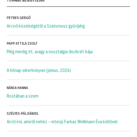
TOVÁBBI BEJEGYZÉSEK
PETRES GERGŐ
Arcod közelségétől a Szaturnusz gyűrűjéig
PAPP ATTILA ZSOLT
Még mindig itt, avagy a nosztalgia diszkrét bája
A hónap sikerkönyvei (június, 2026)
NÁNIA HANNA
Rostában a szem
SZÉLYES-PÁL DÁNIEL
Arról írni, amiről nehéz – interjú Farkas Wellmann Éva költővel