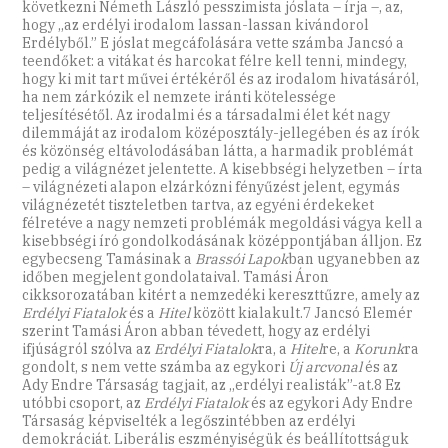
következni Németh László pesszimista jóslata – írja –, az,
hogy ,,az erdélyi irodalom lassan-lassan kivándorol
Erdélyből.” E jóslat megcáfolására vette számba Jancsó a
teendőket: a vitákat és harcokat félre kell tenni, mindegy,
hogy ki mit tart művei értékéről és az irodalom hivatásáról,
ha nem zárkózik el nemzete iránti kötelessége
teljesítésétől. Az irodalmi és a társadalmi élet két nagy
dilemmáját az irodalom középosztály-jellegében és az írók
és közönség eltávolodásában látta, a harmadik problémát
pedig a világnézet jelentette. A kisebbségi helyzetben – írta
– világnézeti alapon elzárkózni fényűzést jelent, egymás
világnézetét tiszteletben tartva, az egyéni érdekeket
félretéve a nagy nemzeti problémák megoldási vágya kell a
kisebbségi író gondolkodásának középpontjában álljon. Ez
egybecseng Tamásinak a
Brassói Lapok
ban ugyanebben az
időben megjelent gondolataival. Tamási Áron
cikksorozatában kitért a nemzedéki kereszttűzre, amely az
Erdélyi Fiatalok
és a
Hitel
között kialakult.7 Jancsó Elemér
szerint Tamási Áron abban tévedett, hogy az erdélyi
ifjúságról szólva az
Erdélyi Fiatalok
ra, a
Hitel
re, a
Korunk
ra
gondolt, s nem vette számba az egykori
Új arcvonal
és az
Ady Endre Társaság tagjait, az ,,erdélyi realisták”-at.8 Ez
utóbbi csoport, az
Erdélyi Fiatalok
és az egykori Ady Endre
Társaság képviselték a legőszintébben az erdélyi
demokráciát. Liberális eszményiségük és beállítottságuk