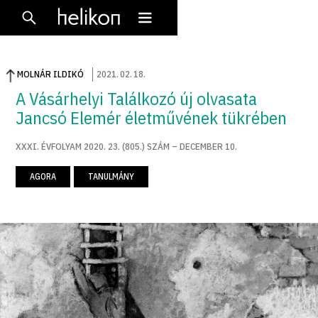
MOLNÁR ILDIKÓ
2021
.
02
.
18
.
A Vásárhelyi Találkozó új olvasata
Jancsó Elemér életművének tükrében
XXXI. ÉVFOLYAM 2020. 23. (805.) SZÁM – DECEMBER 10.
AGORA
TANULMÁNY