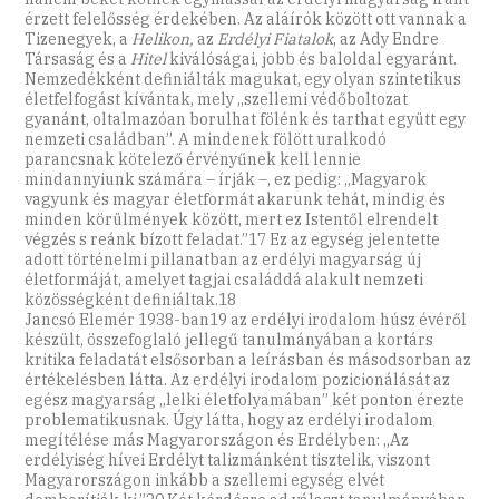
érzett felelősség érdekében. Az aláírók között ott vannak a
Tizenegyek, a
Helikon,
az
Erdélyi Fiatalok
, az Ady Endre
Társaság és a
Hitel
kiválóságai, jobb és baloldal egyaránt.
Nemzedékként definiálták magukat, egy olyan szintetikus
életfelfogást kívántak, mely ,,szellemi védőboltozat
gyanánt, oltalmazóan borulhat fölénk és tarthat együtt egy
nemzeti családban”. A mindenek fölött uralkodó
parancsnak kötelező érvényűnek kell lennie
mindannyiunk számára – írják –, ez pedig: ,,Magyarok
vagyunk és magyar életformát akarunk tehát, mindig és
minden körülmények között, mert ez Istentől elrendelt
végzés s reánk bízott feladat.”17 Ez az egység jelentette
adott történelmi pillanatban az erdélyi magyarság új
életformáját, amelyet tagjai családdá alakult nemzeti
közösségként definiáltak.18
Jancsó Elemér 1938-ban19 az erdélyi irodalom húsz évéről
készült, összefoglaló jellegű tanulmányában a kortárs
kritika feladatát elsősorban a leírásban és másodsorban az
értékelésben látta. Az erdélyi irodalom pozicionálását az
egész magyarság ,,lelki életfolyamában” két ponton érezte
problematikusnak. Úgy látta, hogy az erdélyi irodalom
megítélése más Magyarországon és Erdélyben: ,,Az
erdélyiség hívei Erdélyt talizmánként tisztelik, viszont
Magyarországon inkább a szellemi egység elvét