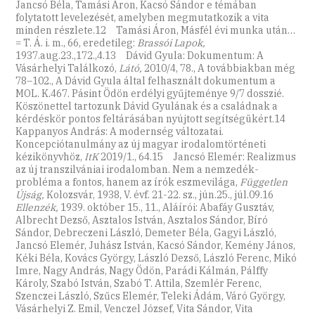
Jancsó Béla, Tamási Áron, Kacsó Sándor e témában
folytatott levelezését, amelyben megmutatkozik a vita
minden részlete.12 Tamási Áron, Másfél évi munka után…
= T. Á. i. m., 66, eredetileg:
Brassói Lapok,
1937.aug.23.,172.,4.13 Dávid Gyula: Dokumentum: A
Vásárhelyi Találkozó,
Látó,
2010/4, 78., A továbbiakban még
78–102., A Dávid Gyula által felhasznált dokumentum a
MOL. K.467. Pásint Ödön erdélyi gyűjteménye 9/7 dosszié.
Köszönettel tartozunk Dávid Gyulának és a családnak a
kérdéskör pontos feltárásában nyújtott segítségükért.14
Kappanyos András: A modernség változatai.
Koncepciótanulmány az új magyar irodalomtörténeti
kézikönyvhöz,
ItK
2019/1., 64.15 Jancsó Elemér: Realizmus
az új transzilvániai irodalomban. Nem a nemzedék-
probléma a fontos, hanem az írók eszmevilága,
Független
Újság,
Kolozsvár, 1938, V. évf. 21-22. sz., jún.25., júl.09.16
Ellenzék,
1939. október 15., 11., Aláírói: Abafáy Gusztáv,
Albrecht Dezső, Asztalos István, Asztalos Sándor, Bíró
Sándor, Debreczeni László, Demeter Béla, Gagyi László,
Jancsó Elemér, Juhász István, Kacsó Sándor, Kemény János,
Kéki Béla, Kovács György, László Dezső, László Ferenc, Mikó
Imre, Nagy András, Nagy Ödön, Parádi Kálmán, Pálffy
Károly, Szabó István, Szabó T. Attila, Szemlér Ferenc,
Szenczei László, Szűcs Elemér, Teleki Ádám, Váró György,
Vásárhelyi Z. Emil, Venczel József, Vita Sándor, Vita