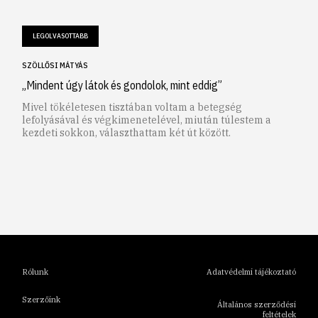
LEGOLVASOTTABB
SZÖLLŐSI MÁTYÁS
„Mindent úgy látok és gondolok, mint eddig”
Mivel tökéletesen tisztában voltam a betegség
lefolyásával és végkimenetelével, miután túlestem a
kezdeti sokkon, választhattam két út között.
1
2
3
4
5
6
Rólunk
Adatvédelmi tájékoztató
Szerzőink
Általános szerződési
feltételek