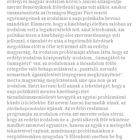
erdélyi és magyar irodalom körül.5 Jancsó álláspontja
szerint Reményiknek föltétlenül igaza volt akkor, amikor
visszautasította az Országos Magyar Párt vezető
egyéniségeinek az irodalmat a napi politikába bevonó
szándékát. Elismerte, hogy a kisebbségi életben valóban az
irodalom volt a legsikerültebb tett, amit létrehoztak, ám
politikai téren a kisebbségi élet szervezetlensége volt
jellemző, s tizenhét év után a legelemibb kérdések
megoldása előtt is ölbe tett kézzel állt az erdélyi
magyarság. Az irodalom problémáját abban látta, hogy az
erdélyi irodalom középosztály-irodalom, ,,önmagából és
önmagáért” van, az irodalomnak a társadalom többi
rétegeibe való bekapcsolásával a ,,pusztuló, sorvadó
nemzetnek újjászületését lényegesen megkönnyítené”,
mert a magyarság megőrzésének sine qua non-ja az
irodalom. Ezért keresni kell annak a lehetőségét, hogy a
napi politikától mentes kisebbségi élet
társadalomszemléletét bevigyék az egyéni problémáival
küzdő írói lélekbe. Ezt nevezi Jancsó harmadik útnak, az
életbekapcsolódás
útjának. Az erdélyi realizmus
programján az irodalom révén azt szerette volna elérni,
hogy az erdélyi irodalom ne a ,,pesti sikerek felé tekintene
mindkét szemével egyszerre, hanem az egyik s a melegebb
tekintetével rajtunk, mindennapi problémáinkon s
vergődéseinken nyugodna.”6 Ellenkező esetben be fog