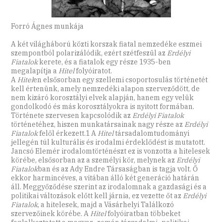
Forró Ágnes munkája
A két világháború közti korszak fiatal nemzedéke eszmei
szempontból polarizálódik, ezért szétfeszül az
Erdélyi
Fiatalok
kerete, és a fiatalok egy része 1935-ben
megalapítja a
Hitel
folyóiratot.
A
Hitel
en elsősorban egy szellemi csoportosulás történetét
kell értenünk, amely nemzedéki alapon szerveződött, de
nem kizáró korosztályi elvek alapján, hanem egy velük
gondolkodó és más korosztályokra is nyitott formában.
Története szervesen kapcsolódik az
Erdélyi Fiatalok
történetéhez, hiszen munkatársainak nagy része az
Erdélyi
Fiatalok
felől érkezett.1 A
Hitel
társadalomtudományi
jellegén túl kulturális és irodalmi érdeklődést is mutatott.
Jancsó Elemér irodalomtörténészt ez is vonzotta a hitelesek
körébe, elsősorban az a személyi kör, melynek az
Erdélyi
Fiatalok
ban és az Ady Endre Társaságban is tagja volt. Ő
ekkor harmincéves, a vitában álló két generáció határán
áll. Meggyőződése szerint az irodalomnak a gazdasági és a
politikai változások előtt kell járnia, ez vezette őt az
Erdélyi
Fiatalok
, a hitelesek, majd a Vásárhelyi Találkozó
szervezőinek körébe. A
Hitel
folyóiratban többeket