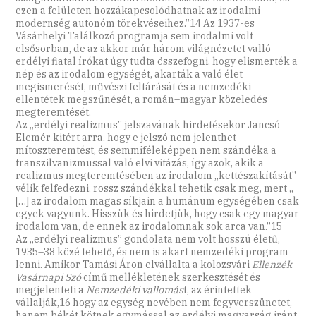
ezen a felületen hozzákapcsolódhatnak az irodalmi
modernség autonóm törekvéseihez.”14 Az 1937-es
Vásárhelyi Találkozó programja sem irodalmi volt
elsősorban, de az akkor már három világnézetet valló
erdélyi fiatal írókat úgy tudta összefogni, hogy elismerték a
nép és az irodalom egységét, akarták a való élet
megismerését, művészi feltárását és a nemzedéki
ellentétek megszűnését, a román–magyar közeledés
megteremtését.
Az ,,erdélyi realizmus” jelszavának hirdetésekor Jancsó
Elemér kitért arra, hogy e jelszó nem jelenthet
mítoszteremtést, és semmiféleképpen nem szándéka a
transzilvanizmussal való elvi vitázás, így azok, akik a
realizmus megteremtésében az irodalom ,,kettészakítását”
vélik felfedezni, rossz szándékkal tehetik csak meg, mert ,,
[…] az irodalom magas síkjain a humánum egységében csak
egyek vagyunk. Hisszük és hirdetjük, hogy csak egy magyar
irodalom van, de ennek az irodalomnak sok arca van.”15
Az ,,erdélyi realizmus” gondolata nem volt hosszú életű,
1935–38 közé tehető, és nem is akart nemzedéki program
lenni. Amikor Tamási Áron elvállalta a kolozsvári
Ellenzék
Vasárnapi Szó
című mellékletének szerkesztését és
megjelenteti a
Nemzedéki vallomás
t, az érintettek
vállalják,16 hogy az egység nevében nem fegyverszünetet,
hanem békét kötnek egymással az erdélyi magyarság iránt