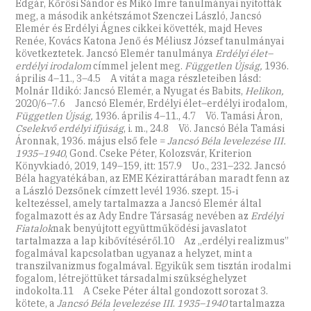
Edgár, Kőrösi Sándor és Mikó Imre tanulmányai nyitották
meg, a második ankétszámot Szenczei László, Jancsó
Elemér és Erdélyi Ágnes cikkei követték, majd Heves
Renée, Kovács Katona Jenő és Méliusz József tanulmányai
következtetek. Jancsó Elemér tanulmánya
Erdélyi élet–
erdélyi irodalom
címmel jelent meg.
Független Újság,
1936.
április 4–11., 3–4.5 A vitát a maga részleteiben lásd:
Molnár Ildikó: Jancsó Elemér, a Nyugat és Babits,
Helikon,
2020/6–7.6 Jancsó Elemér, Erdélyi élet–erdélyi irodalom,
Független Újság,
1936. április 4–11., 4.7 Vö. Tamási Áron,
Cselekvő erdélyi ifjúság
, i. m., 24.8 Vö. Jancsó Béla Tamási
Áronnak, 1936. május első fele =
Jancsó Béla levelezése III.
1935–1940
, Gond. Cseke Péter, Kolozsvár, Kriterion
Könyvkiadó, 2019, 149–159, itt: 157.9 Uo., 231–232. Jancsó
Béla hagyatékában, az EME Kézirattárában maradt fenn az
a László Dezsőnek címzett levél 1936. szept. 15‑i
keltezéssel, amely tartalmazza a Jancsó Elemér által
fogalmazott és az Ady Endre Társaság nevében az
Erdélyi
Fiatalok
nak benyújtott együttműködési javaslatot
tartalmazza a lap kibővítéséről.10 Az ,,erdélyi realizmus”
fogalmával kapcsolatban ugyanaz a helyzet, mint a
transzilvanizmus fogalmával. Egyikük sem tisztán irodalmi
fogalom, létrejöttüket társadalmi szükséghelyzet
indokolta.11 A Cseke Péter által gondozott sorozat 3.
kötete, a
Jancsó Béla levelezése III
.
1935–1940
tartalmazza