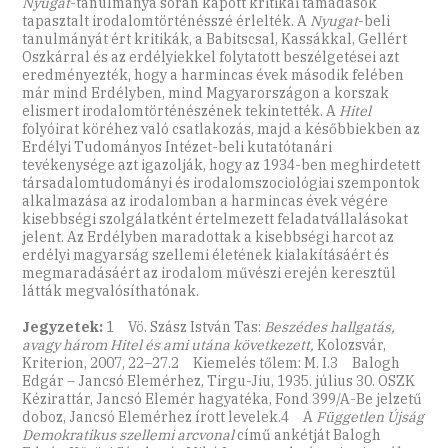
Nyugat
-tanulmánya során kapott kritikai támadások
tapasztalt irodalomtörténésszé érlelték. A
Nyugat
-beli
tanulmányát ért kritikák, a Babitscsal, Kassákkal, Gellért
Oszkárral és az erdélyiekkel folytatott beszélgetései azt
eredményezték, hogy a harmincas évek második felében
már mind Erdélyben, mind Magyarországon a korszak
elismert irodalomtörténészének tekintették. A
Hitel
folyóirat köréhez való csatlakozás, majd a későbbiekben az
Erdélyi Tudományos Intézet-beli kutatótanári
tevékenysége azt igazolják, hogy az 1934-ben meghirdetett
társadalomtudományi és irodalomszociológiai szempontok
alkalmazása az irodalomban a harmincas évek végére
kisebbségi szolgálatként értelmezett feladatvállalásokat
jelent. Az Erdélyben maradottak a kisebbségi harcot az
erdélyi magyarság szellemi életének kialakításáért és
megmaradásáért az irodalom művészi erején keresztül
látták megvalósíthatónak.
Jegyzetek:
1 Vö. Szász István Tas:
Beszédes hallgatás,
avagy három Hitel és ami utána következett,
Kolozsvár,
Kriterion, 2007, 22–27.2 Kiemelés tőlem: M. I.3 Balogh
Edgár – Jancsó Elemérhez, Tirgu-Jiu, 1935. július 30. OSZK
Kézirattár, Jancsó Elemér hagyatéka, Fond 399/A-Be jelzetű
doboz, Jancsó Elemérhez írott levelek.4 A
Független Újság
Demokratikus szellemi arcvonal
című ankétját Balogh