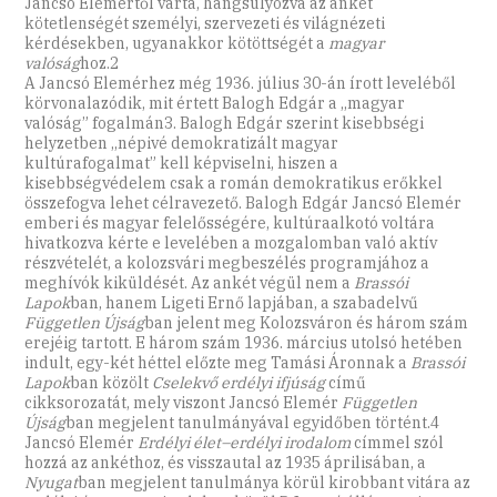
Jancsó Elemértől várta, hangsúlyozva az ankét
kötetlenségét személyi, szervezeti és világnézeti
kérdésekben, ugyanakkor kötöttségét a
magyar
valóság
hoz.2
A Jancsó Elemérhez még 1936. július 30-án írott leveléből
körvonalazódik, mit értett Balogh Edgár a ,,magyar
valóság” fogalmán3. Balogh Edgár szerint kisebbségi
helyzetben ,,népivé demokratizált magyar
kultúrafogalmat” kell képviselni, hiszen a
kisebbségvédelem csak a román demokratikus erőkkel
összefogva lehet célravezető. Balogh Edgár Jancsó Elemér
emberi és magyar felelősségére, kultúraalkotó voltára
hivatkozva kérte e levelében a mozgalomban való aktív
részvételét, a kolozsvári megbeszélés programjához a
meghívók kiküldését. Az ankét végül nem a
Brassói
Lapok
ban, hanem Ligeti Ernő lapjában, a szabadelvű
Független Újság
ban jelent meg Kolozsváron és három szám
erejéig tartott. E három szám 1936. március utolsó hetében
indult, egy-két héttel előzte meg Tamási Áronnak a
Brassói
Lapok
ban közölt
Cselekvő erdélyi ifjúság
című
cikksorozatát, mely viszont Jancsó Elemér
Független
Újság
ban megjelent tanulmányával egyidőben történt.4
Jancsó Elemér
Erdélyi élet–erdélyi irodalom
címmel szól
hozzá az ankéthoz, és visszautal az 1935 áprilisában, a
Nyugat
ban megjelent tanulmánya körül kirobbant vitára az