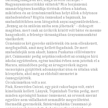
barátságosságával két, maga nevelte lurkóját. –
Nagyanyaszomorítókká váltatok? Mi a borjúszemű
szamárbőgéses kustifája történik ebben a házban,
miközben én az űrmészárszékban helyt állok a folytonos
szabadesésben? Rögtön összeakad a bajszunk, ha
szabadidőtökben nem látogattok anyai nagyszüleitekhez…
„Bezzeg az én szüleim szóba sem jöhetnek” – dohogott
magában, mert csak az űrökrök között volt bátor és messze
hangoskodó, a felesége társaságában űrnyuszmuszként
viselkedett.
Űrmészáros két gyereke születésük óta nem ellenkezett,
megfogadták, amit meg kellett fogadniuk. De mert
szabadidejük nem akadt, hiszen Puskatus céllövészetre
járt, Csizmaszár pedig népitáncoskodott az országos hírű
iskolai együttesben, egész tanítási évben nem jutottak el a
Marsra, szünidőben pedig az árvagyerekek ingyen
vacsorájára gyűjtöttek adományokat úton és úttalan utak
környékén, ahol még az eldobált szemetet is
összegyűjtötték.
Űrcukrászékon volt a sor.
Fiuk, Keserédes Csócsó, egy picit cukorbajos volt, ezért
kímélniük kellett. Lányuk, Tejszínhab Tortán pedig, mert
minden apróságtól hamar összement, az orvosok szerint
egyelőre nem vállalhatott semmiféle megerőltetést.
Harmadik gyermekük, Szivárványhátán Csusszanó jó