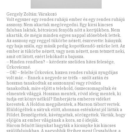
Gergely Zoltán: Várakozó
Volt egyszer egy rendes ruhájú ember és egy rendes ruhájú
asszony. Nem akartak megöregedni. Egy kicsi kincses
faluban laktak, hétcsúcsú fenyőfa nőtt a kertjükben. Nem
akarták, de mégis minden egyes nappal idősebbek lettek.
Az asszony egy reggel tükörbe nézett, észrevette: hiányzik
egy haja szála, egy másik pedig kopottkendő-szürke lett. Az
ember is tükörbe nézett, vagy nem nézett, nem tetszett neki,
amit ott látott, ezért lekókadt a bajusza.
– Minden rendben? – kérdezte szelíden hites felesége,
Űrkovácsné.
– OK! – felelte Űrkovács, hiszen rendes ruhájú nyugdíjas
volt már. – Ennek a negyede se tréfa – szólt aztán és
hosszan tanakodtak az asszonnyal vagy röviden
tanakodtak, mire eljött a telehold, összecsomagoltak és
elmentek világgá. Hosszan mentek, rövid ideig mentek, ki
tudja ezt könyv nélkül? Emberjárta emberes vidéket
kerestek. A Holdon megpihentek, a Marson tábort vertek.
Elüldögéltek a sátruk előtt, ahonnan esténként jól látták a
Földet. Beszélgettek, kávézgattak, sörözgettek. Várták, hogy
eljöjjön az ember világának a kora, az ő idejük.
Három felnőtt lányukat hagyták a kicsinyke kis kincses
szülőfalujukban. A nagyobbik férjhez ment Űrszabóhoz, a