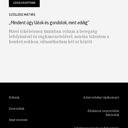
LEGOLVASOTTABB
SZÖLLŐSI MÁTYÁS
„Mindent úgy látok és gondolok, mint eddig”
Mivel tökéletesen tisztában voltam a betegség
lefolyásával és végkimenetelével, miután túlestem a
kezdeti sokkon, választhattam két út között.
1
2
3
4
5
6
Rólunk
Adatvédelmi tájékoztató
Szerzőink
Általános szerződési
feltételek
Impresszum
A honlapot tervezte és fejlesztette