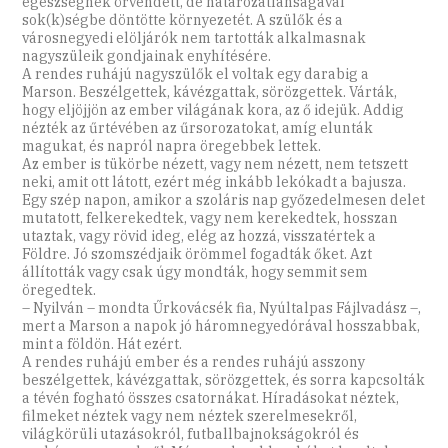
egészségnek örvendett, de határozatlanságával
sok(k)ségbe döntötte környezetét. A szülők és a
városnegyedi elöljárók nem tartották alkalmasnak
nagyszüleik gondjainak enyhítésére.
A rendes ruhájú nagyszülők el voltak egy darabig a
Marson. Beszélgettek, kávézgattak, sörözgettek. Várták,
hogy eljöjjön az ember világának kora, az ő idejük. Addig
nézték az űrtévében az űrsorozatokat, amíg elunták
magukat, és napról napra öregebbek lettek.
Az ember is tükörbe nézett, vagy nem nézett, nem tetszett
neki, amit ott látott, ezért még inkább lekókadt a bajusza.
Egy szép napon, amikor a szoláris nap győzedelmesen delet
mutatott, felkerekedtek, vagy nem kerekedtek, hosszan
utaztak, vagy rövid ideg, elég az hozzá, visszatértek a
Földre. Jó szomszédjaik örömmel fogadták őket. Azt
állították vagy csak úgy mondták, hogy semmit sem
öregedtek.
– Nyilván – mondta Űrkovácsék fia, Nyúltalpas Fájlvadász –,
mert a Marson a napok jó háromnegyedórával hosszabbak,
mint a földön. Hát ezért.
A rendes ruhájú ember és a rendes ruhájú asszony
beszélgettek, kávézgattak, sörözgettek, és sorra kapcsolták
a tévén fogható összes csatornákat. Híradásokat néztek,
filmeket néztek vagy nem néztek szerelmesekről,
világkörüli utazásokról, futballbajnokságokról és