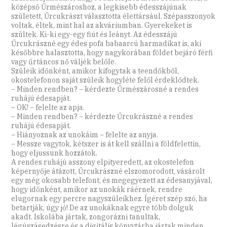
középső Űrmészároshoz, a legkisebb édesszájúnak
született, Űrcukrászt választotta élettársául. Szépasszonyok
voltak, éltek, mint hal az akváriumban. Gyerekeket is
szültek. Ki-ki egy-egy fiút és leányt. Az édesszájú
Űrcukrászné egy édes pofa babaarcú harmadikat is, aki
későbbre halasztotta, hogy nagykorában földet bejáró férfi
vagy űrtáncos nő váljék belőle.
Szüleik időnként, amikor kifogytak a teendőkből,
okostelefonon saját szüleik hogyléte felől érdeklődtek.
– Minden rendben? – kérdezte Űrmé­szárosné a rendes
ruhájú édesapját.
– OK! – felelte az apja.
– Minden rendben? – kérdezte Űrcuk­rászné a rendes
ruhájú édesapját.
– Hiányoznak az unokáim – felelte az anyja.
– Messze vagytok, kétszer is át kell szállni a földfelettin,
hogy eljussunk hozzátok.
A rendes ruhájú asszony elpityeredett, az okostelefon
képernyője átázott, Űrcukrászné elszomorodott, vásárolt
egy még okosabb telefont, és megegyezett az édesanyjával,
hogy időnként, amikor az unokák ráérnek, rendre
elugornak egy percre nagyszüleikhez. Ígéret szép szó, ha
betartják, úgy jó! De az unokáknak egyre több dolguk
akadt. Iskolába jártak, zongorázni tanultak,
légúszásedzésre és a digitális könyvtárba jártak minden