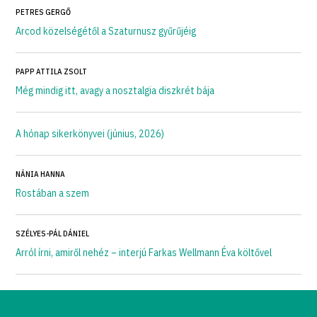
PETRES GERGŐ
Arcod közelségétől a Szaturnusz gyűrűjéig
PAPP ATTILA ZSOLT
Még mindig itt, avagy a nosztalgia diszkrét bája
A hónap sikerkönyvei (június, 2026)
NÁNIA HANNA
Rostában a szem
SZÉLYES-PÁL DÁNIEL
Arról írni, amiről nehéz – interjú Farkas Wellmann Éva költővel