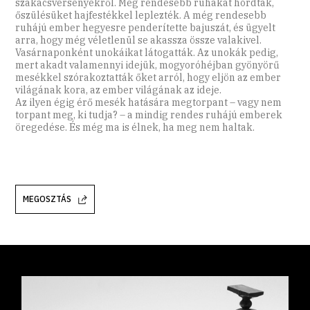
szakácsversenyekről. Még rendesebb ruhákat hordtak,
őszülésüket hajfestékkel leplezték. A még rendesebb
ruhájú ember hegyesre penderítette bajuszát, és ügyelt
arra, hogy még véletlenül se akassza össze valakivel.
Vasárnaponként unokáikat látogatták. Az unokák pedig,
mert akadt valamennyi idejük, mogyoróhéjban gyönyörű
mesékkel szórakoztatták őket arról, hogy eljön az ember
világának kora, az ember világának az ideje.
Az ilyen égig érő mesék hatására megtorpant – vagy nem
torpant meg, ki tudja? – a mindig rendes ruhájú emberek
öregedése. És még ma is élnek, ha meg nem haltak.
MEGOSZTÁS