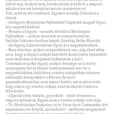
áldott nap, közben még növekedniük is kellett, a szigorú
iskolaorvos ezt hetenként mérte centiméterrel.
Telt, múlt az idő rendesen. Egyszer mondja Űrkovács a
fiának.
– Idefigyelj, Nyúltalpas Fájlvadász! Csipkedd magad! Ugorj
át a nagyszüleidhez.
– Menjen a húgom – mondta félvállról Nyúltalpas
Fájlvadász –, nekem most sok az elmentenivalóm.
Szólítja Űrkovács kedves lányát, Derékig Szőke Mosolyt.
– Idefigyelj, kiskedveském! Ugorj át a nagyszüleidhez…
– Nem tehetem, műkorcsolyaedzésem van, alig akad időm
arra, hogy a dupla Lutznál hátrafelé koszorúzva valamiféle
nem szokványos forgással befejezzem a kűrt…
Űrmészáros pofát vágott, amikor felesége arra kérte,
noszogassa fiát és lányát, kukkantsanak már be a
nagyszüleikhez, különben rendes ruhájukban teljesen
eláztatják könnyeikkel a Marsot. És mert
panaszkodhatnékje nem ismert határt, azt is szóvá tette,
hogy nincs egy rendes ruhája, amit az iskolai évzáróra
felvehetne.
– Álljatok elém tüstént, gyerekek! – szólt vérmesen a
szigorú mészáros. Éppen nem a rendes ruhája volt rajta.
– Te, Bárdolatlan Puskatus, és te, Piros Arcú Csizmaszár, két
anyaszomorító kölyök, mit hallok?! – szólította megszokott