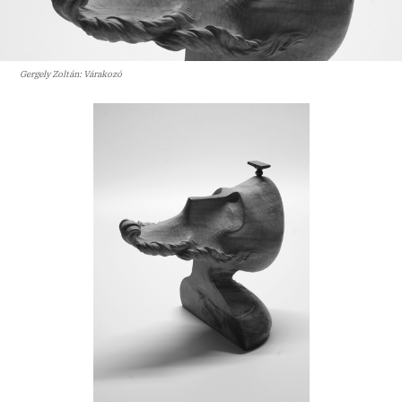
Gergely Zoltán: Várakozó