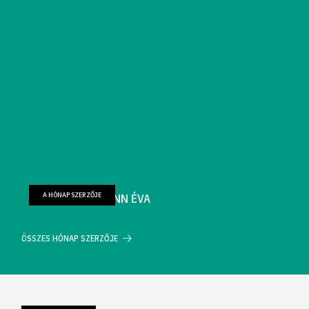
A HÓNAP SZERZŐJE
FARKAS WELLMANN ÉVA
ÖSSZES HÓNAP SZERZŐJE