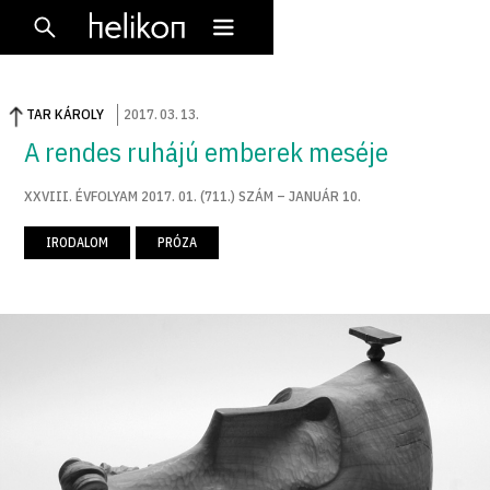
TAR KÁROLY
2017
.
03
.
13
.
A rendes ruhájú emberek meséje
XXVIII. ÉVFOLYAM 2017. 01. (711.) SZÁM – JANUÁR 10.
IRODALOM
PRÓZA