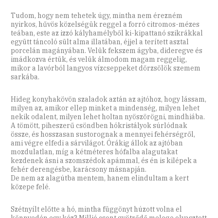
Tudom, hogy nem tehetek úgy, mintha nem érezném
nyirkos, hűvös közelségük reggel a forró citromos-mézes
teában, este az izzó kályhamélyből ki-kipattanó szikrákkal
együtt táncoló sült alma illatában, éjjel a terített asztal
porcelán magányában. Velük fekszem ágyba, dideregve és
imádkozva értük, és velük álmodom magam reggelig,
mikor a lavórból langyos vízcseppeket dörzsölök szemem
sarkába.
Hideg konyhakövön szaladok aztán az ajtóhoz, hogy lássam,
milyen az, amikor ellep minket a mindenség, milyen lehet
nekik odalent, milyen lehet holtan nyöszörögni, mindhiába.
A tömött, piheszerű csöndben hókristályok súrlódnak
össze, és hosszasan sustorognak a mennyei fehérségről,
ami végre elfedi a sárvilágot. Órákig állok az ajtóban
mozdulatlan, míg a kétméteres hófalba alagutakat
kezdenek ásni a szomszédok apámmal, és én is kilépek a
fehér derengésbe, karácsony másnapján.
De nem az alagútba mentem, hanem elindultam a kert
közepe felé.
Szétnyílt előtte a hó, mintha függönyt húzott volna el
könnyedén egy kéz? Millió csont gyötrődő melege olvasztott