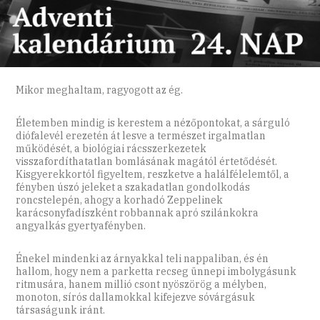
Mikor meghaltam, ragyogott az ég.
Életemben mindig is kerestem a nézőpontokat, a sárguló
diófalevél erezetén át lesve a természet irgalmatlan
működését, a biológiai rácsszerkezetek
visszafordíthatatlan bomlásának magától értetődését.
Kisgyerekkortól figyeltem, reszketve a halálfélelemtől, a
fényben úszó jeleket a szakadatlan gondolkodás
roncstelepén, ahogy a korhadó Zeppelinek
karácsonyfadíszként robbannak apró szilánkokra
angyalkás gyertyafényben.
Énekel mindenki az árnyakkal teli nappaliban, és én
hallom, hogy nem a parketta recseg ünnepi imbolygásunk
ritmusára, hanem millió csont nyöszörög a mélyben,
monoton, sírós dallamokkal kifejezve sóvárgásuk
társaságunk iránt.