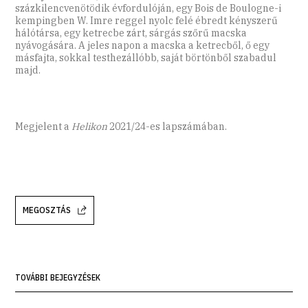
százkilencvenötödik évfordulóján, egy Bois de Boulogne-i
kempingben W. Imre reggel nyolc felé ébredt kényszerű
hálótársa, egy ketrecbe zárt, sárgás szőrű macska
nyávogására. A jeles napon a macska a ketrecből, ő egy
másfajta, sokkal testhezállóbb, saját börtönből szabadul
majd.
Megjelent a
Helikon
2021/24-es lapszámában.
MEGOSZTÁS
TOVÁBBI BEJEGYZÉSEK