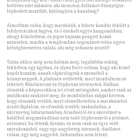
boltíves utat számára, aki monoton dallamot dünnyögve
lépkedett mezítláb, hálóingben a kanálisig?
Álmodtam volna, hogy macskánk, a fekete kandúr feküdt a
lefolyórácshoz fagyva, és ő énekelt egyre hangosabban,
ahogy közeledtem, és jeges bajusza pengett hozzá
szüntelen, mintha a templomban orgonázott volna egyre
kétségbeesetten valaki, aki még sohasem zenélt?
Talán akkor még nem haltam meg, legalábbis sokáig
feküdtem egy ágyban, és olyan forró voltam, hogy aki közel
hajolt hozzám, annak elpárologtak a szeméből a
könnycseppek. A plafonra vetítették, mert mozdulnom se
lehetett, Minótaurosz és Orpheusz történeteit. Halkan
olvasták a képsorokhoz írt rövid szövegeket, amiket csak az
imádkozás szakított meg, de mozdulatlan szájjal kértem,
hogy olvassák tovább, mert elviselhetetlen a macskámból
áradó fájdalom, és olvasták tovább, szakadatlan, a
szörnyeteg labirintusában Ariadnéról és a szerelmét a
halálból megszabadítani nem tudó Orpheuszról a jövőmet,
sorsomat, ha létezik ilyesmi, és nem csak az égre vetít
szórakozásból, vagy egy nagybeteg istennek, diafilmet
rólam, egy még nagyobb, láthatatlan nem létező.