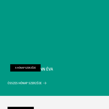
A HÓNAP SZERZŐJE
FARKAS WELLMANN ÉVA
ÖSSZES HÓNAP SZERZŐJE