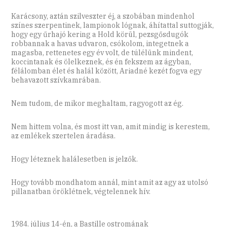
Karácsony, aztán szilveszter éj, a szobában mindenhol
színes szerpentinek, lampionok lógnak, áhítattal suttogják,
hogy egy űrhajó kering a Hold körül, pezsgősdugók
robbannak a havas udvaron, csókolom, integetnek a
magasba, rettenetes egy év volt, de túlélünk mindent,
koccintanak és ölelkeznek, és én fekszem az ágyban,
félálomban élet és halál között, Ariadné kezét fogva egy
behavazott szívkamrában.
Nem tudom, de mikor meghaltam, ragyogott az ég.
Nem hittem volna, és most itt van, amit mindig is kerestem,
az emlékek szertelen áradása.
Hogy léteznek halálesetben is jelzők.
Hogy tovább mondhatom annál, mint amit az agy az utolsó
pillanatban öröklétnek, végtelennek hív.
1984. július 14-én, a Bastille ostromának