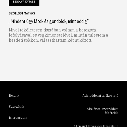
LEGOLVASOTTABB
SZÖLLŐSI MÁTYÁS
„Mindent úgy látok és gondolok, mint eddig”
Mivel tökéletesen tisztában voltam a betegség
lefolyásával és végkimenetelével, miután túlestem a
kezdeti sokkon, választhattam két út között.
1
2
3
4
5
6
Rólunk
Adatvédelmi tájékoztató
Szerzőink
Általános szerződési
feltételek
Impresszum
A honlapot tervezte és fejlesztette