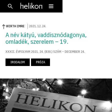
WIRTH IMRE
2021
.
12
.
24
.
A név kátyú, vaddisznódagonya,
omladék, szerelem – 19.
XXXII. ÉVFOLYAM 2021. 24. (830.) SZÁM – DECEMBER 24.
IRODALOM
PRÓZA