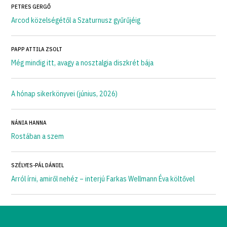
PETRES GERGŐ
Arcod közelségétől a Szaturnusz gyűrűjéig
PAPP ATTILA ZSOLT
Még mindig itt, avagy a nosztalgia diszkrét bája
A hónap sikerkönyvei (június, 2026)
NÁNIA HANNA
Rostában a szem
SZÉLYES-PÁL DÁNIEL
Arról írni, amiről nehéz – interjú Farkas Wellmann Éva költővel