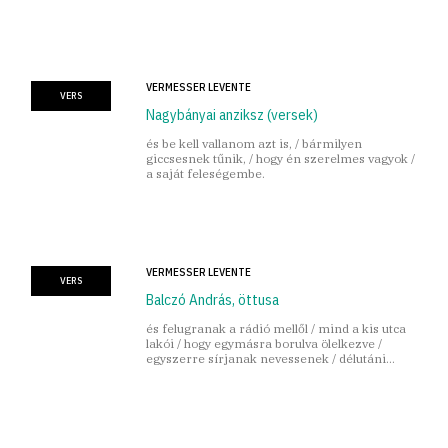
VERMESSER LEVENTE
VERS
Nagybányai anziksz (versek)
és be kell vallanom azt is, / bármilyen
giccsesnek tűnik, / hogy én szerelmes vagyok /
a saját feleségembe.
VERMESSER LEVENTE
VERS
Balczó András, öttusa
és felugranak a rádió mellől / mind a kis utca
lakói / hogy egymásra borulva ölelkezve /
egyszerre sírjanak nevessenek / délutáni
nagy örömükben