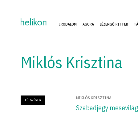
IRODALOM
AGORA
LÉZENGŐ RITTER
T
Miklós Krisztina
MIKLÓS KRISZTINA
FÜLSZÖVEG
Szabadjegy mesevilá