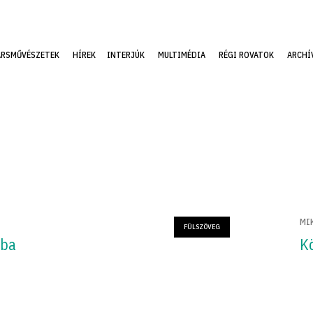
ÁRSMŰVÉSZETEK
HÍREK
INTERJÚK
MULTIMÉDIA
RÉGI ROVATOK
ARCHÍ
MI
FÜLSZÖVEG
gba
K