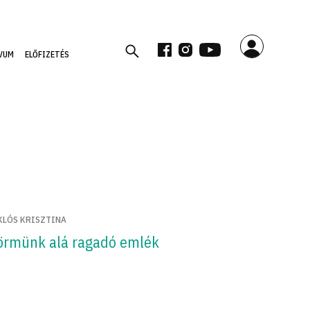
VUM
ELŐFIZETÉS
KLÓS KRISZTINA
örmünk alá ragadó emlék