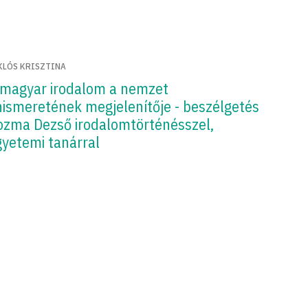
KLÓS KRISZTINA
 magyar irodalom a nemzet
nismeretének megjelenítője - beszélgetés
ozma Dezső irodalomtörténésszel,
gyetemi tanárral