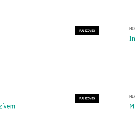
MI
FÜLSZÖVEG
In
MI
FÜLSZÖVEG
zívem
M