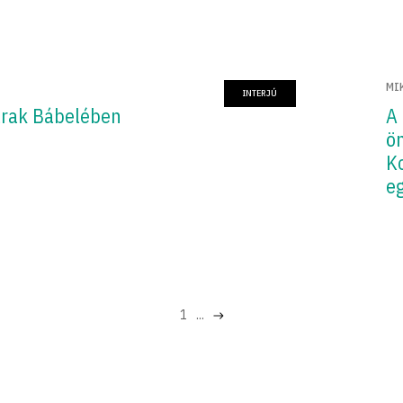
MI
INTERJÚ
rak Bábelében
A
ö
K
e
1
...