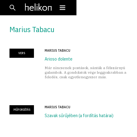
Marius Tabacu
MARIUS TABACU
VERS
Arioso dolente
Már nincsenek postások, sánták a félszárnyú
galambok. A gondolatok vége leggyakrabban a
feledés, csak egyetlenegyszer más.
MARIUS TABACU
MŰFORDÍTÁS
Szavak sűrűjében (a fordítás határai)