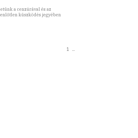
etünk a cenzúrával és az
yenlőtlen küszködés jegyében
1
...