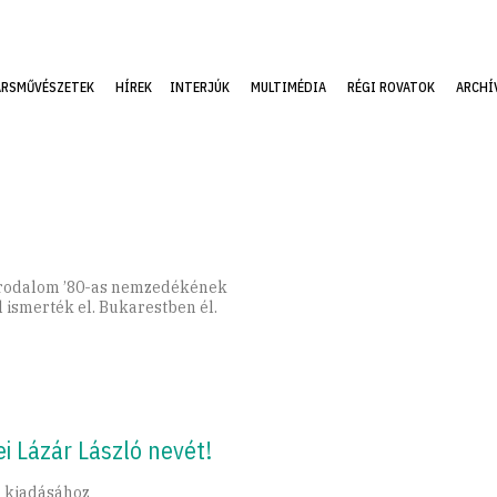
ÁRSMŰVÉSZETEK
HÍREK
INTERJÚK
MULTIMÉDIA
RÉGI ROVATOK
ARCHÍ
n irodalom ’80-as nemzedékének
 ismerték el. Bukarestben él.
 Lázár László nevét!
 kiadásához