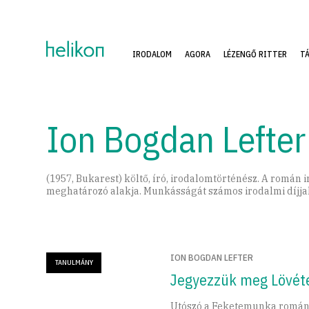
IRODALOM
AGORA
LÉZENGŐ RITTER
T
Ion Bogdan Lefter
(1957, Bukarest) költő, író, irodalomtörténész. A romá
meghatározó alakja. Munkásságát számos irodalmi díjjal
ION BOGDAN LEFTER
TANULMÁNY
Jegyezzük meg Lövétei
Utószó a Feketemunka román