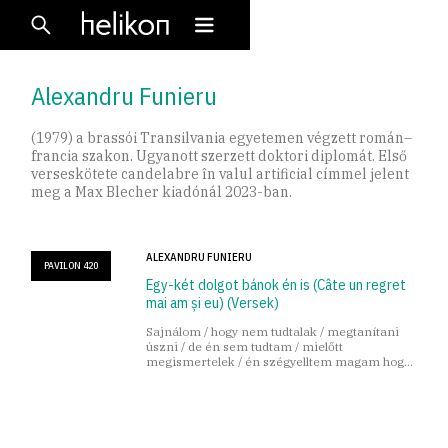
Alexandru Funieru
(1979) a brassói Transilvania egyetemen végzett román–
francia szakon. Ugyanott szerzett doktori diplomát. Első
verseskötete candelabre în valul artificial címmel jelent
meg a Max Blecher kiadónál 2023-ban.
ALEXANDRU FUNIERU
PAVILON 420
Egy-két dolgot bánok én is (Câte un regret
mai am și eu) (Versek)
Sajnálom / hogy nem tudtalak / megtanítani
úszni / de én sem tudtam / mielőtt
megismertelek / én szégyelltem magam hogy
nem tudok