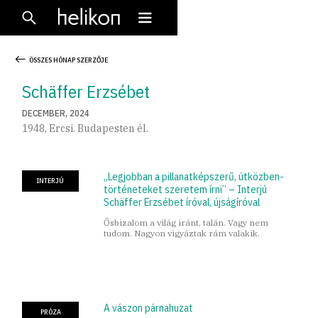
ÖSSZES HÓNAP SZERZŐJE
Schäffer Erzsébet
DECEMBER, 2024
1948, Ercsi. Budapesten él.
„Legjobban a pillanatképszerű, útközben-
INTERJÚ
történeteket szeretem írni” – Interjú
Schäffer Erzsébet íróval, újságíróval
Ősbizalom a világ iránt, talán. Vagy nem
tudom. Nagyon vigyáztak rám valakik.
A vászon párnahuzat
PRÓZA