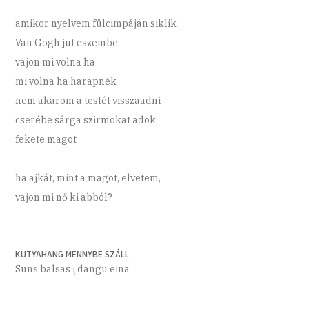
amikor nyelvem fülcimpáján siklik
Van Gogh jut eszembe
vajon mi volna ha
mi volna ha harapnék
nem akarom a testét visszaadni
cserébe sárga szirmokat adok
fekete magot
ha ajkát, mint a magot, elvetem,
vajon mi nő ki abból?
KUTYAHANG MENNYBE SZÁLL
Suns balsas į dangu eina