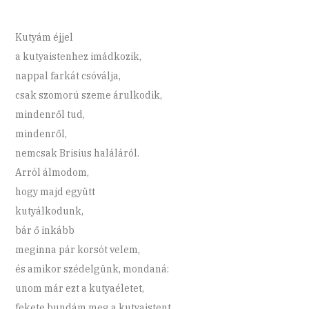
Kutyám éjjel
a kutyaistenhez imádkozik,
nappal farkát csóválja,
csak szomorú szeme árulkodik,
mindenről tud,
mindenről,
nemcsak Brisius haláláról.
Arról álmodom,
hogy majd együtt
kutyálkodunk,
bár ő inkább
meginna pár korsót velem,
és amikor szédelgünk, mondaná:
unom már ezt a kutyaéletet,
fekete bundám meg a kutyaistent,