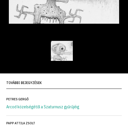
TOVÁBBI BEJEGYZÉSEK
PETRES GERGŐ
Arcod közelségétől a Szaturnusz gyűrűjéig
PAPP ATTILA ZSOLT