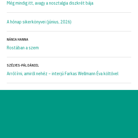
Még mindig itt, avagy a nosztalgia diszkrét bája
A hónap sikerkönyvei (június, 2026)
NÁNIA HANNA
Rostában a szem
SZÉLYES-PÁL DÁNIEL
Arról írni, amiről nehéz – interjú Farkas Wellmann Éva költővel