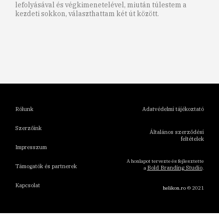
lefolyásával és végkimenetelével, miután túlestem a
kezdeti sokkon, választhattam két út között.
1
2
3
4
5
6
Rólunk
Adatvédelmi tájékoztató
Szerzőink
Általános szerződési
feltételek
Impresszum
A honlapot tervezte és fejlesztette
Támogatók és partnerek
Bold Branding Studio
a
.
Kapcsolat
helikon.ro
© 2021