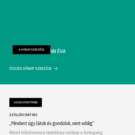
A HÓNAP SZERZŐJE
FARKAS WELLMANN ÉVA
ÖSSZES HÓNAP SZERZŐJE
LEGOLVASOTTABB
SZÖLLŐSI MÁTYÁS
„Mindent úgy látok és gondolok, mint eddig”
Mivel tökéletesen tisztában voltam a betegség