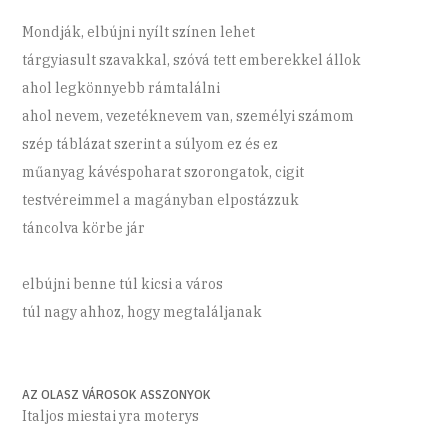
Mondják, elbújni nyílt színen lehet
tárgyiasult szavakkal, szóvá tett emberekkel állok
ahol legkönnyebb rámtalálni
ahol nevem, vezetéknevem van, személyi számom
szép táblázat szerint a súlyom ez és ez
műanyag kávéspoharat szorongatok, cigit
testvéreimmel a magányban elpostázzuk
táncolva körbe jár
elbújni benne túl kicsi a város
túl nagy ahhoz, hogy megtaláljanak
AZ OLASZ VÁROSOK ASSZONYOK
Italjos miestai yra moterys