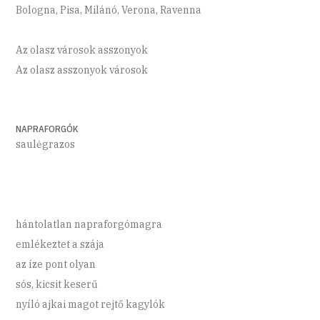
Bologna, Pisa, Milánó, Verona, Ravenna
Az olasz városok asszonyok
Az olasz asszonyok városok
NAPRAFORGÓK
saulėgrazos
hántolatlan napraforgómagra
emlékeztet a szája
az íze pont olyan
sós, kicsit keserű
nyíló ajkai magot rejtő kagylók