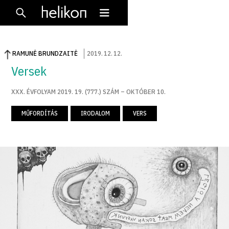
RAMUNĖ BRUNDZAITĖ
2019
.
12
.
12
.
Versek
XXX. ÉVFOLYAM 2019. 19. (777.) SZÁM – OKTÓBER 10.
MŰFORDÍTÁS
IRODALOM
VERS