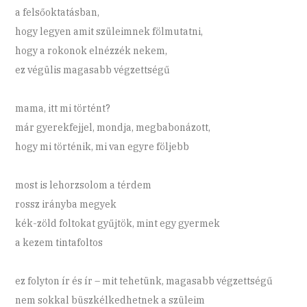
a felsőoktatásban,
hogy legyen amit szüleimnek fölmutatni,
hogy a rokonok elnézzék nekem,
ez végülis magasabb végzettségű
mama, itt mi történt?
már gyerekfejjel, mondja, megbabonázott,
hogy mi történik, mi van egyre följebb
most is lehorzsolom a térdem
rossz irányba megyek
kék-zöld foltokat gyűjtök, mint egy gyermek
a kezem tintafoltos
ez folyton ír és ír – mit tehetünk, magasabb végzettségű
nem sokkal büszkélkedhetnek a szüleim