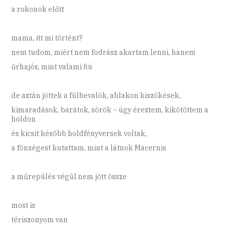
a rokonok előtt
mama, itt mi történt?
nem tudom, miért nem fodrász akartam lenni, hanem
űrhajós, mint valami fiú
de aztán jöttek a fülbevalók, ablakon kiszökések,
kimaradások, barátok, sörök – úgy éreztem, kikötöttem a
holdon
és kicsit később holdfényversek voltak,
a fönségest kutattam, mint a látnok Macernis
a műrepülés végül nem jött össze
most is
tériszonyom van