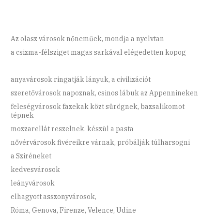
Az olasz városok nőneműek, mondja a nyelvtan
a csizma-félsziget magas sarkával elégedetten kopog
anyavárosok ringatják lányuk, a civilizációt
szeretővárosok napoznak, csinos lábuk az Appennineken
feleségvárosok fazekak közt sürögnek, bazsalikomot
tépnek
mozzarellát reszelnek, készül a pasta
nővérvárosok fivéreikre várnak, próbálják túlharsogni
a Sziréneket
kedvesvárosok
leányvárosok
elhagyott asszonyvárosok,
Róma, Genova, Firenze, Velence, Udine