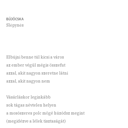
BÚJÓCSKA
Slėpynės
Elbújni benne túl kicsi a város
az ember végül mégis összefut
azzal, akit nagyon szeretne látni
azzal, akit nagyon nem
Vásárláskor leginkább
sok tágas névtelen helyen
a mosószeres polc mögé húzódsz megint
(megidézve a lélek tisztaságát)