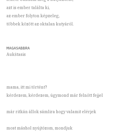
azt is ember találta ki,
az ember folyton képzeleg,
többek között az oktalan kutyáról.
MAGASABBRA
Aukštasis
mama, itt mi történt?
kérdezem, kérdezem, úgymond már felnőtt fejjel
már ritkán állok sámlira hogy valamit elérjek
most máshol nyújtózom, mondjuk