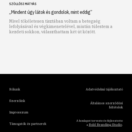
SZÖLLŐSI MÁTYÁS
„Mindent úgy látok és gondolok, mint eddig”
Mivel tökéletesen tisztában voltam a betegség
lefolyásával és végkimenetelével, miután túlestem a
kezdeti sokkon, választhattam két út között.
1
2
3
4
5
6
Rólunk
Adatvédelmi tájékoztató
Szerzőink
Általános szerződési
feltételek
Impresszum
A honlapot tervezte és fejlesztette
Támogatók és partnerek
Bold Branding Studio
a
.