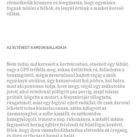
elemelkedik könnyen és üvegtisztán, hogy egymásra
fognak találni a felhők, és lenyúl értünk a minket kereső
villám.
AZ ELTÉVEDT KAMION BALLADÁJA
Nem tudni, mit keresett a kertvárosban, elnézett egy táblát,
vagy a GPS tréfálta meg, sokan üvöltöttek rá, fulladozva a
benzingőztől, mégis zavartalanul hajtott végig a szűk
egyirányú utcákon, úgy kanyarodott hol jobbra, hol balra,
mint aki pontosan tudja, hova megy, végül egy zsákutcába
jutott, ahol értetlenül pöfögött pár percig, majd tolatni
próbált, bőgette a motort, a fényszóróját villogtatta,
rángatózott, mint egy foglyul ejtett vadállat, de csak daruval
lehetett volna kiemelni onnan, aztán kifogyott az
üzemanyagból, a sofőr kiszállt, és szitkozódva
hazagyalogolt, lement a nap, rakománya, a másfél mázsa
fagyasztott hering éjfélre felolvadt és bűzölögni kezdett,
félek, hogy ilyen visszafordíthatatlan eltévedés az öregség,
és ilyen orrfacsaró hajnal a halál.