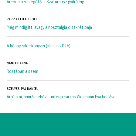
Arcod közelségétől a Szaturnusz gyűrűjéig
PAPP ATTILA ZSOLT
Még mindig itt, avagy a nosztalgia diszkrét bája
A hónap sikerkönyvei (június, 2026)
NÁNIA HANNA
Rostában a szem
SZÉLYES-PÁL DÁNIEL
Arról írni, amiről nehéz – interjú Farkas Wellmann Éva költővel