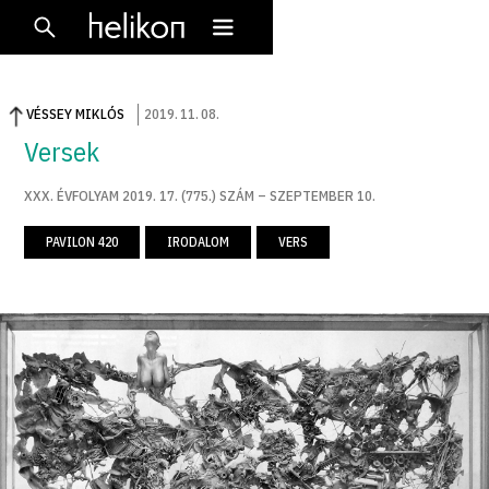
VÉSSEY MIKLÓS
2019
.
11
.
08
.
Versek
XXX. ÉVFOLYAM 2019. 17. (775.) SZÁM – SZEPTEMBER 10.
PAVILON 420
IRODALOM
VERS