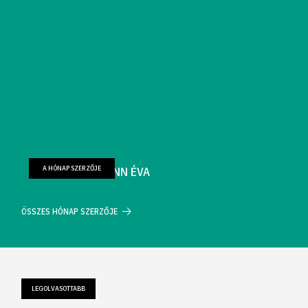
A HÓNAP SZERZŐJE
FARKAS WELLMANN ÉVA
ÖSSZES HÓNAP SZERZŐJE
LEGOLVASOTTABB