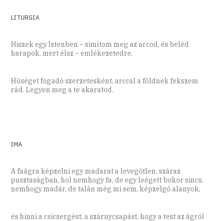
LITURGIA
Hiszek egy Istenben – simítom meg az arcod, és beléd
harapok, mert élsz – emlékezetedre.
Hűséget fogadó szerzetesként, arccal a földnek fekszem
rád. Legyen meg a te akaratod.
IMA
A faágra képzelni egy madarat a levegőtlen, száraz
pusztaságban, hol nemhogy fa, de egy leégett bokor sincs,
nemhogy madár, de talán még mi sem, képzelgő alanyok,
és hinni a csicsergést, a szárnycsapást, hogy a test az ágról