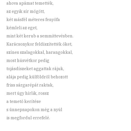
ahova apámat temették,
az egyik sír mögött,
két másfél méteres fenyőfa
kémleli az eget,
mint két kerub a semmittevésben.
Karácsonykor feldíszítették őket,
színes szalagokkal, harangokkal,
most húsvétkor pedig
tojásdíszeket aggattak rájuk,
alája pedig külföldről behozott
friss sárgarépát raktak,
mert úgy hírlik, rossz
a temető kerítése
s ünnepnapokon még a nyúl
is megfordul errefelé.