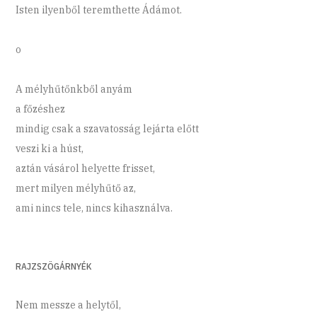
Isten ilyenből teremthette Ádámot.
o
A mélyhűtőnkből anyám
a főzéshez
mindig csak a szavatosság lejárta előtt
veszi ki a húst,
aztán vásárol helyette frisset,
mert milyen mélyhűtő az,
ami nincs tele, nincs kihasználva.
RAJZSZÖGÁRNYÉK
Nem messze a helytől,