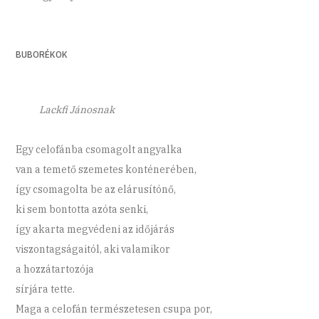
BUBORÉKOK
Lackfi Jánosnak
Egy celofánba csomagolt angyalka
van a temető szemetes konténerében,
így csomagolta be az elárusítónő,
ki sem bontotta azóta senki,
így akarta megvédeni az időjárás
viszontagságaitól, aki valamikor
a hozzátartozója
sírjára tette.
Maga a celofán természetesen csupa por,