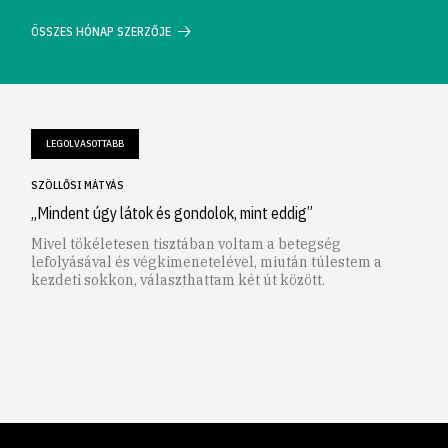
ÖSSZES HÓNAP SZERZŐJE
LEGOLVASOTTABB
SZÖLLŐSI MÁTYÁS
„Mindent úgy látok és gondolok, mint eddig”
Mivel tökéletesen tisztában voltam a betegség
lefolyásával és végkimenetelével, miután túlestem a
kezdeti sokkon, választhattam két út között.
1
2
3
4
5
6