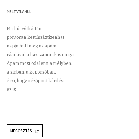
MÉLTATLANUL
Ma húsvéthétfőn
pontosan kettőszáztizenhat
napja halt meg az apám,
ráadásul a házszámunk is ennyi,
Apám most odalenn a mélyben,
a sírban, a koporsóban,
érzi, hogy nézőpont kérdése
ez is.
MEGOSZTÁS