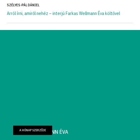
SZÉLYES-PÁL DÁNIEL
Arról írni, amiről nehéz – interjú Farkas Wellmann Éva költővel
A HÓNAP SZERZŐJE
FARKAS WELLMANN ÉVA