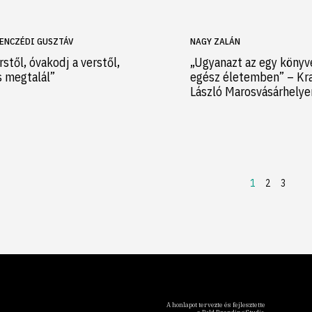
ENCZÉDI GUSZTÁV
NAGY ZALÁN
rstől, óvakodj a verstől,
„Ugyanazt az egy könyv
s megtalál”
egész életemben” – Kr
László Marosvásárhely
1
2
3
A honlapot tervezte és fejlesztette