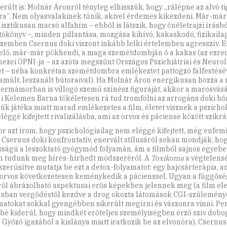
került is: Molnár Áronról tényleg elhisszük, hogy „rálépne az alvó ti
ra”. Nem olyasvalakinek tűnik, akivel érdemes kikezdeni. Már-már
isztikusan macsó alfahím – ebből is látszik, hogy önéletrajzi írásbó
tókönyv –, minden pillantása, mozgása kihívó, kakaskodó, fizikailag
szemben Csernus doki viszont inkább lelki értelemben agresszív. E
elő, már-már pökhendi, a maga szemétdombján ő a kakas (az ezre
mezei OPNI-ja – az azóta megszűnt Országos Pszichiátriai és Neurol
et – néha konkrétan szemétdombra emlékeztet pattogzó falfestésév
jamúlt, leszanált bútoraival). Ha Molnár Áron energikusan hozza a
ermámorban is villogó szemű színész figuráját, akkor a marosvásá
i Kelemen Barna tökéletesen rá tud tromfolni az arrogáns doki bő
jük játéka miatt marad emlékezetes a film, életet visznek a pszicho
éggé kifejtett rivalizálásba, ami az orvos és páciense között szikrá
r azt írom, hogy pszichológiailag nem eléggé kifejtett, még eufemi
t. Csernus doki konfrontatív, enervált stílusáról sokan mondják, ho
sságú a leszoktató gyógymód folyamán, ám a filmből sajnos egyeb
n tudunk meg híres-hírhedt módszeréről. A
Toxikoma
a végtelens
szerűsítve mutatja be ezt a detox-folyamatot: egy hajcsárterápia, a
 orvos következetesen keménykedik a pácienssel. Ugyan a függőség 
ről ábrázolható aspektusai erős képekben jelennek meg (a film ele
sban vergődéstől kezdve a drog okozta látomások CGI-szüleményeii
matokat sokkal gyengébben sikerült megírni és vászonra vinni. Per
bé kiderül, hogy mindkét erőteljes személyiségben érző szív dobo
 Győző igazából a kislánya miatt iratkozik be az elvonóra), Csernus 