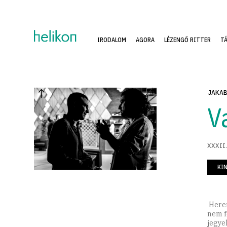
IRODALOM
AGORA
LÉZENGŐ RITTER
T
JAKAB
V
XXXII.
KI
Heren
nem f
jegye