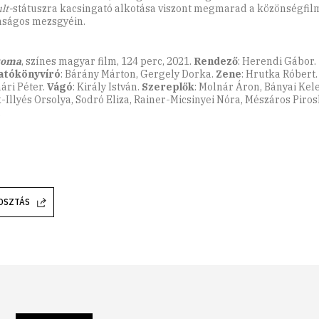
lt-
státuszra kacsingató alkotása viszont megmarad a közönségfil
nságos mezsgyéin.
koma
, színes magyar film, 124 perc, 2021.
Rendező
: Herendi Gábor.
atókönyvíró
: Bárány Márton, Gergely Dorka.
Zene
: Hrutka Róbert
ári Péter.
Vágó
: Király István.
Szereplők
: Molnár Áron, Bányai Ke
-Illyés Orsolya, Sodró Eliza, Rainer-Micsinyei Nóra, ­Mészáros Piro
.
OSZTÁS