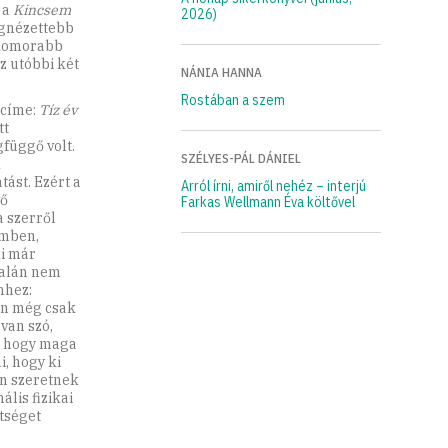
 a
Kincsem
2026)
egnézettebb
 komorabb
z utóbbi két
NÁNIA HANNA
Rostában a szem
lcíme:
Tíz év
tt
függő volt.
SZÉLYES-PÁL DÁNIEL
k
tást. Ezért a
Arról írni, amiről nehéz – interjú
vő
Farkas Wellmann Éva költővel
a szerről
lmben,
ki már
ltalán nem
mhez:
an még csak
van szó,
, hogy maga
i, hogy ki
on szeretnek
lis fizikai
tséget