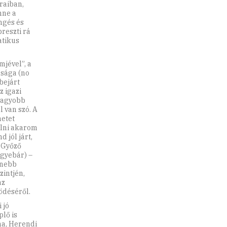
raiban,
nne a
ngés és
reszti rá
atikus
jével”, a
ósága (no
bejárt
z igazi
 nagyobb
l van szó. A
netet
álni akarom
 jól járt,
ó Győző
ugyebár) –
nnebb
intjén,
az
ödéséről.
 jó
plő is
na, Herendi