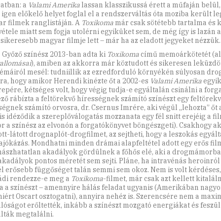
natban: a
Valami Amerika
lassan klasszikussá érett a műfaján belül,
 igen előkelő helyet foglal el a rendszerváltás óta moziba került l
r filmek ranglistáján. A
Toxikoma
már csak sötétebb tartalma és
étele miatt sem fogja utolérni egyiküket sem, de még így is lazán a
gsikeresebb magyar filmje lett – már ha az eladott jegyeket nézzük.
 Győző színész 2013-ban adta ki
Toxikoma
című memoárkötetét (a
allomásai
), amiben az akkorra már köztudott és sikeresen leküzdö
émáiról mesél: tudniillik az ezredforduló környékén súlyosan drog
ra, hogy amikor Herendi kinézte őt a 2002-es
Valami Amerika
egyi
epére, kétséges volt, hogy végig tudja-e egyáltalán csinálni a forga
ző rábízta a feltörekvő hírességnek számító színészt egy feltörek
ségnek számító orvosra, dr. Csernus Imrére, aki végül „lehozta” őt 
is idéződik a szereplőválogatás mozzanata egy fél snitt erejéig a fi
r a színész az elvonón a forgatókönyvet böngészgeti). Csakhogy a
ott-látott drognaplót-drogfilmet, az sejtheti, hogy a leszokás egyá
ajókázás. Mondhatni minden drámai alapfeltétel adott egy erős fil
szhatatlan akadályok gördülnek a főhős elé, aki a drogmámorb
akadályok pontos méretét sem sejti. Pláne, ha intravénás heroinról 
l erősebb függőséget talán semmi sem okoz. Nem is volt kérdéses
di rendezze-e meg a
Toxikoma
-filmet, már csak azt kellett kitaláln
za a színészt – amennyire hálás feladat ugyanis (Amerikában nagy
miért Oscart osztogatni), annyira nehéz is. Szerencsére nem a maximá
lóságot erőltették, inkább a színészt mozgató energiákat és feszül
lták megtalálni.