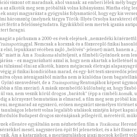
ációi viszont ott maradnak, ahol vannak: az emberi lélek mély bugy
a az alkotók meg sem próbálták volna kibányászni. Mintha elég le
ek annyi magyarázat a gyógyulás folyamatáról, hogy egy kis verse
lmi háromszög (melynek tárgya Török-Illyés Orsolya karaktere) éb
ét férfit a felelősségtudatra. Egyikükből sem mertek igazán antip
tert faragni.
magát a párhuzam a 2000-es évek elejének „nemzedéki közérzetfilm
rainspotting
gal. Nemcsak a korszak és a főszereplő fizikai hasonl
z első, lepukkant vécében zajló „belövés”-jelenet) miatt, hanem a „
k” miatt is. Ám a
Toxikoma
alulteljesít, a filmbéli Győzőnek nem les
járása – ez magyarázható azzal is, hogy nem akartak a kelleténél
i túlzással élni az alkotók, hiszen mégiscsak életrajzi alapanyagró
 végig jó fizikai kondícióban marad, és egy-két testi szenvedős jele
mítva olyan istenigazából mintha nem is kínlódna (nem bagatelliz
 Győző szenvedését, de a
Trainspotting
Rentonjához képest úgymond
ábbis a film szerint). A másik szembeötlő különbség az, hogy Szab
ül van, nem veszik körül drogos „barátok” (épp a címbéli
komá
k, 
edig a környezet bemutatása is elmarad, a film meg sem próbál ki
teni, megmarad az egyszerű, erősen megszűrt személyes történet sz
 tanulságos lehetett volna legalább utalások szintjén képet kapni 
fordulós Budapest drogos szcénájának jellegéről, méretéről, műk
zek ellenére egyáltalán nem nézhetetlen film a
Toxikoma
: Herendi
sérzékkel mesél, nagyszerűen épít fel jeleneteket, és a két főszere
írozik. Ám a katarzishoz, a megtisztuláshoz igazi mocsok kellett vol