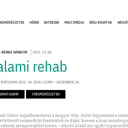
ÁRSMŰVÉSZETEK
HÍREK
INTERJÚK
MULTIMÉDIA
RÉGI ROVATOK
ARCHÍ
-BENKE NÁNDOR
2021
.
12
.
06
.
alami rehab
 ÉVFOLYAM 2021. 24. (830.) SZÁM – DECEMBER 24.
NEMATOGRÁF
TÁRSMŰVÉSZETEK
di Gábor tagadhatatlanul a magyar film „belső fogyasztásra szánt
eltétlenül nemzetközi fesztiválok és díjak, hanem a honi moziforg
ladások szempontjából fontos – alkotói közül a(z egyik) legmenőbb