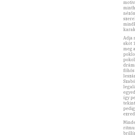
motiv
minth
nézőn
szere
mindk
karak
Adja 
skót
T
meg a
poklo
pokol
dráma
főhős
leszá
Szabó
legal
egyed
így p
tekin
pedig
ezred
Minde
ritmu
brill