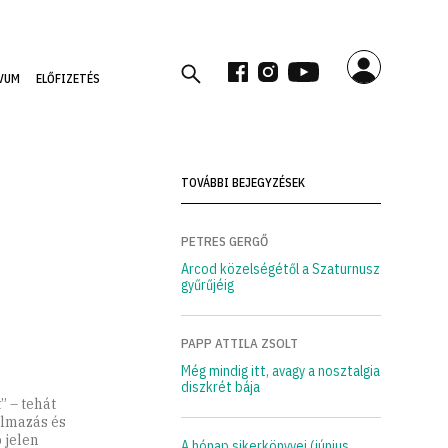
VUM
ELŐFIZETÉS
TOVÁBBI BEJEGYZÉSEK
PETRES GERGŐ
Arcod közelségétől a Szaturnusz
gyűrűjéig
PAPP ATTILA ZSOLT
Még mindig itt, avagy a nosztalgia
diszkrét bája
” – tehát
almazás és
 jelen
A hónap sikerkönyvei (június,