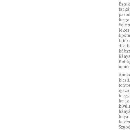
És si
farká
parod
forga
Vele 
lekez
lipót
Intéz
divat
kábsz
Bánya
Kettő
nem el
Amiko
kicsi
fonto
igazá
leegy
ha az
kívül
hányá
folya
kevés
Szabó