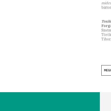
midcu
bizto
Toxi
Forg
Szatm
Török
Tibor
MEG