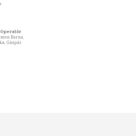
m
.
Operatőr
:
lemen Barna,
ska, Gáspár