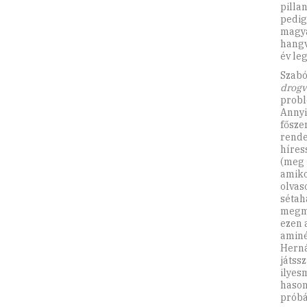
pilla
pedig
magya
hangv
év le
Szabó
drogv
probl
Annyi
főszer
rende
híres
(meg 
amiko
olvas
sétah
megmá
ezen 
aminé
Herná
játss
ilyes
hason
próbá