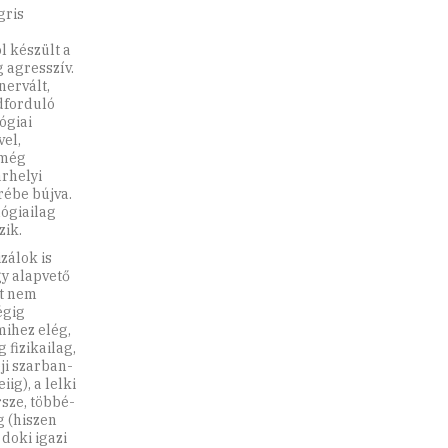
gris
l készült a
 agresszív.
nervált,
dforduló
ógiai
el,
 még
rhelyi
rébe bújva.
lógiailag
zik.
zálok is
gy alapvető
et nem
égig
mihez elég,
fizikailag,
ji szarban-
g), a lelki
sze, többé-
g (hiszen
doki igazi