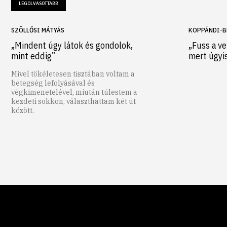
LEGOLVASOTTABB
SZÖLLŐSI MÁTYÁS
KOPPÁNDI-B
„Mindent úgy látok és gondolok,
„Fuss a ve
mint eddig”
mert úgyi
Mivel tökéletesen tisztában voltam a
betegség lefolyásával és
végkimenetelével, miután túlestem a
kezdeti sokkon, választhattam két út
között.