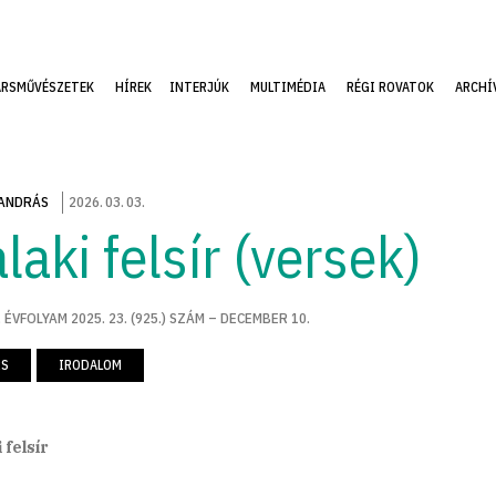
ÁRSMŰVÉSZETEK
HÍREK
INTERJÚK
MULTIMÉDIA
RÉGI ROVATOK
ARCHÍ
ANDRÁS
2026
.
03
.
03
.
laki felsír (versek)
 ÉVFOLYAM 2025. 23. (925.) SZÁM – DECEMBER 10.
RS
IRODALOM
 felsír