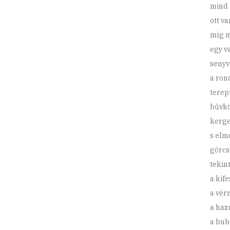
mind 
ott v
míg m
egy v
seny
a ron
terep
bűvk
kerge
s elm
görcsö
tekint
a kife
a vérr
a haz
a bub