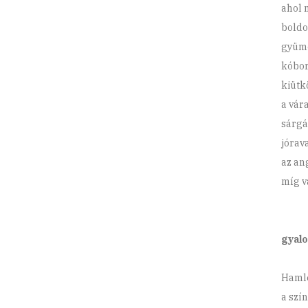
ahol 
boldo
gyümö
kóbor
kiütk
a vár
sárgá
jórav
az an
míg v
gyal
Hamle
a szí