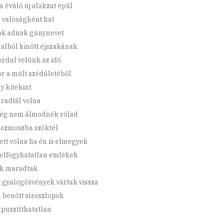
m évülő új alakzat épül
s valóságként hat
ók adnak gúnynevet
nalból kinőtt éjszakának
rdul velünk az idő
r a múlt szédületéből
y kitekint
radtál volna
ég nem álmodnék rólad
ozmoszba szöktél
lett volna ha én is elmegyek
 elfogyhatatlan emlékek
k maradtak
t gyalogösvények vártak vissza
 benőtt síroszlopok
elpusztíthatatlan