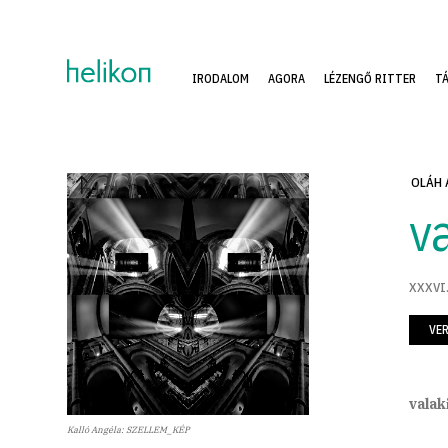
IRODALOM
AGORA
LÉZENGŐ RITTER
T
OLÁH 
va
XXXVI.
VE
valaki
Kalló Angéla: SZELLEM_KÉP