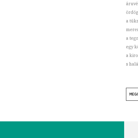
áruvé
ördög
a tük
meren
a teg
egy k
a kir
s hal
MEG