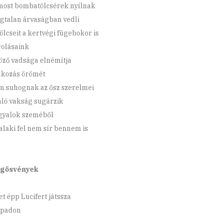
most bombatölcsérek nyílnak
gtalan árvaságban vedli
lcseit a kertvégi fügebokor is
olásaink
öző vadsága elnémítja
akozás örömét
n suhognak az ősz szerelmei
aló vakság sugárzik
gyalok szeméből
alaki fel nem sír bennem is
og­ösvények
t épp Lucifert játssza
npadon