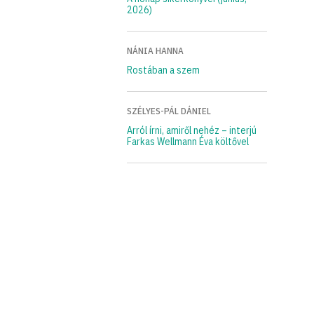
2026)
NÁNIA HANNA
Rostában a szem
SZÉLYES-PÁL DÁNIEL
Arról írni, amiről nehéz – interjú
Farkas Wellmann Éva költővel