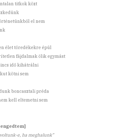
ntalan titkok közt
szkedünk
örténetünkből el nem
unk
n élet töredékekre épül
rítetlen fájdalmak ölik egymást
incs idő kihátrálni
alkut kötni sem
unk boncasztali préda
nem kell eltemetni sem
 engedtem]
tunk-e, ha meghalunk”