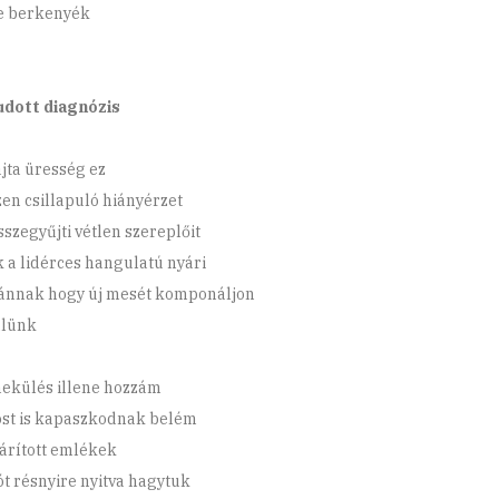
e berkenyék
udott diagnózis
jta üresség ez
en csillapuló hiányérzet
sszegyűjti vétlen szereplőit
 a lidérces hangulatú nyári
ánnak hogy új mesét komponáljon
ülünk
ekülés illene hozzám
st is kapaszkodnak belém
zárított emlékek
tót résnyire nyitva hagytuk