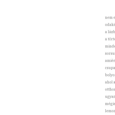
(Á
nem e
odaké
a láz
a tör
minde
sorsu
amiér
csupa
bolyo
ahol 
ottho
ugyan
mégis
lemon