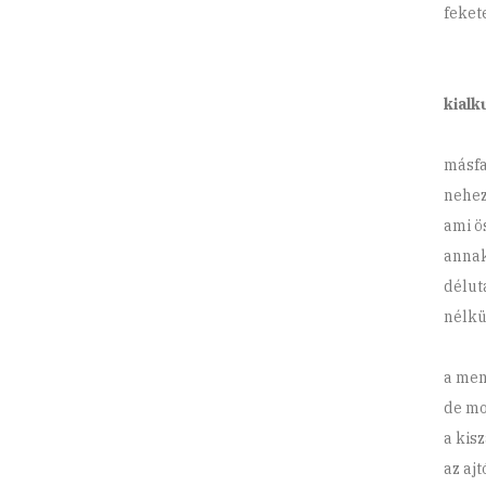
feket
kialk
másfa
nehez
ami ö
annak
délut
nélk
a men
de mo
a kis
az aj