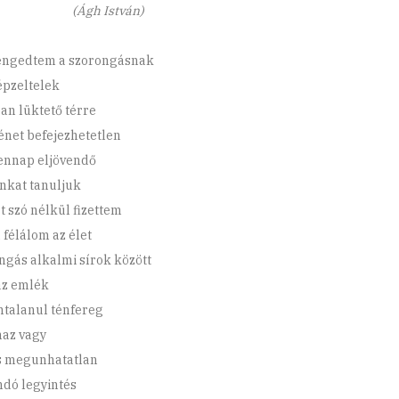
gh István)
ngedtem a szorongásnak
pzeltelek
ban lüktető térre
ténet befejezhetetlen
nnap eljövendő
nkat tanuljuk
t szó nélkül fizettem
 félálom az élet
ngás alkalmi sírok között
az emlék
ntalanul ténfereg
az vagy
 megunhatatlan
dó legyintés