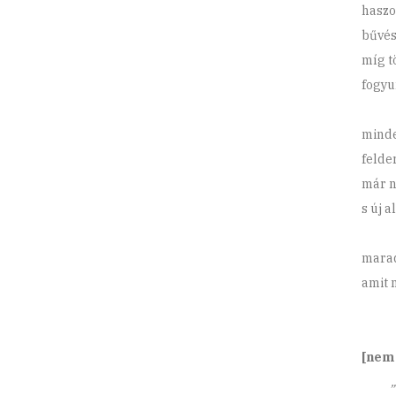
haszo
bűvé
míg t
fogy
minde
felde
már n
s új 
marad
amit 
[nem
„vol