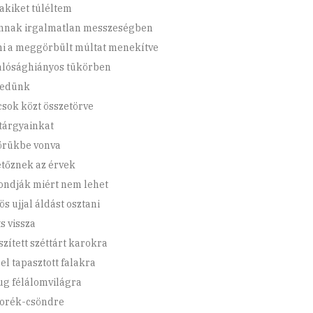
akiket túléltem
annak irgalmatlan messzeségben
i a meggörbült múltat menekítve
alósághiányos tükörben
vedünk
csok közt összetörve
tárgyainkat
örükbe vonva
tőznek az érvek
ondják miért nem lehet
s ujjal áldást osztani
s vissza
szített széttárt karokra
el tapasztott falakra
ug félálomvilágra
orék-csöndre