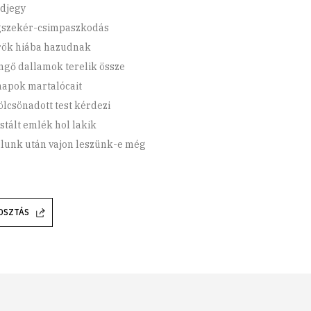
djegy
szekér-csimpaszkodás
rök hiába hazudnak
gő dallamok terelik össze
napok martalócait
ölcsönadott test kérdezi
ostált emlék hol lakik
álunk után vajon leszünk-e még
OSZTÁS