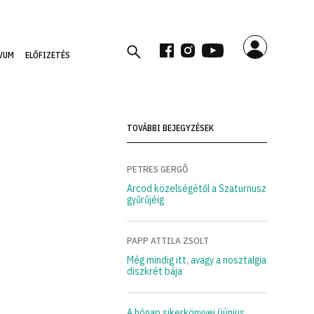
VUM
ELŐFIZETÉS
TOVÁBBI BEJEGYZÉSEK
PETRES GERGŐ
Arcod közelségétől a Szaturnusz
gyűrűjéig
PAPP ATTILA ZSOLT
Még mindig itt, avagy a nosztalgia
diszkrét bája
A hónap sikerkönyvei (június,