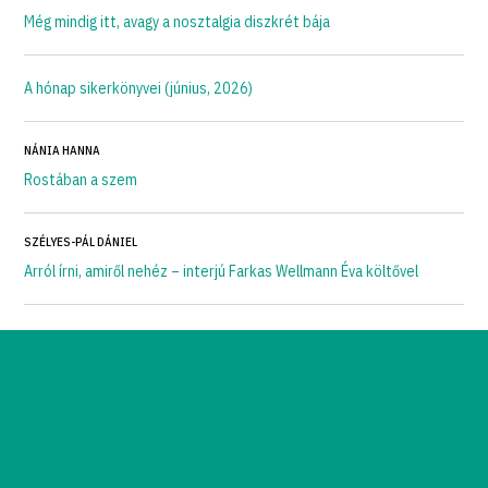
Még mindig itt, avagy a nosztalgia diszkrét bája
A hónap sikerkönyvei (június, 2026)
NÁNIA HANNA
Rostában a szem
SZÉLYES-PÁL DÁNIEL
Arról írni, amiről nehéz – interjú Farkas Wellmann Éva költővel