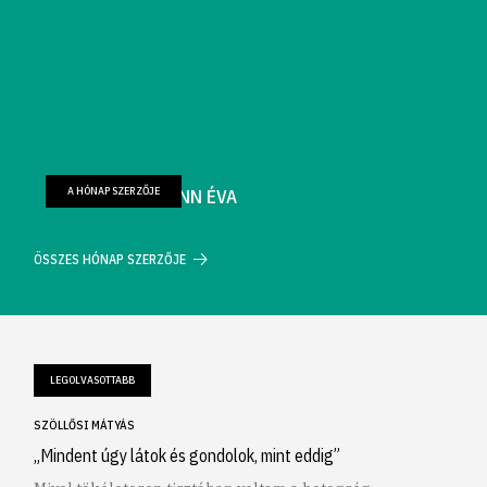
A HÓNAP SZERZŐJE
FARKAS WELLMANN ÉVA
ÖSSZES HÓNAP SZERZŐJE
LEGOLVASOTTABB
SZÖLLŐSI MÁTYÁS
„Mindent úgy látok és gondolok, mint eddig”