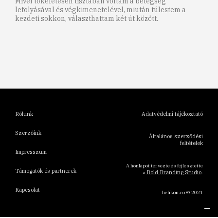
Mivel tökéletesen tisztában voltam a betegség
lefolyásával és végkimenetelével, miután túlestem a
kezdeti sokkon, választhattam két út között.
1
2
3
4
5
6
Rólunk
Adatvédelmi tájékoztató
Szerzőink
Általános szerződési
feltételek
Impresszum
A honlapot tervezte és fejlesztette
Támogatók és partnerek
Bold Branding Studio
a
.
Kapcsolat
helikon.ro
© 2021