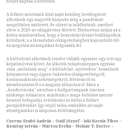
helyet kaptak a kötetben.
A felkért művészek által saját kezűleg beválogatott
alkotások egy nagyobb hányada még a pandémiát
megelőzően született, de olyant is találhatunk, amelyet
eleve a 2020-as világjárvány ihletett. Elsősorban mégis az a
közös mindezekben, hogy a bemutatni kívánt létállapothoz
kötődnek, s a társadalmi elszigeteltséghez kapcsolódó túl-
és megélési stratégiákat dolgozzák fel.
A különböző alkotások rendre váltják egymást, egy írót egy
képzőművész követ. Az alkotók tulajdonképpen egymás
után „szólalnak meg”, s különböző „nyelveken” beszélnek
kényszeres vagy éppen önkéntes elszigeteltségről,
kommunikációs nehézségekről, félelemről és
szembenézésről s a magány állapotairól. Ezen a
„konferencián” azonban a hallgatóságnak nincsen
szüksége tolmácsra, mindenki a maga belátása szerint
hivatott befogadni, értelmezni és átélni a feltárt
perspektívákat. Így végül talán eszünkbe jut saját
stratégiáinkat is alaposan felülvizsgálni.
Cserna-Szabó András – Gaál József – iski Kocsis Tibor –
Kemény István – Márton Evelin – Molnár T. Eszter –