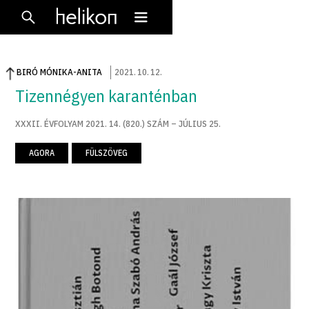
BIRÓ MÓNIKA-ANITA
2021
.
10
.
12
.
Tizennégyen karanténban
XXXII. ÉVFOLYAM 2021. 14. (820.) SZÁM – JÚLIUS 25.
AGORA
FÜLSZÖVEG