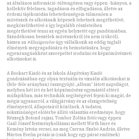
az általános információ-túltengésen vagy éppen -hiányon, a
kollektív félelmen, tagadáson és elfogadáson, illetve az
érdemi tájékozódás lehetetlenségein túlmenően a
művészek és alkotásaik képesek lehetnek megélhetővé,
megközelíthetővé s így legalább részleteiben
megérthetővé tenni az egyén helyzetét egy pandémiában.
Szándékosan beszélek művészekről (és nem írókról),
hiszen az
#Elszigetelve
úgy vállalkozik az eddig taglalt
élmények megragadására és bemutatására, hogy
egyenrangúakként szerepeltet irodalmi és képzőművészeti
alkotásokat is.
A Bookart Kiadó és az Iskola Alapítvány Kiadó
gondozásában egy olyan textuális és vizuális alkotásokat is
(fele-fele arányban) összegyűjtő „album” látott napvilágot,
melyben hét író és hét képzőművész egymástól eltérő
műfajokban, más technikák segítségével fejezi ki magát, de
mégis ugyanarról, a világjárvány és az elszigeteltség
élményeiről, állapotairól közölnek. A tudatos,
sokszínűséget előtérbe állító választás eredménye, hogy
Részegh Botond rajzai, Tombor Zoltán fotói vagy éppen
Gaál József festménykollázsai mellett Wirth Imre és
Kemény István versei, na meg Cserna-Szabó András, illetve
Márton Evelin prózái is (csak hogy egy párat említsek)