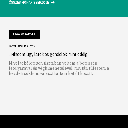
ÖSSZES HÓNAP SZERZŐJE
LEGOLVASOTTABB
SZÖLLŐSI MÁTYÁS
„Mindent úgy látok és gondolok, mint eddig”
Mivel tökéletesen tisztában voltam a betegség
lefolyásával és végkimenetelével, miután túlestem a
kezdeti sokkon, választhattam két út között.
1
2
3
4
5
6