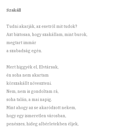
Szakáll
Tudni akarják, az esetről mit tudok?
Azt biztosan, hogy szakállam, mint burok,
megtart immár
a szabadság egén.
Mert higgyék el, Elvtársak,
én soha nem akartam
körszakállt növeszteni.
Nem, nem is gondoltam rá,
soha talán, a mai napig.
Mint ahogy az se akaródzott nekem,
hogy egy ismeretlen városban,
penészes, hideg albérletekben éljek,