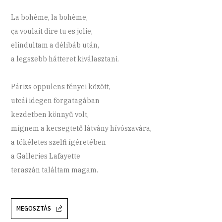
La bohème, la bohème,
ça voulait dire tu es jolie,
elindultam a délibáb után,
a legszebb hátteret kiválasztani.
Párizs oppulens fényei között,
utcái idegen forgatagában
kezdetben könnyű volt,
mígnem a kecsegtető látvány hívószavára,
a tökéletes szelfi ígéretében
a Galleries Lafayette
teraszán találtam magam.
MEGOSZTÁS