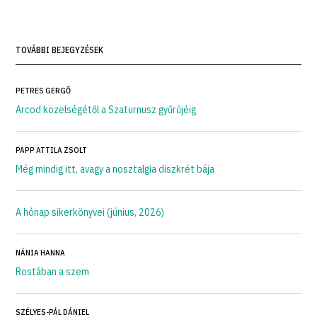
TOVÁBBI BEJEGYZÉSEK
PETRES GERGŐ
Arcod közelségétől a Szaturnusz gyűrűjéig
PAPP ATTILA ZSOLT
Még mindig itt, avagy a nosztalgia diszkrét bája
A hónap sikerkönyvei (június, 2026)
NÁNIA HANNA
Rostában a szem
SZÉLYES-PÁL DÁNIEL