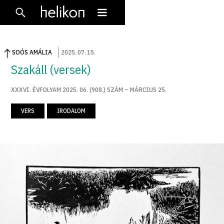
SOÓS AMÁLIA
2025
.
07
.
15
.
Szakáll (versek)
XXXVI. ÉVFOLYAM 2025. 06. (908.) SZÁM – MÁRCIUS 25.
VERS
IRODALOM