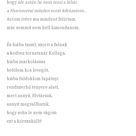
hogy
ide aztán be nem teszi a lábát,
a főcenzorral minden sorát kihúzatom…
Arcom ívére ma mindent felírtam,
már semmit nem kell kimondanom.
És hiába taszít, szorít a falnak
a kedves tornatanár Kolléga,
hiába markolássza
belőlem ki a levegőt,
hiába fuldoklom lapátnyi
rendszerhű tenyere alatt,
mert annyit, Elvtársak,
annyit megvallhatok,
hogy soha le nem vágom
ezt a körszakállt!