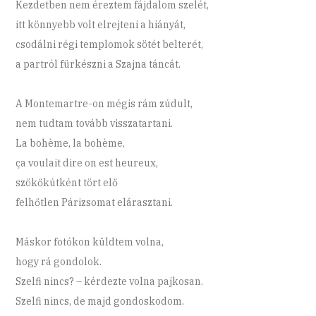
Kezdetben nem éreztem fájdalom szelét,
itt könnyebb volt elrejteni a hiányát,
csodálni régi templomok sötét belterét,
a partról fürkészni a Szajna táncát.
A Montemartre-on mégis rám zúdult,
nem tudtam tovább visszatartani.
La bohème, la bohème,
ça voulait dire on est heureux,
szökőkútként tört elő
felhőtlen Párizsomat elárasztani.
Máskor fotókon küldtem volna,
hogy rá gondolok.
Szelfi nincs? – kérdezte volna pajkosan.
Szelfi nincs, de majd gondoskodom.