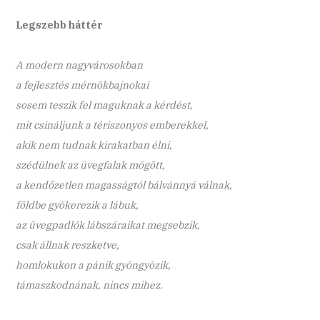
Legszebb háttér
A modern nagyvárosokban
a fejlesztés mérnökbajnokai
sosem teszik fel maguknak a kérdést,
mit csináljunk a tériszonyos emberekkel,
akik nem tudnak kirakatban élni,
szédülnek az üvegfalak mögött,
a kendőzetlen magasságtól bálvánnyá válnak,
földbe gyökerezik a lábuk,
az üvegpadlók lábszáraikat megsebzik,
csak állnak reszketve,
homlokukon a pánik gyöngyözik,
támaszkodnának, nincs mihez.