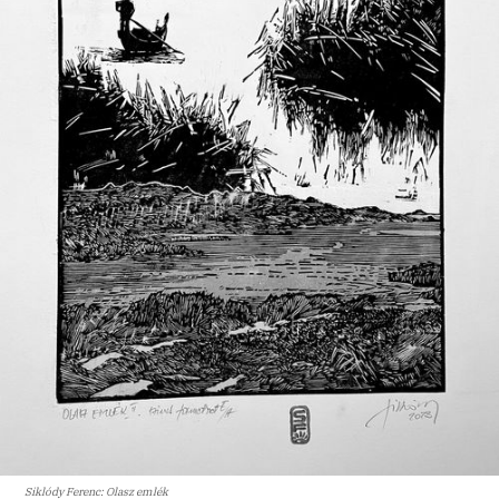
Siklódy Ferenc: Olasz emlék