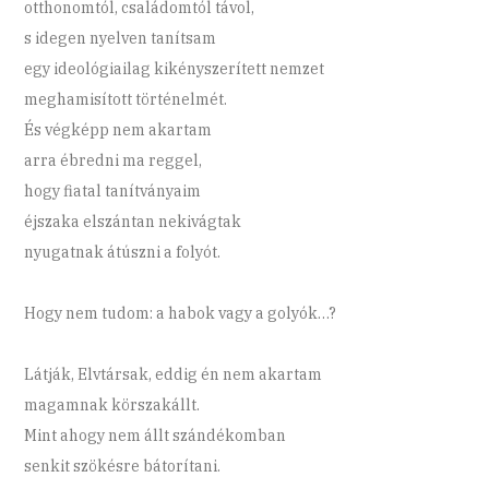
otthonomtól, családomtól távol,
s idegen nyelven tanítsam
egy ideológiailag kikényszerített nemzet
meghamisított történelmét.
És végképp nem akartam
arra ébredni ma reggel,
hogy fiatal tanítványaim
éjszaka elszántan nekivágtak
nyugatnak átúszni a folyót.
Hogy nem tudom: a habok vagy a golyók…?
Látják, Elvtársak, eddig én nem akartam
magamnak körszakállt.
Mint ahogy nem állt szándékomban
senkit szökésre bátorítani.