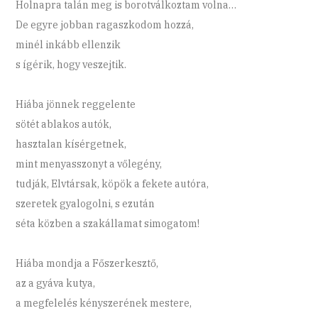
Holnapra talán meg is borotválkoztam volna…
De egyre jobban ragaszkodom hozzá,
minél inkább ellenzik
s ígérik, hogy veszejtik.
Hiába jönnek reggelente
sötét ablakos autók,
hasztalan kísérgetnek,
mint menyasszonyt a vőlegény,
tudják, Elvtársak, köpök a fekete autóra,
szeretek gyalogolni, s ezután
séta közben a szakállamat simogatom!
Hiába mondja a Főszerkesztő,
az a gyáva kutya,
a megfelelés kényszerének mestere,