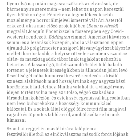
Ilyen első nap után magasra szöknek az elvárások, de –
bármennyire szeretném – nem lehet tíz napon keresztül
ilyen hőfokon égni. Pénteken a leg­emlékezetesebb
moziélmény a horrorfilmjeivel ismertté vált Ari Astertől
érkezett, aki a már előző projektjében (
Beau is Afraid
)
megtalált Joa­quín Phoenixszel a főszerepben egy Covid-
westernt rendezett,
Eddington
címmel. Amerikai kisváros a
semmi és a lezárások közepén, ahol a választáson éppen
újrainduló polgármester a szigorú járvány­ügyi szabályozás
mellett kardoskodik, a helyi seriff vele szemben viszont az
oltás- és maszktagadók táborának tagjaként nehezíti a
betartást. A lassan égő, önfelszámoló őrület felé haladó
történet, a jelenetek ürességükben is állandóan jelen lévő
feszültségét néha humorral keverő rendezés, a kiváló
színészi alakítások mind hozzájárulnak egy nagyszabású
kortörténeti látlelethez. Mintha valahol itt, a világjárvány
idején történt volna meg az utolsó, végső szakadás a
társadalmi kohézión, és estek szét egymással kapcsolatban
nem lévő buborékokra a közösségi kommunikáció
hálózatai. Ez a sokak által eléggé félreértett film magával
ragadó és tűpontos tabló arról, amiből azóta se bírunk
kimászni.
Szombat reggel én másfél órára kiléptem a
fesztiválőrületből az elnökválasztás második fordulójának