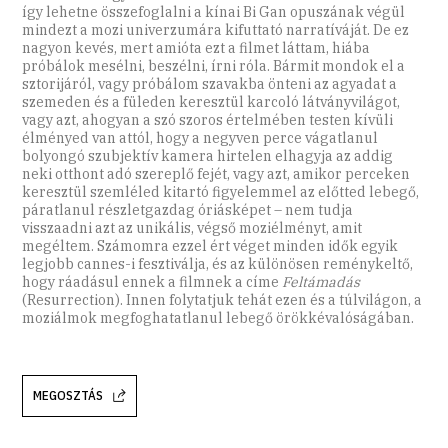
így lehetne összefoglalni a kínai Bi Gan opuszának végül
mindezt a mozi univerzumára kifuttató narratíváját. De ez
nagyon kevés, mert amióta ezt a filmet láttam, hiába
próbálok mesélni, beszélni, írni róla. Bármit mondok el a
sztorijáról, vagy próbálom szavakba önteni az agyadat a
szemeden és a füleden keresztül karcoló látványvilágot,
vagy azt, ahogyan a szó szoros értelmében testen kívüli
élményed van attól, hogy a negyven perce vágatlanul
bolyongó szubjektív kamera hirtelen elhagyja az addig
neki otthont adó szereplő fejét, vagy azt, amikor perceken
keresztül szemléled kitartó figyelemmel az előtted lebegő,
páratlanul részletgazdag óriásképet – nem tudja
visszaadni azt az unikális, végső moziélményt, amit
megéltem. Számomra ezzel ért véget minden idők egyik
legjobb cannes-i fesztiválja, és az különösen reménykeltő,
hogy ráadásul ennek a filmnek a címe
Feltámadás
(Resurrection). Innen folytatjuk tehát ezen és a túlvilágon, a
moziálmok megfoghatatlanul lebegő örökkévalóságában.
MEGOSZTÁS