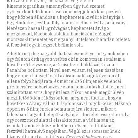
is érzékelhető volt), de közben végtelenül
kinematografikus, amennyiben úgy tud szemet
gyönyörködtető lenni a vásznon megjelenő kompozíció,
hogy közben állandóan a képkereten kívülire irányítja a
figyelmünket, ezáltal folyamatosan dinamizálva a látványt.
Merészen használ ugróvágást, képkeretet átvágó
mozgásokat, Macbook ablakanimációként előugró
montázs-átmenetet és megannyi itt felsorolhatatlan ötletet.
A fesztivál egyik legszebb filmje volt.
A hétfői nap legnagyobb hatású eseménye, hogy miközben
egy félúton otthagyott vetítés okán komótosan sétáltam a
következő helyszínre, a Croisette-n bóklászó Dzsafar
Panahiba botlottam. Mivel nem voltam teljesen tisztában,
hogy éppen hányadán áll az iráni hatóságok éveken át
ellene folyó hadjárata, és mert előző filmjének velencei
premierjére bebörtönzése okán nem is utazhatott el, nem
számítottam arra, hogy itt lesz. Mikor ennek megörülvén
megilletődötten ráköszöntem, még nem tudtam, hogy a
következő Arany Pálma tulajdonosával fogok kezet. Másnap
éppen az ő filmjének a bemutatójára siettem, mikor a
lakásban hagyott belépőkártyámért hirtelen visszafordulva
egy rossz mozdulattal elszakítottam a vádlimban az
izmokat, aminek köszönhetően erősen sántítottam a
fesztivál hátralévő napjaiban. Végül ez is sorsszerűnek
bizonyult, mert a sántítás az
Egyszerű baleset
nek is