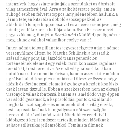
intenzívek, hogy szinte átitatják a szemünket az ábrázolt
világ atmoszférájával. Arra a zajköltészetre pedig, amit a
zuhogó esőben felvett stoppos lány jelenetében hallunk, a
jármű tetején kitartóan doboló esőcseppekkel, az
ablaktörlő tompa koppanásaival és a nézés csendjével, még
mindig emlékeznek a hallójárataim. Sven Bresser nevét
jegyezzük meg, filmjét, a
Reedland
et (Nádföld) pedig nézze
meg, akinek valahol valamikor esélye van rá.
Innen némi utolsó pillanatos jegycserélgetés után a német
versenyfilmre ültem be. Mascha Schilinski a huszadik
század négy pontján játszódó transzgenerációs
történetének elemeit egy vidéki farm köti össze, izgalmas
tér-idő átjárást teremtve. Az első világháború korában
induló narratíva nem lineárisan, hanem asszociatív módon
ugrálva halad, komplex montázzsal illesztve össze a négy
idősík és történetszál elemeit úgy, hogy a kezdeti konfúzió
csak lassan tisztul le. Ebben a szerkezetben nem az oksági
viszonyok válnak fontossá, hanem az ismétlődő vagy éppen
variálódó gesztusok, a kapcsolódási pontok, az állandó
meghatározottságok – és mindenekfölött a világ érzéki,
testi tapasztalásának hangsúlyosan női szemszögön
keresztül ábrázolt módozatai. Mindehhez rendkívül
kidolgozott képi rendszer tartozik, minden idősíknak
sajátos stilisztikai jellemzőkkel. Feminista filmnek