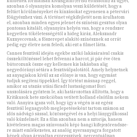
küldenek formálisan kivizsgálni (értsd eltussolni) az ügyet,
azonban ő olyannyira komolyan veszi küldetését, hogy a
feltárt körülményeket és kínzásokat egyenesen a pétervári
főügyészhez viszi. A történet végkifejletét nem árulhatom
el, azonban minden egyes jelenet és színészi gesztus olyan
pontosan kitalált, olyannyira helyén van, hogy a rendszer
kegyetlen tökéletességétől a hideg kiráz, Alekszandr
Kuznyecovnak, a főszerepet alakító színésznek az orrát
pedig egy életre nem feledi, aki ezt a filmet látta.
Cannes fesztivál idején egekbe szökő lakásáraival csakis
összeköltözéssel lehet felvenni a harcot, jó pár éve öten
bútorozunk össze egy kellemes kis lakásban alig
negyedórányi sétára a fesztiválpalotától. Amely helyzetnek
az anyagiakon kívül az az előnye is van, hogy egymást
tudjuk segíteni tippekkel. Így történt másnap reggel,
amikor az utazás utáni fáradt lustaságomat Bori
unszolására győztem le, aki határozottan állította, hogy a
Kritikusok hete szekcióban vetített holland elsőfilm nekem
való. Annyira igaza volt, hogy így a végén is az egész
fesztivál legnagyobb meglepetéseként tartom számon az
idős nádvágó sással, közösségével és a helyi lánygyilkossal
való küzdelmét. Ez a film azonban nem a sztorija, hanem
kivételesen magas színvonalú képi-hangi kifejező­rend­sze­
re miatt emlékezetes, az analóg nyersanyagra forgatott
képek olyan árnyaltan expresszívek, perceptuálisan