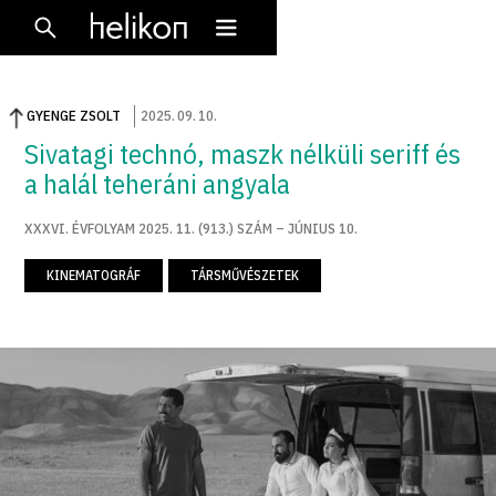
GYENGE ZSOLT
2025
.
09
.
10
.
Sivatagi technó, maszk nélküli seriff és
a halál teheráni angyala
XXXVI. ÉVFOLYAM 2025. 11. (913.) SZÁM – JÚNIUS 10.
KINEMATOGRÁF
TÁRSMŰVÉSZETEK