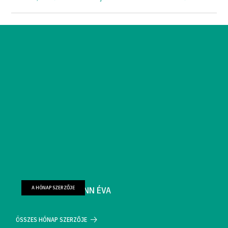
A HÓNAP SZERZŐJE
FARKAS WELLMANN ÉVA
ÖSSZES HÓNAP SZERZŐJE