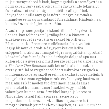
teljesítménye abból fakadt, hogy tagadták a személyes és a
normákban vagy szabályokban megnyilvánuló tekintélyt,
és az abszolút szabadságnak ebből az állapotából,
lényegében nulla anyagi háttérrel megvalósították a
filmművészet máig maradandó forradalmát. Mindenkinek
kötelező szabadságlecke ez a film.
A vasárnap csúcspontja az izlandi film néhány éve itt,
Cannes-ban felfedezett új csillagának, a kifinomult
érzékenységgel és vizuális érzékkel bíró Hlynur
Pálmasonnak a Premiere mellékszekcióban vetített
legújabb munkája volt. Négygyerekes családba
csöppenünk, ahol az önmagát végre megvalósítani próbáló
képzőművész feleség és a halászhajón dolgozó apa már
külön él, de a gyerekek miatt persze rendre találkoznak, és
a
The Love That Remains
szűk két órája alatt ennek az
ezernyi szállal összegubancolódott mikroközösségnek a
mindennapokba ágyazott érzelmi alakulását követhetjük. A
hangvételt viszont egyfajta északi érzékenység határozza
meg, ami szikár módon tud érzelmes lenni, és ami a
jeleneteket ironikus humorérzékkel vagy inkább
valamilyen humor-nem-érzékkel hangolja karcosra.
Mindehhez társul Pálmason szenzációs képi
megoldásainak sorozata, vizualitása egyszerre hat
fotografikusnak (ez már előző filmjében, az
Isten földjé
ben