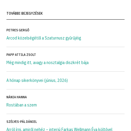
TOVÁBBI BEJEGYZÉSEK
PETRES GERGŐ
Arcod közelségétől a Szaturnusz gyűrűjéig
PAPP ATTILA ZSOLT
Még mindig itt, avagy a nosztalgia diszkrét bája
A hónap sikerkönyvei (június, 2026)
NÁNIA HANNA
Rostában a szem
SZÉLYES-PÁL DÁNIEL
Arról írni, amiről nehéz – interjú Farkas Wellmann Éva költővel