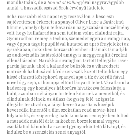
mondhatnánk, de a
Sound of Falling
jóval nagyravágyóbb
annál: a huszadik század örök érvényű látlelete.
Soha rosszabb első napot egy fesztiválon: a késő esti
sajtóvetítésen érkezett a spanyol Oliver Laxe a
Sirât
című
filmmel, amely olyan felkavaróan nagyszabású moziélmény
volt, hogy hullafáradtan sem tudtam volna elaludni rajta.
Gyomrodban remeg a technó, szemedet égeti a sivatagi nap,
vagy éppen tágult pupillával kutatod az apró fényjeleket az
éjszakában, miközben borzasztó emberi drámák támadják
az audiovizuális hatásoktól amúgy is meggyengült érzelmi
ellenállásodat. Marokkói sivatagban tartott féllegális rave-
partin járunk, ahol a kalandor bulizók és a viharedzett
matrózok habitusával bíró szervezők között felbukkan egy
kissé elhízott középkorú spanyol apa a tíz év körüli fiával,
mivel úgy sejti, öt hónapja eltűnt lánya itt lehet. Váratlanul a
hadsereg egy homályos háborúra hivatkozva feloszlatja a
bulit, azonban néhányan hirtelen kitörnek a menetből, és
elindulnak délnek, az Atlasz-hegység felé, az igazán
illegális fesztiválra; a lányt kereső apa-fia is közéjük
keveredik. Innentől a film szokatlan road movie-ként
folytatódik, és zsigerekig ható konstans remegésben töltöd
a maradék másfél órát, miközben borzalommal vegyes
csodálattal bámulod a szemet gyönyörködtető látványt, és
indulsz be a szenzációs zenei anyagtól.