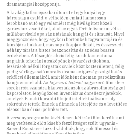
dramaturgiai középpontja.
A kivilágítatlan éjszakai úton üt el egy kutyát egy
háromtagú család, a vélhetően emiatt hamarosan
lerobbanó autó egy valamiért még kivilágított közeli
garázshoz vezeti őket, ahol az egyik férfi felismerni véli a
műlábat viselő apa sántításának hangját és ritmusát. Mivel
meggyőződése, hogy egykori börtönbeli fogvatartójára és
kínzójára bukkant, másnap elkapja a fickót, és összeszedi
néhány társát a biztos beazonosítás és az édes bosszú
érdekében. A túszejtős akció félig kordokumentuma
napjaink teheráni utcaképének (javarészt titokban,
lezárások nélkül forgattak civilek közt közterületen), félig
pedig vérfagyasztó morális dráma az igazságszolgáltatás
erkölcsi dilemmáiról, amit időnként finoman parodisztikus
hangnemmel old. Az
Egyszerű baleset
nagyszerű film, de e
sorok írója számára hiányoztak azok az ábrázolhatósággal
kapcsolatos, lenyűgözően invenciózus önreflexív játékok,
amelyek Panahi korábbi filmjeit intellektuálisan is oly
sokrétűvé tették. Ennek a filmnek a létrejötte és a levetítése
elsősorban óriási politikai tett.
A versenyprogramba kivételesen két iráni film került, ami
még vetítéseik előtt kisebb feszültséget szült, ugyanis ­
Saeeed Roustaee-t azzal vádolták, hogy sok filmessel és
Panahival ellentétben elfogadhatatlan