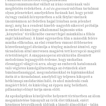
kompromisszumokat vállalt az iráni cenzúrának való
megfelelés érdekében.
A nő és gyermek
valóban tartalmaz
olyan jeleneteket, amelyekben furának hat, hogy privát
és/vagy családi környezetben a nők fátylat viselnek
(mozivásznon nő fedetlen hajjal Iránban nem jelenhet
meg), még ha a rendező kisebb-nagyobb sikerrel próbálja
is ezeket álcázni (egy alkalommal hajmosás után
„kénytelen” törülközőbe csavart fejjel mászkálni a főhős
saját lakásában). A kissé egyenetlen film a második felére
mintha elfáradna, az első részében viszont döbbenetes
közvetlenséggel ábrázolja a tényleg mindent átszövő, egy
társadalom által szervesen magáévá tett korrupció magától
értetődőségét. A szappanoperai struktúrába illesztett
melo­dráma legnagyobb érdeme, hogy szokatlan
élességgel világít rá arra, ahogy az emberek hatalomnak
való végletes kiszolgáltatottsága az évtizedek alatt
bizalmatlansággal, megcsalatásokkal és kijátszásokkal
itatta át a társadalmat, amelyből így teljesen kikopott a
hétköznapi szolidaritási háló, és ahol mindenki csak
magáért felel, és kizárólag az éppen még belátható,
pillanatnyi előnyt tartja szem előtt.
Az apokaliptikus közeljövőbe helyezett történetben az álom
megszüntetése bizonyult az örök élet titkának, ezért
hivatásos bérgyilkosok üldözik a lázadó álmodókat – talán