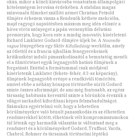
okán, mikor a közeli kisvárosba vonatoztam állampolgári
kötelességem lerovása érdekében. A stabilan magas
színvonalú filmeket szállító német Christian Petzold
filmjére érkezem vissza a Rendezők kéthete szekcióba,
majd ragyogó napsütésben mászom meg idén először a
híres vörös szőnyeget a japán versenyfilm délutáni
premierjén, hogy kora este a mindig innovatív, kísérletező
Richard Linklater Godard-filmjére üljek be. A
Nouvelle
vague
lényegében egy fiktív
Kifulladásig-
werkfilm, amely
az ötlettől és a francia újhullám fenegyerekeinek
kritikusként induló pimaszkodásaitól a bemutatóig meséli
el a filmtörténet egyik legnagyobb hatású filmjének a
forgatását. Ezúttal a formátummal csak módjával
kísérletezik Linklater (fekete-fehér, 4:3-as képarány),
filmjének legnagyobb erénye a rendkívüli tömörítés,
amivel ebbe a néhány hónapos történetbe sűríti Godard
szinte összes aforizmáját, de ami még fontosabb, az egész
társaság habitusán keresztül szinte a bőrünkön érezzük a
világot sarkaiból kifordítani képes felszabadultságot.
Számukra egyértelmű volt, hogy a lehetetlen
körülményekre való bénult panaszkodás és az élhetetlen
rendszerekkel kötött, élhetőnek vélt kompromisszumokon
túl létezik egy harmadik választás is: változtasd meg a
rendszert és a körülményeket! Godard, Truffaut, Varda,
Chabrol, Rohmer és társainak történelmi léptékű