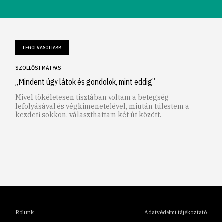
LEGOLVASOTTABB
SZÖLLŐSI MÁTYÁS
„Mindent úgy látok és gondolok, mint eddig”
Mivel tökéletesen tisztában voltam a betegség
lefolyásával és végkimenetelével, miután túlestem a
kezdeti sokkon, választhattam két út között.
1
2
3
4
5
6
Rólunk
Adatvédelmi tájékoztató