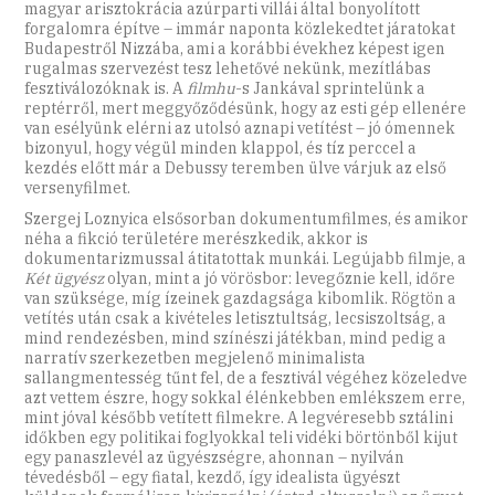
magyar arisztokrácia azúrparti villái által bonyolított
forgalomra építve – immár naponta közlekedtet járatokat
Budapestről Nizzába, ami a korábbi évekhez képest igen
rugalmas szervezést tesz lehetővé nekünk, mezítlábas
fesztiválozóknak is. A
filmhu
-s Jankával sprintelünk a
reptérről, mert meggyőződésünk, hogy az esti gép ellenére
van esélyünk elérni az utolsó aznapi vetítést – jó ómennek
bizonyul, hogy végül minden klappol, és tíz perccel a
kezdés előtt már a Debussy teremben ülve várjuk az első
versenyfilmet.
Szergej Loznyica elsősorban dokumentumfilmes, és amikor
néha a fikció területére merészkedik, akkor is
dokumentarizmussal átitatottak munkái. Legújabb filmje, a
Két ügyész
olyan, mint a jó vörösbor: levegőznie kell, időre
van szüksége, míg ízeinek gazdagsága kibomlik. Rögtön a
vetítés után csak a kivételes letisztultság, lecsiszoltság, a
mind rendezésben, mind színészi játékban, mind pedig a
narratív szerkezetben megjelenő minimalista
sallangmentesség tűnt fel, de a fesztivál végéhez közeledve
azt vettem észre, hogy sokkal élénkebben emlékszem erre,
mint jóval később vetített filmekre. A legvéresebb sztálini
időkben egy politikai foglyokkal teli vidéki börtönből kijut
egy panaszlevél az ügyészségre, ahonnan – nyilván
tévedésből – egy fiatal, kezdő, így idealista ügyészt