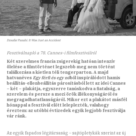
Dzsafar Panahi: It Was Just an Accident
Fesztiválnapló a 78. Cannes-i filmfesztiválról
Két szerelmes francia zsigerekig hatóan intenzív
ölelése a filmtörténet legszebb meg nem történt
találkozása a kietlen téli tengerparton. A majd
hatvanéves
Egy férfi és egy nő
ből inspirálódott hamis
beállítás-ellenbeállítás párosításból lett az idei Cannes
– két – plakátja, egyszerre tanúskodva a fiatalság, a
szerelem és persze a mozi örök illékonyságáról és
megragadhatatlanságáról. Mikor ezt a plakátot másfél
hónappal a fesztivál előtt leleplezték, valahogy
éreztem: az utóbbi évtizedek egyik legjobb fesztiválja
vár ránk.
Az egyik fapados légitársaság – sajtó­plety­kák szerint az új