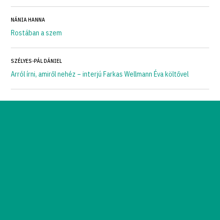
NÁNIA HANNA
Rostában a szem
SZÉLYES-PÁL DÁNIEL
Arról írni, amiről nehéz – interjú Farkas Wellmann Éva költővel