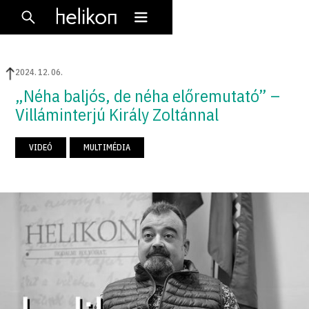
2024
.
12
.
06
.
„Néha baljós, de néha előremutató” –
Villáminterjú Király Zoltánnal
VIDEÓ
MULTIMÉDIA