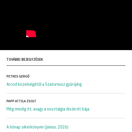
TOVÁBBI BEJEGYZÉSEK
PETRES GERGŐ
Arcod közelségétől a Szaturnusz gyűrűjéig
PAPP ATTILA ZSOLT
Még mindig itt, avagy a nosztalgia diszkrét bája
A hónap sikerkönyvei (június, 2026)