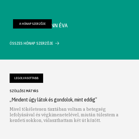
A HÓNAP SZERZŐJE
FARKAS WELLMANN ÉVA
ÖSSZES HÓNAP SZERZŐJE
LEGOLVASOTTABB
SZÖLLŐSI MÁTYÁS
„Mindent úgy látok és gondolok, mint eddig”
Mivel tökéletesen tisztában voltam a betegség
lefolyásával és végkimenetelével, miután túlestem a
kezdeti sokkon, választhattam két út között.