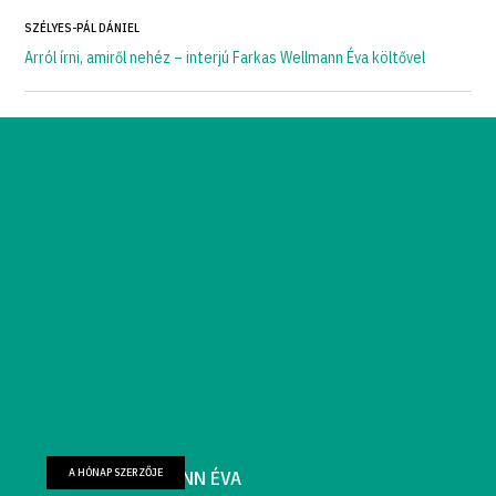
SZÉLYES-PÁL DÁNIEL
Arról írni, amiről nehéz – interjú Farkas Wellmann Éva költővel
A HÓNAP SZERZŐJE
FARKAS WELLMANN ÉVA