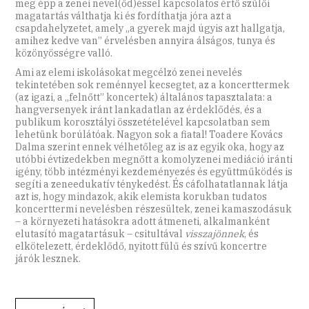
meg épp a zenei nevel(őd)éssel kapcsolatos értő szülői
magatartás válthatja ki és fordíthatja jóra azt a
csapdahelyzetet, amely „a gyerek majd úgyis azt hallgatja,
amihez kedve van” érvelésben annyira álságos, tunya és
közönyösségre valló.
Ami az elemi iskolásokat megcélzó zenei nevelés
tekintetében sok reménnyel kecsegtet, az a koncerttermek
(az igazi, a „felnőtt” koncertek) általános tapasztalata: a
hangversenyek iránt lankadatlan az érdeklődés, és a
publikum korosztályi összetételével kapcsolatban sem
lehetünk borúlátóak. Nagyon sok a fiatal! Toadere Kovács
Dalma szerint ennek vélhetőleg az is az egyik oka, hogy az
utóbbi évtizedekben megnőtt a komolyzenei mediáció iránti
igény, több intézményi kezdeményezés és együttműködés is
segíti a zeneedukatív ténykedést. És cáfolhatatlannak látja
azt is, hogy mindazok, akik elemista korukban tudatos
koncerttermi nevelésben részesültek, zenei kamaszodásuk
– a környezeti hatásokra adott átmeneti, alkalmanként
elutasító magatartásuk – csitultával
visszajönnek
, és
elkötelezett, érdeklődő, nyitott fülű és szívű koncertre
járók lesznek.