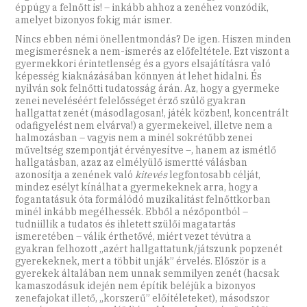
éppúgy a felnőtt is! – inkább ahhoz a zenéhez vonzódik,
amelyet bizonyos fokig már ismer.
Nincs ebben némi önellentmondás? De igen. Hiszen minden
megismerésnek a nem-ismerés az előfeltétele. Ezt viszont a
gyermekkori érintetlenség és a gyors elsajátításra való
képesség kiaknázásában könnyen át lehet hidalni. És
nyilván sok felnőtti tudatosság árán. Az, hogy a gyermeke
zenei neveléséért felelősséget érző szülő gyakran
hallgattat zenét (másodlagosan!, játék közben!, koncentrált
odafigyelést nem elvárva!) a gyermekeivel, illetve nem a
halmozásban – vagyis nem a minél sokrétűbb zenei
műveltség szempontját érvényesítve –, hanem az ismétlő
hallgatásban, azaz az elmélyülő ismertté válásban
azonosítja a zenének való
kitevés
legfontosabb célját,
mindez esélyt kínálhat a gyermekeknek arra, hogy a
fogantatásuk óta formálódó muzikalitást felnőttkorban
minél inkább megélhessék. Ebből a nézőpontból –
tudniillik a tudatos és ihletett szülői magatartás
ismeretében – válik érthetővé, miért vezet tévútra a
gyakran felhozott „azért hallgattatunk/játszunk popzenét
gyerekeknek, mert a többit unják” érvelés. Először is a
gyerekek általában nem unnak semmilyen zenét (hacsak
kamaszodásuk idején nem építik beléjük a bizonyos
zenefajokat illető, „korszerű” előítéleteket), másodszor