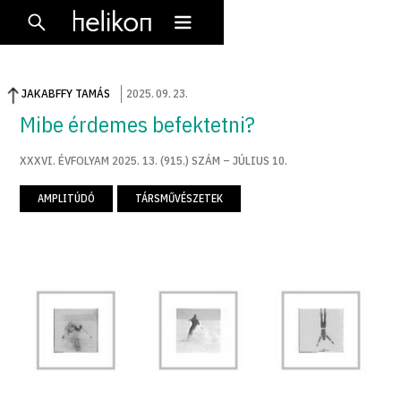
JAKABFFY TAMÁS
2025
.
09
.
23
.
Mibe érdemes befektetni?
XXXVI. ÉVFOLYAM 2025. 13. (915.) SZÁM – JÚLIUS 10.
AMPLITÚDÓ
TÁRSMŰVÉSZETEK