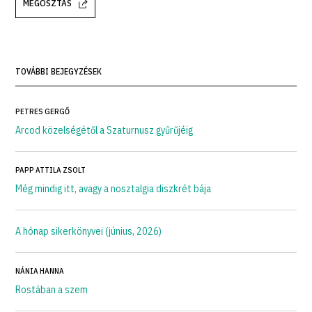
MEGOSZTÁS
TOVÁBBI BEJEGYZÉSEK
PETRES GERGŐ
Arcod közelségétől a Szaturnusz gyűrűjéig
PAPP ATTILA ZSOLT
Még mindig itt, avagy a nosztalgia diszkrét bája
A hónap sikerkönyvei (június, 2026)
NÁNIA HANNA
Rostában a szem