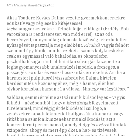
Mira Marincaș: Blue fall triptichon
Aki a Toadere Kovács Dalma vezette gyermekkoncertekre –
edukatív vagy régiesebb kifejezéssel
lecke
hangversenyekre – felnőtt fejjel ellátogat (Erdély több
városában is rendszeresen van mód erre!), az az oda
bevezényelt, túlnyomólag elemista közönség fékezhetetlen
nyüzsgését tapasztalja meg elsőként.
Kívülről
, vagyis felnőtt
szemmel úgy tűnik, mintha ezeket a színes kölyköcskéket
csak az egymással való bakalódás, az okostelefon
piszkálhatósága iránti olthatatlan sóvárgás közepette a
leghagyományosabb unaloműzési módok, a fecsegés, a
pisszegés, az oda- és visszabosszantás érdekelné. Ám ha a
karmesteri pulpitusról visszafordulva Dalma hirtelen
kérdést intéz a közönségéhez, mégis hamar, élénken,
olykor kórusban harsan rá a válasz. „Mintegy varázsütésre.”
Valóban, semmi értelme azt várnunk külsődleges – vagyis
felnőtt – nézőpontból, hogy a
kicsi drágák
fegyelmezett
türelemmel, mindvégig érdeklődéstől csillogó, a
zenészekre tapadt tekintettel hallgassák a kamara- vagy
ritkábban szimfonikus zenekar munkálkodását, azt a
koncerttermi performanszt, amelyet
úgy
és
azért
állítottak
színpadra, ahogy és mert épp őket, a hat- és tízévesek
közötti korcsoportot szervezték közönséggé. Amint Dalma