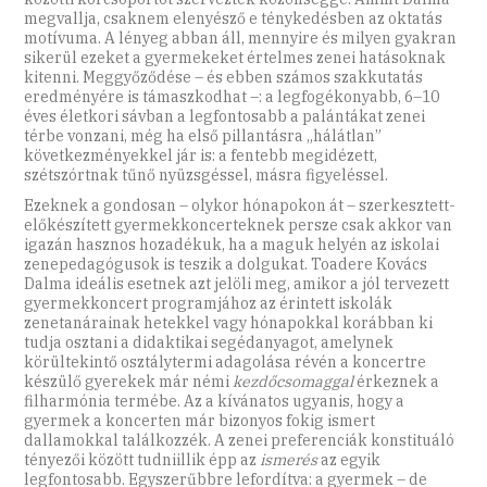
megvallja, csaknem elenyésző e ténykedésben az oktatás
motívuma. A lényeg abban áll, mennyire és milyen gyakran
sikerül ezeket a gyermekeket értelmes zenei hatásoknak
kitenni. Meggyőződése – és ebben számos szakkutatás
eredményére is támaszkodhat –: a legfogékonyabb, 6–10
éves életkori sávban a legfontosabb a palántákat zenei
térbe vonzani, még ha első pillantásra „hálátlan”
következményekkel jár is: a fentebb megidézett,
szétszórtnak tűnő nyüzsgéssel, másra figyeléssel.
Ezeknek a gondosan – olykor hónapokon át – szerkesztett-
előkészített gyermekkoncerteknek persze csak akkor van
igazán hasznos hozadékuk, ha a maguk helyén az iskolai
zenepedagógusok is teszik a dolgukat. Toadere Kovács
Dalma ideális esetnek azt jelöli meg, amikor a jól tervezett
gyermekkoncert programjához az érintett iskolák
zenetanárainak hetekkel vagy hónapokkal korábban ki
tudja osztani a didaktikai segédanyagot, amelynek
körültekintő osztálytermi adagolása révén a koncertre
készülő gyerekek már némi
kezdőcsomaggal
érkeznek a
filharmónia termébe. Az a kívánatos ugyanis, hogy a
gyermek a koncerten már bizonyos fokig ismert
dallamokkal találkozzék. A zenei preferenciák konstituáló
tényezői között tudniillik épp az
ismerés
az egyik
legfontosabb. Egyszerűbbre lefordítva: a gyermek – de