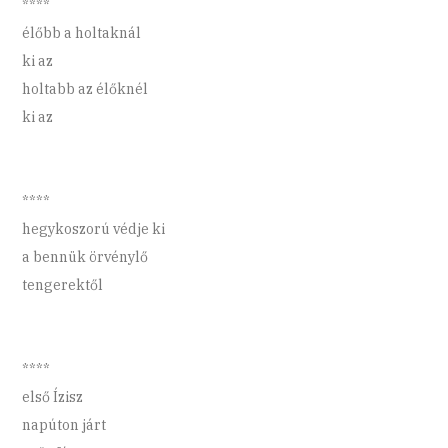
****
élőbb a holtaknál
ki az
holtabb az élőknél
ki az
****
hegykoszorú védje ki
a bennük örvénylő
tengerektől
****
első Ízisz
napúton járt