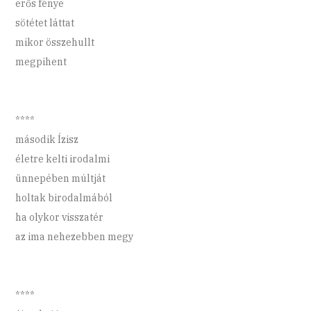
erős fénye
sötétet láttat
mikor összehullt
megpihent
****
második Ízisz
életre kelti irodalmi
ünnepében múltját
holtak birodalmából
ha olykor visszatér
az ima nehezebben megy
****