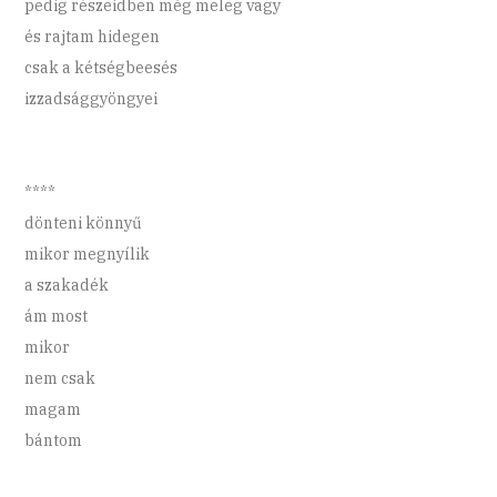
pedig részeidben még meleg vagy
és rajtam hidegen
csak a kétségbeesés
izzadsággyöngyei
****
dönteni könnyű
mikor megnyílik
a szakadék
ám most
mikor
nem csak
magam
bántom