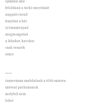
éjszakai ima
feloldaná a tarkó szorítását
nappali csend
kinyitná a hát
örömszárnyait
megmozgatná
a lábakat, karokat
csak vennék
észre
****
összevissza szabdalnak a több szinten
széteső párhuzamok
melyből nem
lehet