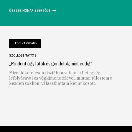
ÖSSZES HÓNAP SZERZŐJE
LEGOLVASOTTABB
SZÖLLŐSI MÁTYÁS
„Mindent úgy látok és gondolok, mint eddig”
Mivel tökéletesen tisztában voltam a betegség
lefolyásával és végkimenetelével, miután túlestem a
kezdeti sokkon, választhattam két út között.
1
2
3
4
5
6