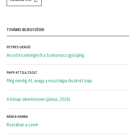
TOVÁBBI BEJEGYZÉSEK
PETRES GERGŐ
Arcod közelségétől a Szaturnusz gyűrűjéig
PAPP ATTILA ZSOLT
Még mindig itt, avagy a nosztalgia diszkrét bája
A hónap sikerkönyvei (június, 2026)
NÁNIA HANNA
Rostában a szem