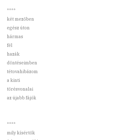
****
két mezőben
egész úton
hármas
fél
hazák
döntéseimben
tétovahibázom
a kinti
törésvonalai
az újabb fájók
****
mily kísértők