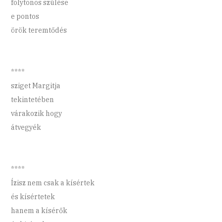
folytonos szülése
e pontos
örök teremtődés
****
sziget Margitja
tekintetében
várakozik hogy
átvegyék
****
Ízisz nem csak a kísértek
és kísértetek
hanem a kísérők