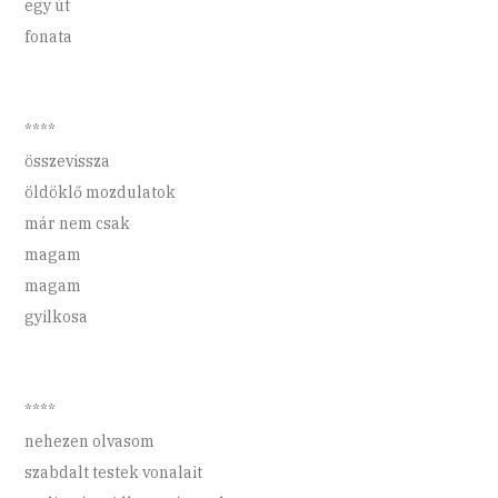
egy út
fonata
****
összevissza
öldöklő mozdulatok
már nem csak
magam
magam
gyilkosa
****
nehezen olvasom
szabdalt testek vonalait