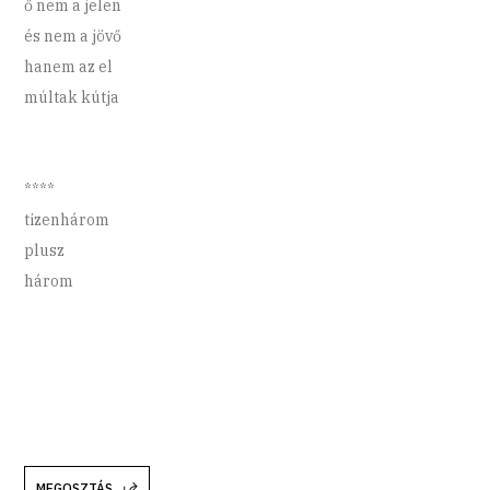
ő nem a jelen
és nem a jövő
hanem az el
múltak kútja
****
tizenhárom
plusz
három
MEGOSZTÁS