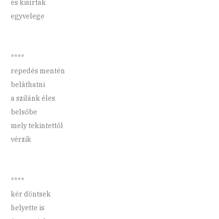
és kisírtak
egyvelege
****
repedés mentén
beláthatni
a szilánk éles
belsőbe
mely tekintettől
vérzik
****
kér döntsek
helyette is