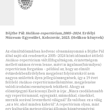
Böjthe Pál:
Helikon-repertórium,2005–2024.
Erdélyi
Múzeum-Egyesület, Kolozsvár, 2025. (Helikon-könyvek)
Az elmúltidőszakban kedvenc olvasmányommá a Böjthe Pál
által sajtó alá rendezett,a 2005–2024 közti időszakot átölelő
Helikon
-repertórium vált.Elfogultságom, érintettségem
mellett számos érvem lenne, miért is izgalmas(bármilyen)
repertórium forgatása – például az, hogy az elmúlt
évtizedekbenErdélyben megjelent folyóiratokról nem
nagyon születtek ilyen jellegűösszegzések, így a 19 évet
felölelő
Helikon
-repertóriumelkészítése, megjelenése
valódi irodalmi eseménynek tekithető. Ahogy az
előszótjegyző Karácsonyi Zsolt is írja: „Nincs csodálatosabb
egy repertóriumnál, egyegzakt, számokkal, címekkel,
szerzők sorával levezethető világnál”.És valóban: ez a világ
„az a tér, ahol minden kiderül”.A repertórium olyan, mint
egy kulturális meteorológiai állomás húszévesmérési