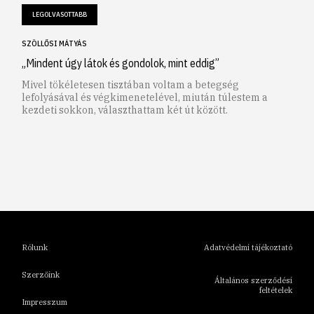
LEGOLVASOTTABB
SZÖLLŐSI MÁTYÁS
„Mindent úgy látok és gondolok, mint eddig”
Mivel tökéletesen tisztában voltam a betegség
lefolyásával és végkimenetelével, miután túlestem a
kezdeti sokkon, választhattam két út között.
1
2
3
4
5
6
Rólunk
Adatvédelmi tájékoztató
Szerzőink
Általános szerződési
feltételek
Impresszum