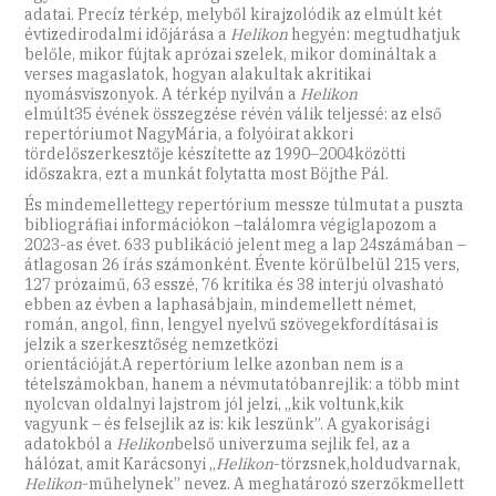
adatai. Precíz térkép, melyből kirajzolódik az elmúlt két
évtizedirodalmi időjárása a
Helikon
hegyén: megtudhatjuk
belőle, mikor fújtak aprózai szelek, mikor domináltak a
verses magaslatok, hogyan alakultak akritikai
nyomásviszonyok. A térkép nyilván a
Helikon
elmúlt35 évének összegzése révén válik teljessé: az első
repertóriumot NagyMária, a folyóirat akkori
tördelőszerkesztője készítette az 1990–2004közötti
időszakra, ezt a munkát folytatta most Böjthe Pál.
És mindemellettegy repertórium messze túlmutat a puszta
bibliográfiai információkon –találomra végiglapozom a
2023-as évet. 633 publikáció jelent meg a lap 24számában –
átlagosan 26 írás számonként. Évente körülbelül 215 vers,
127 prózaimű, 63 esszé, 76 kritika és 38 interjú olvasható
ebben az évben a laphasábjain, mindemellett német,
román, angol, finn, lengyel nyelvű szövegekfordításai is
jelzik a szerkesztőség nemzetközi
orientációját.A repertórium lelke azonban nem is a
tételszámokban, hanem a névmutatóbanrejlik: a több mint
nyolcvan oldalnyi lajstrom jól jelzi, „kik voltunk,kik
vagyunk – és felsejlik az is: kik leszünk”. A gyakorisági
adatokból a
Helikon
belső univerzuma sejlik fel, az a
hálózat, amit Karácsonyi „
Helikon
-törzsnek,holdudvarnak,
Helikon
-műhelynek” nevez. A meghatározó szerzőkmellett