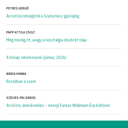
PETRES GERGŐ
Arcod közelségétől a Szaturnusz gyűrűjéig
PAPP ATTILA ZSOLT
Még mindig itt, avagy a nosztalgia diszkrét bája
A hónap sikerkönyvei (június, 2026)
NÁNIA HANNA
Rostában a szem
SZÉLYES-PÁL DÁNIEL
Arról írni, amiről nehéz – interjú Farkas Wellmann Éva költővel