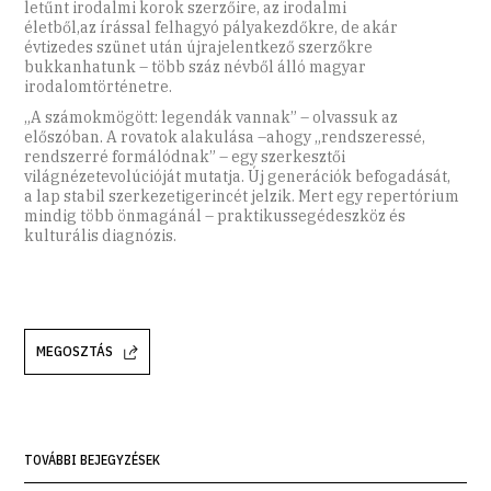
letűnt irodalmi korok szerzőire, az irodalmi
életből,az írással felhagyó pályakezdőkre, de akár
évtizedes szünet után újrajelentkező szerzőkre
bukkanhatunk – több száz névből álló magyar
irodalomtörténetre.
„A számokmögött: legendák vannak” – olvassuk az
előszóban. A rovatok alakulása –ahogy „rendszeressé,
rendszerré formálódnak” – egy szerkesztői
világnézetevolúcióját mutatja. Új generációk befogadását,
a lap stabil szerkezetigerincét jelzik. Mert egy repertórium
mindig több önmagánál – praktikussegédeszköz és
kulturális diagnózis.
MEGOSZTÁS
TOVÁBBI BEJEGYZÉSEK