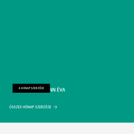
A HÓNAP SZERZŐJE
FARKAS WELLMANN ÉVA
ÖSSZES HÓNAP SZERZŐJE