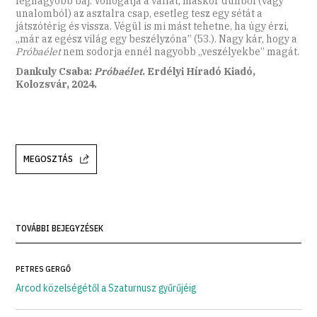
legnagyobb baj. Vonogatja a vállát, máskor dühből (vagy
unalomból) az asztalra csap, esetleg tesz egy sétát a
játszótérig és vissza. Végül is mi mást tehetne, ha úgy érzi,
„már az egész világ egy beszélyzóna” (53.). Nagy kár, hogy a
Próbaélet
nem sodorja ennél nagyobb „veszélyekbe” magát.
Dankuly Csaba:
Próbaélet
. Erdélyi Híradó Kiadó,
Kolozsvár, 2024.
MEGOSZTÁS
TOVÁBBI BEJEGYZÉSEK
PETRES GERGŐ
Arcod közelségétől a Szaturnusz gyűrűjéig