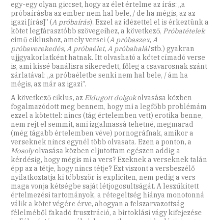
egy-egy olyan giccset, hogy az élet értelme az írás: „a
próbaírásba az ember nem hal bele, / de ha mégis, az az
igazi [írás]” (
A próbaírás
). Ezzel az idézettel el is érkeztünk a
kötet legfárasztóbb szövegeihez, a következő,
Próbatételek
című ciklushoz, amely versei (
A próbaszex
,
A
próbaverekedés
,
A próbaélet
,
A próbahalál
stb.) gyakran
ujjgyakorlatként hatnak. Itt olvasható a kötet címadó verse
is, ami kissé banálisra sikeredett, főleg a csavarosnak szánt
zárlatával: „a próbaéletbe senki nem hal bele, / ám ha
mégis, az már az igazi”.
A következő ciklus, az
Eldugott dolgok
olvasása közben
fogalmazódott meg bennem, hogy mi a legfőbb problémám
ezzel a kötettel: nincs (tág értelemben vett) erotika benne,
nem rejt el semmit, ami izgalmassá tehetné, megmarad
(még tágabb értelemben véve) pornográfnak, amikor a
verseknek nincs egynél több olvasata. Ezen a ponton, a
Mosoly
olvasása közben eljutottam egészen addig a
kérdésig, hogy mégis mi a vers? Ezeknek a verseknek talán
épp az a tétje, hogy nincs tétje? Ezt viszont a versbeszélő
nyilatkoztatja ki többször is expliciten, nem pedig a vers
maga vonja kétségbe saját létjogosultságát. A leszűkített
értelmezési tartományok, a rétegeltség hiánya monotonná
válik a kötet végére érve, ahogyan a felszarvazottság
félelméből fakadó frusztráció, a birtoklási vágy kifejezése