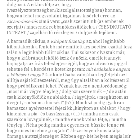
dolgozni. A ciklus tétje az, hogy
(veszélyeztetettségben/kiszolgáltatottságban) honnan,
hogyan lehet megszólalni, izgalmas kísérlet erre az
Elcsendesedés
című vers: „csak szerintünk (az emberek
szerint) / nincsenek robbanókészülékek a / CSENDKUTATÓ
INTÉZET / zajelhárító részlegén / dolgozók fejében”.
A harmadik ciklus, a
Kitépett füzetlap
az, ahol leginkább
kibontakozik a fentebb már említett ars poetica, ezáltal lesz
talán a leginkább túlírt ciklus. Túl sokszor olvastuk már,
hogy a kiábrándult költő iszik és nőzik, emellett annyit
hajtogatja az írás feleslegességét, hogy az olvasó is joggal
tehetné fel a kérdést a kötet kapcsán:
mit érdekelne engem
a költészet maga?
Dankuly Csaba valójában legfeljebb azt
állítja saját költészetéről, meg úgy általában a költészetről,
hogy próbálkozni: lehet. Póznak hat ez a nemtörődömség:
„most már végre tényleg / dolgozni szeretnék – / de aztán
csak kikönyökölök az ablakba, / rágyújtok, / meghúzom az
üveget / s nézem a hóesést” (57.). Mindezt pedig gyakran
kamaszos nyelvezettel fejezi ki: „kinyitom az ablakot, / hogy
kimenjen a pia- és baszásszag / (…) / mintha nem csak
szavakon lovagolnék, / mintha ennek volna tétje, / mintha
tényleg”. Néha pedig mintha egyenesen büszke lenne rá,
hogy nincs türelme „írogatni”, álszerényen konstatálja
önmaga autszájderségét. Közben egy-két helyen mégis leír