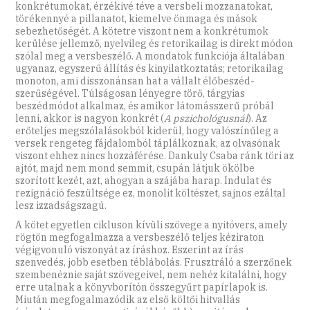
konkrétumokat, érzékivé téve a versbeli mozzanatokat,
törékennyé a pillanatot, kiemelve önmaga és mások
sebezhetőségét. A kötetre viszont nem a konkrétumok
kerülése jellemző, nyelvileg és retorikailag is direkt módon
szólal meg a versbeszélő. A mondatok funkciója általában
ugyanaz, egyszerű állítás és kinyilatkoztatás; retorikailag
monoton, ami disszonánsan hat a vállalt élőbeszéd-
szerűségével. Túlságosan lényegre törő, tárgyias
beszédmódot alkalmaz, és amikor látomásszerű próbál
lenni, akkor is nagyon konkrét (
A pszichológusnál
). Az
erőteljes megszólalásokból kiderül, hogy valószínűleg a
versek rengeteg fájdalomból táplálkoznak, az olvasónak
viszont ehhez nincs hozzáférése. Dankuly Csaba ránk töri az
ajtót, majd nem mond semmit, csupán látjuk ökölbe
szorított kezét, azt, ahogyan a szájába harap. Indulat és
rezignáció feszültsége ez, monolit költészet, sajnos ezáltal
lesz izzadságszagú.
A kötet egyetlen cikluson kívüli szövege a nyitóvers, amely
rögtön megfogalmazza a versbeszélő teljes kéziraton
végigvonuló viszonyát az íráshoz. Eszerint az írás
szenvedés, jobb esetben téblábolás. Frusztráló a szerzőnek
szembenéznie saját szövegeivel, nem nehéz kitalálni, hogy
erre utalnak a könyvborítón összegyűrt papírlapok is.
Miután megfogalmazódik az első költői hitvallás