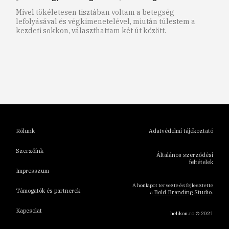
Mivel tökéletesen tisztában voltam a betegség
lefolyásával és végkimenetelével, miután túlestem a
kezdeti sokkon, választhattam két út között.
1
2
3
4
5
6
Rólunk
Adatvédelmi tájékoztató
Szerzőink
Általános szerződési
feltételek
Impresszum
A honlapot tervezte és fejlesztette
Támogatók és partnerek
Bold Branding Studio
a
.
Kapcsolat
helikon.ro
© 2021