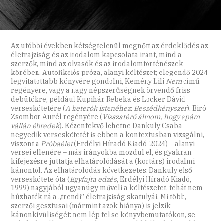
Az utóbbi években kétségtelenül megnőtt az érdeklődés az
életrajziság és az irodalom kapcsolata iránt, mind a
szerzők, mind az olvasók és az irodalomtörténészek
körében. Autofikciós próza, alanyi költészet; elegendő 2024
legvitatottabb könyvére gondolni, Kemény Lili
Nem
című
regényére, vagy a nagy népszerűségnek örvendő friss
debütökre, például Kupihár Rebeka és Locker Dávid
verseskötetére (
A heterók istenéhez
;
Beszédkényszer
), Biró
Zsombor Aurél regényére (
Visszatérő álmom, hogy apám
vállán ébredek
). Kézenfekvő lehetne Dankuly Csaba
negyedik verseskötetét is ebben a kontextusban vizsgálni,
viszont a
Próbaélet
(Erdélyi Híradó Kiadó, 2024) – alanyi
versei ellenére – más irányokba mozdul el, és gyakran
kifejezésre juttatja elhatárolódását a (kortárs) irodalmi
kánontól. Az elhatárolódás következetes: Dankuly első
verseskötete óta (
Egyfajta edzés
, Erdélyi Híradó Kiadó,
1999) nagyjából ugyanúgy műveli a költészetet, tehát nem
húzhatók rá a „trendi” életrajziság skatulyái. Mi több,
szerzői gesztusai (mármint azok hiánya) is jelzik
kánonkívüliségét: nem lép fel se könyvbemutatókon, se