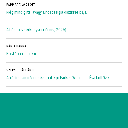
PAPP ATTILA ZSOLT
Még mindig itt, avagy a nosztalgia diszkrét bája
A hónap sikerkönyvei (június, 2026)
NÁNIA HANNA
Rostában a szem
SZÉLYES-PÁL DÁNIEL
Arról írni, amiről nehéz – interjú Farkas Wellmann Éva költővel