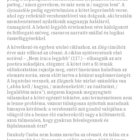
pattog, / nincs gyerekem, és már nem is / nagyon lesz”. A
Gyónásféle
pedig egyértelműen a kötet legerősebb verse,
ahol egy reflektált versbeszélővel van dolgunk, aki brutális
szembenézéssel nyilatkozik nagyanyja haláláról,
önmagáról. A lehető legjobb értelemben véve kidolgozott
és felforgató szöveg, csavaros narratív szállal és logikai
összefüggésekkel.
A következő és egyben utolsó ciklushoz, az
Elég
címűhöz
érve már elfárad az olvasó. A ciklus nyitóversének első
sorával – „Nem írni a legjobb” (117.) – elhangzik az ars
poetica sokadjára, elégszer. A kötet ívét a fő témák
váltakoztatása rajzolja meg, ezért lineárisan haladtam az
elemzés során, szem előtt tartva a kézirat naplószerűségét.
A legutolsó versnek, az
Elég
nek bár zárlat-szándéka van
(„abba kell / hagyni, / mindenekelőtt / az önáltatást, /
legalábbis mára”), mégsem kapunk megnyugtató
válaszokat a kötet egészét tekintve, ami természetesen nem
is lenne probléma, viszont túlságosan nyitottak maradnak
bizonyos kérdések: a versbeszélő mit gondol valójában a
világról (és a benne élő emberekről) vagy a költészetről,
azon túlmenően, hogy gyakran feleslegesnek és
fájdalmasnak érzi?
Dankuly Csaba nem hozza zavarba az olvasót, és talán ez a