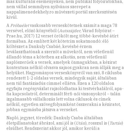
más kulturális eseményeken, nem publikál folyóiratokban,
nem vállal semmilyen nyilvános szerepet a
nappalimenedekhely.ro művészeti portál szerkesztésén
kívül.
A
Próbaélet
vaskosabb verseskötetnek számít a maga 78
versével, előző könyvéből (
Autszájder
, Várad folyóirat –
Prae.hu, 2017) 12 verset örökölt meg többé-kevésbé átírt
formában. Az említett két kötetcím sokatmondó: élő
költészet a Dankuly Csabáé, kevésbé érzem
leválaszthatónak a szerzőt a művekről, nem véletlenül
állandó téma a kötetben az alkotás, nem véletlenül
naplószerűek a versek, amelyek önmagukban, a kézirat
kontextusa nélkül olvasva sajnos gyakran nem állják meg a
helyüket. Hagyományos verseskönyvről van szó, 8 ciklusba
rendezett 1-2 oldalas versek, mindegyik saját, általában
nem túl fantáziadús címmel ellátva. Ezen a 120 oldalon
egyfajta regényvázlat rajzolódhatna ki testvérhalálról, apa-
fia kapcsolatról, determinált férfi-női viszonyokról – talán
izgalmasabb vállalkozás lett volna ciklusok és címek
nélkül, egyetlen szövegfolyamként összerakni a kéziratot,
jobban egymásba játszva a verseket.
Napló, jegyzet, töredék: Dankuly Csaba általában
életpillanatokat ábrázol, ami jól is (
Után
), rosszul is (
Tartás
)
elsülhet. Rendszerint akkor jól, amikor kerüli a