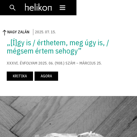
NAGY ZALÁN
2025
.
07
.
15
.
„[Í]gy is / érthetem, meg úgy is, /
mégsem értem sehogy”
XXXVI. ÉVFOLYAM 2025. 06. (908.) SZÁM – MÁRCIUS 25.
KRITIKA
AGORA