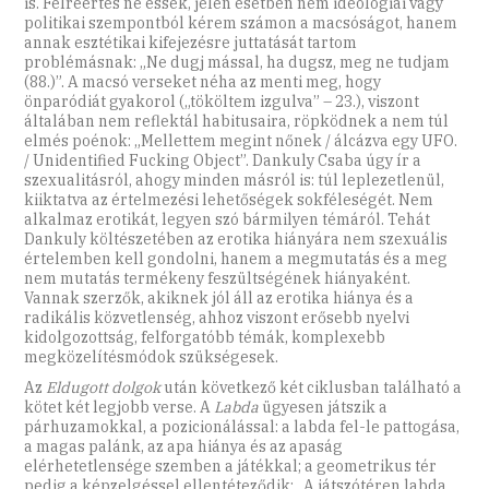
is. Félreértés ne essék, jelen esetben nem ideológiai vagy
politikai szempontból kérem számon a macsóságot, hanem
annak esztétikai kifejezésre juttatását tartom
problémásnak: „Ne dugj mással, ha dugsz, meg ne tudjam
(88.)”. A macsó verseket néha az menti meg, hogy
önparódiát gyakorol („tököltem izgulva” – 23.), viszont
általában nem reflektál habitusaira, röpködnek a nem túl
elmés poénok: „Mellettem megint nőnek / álcázva egy UFO.
/ Unidentified Fucking Object”. Dankuly Csaba úgy ír a
szexualitásról, ahogy minden másról is: túl leplezetlenül,
kiiktatva az értelmezési lehetőségek sokféleségét. Nem
alkalmaz erotikát, legyen szó bármilyen témáról. Tehát
Dankuly költészetében az erotika hiányára nem szexuális
értelemben kell gondolni, hanem a megmutatás és a meg
nem mutatás termékeny feszültségének hiányaként.
Vannak szerzők, akiknek jól áll az erotika hiánya és a
radikális közvetlenség, ahhoz viszont erősebb nyelvi
kidolgozottság, felforgatóbb témák, komplexebb
megközelítésmódok szükségesek.
Az
Eldugott dolgok
után következő két ciklusban található a
kötet két legjobb verse. A
Labda
ügyesen játszik a
párhuzamokkal, a pozicionálással: a labda fel-le pattogása,
a magas palánk, az apa hiánya és az apaság
elérhetetlensége szemben a játékkal; a geometrikus tér
pedig a képzelgéssel ellentéteződik: „A játszótéren labda