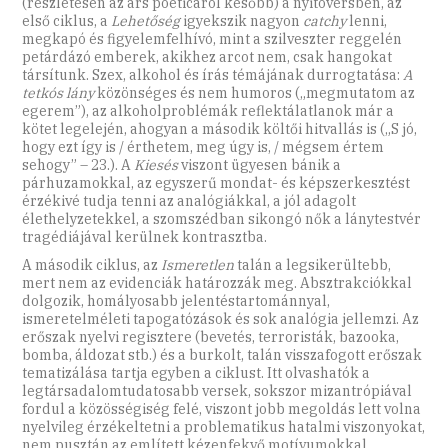
(részletesen az ars poeticáról később) a nyitóversben, az
első ciklus, a
Lehetőség
igyekszik nagyon
catchy
lenni,
megkapó és figyelemfelhívó, mint a szilveszter reggelén
petárdázó emberek, akikhez arcot nem, csak hangokat
társítunk. Szex, alkohol és írás témájának durrogtatása:
A
tetkós lány
közönséges és nem humoros („megmutatom az
egerem”), az alkoholproblémák reflektálatlanok már a
kötet legelején, ahogyan a második költői hitvallás is („S jó,
hogy ezt így is / érthetem, meg úgy is, / mégsem értem
sehogy” – 23.). A
Kiesés
viszont ügyesen bánik a
párhuzamokkal, az egyszerű mondat- és képszerkesztést
érzékivé tudja tenni az analógiákkal, a jól adagolt
élethelyzetekkel, a szomszédban sikongó nők a lánytestvér
tragédiájával kerülnek kontrasztba.
A második ciklus, az
Ismeretlen
talán a legsikerültebb,
mert nem az evidenciák határozzák meg. Absztrakciókkal
dolgozik, homályosabb jelentéstartománnyal,
ismeretelméleti tapogatózások és sok analógia jellemzi. Az
erőszak nyelvi regisztere (bevetés, terroristák, bazooka,
bomba, áldozat stb.) és a burkolt, talán visszafogott erőszak
tematizálása tartja egyben a ciklust. Itt olvashatók a
legtársadalomtudatosabb versek, sokszor mizantrópiával
fordul a közösségiség felé, viszont jobb megoldás lett volna
nyelvileg érzékeltetni a problematikus hatalmi viszonyokat,
nem pusztán az említett kézenfekvő motívumokkal