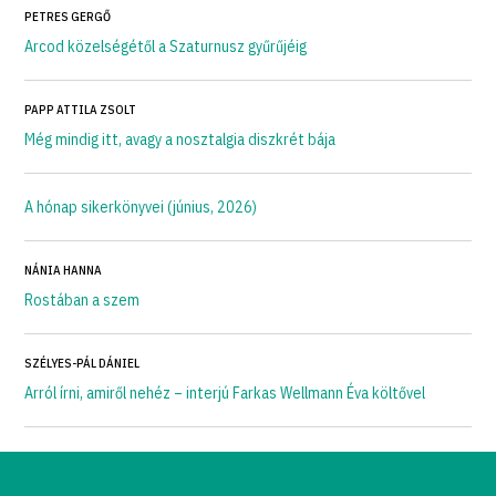
PETRES GERGŐ
Arcod közelségétől a Szaturnusz gyűrűjéig
PAPP ATTILA ZSOLT
Még mindig itt, avagy a nosztalgia diszkrét bája
A hónap sikerkönyvei (június, 2026)
NÁNIA HANNA
Rostában a szem
SZÉLYES-PÁL DÁNIEL
Arról írni, amiről nehéz – interjú Farkas Wellmann Éva költővel