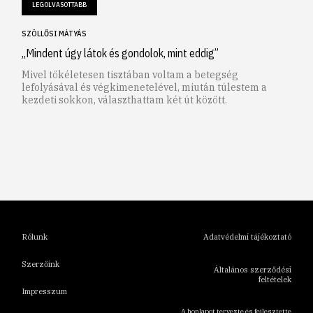
LEGOLVASOTTABB
SZÖLLŐSI MÁTYÁS
„Mindent úgy látok és gondolok, mint eddig”
Mivel tökéletesen tisztában voltam a betegség
lefolyásával és végkimenetelével, miután túlestem a
kezdeti sokkon, választhattam két út között.
1
2
3
4
5
6
Rólunk
Adatvédelmi tájékoztató
Szerzőink
Általános szerződési
feltételek
Impresszum
A honlapot tervezte és fejlesztette