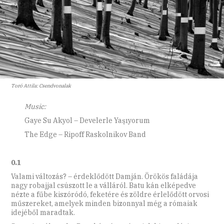
Toró Attila: Csendvonalak
Music:
Gaye Su Akyol – Develerle Yaşıyorum
The Edge – Ripoff Raskolnikov Band
0.1
Valami változás? – érdeklődött Damján. Örökös faládája
nagy robajjal csúszott le a válláról. Batu kán elképedve
nézte a fűbe kiszóródó, feketére és zöldre érlelődött orvosi
műszereket, amelyek minden bizonnyal még a rómaiak
idejéből maradtak.