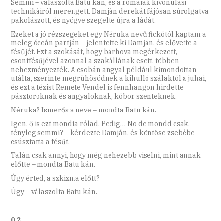
Semmi – válaszolta Batu kán, és a rómaiak kivonulási
technikáiról merengett. Damján derekát fájósan súrolgatva
pakolászott, és nyögve szegelte újra a ládát.
Ezeket a jó rézszegeket egy Néruka nevű fickótól kaptam a
meleg óceán partján – jelentette ki Damján, és elővette a
fésűjét. Ezt a szokását, hogy bárhova megérkezett,
csontfésűjével azonnal a szakállának esett, többen
nehezményezték. A csobán angyal például kimondottan
utálta, szerinte megrühösödnek a kihulló szálaktól a juhai,
és ezt a tézist Remete Vendel is fennhangon hirdette
pásztoroknak és angyaloknak, kóbor szenteknek.
Néruka? Ismerős a neve – mondta Batu kán.
Igen, ő is ezt mondta rólad. Pedig… No de mondd csak,
tényleg semmi? – kérdezte Damján, és köntöse zsebébe
csúsztatta a fésűt.
Talán csak annyi, hogy még nehezebb viselni, mint annak
előtte – mondta Batu kán.
Úgy érted, a szkizma előtt?
Úgy – válaszolta Batu kán.
0.2