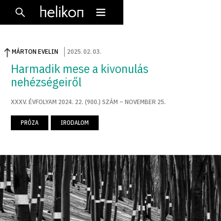
MÁRTON EVELIN
2025
.
02
.
03
.
Harmadik mese a kivonulás
nehézségeiről
XXXV. ÉVFOLYAM 2024. 22. (900.) SZÁM – NOVEMBER 25.
PRÓZA
IRODALOM