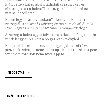
Zenélj már és ne gondolkozz – szólt rá Szónok, és
kiütögette a kalapjából a láthatatlan szöszöket, és
elhessegtetett mindenféle rossz gondolatot hordozó,
miniatűr szellemet.
Na, mi legyen, aranytesókám? – kérdzete Komját a
részegtől.
Az a szép
?
Ciobănaș cu trei sute de oi
?
A
Bella
Ciao
?
Vagy az
Ajde Jano
?
Az
Internacionálé
esetleg?
A részeg minden egyes felvetésre lelkesen bólogatott, és
rendelt egy dupla kört a polgári csökevényből.
Komját előbb csendesen, majd egyre jobban cifrázva
játszani kezdett, és nemsokára újra hullani kezdett a pénz
Szónok felfordított keménykalapjába.
MEGOSZTÁS
TOVÁBBI BEJEGYZÉSEK