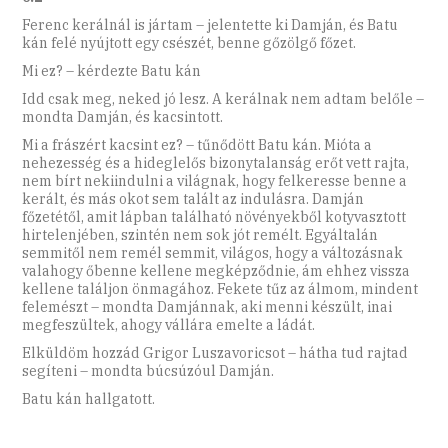
Ferenc kerálnál is jártam – jelentette ki Damján, és Batu
kán felé nyújtott egy csészét, benne gőzölgő főzet.
Mi ez? – kérdezte Batu kán
Idd csak meg, neked jó lesz. A kerálnak nem adtam belőle –
mondta Damján, és kacsintott.
Mi a frászért kacsint ez? – tűnődött Batu kán. Mióta a
nehezesség és a hideglelős bizonytalanság erőt vett rajta,
nem bírt nekiindulni a világnak, hogy felkeresse benne a
kerált, és más okot sem talált az indulásra. Damján
főzetétől, amit lápban található növényekből kotyvasztott
hirtelenjében, szintén nem sok jót remélt. Egyáltalán
semmitől nem remél semmit, világos, hogy a változásnak
valahogy őbenne kellene megképződnie, ám ehhez vissza
kellene találjon önmagához. Fekete tűz az álmom, mindent
felemészt – mondta Damjánnak, aki menni készült, inai
megfeszültek, ahogy vállára emelte a ládát.
Elküldöm hozzád Grigor Luszavoricsot – hátha tud rajtad
segíteni – mondta búcsúzóul Damján.
Batu kán hallgatott.