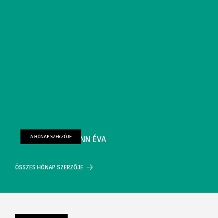
A HÓNAP SZERZŐJE
FARKAS WELLMANN ÉVA
ÖSSZES HÓNAP SZERZŐJE