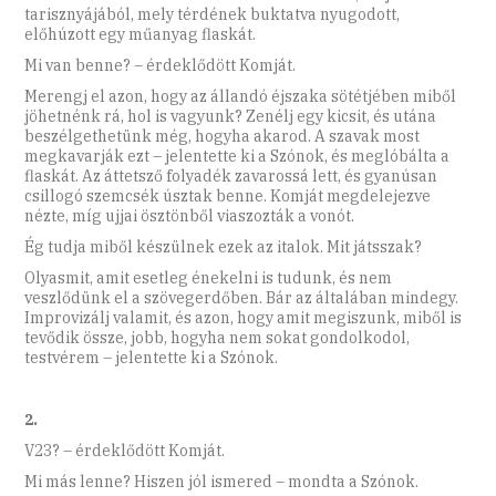
tarisznyájából, mely térdének buktatva nyugodott,
előhúzott egy műanyag flaskát.
Mi van benne? – érdeklődött Komját.
Merengj el azon, hogy az állandó éjszaka sötétjében miből
jöhetnénk rá, hol is vagyunk? Zenélj egy kicsit, és utána
beszélgethetünk még, hogyha akarod. A szavak most
megkavarják ezt – jelentette ki a Szónok, és meglóbálta a
flaskát. Az áttetsző folyadék zavarossá lett, és gyanúsan
csillogó szemcsék úsztak benne. Komját megdelejezve
nézte, míg ujjai ösztönből viaszozták a vonót.
Ég tudja miből készülnek ezek az italok. Mit játsszak?
Olyasmit, amit esetleg énekelni is tudunk, és nem
veszlődünk el a szövegerdőben. Bár az általában mindegy.
Improvizálj valamit, és azon, hogy amit megiszunk, miből is
tevődik össze, jobb, hogyha nem sokat gondolkodol,
testvérem – jelentette ki a Szónok.
2.
V23? – érdeklődött Komját.
Mi más lenne? Hiszen jól ismered – mondta a Szónok.