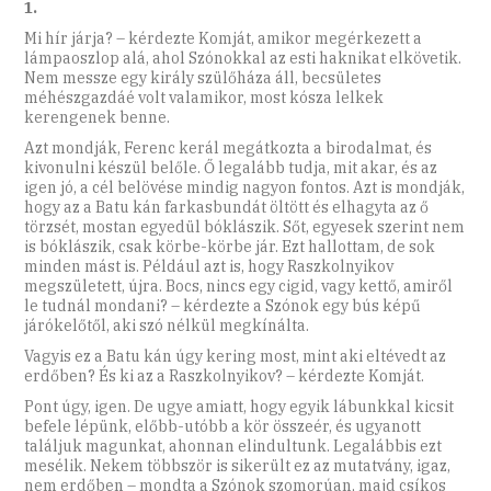
1.
Mi hír járja? – kérdezte Komját, amikor megérkezett a
lámpaoszlop alá, ahol Szónokkal az esti haknikat elkövetik.
Nem messze egy király szülőháza áll, becsületes
méhészgazdáé volt valamikor, most kósza lelkek
kerengenek benne.
Azt mondják, Ferenc kerál megátkozta a birodalmat, és
kivonulni készül belőle. Ő legalább tudja, mit akar, és az
igen jó, a cél belövése mindig nagyon fontos. Azt is mondják,
hogy az a Batu kán farkasbundát öltött és elhagyta az ő
törzsét, mostan egyedül bóklászik. Sőt, egyesek szerint nem
is bóklászik, csak körbe-körbe jár. Ezt hallottam, de sok
minden mást is. Például azt is, hogy Raszkolnyikov
megszületett, újra. Bocs, nincs egy cigid, vagy kettő, amiről
le tudnál mondani? – kérdezte a Szónok egy bús képű
járókelőtől, aki szó nélkül megkínálta.
Vagyis ez a Batu kán úgy kering most, mint aki eltévedt az
erdőben? És ki az a Raszkolnyikov? – kérdezte Komját.
Pont úgy, igen. De ugye amiatt, hogy egyik lábunkkal kicsit
befele lépünk, előbb-utóbb a kör összeér, és ugyanott
találjuk magunkat, ahonnan elindultunk. Legalábbis ezt
mesélik. Nekem többször is sikerült ez az mutatvány, igaz,
nem erdőben – mondta a Szónok szomorúan, majd csíkos