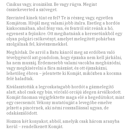
Cinikus vagy, ironizálsz. Be vagy rúgva. Megint
összekeverted a szöveget.
Szerinted kinek tűnt ez fel? Te is részeg vagy, egyetlen
Komjátom. Hívjál meg valami jobb italra. Esetleg a hordós
kiskocsmában, ahol fény van, és fentről süt reánk a hő,
egyenest a fejünkre. Ott megihatnánk a keresetünkből egy
olyan polgári csökevényt, amelyet melegített pohárban
szolgálnak fel, kávészemekkel.
Meghívlak. De arról a Batu kánról meg az erdőben való
tévelygésről azt gondolom, hogy éjszaka nem kell járkálni,
ha nem muszáj. Érdemesebb valami vacokba meghúzódni,
vagy megkísérelni a fára mászást, és ott éjszakázni,
lehetőleg ébren – jelentette ki Komját, miközben a kocsma
felé haladtak.
Kiválasztották a legroskatagabb hordót a gázmelegítő
alatt, ahol csak egy bús, vöröslő orcájú idegen árválkodott.
Komját finoman végigfektette maga elé a hegedűtokot, mint
egy csecsemőt. Vékony mutatóujját a levegőbe emelve
jelzett a pincérnek, aki némi rosszallással ugyan, de
odakászálódott.
Hozzon két konyakot, abból, amelyik csak három aranyba
kerül – rendelkezett Komját.