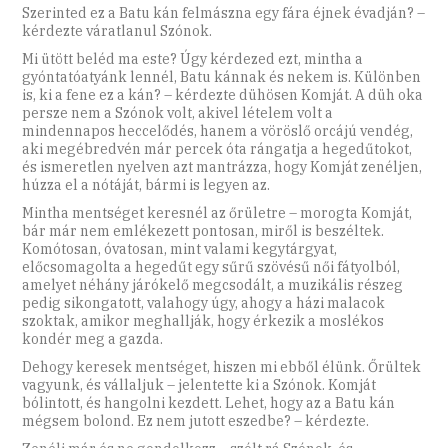
Szerinted ez a Batu kán felmászna egy fára éjnek évadján? –
kérdezte váratlanul Szónok.
Mi ütött beléd ma este? Úgy kérdezed ezt, mintha a
gyóntatóatyánk lennél, Batu kánnak és nekem is. Különben
is, ki a fene ez a kán? – kérdezte dühösen Komját. A düh oka
persze nem a Szónok volt, akivel lételem volt a
mindennapos heccelődés, hanem a vöröslő orcájú vendég,
aki megébredvén már percek óta rángatja a hegedűtokot,
és ismeretlen nyelven azt mantrázza, hogy Komját zenéljen,
húzza el a nótáját, bármi is legyen az.
Mintha mentséget keresnél az őrületre – morogta Komját,
bár már nem emlékezett pontosan, miről is beszéltek.
Komótosan, óvatosan, mint valami kegytárgyat,
előcsomagolta a hegedűt egy sűrű szövésű női fátyolból,
amelyet néhány járókelő megcsodált, a muzikális részeg
pedig sikongatott, valahogy úgy, ahogy a házi malacok
szoktak, amikor meghallják, hogy érkezik a moslékos
kondér meg a gazda.
Dehogy keresek mentséget, hiszen mi ebből élünk. Őrültek
vagyunk, és vállaljuk – jelentette ki a Szónok. Komját
bólintott, és hangolni kezdett. Lehet, hogy az a Batu kán
mégsem bolond. Ez nem jutott eszedbe? – kérdezte.