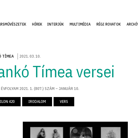
ÁRSMŰVÉSZETEK
HÍREK
INTERJÚK
MULTIMÉDIA
RÉGI ROVATOK
ARCHÍ
 TÍMEA
2021
.
03
.
10
.
ankó Tímea versei
 ÉVFOLYAM 2021. 1. (807.) SZÁM – JANUÁR 10.
ILON 420
IRODALOM
VERS