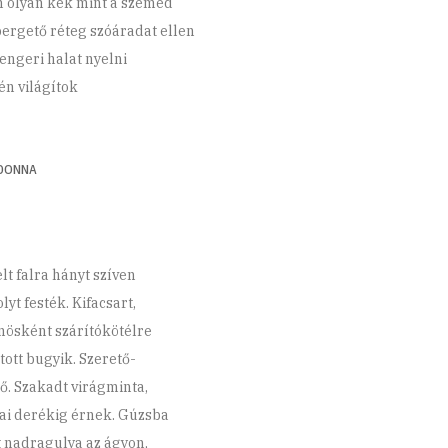
 olyan kék mint a szemed
pergető réteg szóáradat ellen
engeri halat nyelni
én világítok
DONNA
lt falra hányt szíven
yt festék. Kifacsart,
nösként szárítókötélre
tott bugyik. Szerető-
ő. Szakadt virágminta,
ai derékig érnek. Gúzsba
t nadragulya az ágyon,