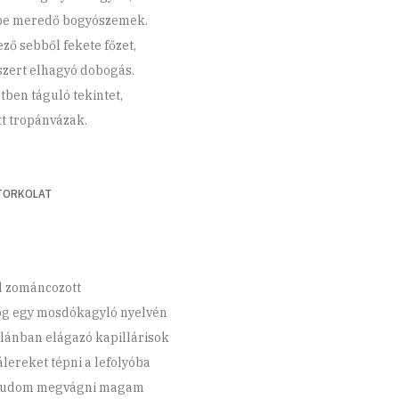
be meredő bogyószemek.
ző sebből fekete főzet,
zert elhagyó dobogás.
tben táguló tekintet,
tt tropánvázak.
TORKOLAT
d zománcozott
og egy mosdókagyló nyelvén
lánban elágazó kapillárisok
álereket tépni a lefolyóba
tudom megvágni magam