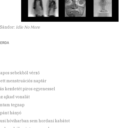
 Sándor:
Idle No More
ZERDA
apos sebekből vérző
pett menstruációs naptár
ás kezdetét piros egyenessel
az ajkad vonalát
ntam tegnap
pánt hányó
usi hóviharban sem hordani kabátot