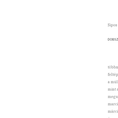
Sipos
DOBS
többn
felté
a múl
mint 
megu
marci
márci