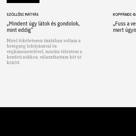
SZÖLLŐSI MÁTYÁS
KOPPÁNDI-B
„Mindent úgy látok és gondolok,
„Fuss a ve
mint eddig”
mert úgyi
Mivel tökéletesen tisztában voltam a
betegség lefolyásával és
végkimenetelével, miután túlestem a
kezdeti sokkon, választhattam két út
között.