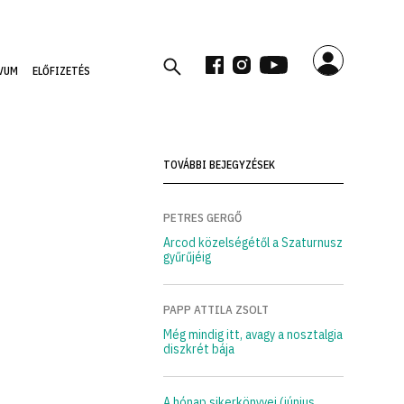
VUM
ELŐFIZETÉS
TOVÁBBI BEJEGYZÉSEK
PETRES GERGŐ
Arcod közelségétől a Szaturnusz
gyűrűjéig
PAPP ATTILA ZSOLT
Még mindig itt, avagy a nosztalgia
diszkrét bája
A hónap sikerkönyvei (június,