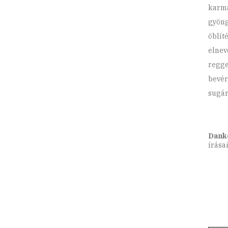
karma
gyöng
öblít
elnev
regge
bevér
sugár
Dank
írása