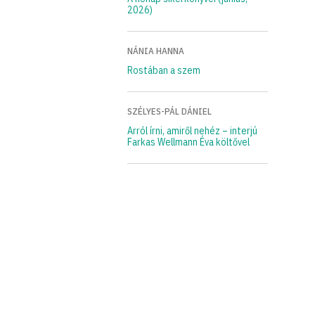
2026)
NÁNIA HANNA
Rostában a szem
SZÉLYES-PÁL DÁNIEL
Arról írni, amiről nehéz – interjú
Farkas Wellmann Éva költővel