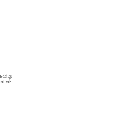
 Eddigi
hatóak.