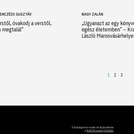
ENCZÉDI GUSZTÁV
NAGY ZALÁN
rstől, óvakodj a verstől,
„Ugyanazt az egy könyv
s megtalál”
egész életemben” – Kr
László Marosvásárhely
1
2
3
A honlapot tervezte és fejlesztette
a
Bold Branding Studio
.