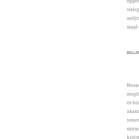
éppen
vízle
mélyt
majd 
BELLA
Mesze
megfol
és bű
akasz
temet
szirm
kötöt