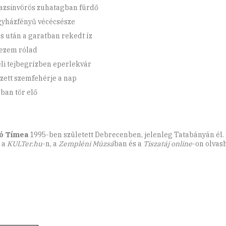
zsinvörös zuhatagban fürdő
yházfényű vécécsésze
és után a garatban rekedt íz
ezem rólad
li tejbegrízben eperlekvár
zett szemfehérje a nap
ban tör elő
ó Tímea
1995-ben született Debrecenben, jelenleg Tatabányán él.
i a
KULTer.hu
-n, a
Zempléni Múzsá
ban és a
Tiszatáj online
-on olvas