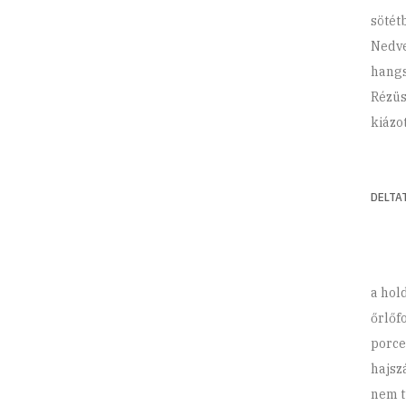
sötét
Nedve
hangs
Rézüs
kiázo
DELTA
a hol
őrlőf
porce
hajsz
nem 