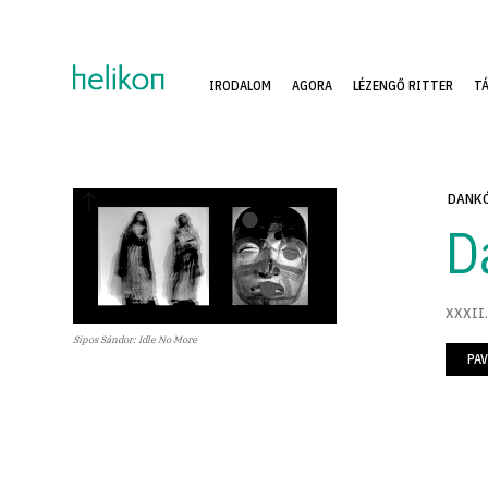
IRODALOM
AGORA
LÉZENGŐ RITTER
T
DANKÓ
D
XXXII.
Sipos Sándor: Idle No More
PAV