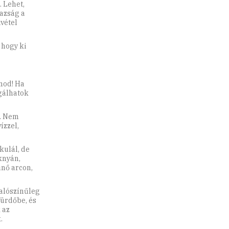
. Lehet,
gazság a
ivétel
 hogy ki
dnod! Ha
dgálhatok
e. Nem
ízzel,
kulál, de
oknyán,
űnő arcon,
valószínűleg
fürdőbe, és
 az
.