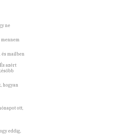
gy ne
ll mennem
n és mailben
És azért
 később
k, hogyan
ónapot ott,
hogy eddig,