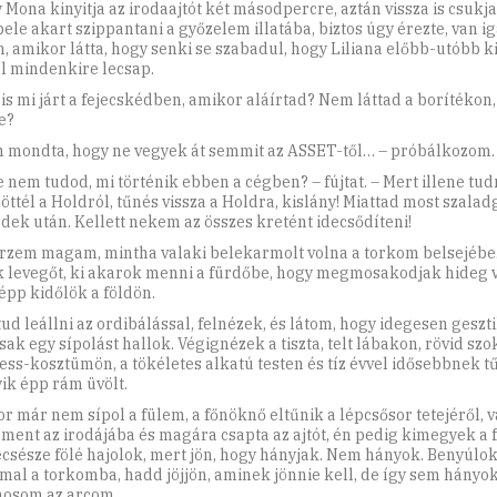
 Mona kinyitja az irodaajtót két másodpercre, aztán vissza is csukja
bele akart szippantani a győzelem illatába, biztos úgy érezte, van i
n, amikor látta, hogy senki se szabadul, hogy Liliana előbb-utóbb k
l mindenkire lecsap.
is mi járt a fejecskédben, amikor aláírtad? Nem láttad a borítékon,
e?
 mondta, hogy ne vegyek át semmit az ASSET-től… – próbálkozom.
te nem tudod, mi történik ebben a cégben? – fújtat. – Mert illene tu
jöttél a Holdról, tűnés vissza a Holdra, kislány! Miattad most szala
dek után. Kellett nekem az összes kretént idecsődíteni!
rzem magam, mintha valaki belekarmolt volna a torkom belsejéb
 levegőt, ki akarok menni a fürdőbe, hogy megmosakodjak hideg v
pp kidőlök a földön.
ud leállni az ordibálással, felnézek, és látom, hogy idegesen geszti
sak egy sípolást hallok. Végignézek a tiszta, telt lábakon, rövid sz
ess-­kosztümön, a tökéletes alkatú testen és tíz évvel idősebbnek t
ik épp rám üvölt.
r már nem sípol a fülem, a főnöknő eltűnik a lépcsősor tetejéről, 
ament az irodájába és magára csapta az ajtót, én pedig kimegyek a 
écsésze fölé hajolok, mert jön, hogy hányjak. Nem hányok. Benyúlok
mal a torkomba, hadd jöjjön, aminek jönnie kell, de így sem hányok
osom az arcom.