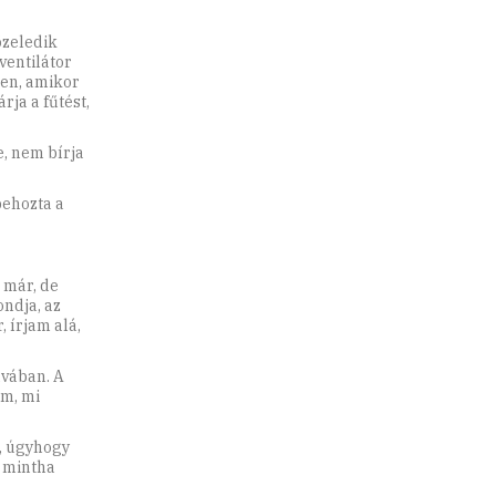
özeledik
ventilátor
len, amikor
rja a fűtést,
e, nem bírja
behozta a
 már, de
ndja, az
, írjam alá,
vában. A
em, mi
, úgyhogy
 mintha