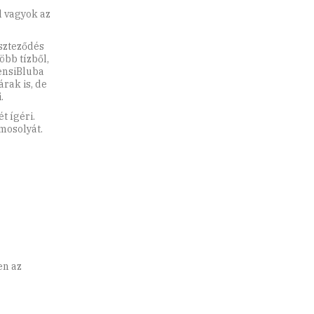
l vagyok az
eszteződés
öbb tízből,
SensiBluba
rak is, de
.
t ígéri.
mosolyát.
en az