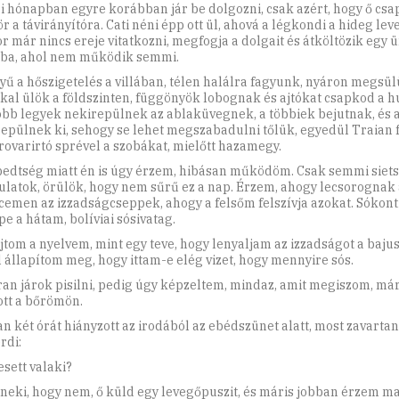
i hónapban egyre korábban jár be dolgozni, csak azért, hogy ő csap
r a távirányítóra. Cati néni épp ott ül, ahová a légkondi a hideg leve
r már nincs ereje vitatkozni, megfogja a dolgait és átköltözik egy 
ba, ahol nem működik semmi.
yű a hőszigetelés a villában, télen halálra fagyunk, nyáron megsül
kal ülök a földszinten, függönyök lobognak és ajtókat csapkod a hu
bb legyek nekirepülnek az ablaküvegnek, a többiek bejutnak, és 
epülnek ki, sehogy se lehet megszabadulni tőlük, egyedül Traian f
rovarirtó sprével a szobákat, mielőtt hazamegy.
pedtség miatt én is úgy érzem, hibásan működöm. Csak semmi siets
latok, örülök, hogy nem sűrű ez a nap. Érzem, ahogy lecsorognak 
cemen az izzadságcseppek, ahogy a felsőm felszívja azokat. Sókon
pe a hátam, bolíviai sósivatag.
jtom a nyelvem, mint egy teve, hogy lenyaljam az izzadságot a baju
 állapítom meg, hogy ittam-e elég vizet, hogy mennyire sós.
an járok pisilni, pedig úgy képzeltem, mindaz, amit megiszom, má
ott a bőrömön.
n két órát hiányzott az irodából az ebédszünet alatt, most zavartan
rdi:
esett valaki?
 neki, hogy nem, ő küld egy levegőpuszit, és máris jobban érzem m