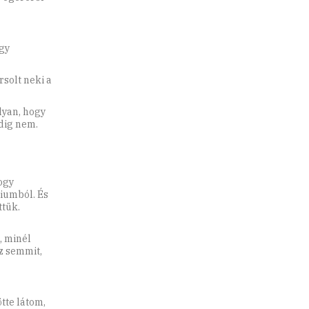
ogy
rsolt neki a
lyan, hogy
dig nem.
ogy
ciumból. És
ttük.
, minél
z semmit,
tte látom,