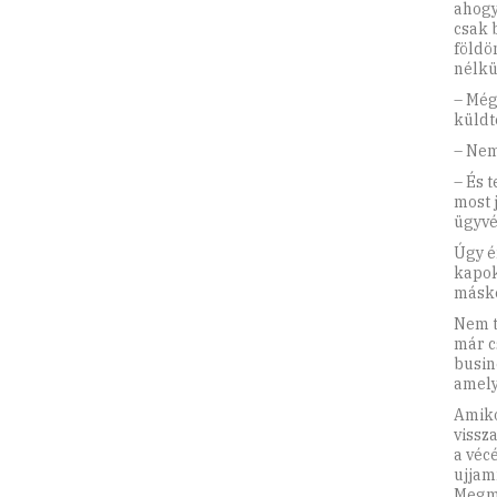
ahogy
csak 
földö
nélkü
– Még
küldt
– Nem
– És 
most 
ügyvé
Úgy é
kapok
máské
Nem t
már c
busin
amely
Amiko
vissz
a véc
ujjam
Megm