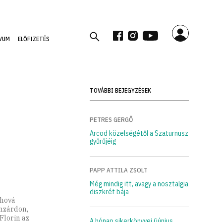
VUM
ELŐFIZETÉS
TOVÁBBI BEJEGYZÉSEK
PETRES GERGŐ
Arcod közelségétől a Szaturnusz
gyűrűjéig
PAPP ATTILA ZSOLT
Még mindig itt, avagy a nosztalgia
diszkrét bája
hová
anzárdon,
Florin az
A hónap sikerkönyvei (június,