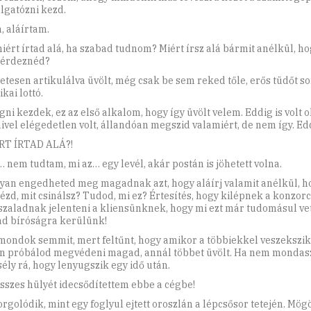
llgatózni kezd.
, aláírtam.
miért írtad alá, ha szabad tudnom? Miért írsz alá bármit anélkül, h
érdeznéd?
etesen artikulálva üvölt, még csak be sem reked tőle, erős tüdőt so
kai lottó.
ni kezdek, ez az első alkalom, hogy így üvölt velem. Eddig is volt o
ivel elégedetlen volt, állandóan megszid valamiért, de nem így. Ed
RT ÍRTAD ALÁ?!
… nem tudtam, mi az… egy levél, akár postán is jöhetett volna.
yan engedheted meg magadnak azt, hogy aláírj valamit anélkül, h
zd, mit csinálsz? Tudod, mi ez? Értesítés, hogy kilépnek a konzor
szaladnak jelenteni a kliensünknek, hogy mi ezt már tudomásul ve
ad bíróságra kerülünk!
ondok semmit, mert feltűnt, hogy amikor a többiekkel veszekszik
n próbálod megvédeni magad, annál többet üvölt. Ha nem mondas
sély rá, hogy lenyugszik egy idő után.
összes hülyét idecsődítettem ebbe a cégbe!
orgolódik, mint egy foglyul ejtett oroszlán a lépcsősor tetején. Mögö