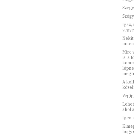
Szégy
Szégy
Igaz,
vegye
Nekit
innen.
Mire 
is, a
kommu
lépne
megtu
A kol
közel
Végig
Lehet
ahol 
Igen,
Kimeg
hogy 