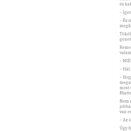
és ha
– Igen
– És 
megk
Tökél
geneti
Remeg
valam
– MIÉ
– Hát
– Hog
megné
most 
Miatt
Nem m
jobba
van e
– Az 
Úgy f