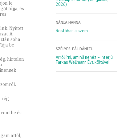
jon le
2026)
gőt fújja, és
üres
NÁNIA HANNA
ünk. Nyitott
Rostában a szem
zat. A
aztán soha
újja be
SZÉLYES-PÁL DÁNIEL
Arról írni, amiről nehéz – interjú
ég, hirtelen
Farkas Wellmann Éva költővel
a
tinensek
szomról.
r rég
 ront be és
agam attól,