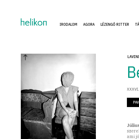
IRODALOM
AGORA
LÉZENGŐ RITTER
T
LAVIN
B
XXXVI.
PAV
Júliu
szere
ami j