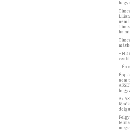
hogy 
Timea
Lilia
nem l
Timea
ha mi
Timea 
másk
– Mit
ventil
– Én 
Épp ö
nem t
ASSET
hogy 
Az AS
főnök
dolgu
Felgy
felma
megsz