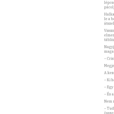
lépcs
pácol
Halka
le a b
átsze
Vissz
elmer
táblá
Nagyj
maga m
– Cris
Megje
A kez
– Ki h
– Egy
– És 
Nem m
– Tudn
össze