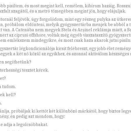
őbb pisiltem, és most megint kell, remélem, kibírom hazáig. Rosszu
aszfalt szagától, és a metró tömegében megint jön, hogy elájuljak.
stornál feljövök, úgy forgolódom, mint egy részeg pulyka az útker
in, próbálom eldönteni, melyik gyógyszertárba menjek be abból a t
tt van. A Catenába nem megyek Stela és Arșinel reklámja miatt, a 
mert az ciprusi offshore, voltak még egyéb visszataszító gyógyszertá
em emlékszem mindegyikre, és most csak haza akarok jutni pisilni
gyszertár légkondicionálója kicsit felébreszt, egy jobb élet reményé
gyek a két nő közül az egyikhez, és azonnal aktiválom készséges 
en segíthetünk?
 terhességi tesztet kérek.
yet?
 tudom.
ek kell?
.
jánlja, próbáljak ki kettőt két különböző márkától, hogy biztos legy
ény, én pedig azt mondom, hogy:
de adja a legolcsóbbakat.