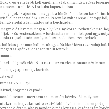
őfokok, egyre feljebb kell emelnem a lábam minden egyes lépésnél
ja testemet a sós lé. A korlátba kapaszkodom.
n kopogok az ajtón és bemegyek, a főnöknő telefonon beszél, int,
orítékokat az asztalára. Traian ki sem látszik az icipici laptopjából,
llemülve sétáltatja mutatóujját a touchpaden.
amegyek, és levetem magam a lyukas, nyikorgó irodaszékemre, hog
üljek az összesítésekben. A fordításban nem tudok pont ugyanoly
zatokat rajzolni, mint amilyenek az eredetiben szerepelnek.
ából húsz perc után hallom, ahogy a főnöknő kiront az irodájából, 
ögött az ajtót, és idegesen szólít fentről:
tinaaaa!
lenek a lépcsők előtt, ő ott marad az emeleten, onnan néz le rám.
ében egy papír és egy boríték.
ozta ezt?
 futár az ASSET-től.
aláírtad, hogy megkaptad?
ondok semmit, mert nem értem, miért kérdez tőlem ilyesmit.
i akarom, hogy aláírtad-e az átvételt! – üvölti hirtelen, én pedig
rezzenek, érzem, ahogy mindenki más leveszi a kezét a számítógé