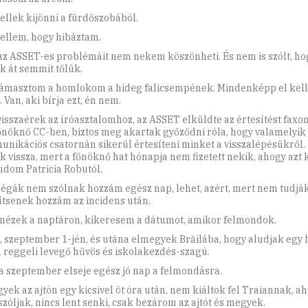
ellek kijönni a fürdőszobából.
ellem, hogy hibáztam.
 az ASSET-es problémáit nem nekem köszönheti. És nem is szólt, ho
k át semmit tőlük.
ámasztom a homlokom a hideg falicsempének. Mindenképp el ke
 Van, aki bírja ezt, én nem.
visszaérek az íróasztalomhoz, az ASSET elküldte az értesítést faxo
 főnöknő CC-ben, biztos meg akartak győződni róla, hogy valamelyik
nikációs csatornán sikerül értesíteni minket a visszalépésükről. 
k vissza, mert a főnöknő hat hónapja nem fizetett nekik, ahogy azt
dom Patricia Robutól.
légák nem szólnak hozzám egész nap, lehet, azért, mert nem tudjá
ítsenek hozzám az incidens után.
nézek a naptáron, kikeresem a dátumot, amikor felmondok.
, szeptember 1-jén, és utána elmegyek Brăilába, hogy aludjak egy h
a reggeli levegő hűvös és iskolakezdés-szagú.
 a szeptember elseje egész jó nap a felmondásra.
yek az ajtón egy kicsivel öt óra után, nem kiáltok fel Traiannak, a
szóljak, nincs lent senki, csak bezárom az ajtót és megyek.