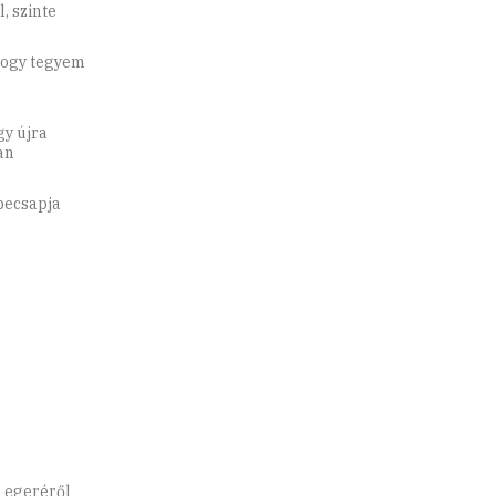
, szinte
 hogy tegyem
y újra
an
becsapja
p egeréről