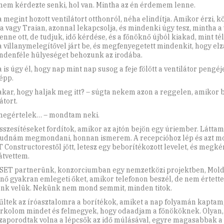
nem kérdezte senki, hol van. Mintha az én érdemem lenne.
 megint hozott ventilátort otthonról, néha elindítja. Amikor érzi, k
na vagy Traian, azonnal lekapcsolja, és mindenki úgy tesz, mintha a 
enne ott, de tudjuk, idő kérdése, és a főnöknő újból kiakad, mint té
 villanymelegítővel járt be, és megfenyegetett mindenkit, hogy elzá
ndenféle hülyeséget behozunk az irodába.
is úgy él, hogy nap mint nap susog a feje fölött a ventilátor pengéj
épp.
 akar, hogy haljak meg itt? – súgta nekem azon a reggelen, amikor 
átort.
megértelek… – mondtam neki.
sszesítéseket fordítok, amikor az ajtón bejön egy úriember. Láttam
udnám megmondani, honnan ismerem. A recepcióhoz lép és azt mo
 Constructorestől jött, letesz egy beborítékozott levelet, és megkér
átvettem.
SET partnerünk, konzorciumban egy nemzetközi projektben, Mold
nő gyakran emlegeti őket, amikor telefonon beszél, de nem értett
nk velük. Nekünk nem mond semmit, minden titok.
űltek az íróasztalomra a borítékok, amiket a nap folyamán kaptam
rkolom mindet és felmegyek, hogy odaadjam a főnököknek. Olyan,
aporodtak volna a lépcsők az idő múlásával, egyre magasabbak a