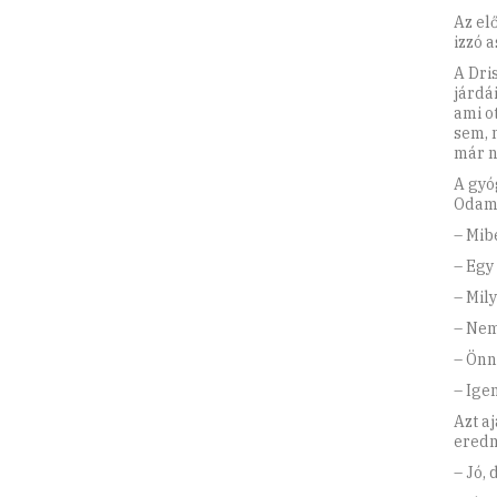
Az el
izzó 
A Dri
járdá
ami o
sem, 
már n
A gyó
Odame
– Mib
– Egy
– Mil
– Nem
– Önn
– Igen
Azt a
eredm
– Jó, 