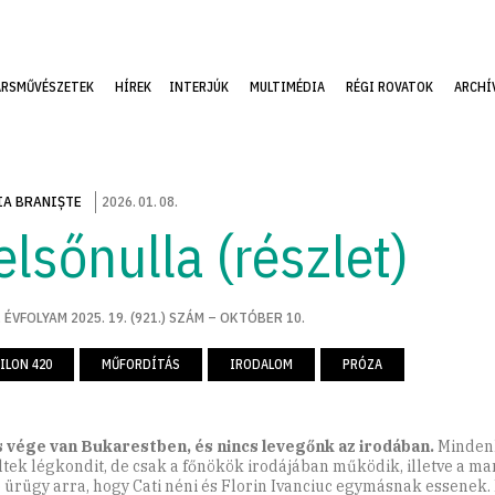
ÁRSMŰVÉSZETEK
HÍREK
INTERJÚK
MULTIMÉDIA
RÉGI ROVATOK
ARCHÍ
IA BRANIȘTE
2026
.
01
.
08
.
elsőnulla (részlet)
 ÉVFOLYAM 2025. 19. (921.) SZÁM – OKTÓBER 10.
ILON 420
MŰFORDÍTÁS
IRODALOM
PRÓZA
s vége van Bukarestben, és nincs levegőnk az irodában.
Minden
ltek légkondit, de csak a főnökök irodájában működik, illetve a m
ó ürügy arra, hogy Cati néni és Florin Ivanciuc egymásnak essenek. 