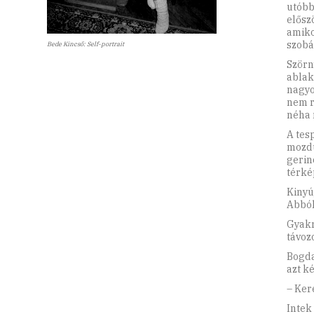
utóbb
előszö
amiko
szobá
Bede Kincső: Self-portrait
Szörn
ablak
nagyo
nem r
néha 
A tes
mozdu
gerin
térké
Kinyú
Abból
Gyakr
távoz
Bogda
azt ké
– Ker
Intek