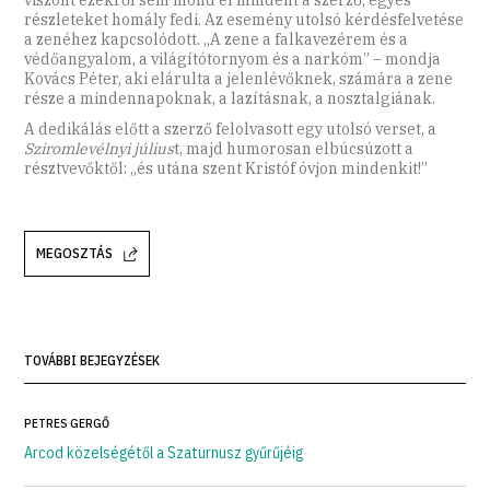
viszont ezekről sem mond el mindent a szerző, egyes
részleteket homály fedi. Az esemény utolsó kérdésfelvetése
a zenéhez kapcsolódott. „A zene a falkavezérem és a
védőangyalom, a világítótornyom és a narkóm” – mondja
Kovács Péter, aki elárulta a jelenlévőknek, számára a zene
része a mindennapoknak, a lazításnak, a nosztalgiának.
A dedikálás előtt a szerző felolvasott egy utolsó verset, a
Sziromlevélnyi július
t, majd humorosan elbúcsúzott a
résztvevőktől: „és utána szent Kristóf óvjon mindenkit!”
MEGOSZTÁS
TOVÁBBI BEJEGYZÉSEK
PETRES GERGŐ
Arcod közelségétől a Szaturnusz gyűrűjéig