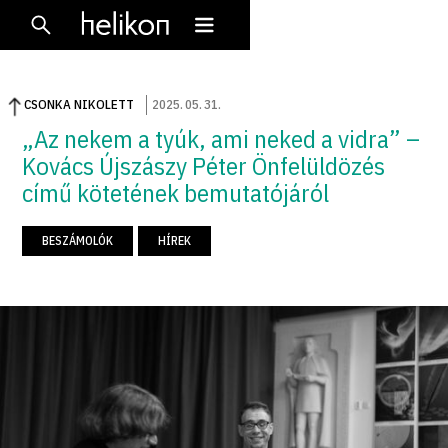
CSONKA NIKOLETT
2025
.
05
.
31
.
„Az nekem a tyúk, ami neked a vidra” –
Kovács Újszászy Péter Önfelüldözés
című kötetének bemutatójáról
BESZÁMOLÓK
HÍREK