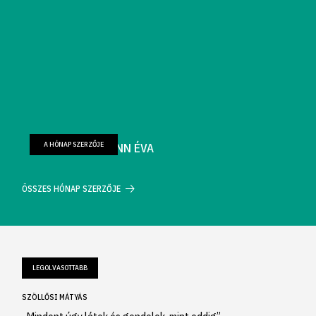
A HÓNAP SZERZŐJE
FARKAS WELLMANN ÉVA
ÖSSZES HÓNAP SZERZŐJE
LEGOLVASOTTABB
SZÖLLŐSI MÁTYÁS