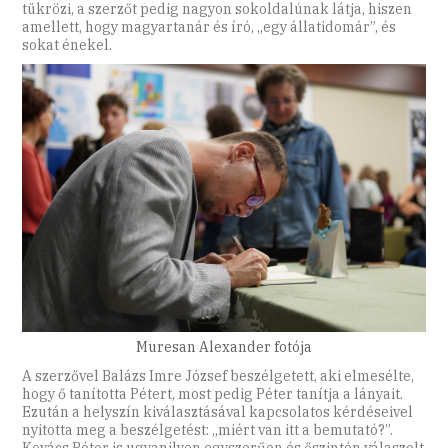
tükrözi, a szerzőt pedig nagyon sokoldalúnak látja, hiszen
amellett, hogy magyartanár és író, „egy állatidomár”, és
sokat énekel.
Muresan Alexander fotója
A szerzővel Balázs Imre József beszélgetett, aki elmesélte,
hogy ő tanította Pétert, most pedig Péter tanítja a lányait.
Ezután a helyszín kiválasztásával kapcsolatos kérdéseivel
nyitotta meg a beszélgetést: „miért van itt a bemutató?”.