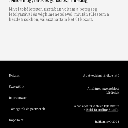
„Mindent úgy látok és gondolok, mint eddig”
Mivel tökéletesen tisztában voltam a betegség
lefolyásával és végkimenetelével, miután túlestem a
kezdeti sokkon, választhattam két út között.
1
2
3
4
5
6
Rólunk
Adatvédelmi tájékoztató
Szerzőink
Általános szerződési
feltételek
Impresszum
A honlapot tervezte és fejlesztette
Támogatók és partnerek
Bold Branding Studio
a
.
Kapcsolat
helikon.ro
© 2021