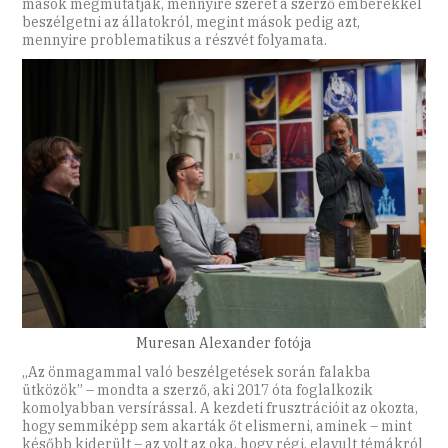
mások megmutatják, mennyire szeret a szerző emberekkel
beszélgetni az állatokról, megint mások pedig azt,
mennyire problematikus a részvét folyamata.
Muresan Alexander fotója
„Az önmagammal való beszélgetések során falakba
ütközök” – mondta a szerző, aki 2017 óta foglalkozik
komolyabban versírással. A kezdeti frusztrációit az okozta,
hogy semmiképp sem akarták őt elismerni, aminek – mint
később kiderült – az volt az oka, hogy régi, elavult témákról