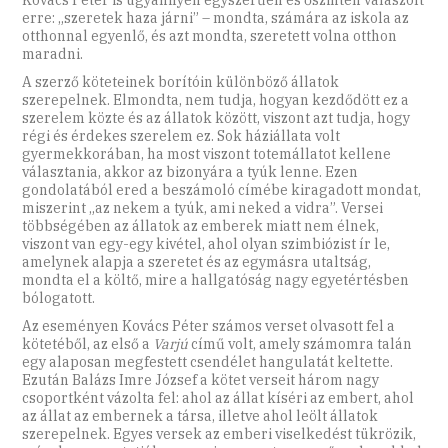
Kovács Péter is ugyanilyen egyszerűen és őszintén válaszolt
erre: „szeretek haza járni” – mondta, számára az iskola az
otthonnal egyenlő, és azt mondta, szeretett volna otthon
maradni.
A szerző köteteinek borítóin különböző állatok
szerepelnek. Elmondta, nem tudja, hogyan kezdődött ez a
szerelem közte és az állatok között, viszont azt tudja, hogy
régi és érdekes szerelem ez. Sok háziállata volt
gyermekkorában, ha most viszont totemállatot kellene
választania, akkor az bizonyára a tyúk lenne. Ezen
gondolatából ered a beszámoló címébe kiragadott mondat,
miszerint „az nekem a tyúk, ami neked a vidra”. Versei
többségében az állatok az emberek miatt nem élnek,
viszont van egy-egy kivétel, ahol olyan szimbiózist ír le,
amelynek alapja a szeretet és az egymásra utaltság,
mondta el a költő, mire a hallgatóság nagy egyetértésben
bólogatott.
Az eseményen Kovács Péter számos verset olvasott fel a
kötetéből, az első a
Varjú
című volt, amely számomra talán
egy alaposan megfestett csendélet hangulatát keltette.
Ezután Balázs Imre József a kötet verseit három nagy
csoportként vázolta fel: ahol az állat kíséri az embert, ahol
az állat az embernek a társa, illetve ahol leölt állatok
szerepelnek. Egyes versek az emberi viselkedést tükrözik,