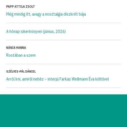
PAPP ATTILA ZSOLT
Még mindig itt, avagy a nosztalgia diszkrét bája
A hónap sikerkönyvei (június, 2026)
NÁNIA HANNA
Rostában a szem
SZÉLYES-PÁL DÁNIEL
Arról írni, amiről nehéz – interjú Farkas Wellmann Éva költővel