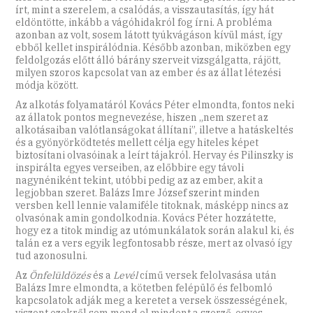
írt, mint a szerelem, a csalódás, a visszautasítás, így hát
eldöntötte, inkább a vágóhidakról fog írni. A probléma
azonban az volt, sosem látott tyúkvágáson kívül mást, így
ebből kellet inspirálódnia. Később azonban, miközben egy
feldolgozás előtt álló bárány szerveit vizsgálgatta, rájött,
milyen szoros kapcsolat van az ember és az állat létezési
módja között.
Az alkotás folyamatáról Kovács Péter elmondta, fontos neki
az állatok pontos megnevezése, hiszen „nem szeret az
alkotásaiban valótlanságokat állítani”, illetve a hatáskeltés
és a gyönyörködtetés mellett célja egy hiteles képet
biztosítani olvasóinak a leírt tájakról. Hervay és Pilinszky is
inspirálta egyes verseiben, az előbbire egy távoli
nagynéniként tekint, utóbbi pedig az az ember, akit a
legjobban szeret. Balázs Imre József szerint minden
versben kell lennie valamiféle titoknak, másképp nincs az
olvasónak amin gondolkodnia. Kovács Péter hozzátette,
hogy ez a titok mindig az utómunkálatok során alakul ki, és
talán ez a vers egyik legfontosabb része, mert az olvasó így
tud azonosulni.
Az
Önfelüldözés
és a
Levél
című versek felolvasása után
Balázs Imre elmondta, a kötetben felépülő és felbomló
kapcsolatok adják meg a keretet a versek összességének,