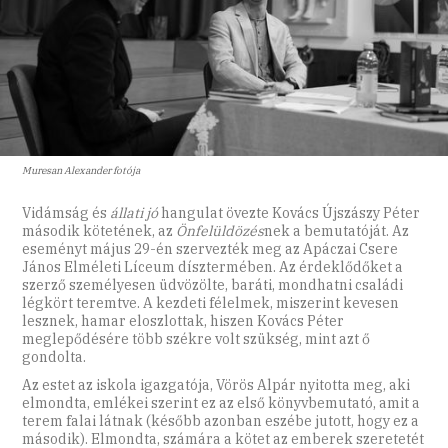
Muresan Alexander fotója
Vidámság és
állati jó
hangulat övezte Kovács Újszászy Péter
második kötetének, az
Önfelüldözés
nek a bemutatóját. Az
eseményt május 29-én szervezték meg az Apáczai Csere
János Elméleti Líceum dísztermében. Az érdeklődőket a
szerző személyesen üdvözölte, baráti, mondhatni családi
légkört teremtve. A kezdeti félelmek, miszerint kevesen
lesznek, hamar eloszlottak, hiszen Kovács Péter
meglepődésére több székre volt szükség, mint azt ő
gondolta.
Az estet az iskola igazgatója, Vörös Alpár nyitotta meg, aki
elmondta, emlékei szerint ez az első könyvbemutató, amit a
terem falai látnak (később azonban eszébe jutott, hogy ez a
második). Elmondta, számára a kötet az emberek szeretetét