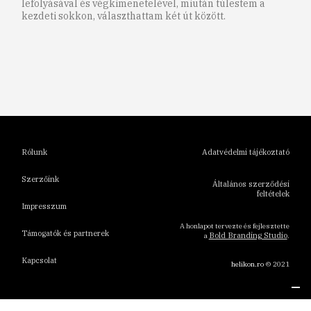
lefolyásával és végkimenetelével, miután túlestem a
kezdeti sokkon, választhattam két út között.
1
2
3
4
5
6
Rólunk
Adatvédelmi tájékoztató
Szerzőink
Általános szerződési
feltételek
Impresszum
A honlapot tervezte és fejlesztette
Támogatók és partnerek
Bold Branding Studio
a
.
Kapcsolat
helikon.ro
© 2021