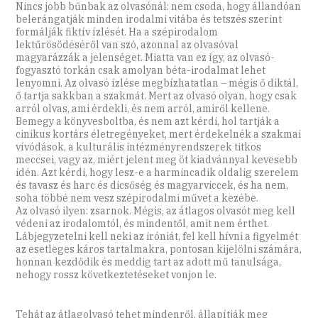
Nincs jobb bűnbak az olvasónál: nem csoda, hogy állandóan
belerángatják minden irodalmi vitába és tetszés szerint
formálják fiktív ízlését. Ha a szépirodalom
lektűrösödéséről van szó, azonnal az olvasóval
magyarázzák a jelenséget. Miatta van ez így, az olvasó-
fogyasztó torkán csak amolyan béta-irodalmat lehet
lenyomni. Az olvasó ízlése megbízhatatlan – mégis ő diktál,
ő tartja sakkban a szakmát. Mert az olvasó olyan, hogy csak
arról olvas, ami érdekli, és nem arról, amiről kellene.
Bemegy a könyvesboltba, és nem azt kérdi, hol tartják a
cinikus kortárs életregényeket, mert érdekelnék a szakmai
vívódások, a kulturális intézményrendszerek titkos
meccsei, vagy az, miért jelent meg öt kiadvánnyal kevesebb
idén. Azt kérdi, hogy lesz-e a harmincadik oldalig szerelem
és tavasz és harc és dicsőség és magyarviccek, és ha nem,
soha többé nem vesz szépirodalmi művet a kezébe.
Az olvasó ilyen: zsarnok. Mégis, az átlagos olvasót meg kell
védeni az irodalomtól, és mindentől, amit nem érthet.
Lábjegyzetelni kell neki az iróniát, fel kell hívni a figyelmét
az esetleges káros tartalmakra, pontosan kijelölni számára,
honnan kezdődik és meddig tart az adott mű tanulsága,
nehogy rossz következtetéseket vonjon le.
Tehát az átlagolvasó tehet mindenről, állapítják meg