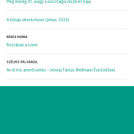
Még mindig itt, avagy a nosztalgia diszkrét bája
A hónap sikerkönyvei (június, 2026)
NÁNIA HANNA
Rostában a szem
SZÉLYES-PÁL DÁNIEL
Arról írni, amiről nehéz – interjú Farkas Wellmann Éva költővel