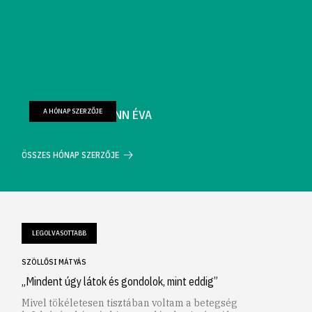
A HÓNAP SZERZŐJE
FARKAS WELLMANN ÉVA
ÖSSZES HÓNAP SZERZŐJE
LEGOLVASOTTABB
SZÖLLŐSI MÁTYÁS
„Mindent úgy látok és gondolok, mint eddig”
Mivel tökéletesen tisztában voltam a betegség