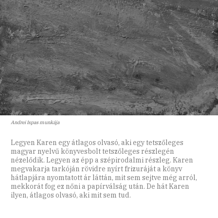
Andrei Ispas munkája
Legyen Karen egy átlagos olvasó, aki egy tetszőleges
magyar nyelvű könyvesbolt tetszőleges részlegén
nézelődik. Legyen az épp a szépirodalmi részleg. Karen
megvakarja tarkóján rövidre nyírt frizuráját a könyv
hátlapjára nyomtatott ár láttán, mit sem sejtve még arról,
mekkorát fog ez nőni a papírválság után. De hát Karen
ilyen, átlagos olvasó, aki mit sem tud.