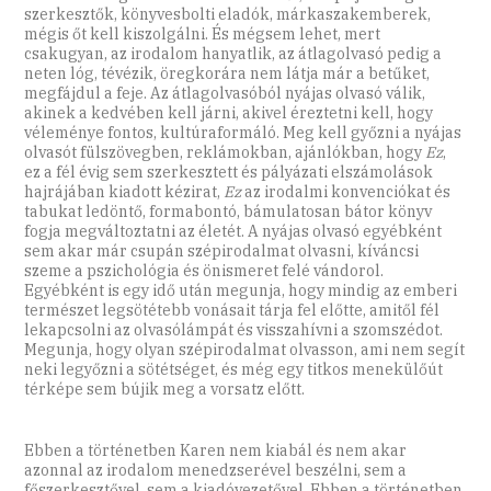
szerkesztők, könyvesbolti eladók, márkaszakemberek,
mégis őt kell kiszolgálni. És mégsem lehet, mert
csakugyan, az irodalom hanyatlik, az átlagolvasó pedig a
neten lóg, tévézik, öregkorára nem látja már a betűket,
megfájdul a feje. Az átlagolvasóból nyájas olvasó válik,
akinek a kedvében kell járni, akivel éreztetni kell, hogy
véleménye fontos, kultúraformáló. Meg kell győzni a nyájas
olvasót fülszövegben, reklámokban, ajánlókban, hogy
Ez
,
ez a fél évig sem szerkesztett és pályázati elszámolások
hajrájában kiadott kézirat,
Ez
az irodalmi konvenciókat és
tabukat ledöntő, formabontó, bámulatosan bátor könyv
fogja megváltoztatni az életét. A nyájas olvasó egyébként
sem akar már csupán szépirodalmat olvasni, kíváncsi
szeme a pszichológia és önismeret felé vándorol.
Egyébként is egy idő után megunja, hogy mindig az emberi
természet legsötétebb vonásait tárja fel előtte, amitől fél
lekapcsolni az olvasólámpát és visszahívni a szomszédot.
Megunja, hogy olyan szépirodalmat olvasson, ami nem segít
neki legyőzni a sötétséget, és még egy titkos menekülőút
térképe sem bújik meg a vorsatz előtt.
Ebben a történetben Karen nem kiabál és nem akar
azonnal az irodalom menedzserével beszélni, sem a
főszerkesztővel, sem a kiadóvezetővel. Ebben a történetben