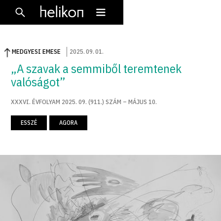
MEDGYESI EMESE
2025
.
09
.
01
.
„A szavak a semmiből teremtenek
valóságot”
XXXVI. ÉVFOLYAM 2025. 09. (911.) SZÁM – MÁJUS 10.
ESSZÉ
AGORA