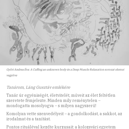
Győri Andrea Éva: A Cuffing an unknown body és a Deep Muscle Relaxation sorozat elemei
vegyítve
Tanárom, Láng Gusztáv emlékére
Tanár úr egyéniségét, életvitelét, műveit az élet feltétlen
szeretete fémjelezte. Minden mily reménytelen –
mondogatta mosolyogva – s milyen nagyszerű!
Komolyan vette szenvedélyeit – a gondolkodást, a sakkot, az
irodalmat és a tanítást.
Pontos rituáléval kezdte kurzusait: a kolozsvári egyetem