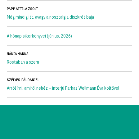
PAPP ATTILA ZSOLT
Még mindig itt, avagy a nosztalgia diszkrét bája
A hónap sikerkönyvei (június, 2026)
NÁNIA HANNA
Rostában a szem
SZÉLYES-PÁL DÁNIEL
Arról írni, amiről nehéz – interjú Farkas Wellmann Éva költővel