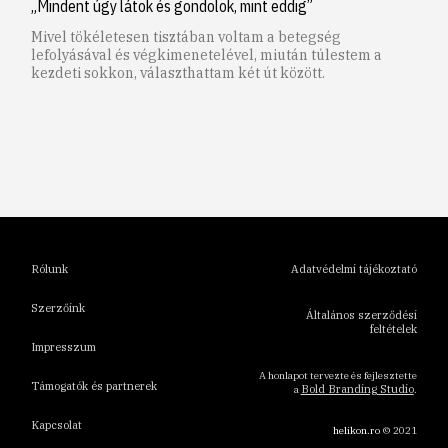
„Mindent úgy látok és gondolok, mint eddig”
Mivel tökéletesen tisztában voltam a betegség
lefolyásával és végkimenetelével, miután túlestem a
kezdeti sokkon, választhattam két út között.
1
2
3
4
5
6
Rólunk
Adatvédelmi tájékoztató
Szerzőink
Általános szerződési
feltételek
Impresszum
A honlapot tervezte és fejlesztette
Támogatók és partnerek
Bold Branding Studio
a
.
Kapcsolat
helikon.ro
© 2021