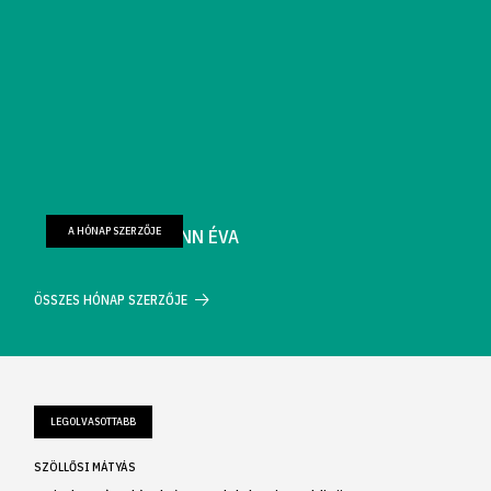
A HÓNAP SZERZŐJE
FARKAS WELLMANN ÉVA
ÖSSZES HÓNAP SZERZŐJE
LEGOLVASOTTABB
SZÖLLŐSI MÁTYÁS