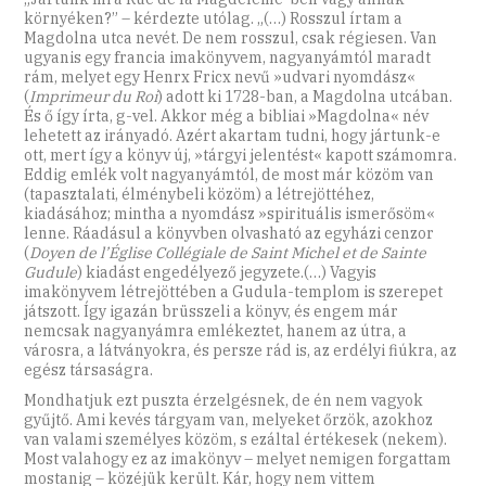
környéken?” – kérdezte utólag. „(…) Rosszul írtam a
Magdolna utca nevét. De nem rosszul, csak régiesen. Van
ugyanis egy francia imakönyvem, nagyanyámtól maradt
rám, melyet egy Henrx Fricx nevű »udvari nyomdász«
(
Imprimeur du Roi
) adott ki 1728-ban, a Magdolna utcában.
És ő így írta, g-vel. Akkor még a bibliai »Magdolna« név
lehetett az irányadó. Azért akartam tudni, hogy jártunk-e
ott, mert így a könyv új, »tárgyi jelentést« kapott számomra.
Eddig emlék volt nagyanyámtól, de most már közöm van
(tapasztalati, élménybeli közöm) a létrejöttéhez,
kiadásához; mintha a nyomdász »spirituális ismerősöm«
lenne. Ráadásul a könyvben olvasható az egyházi cenzor
(
Doyen de l’Église Collégiale de Saint Michel et de Sainte
Gudule
) kiadást engedélyező jegyzete.(…) Vagyis
imakönyvem létrejöttében a Gudula-templom is szerepet
játszott. Így igazán brüsszeli a könyv, és engem már
nemcsak nagyanyámra emlékeztet, hanem az útra, a
városra, a látványokra, és persze rád is, az erdélyi fiúkra, az
egész társaságra.
Mondhatjuk ezt puszta érzelgésnek, de én nem vagyok
gyűjtő. Ami kevés tárgyam van, melyeket őrzök, azokhoz
van valami személyes közöm, s ezáltal értékesek (nekem).
Most valahogy ez az imakönyv – melyet nemigen forgattam
mostanig – közéjük került. Kár, hogy nem vittem