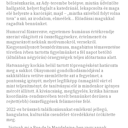
bölcsészkarán, az Ady-terembe belépve, miután üdvözölte
hallgatóit, helyet foglalt a katedránál, lekapcsolta és maga
elé helyezte a karóráját, majd – „mintha szívéből folyt volna
tova” a szó, az irodalom, elmeélek… Előadásai magukkal
ragadtak bennünket.
Humorral fűszerezve, egyetemes-humánus értékrendje
szerint világított rá összefüggésekre, értelmezett és
magyarázott nekünk motívumokról, versekről.
Kiegyensúlyozott beszédritmusa, magabiztos témavezetése
töretlen ívben tartotta figyelmünket a fél napot betöltő
(általában négyórás) óraegységek teljes időtartama alatt.
Hatvannégy kockán belül tartott töprengésként határozta
meg a sakkot. Oknyomozó gondolkodásmódjával a
sakktáblára vetítve szemléltette azt a fegyelmet, a
pontosság igényét, melyet legfőképp önmagától várt el
mint teljesítményt, de tanítványai elé is mindenkor igényes
mércét állított. A kíváncsiság, megfigyelés, kritika hármas
koordináta-rendszerében terelt bennünket derűsen a
rejtett(ebb) összefüggések felismerése felé.
2022-es brüsszeli találkozásunkat emlékező jellegű,
hangulatos, kulturális csendélet-töredékként örökítette
meg.
„Jártunk mi a Rue de la Magdeleine-ben vagy annak