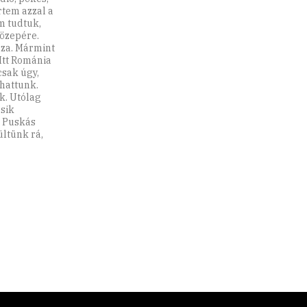
örtem azzal a
m tudtuk,
közepére.
aza. Mármint
 Itt Románia
csak úgy,
lhattunk.
k. Utólag
sik
s Puskás
ültünk rá,