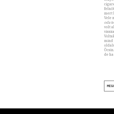
cigare
felnő
mert 
Vele 
oda
ne
volt 
vissz
Volta
mind 
oldal
Öcsin
de ha
MEG