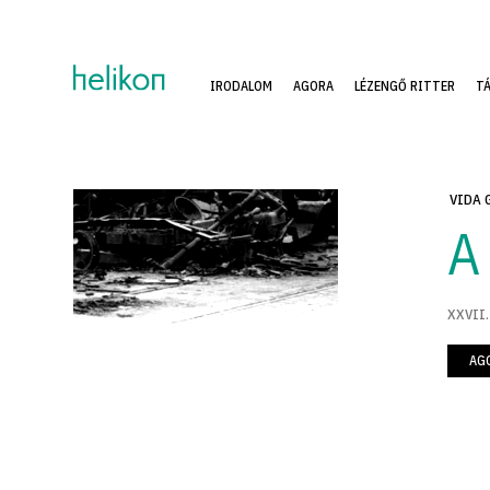
IRODALOM
AGORA
LÉZENGŐ RITTER
T
VIDA 
A
XXVII.
AG