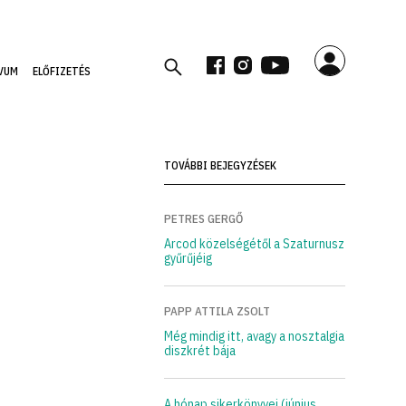
VUM
ELŐFIZETÉS
TOVÁBBI BEJEGYZÉSEK
PETRES GERGŐ
Arcod közelségétől a Szaturnusz
gyűrűjéig
PAPP ATTILA ZSOLT
Még mindig itt, avagy a nosztalgia
diszkrét bája
A hónap sikerkönyvei (június,