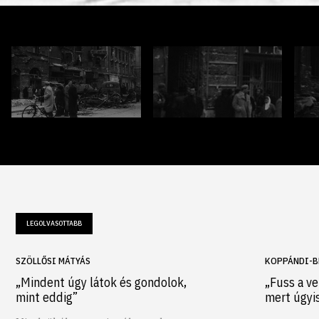
LEGOLVASOTTABB
SZÖLLŐSI MÁTYÁS
KOPPÁNDI-B
„Mindent úgy látok és gondolok,
„Fuss a ve
mint eddig”
mert úgyi