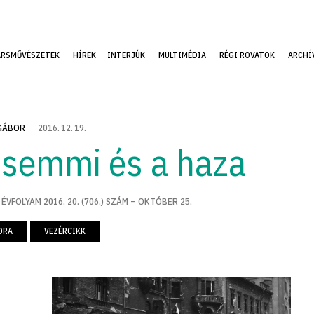
ÁRSMŰVÉSZETEK
HÍREK
INTERJÚK
MULTIMÉDIA
RÉGI ROVATOK
ARCHÍ
GÁBOR
2016
.
12
.
19
.
 semmi és a haza
 ÉVFOLYAM 2016. 20. (706.) SZÁM – OKTÓBER 25.
ORA
VEZÉRCIKK