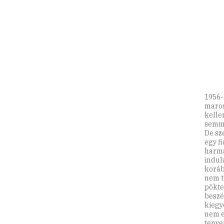
1956-
maros
kelle
semmi
De sz
egy f
harma
indul
koráb
nem t
pökte
beszé
kiegy
nem e
tenye