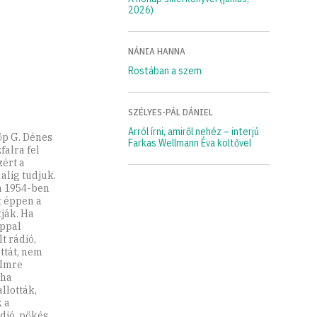
2026)
NÁNIA HANNA
Rostában a szem
SZÉLYES-PÁL DÁNIEL
Arról írni, amiről nehéz – interjú
öp G. Dénes
Farkas Wellmann Éva költővel
falra fel
zért a
alig tudjuk.
n 1954-ben
t éppen a
ják. Ha
appal
t rádió,
ttát, nem
 Imre
 ha
llották,
 a
dió, pökés,