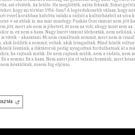
tta, azt elvitték. Az leülte. Ha meglőtték, azóta fekszik. Sokat gyöt
tteket, hogy mi történt 1956-ban? A legérdekesebb válasz, hogy ne
két évvel korábban kidobta valaki a rádiót a kultúrházból az utca 
ment-e az ablak is, ma már mindegy. Puskás Öcsi viszont nem jött h
m jött, mert
ide
nem is jöhetett, itt nem az volt, ahogy most sem az.
akkor is, ez nem a haza. Nagy Imrét viszont idehozták, nem nekünk, 
a is vitték – akasztani. Mi nem csináltunk semmit, mert nem is csiná
k, akik leülték a semmit, voltak, akik letagadták. Mind hősök voltun
hősök leszünk, a diktátorok pedig nyugodtan fordulhatnak át a má
ukra, ha rajtunk múlik. De nem rajtunk múlik, nem a rádión, nem i
. Ez a semmi. Ez a haza. Nem azért jön el valami hozzánk, mert kész
 nem készülünk, sosem fog eljönni.
OSZTÁS