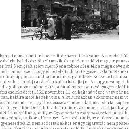
ban mi nem csináltunk semmit, de szerettünk volna. A mondat Fül
vásárhelyi lelkésztől származik, és minden erdélyi magyar panasz
ne írni. Nem csak azért, mert ő és a többiek leülték a maguk éveit e
ért, hanem azért, hogy el ne felejtsük: volt egyszer valami. Ma már 
eretünk úgy tenni, mintha tudnánk vagy tudnók. Kedvenc falumba
iatalember kidobja a rádiót a kultúrház ajtaján. A magyar válogatot
dik gólt kapja a németektől. A fiatalembert garázdaságért előállít
atos cselekedetét 1956. november 11-én hajtaná végre, vagy pár n
ban, halálra is ítélhették volna. A kultúrházban akkor már nem vol
örtént semmi, nem gyűltek össze az emberek, nem sodortak cigare
k a tenyerükbe. De ha lett volna rádió, és az emberek hallják Nagy
dét, ha megállnak, amíg az
Egy mondat a zsarnokságról
elhangzik,
enesednek, amikor a Himnusz... Nem volt rádió, az emberek nem ha
gyenesedtek ki, nem sodortak akkor és úgy cigarettát, nem pöktek
rükbe. Akiről viszont a hatóság azt gondolta, hogy akár egyenes, rá