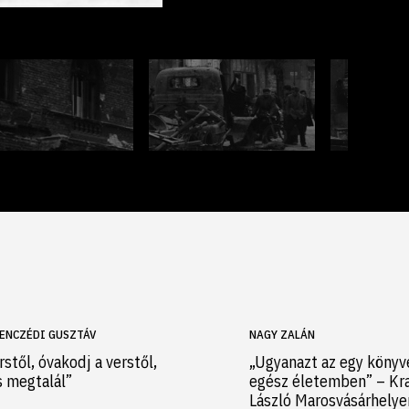
ENCZÉDI GUSZTÁV
NAGY ZALÁN
rstől, óvakodj a verstől,
„Ugyanazt az egy könyv
s megtalál”
egész életemben” – Kr
László Marosvásárhely