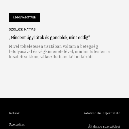
LEGOLVASOTTABB
SZÖLLŐSI MÁTYÁS
„Mindent úgy látok és gondolok, mint eddig”
Mivel tökéletesen tisztában voltam a betegség
lefolyásával és végkimenetelével, miután túlestem a
kezdeti sokkon, választhattam két út között.
1
2
3
4
5
6
Rólunk
Adatvédelmi tájékoztató
Szerzőink
Általános szerződési