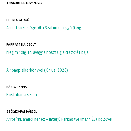
TOVÁBBI BEJEGYZÉSEK
PETRES GERGŐ
Arcod közelségétől a Szaturnusz gyűrűjéig
PAPP ATTILA ZSOLT
Még mindig itt, avagy a nosztalgia diszkrét bája
A hónap sikerkönyvei (június, 2026)
NÁNIA HANNA
Rostában a szem
SZÉLYES-PÁL DÁNIEL
Arról írni, amiről nehéz – interjú Farkas Wellmann Éva költővel