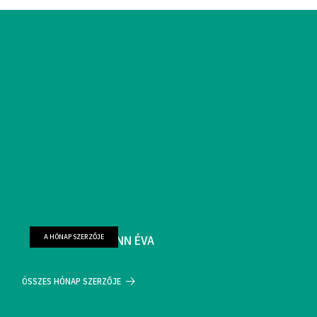
A HÓNAP SZERZŐJE
FARKAS WELLMANN ÉVA
ÖSSZES HÓNAP SZERZŐJE