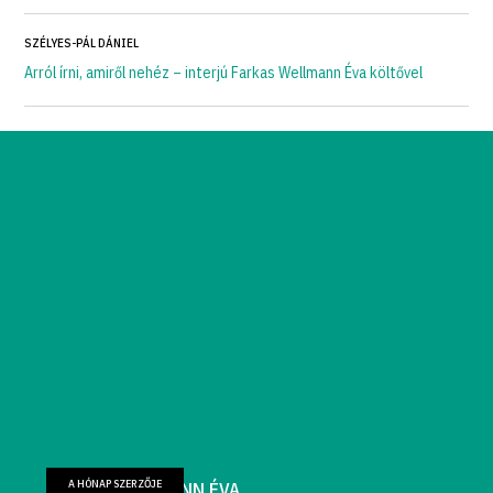
SZÉLYES-PÁL DÁNIEL
Arról írni, amiről nehéz – interjú Farkas Wellmann Éva költővel
A HÓNAP SZERZŐJE
FARKAS WELLMANN ÉVA