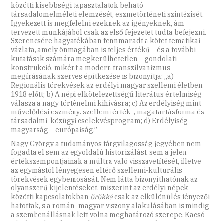
közötti kisebbségi tapasztalatok beható
társadalomelméleti elemzését, eszmetörténeti szintézisét.
Igyekezett is megfelelni ezeknek az igényeknek, ám
tervezett munkájából csak az első fejezetet tudta befejezni.
Szerencsére hagyatékában fennmaradt a kötet tematikai
vázlata, amely önmagában is teljes értékű – és a további
kutatások számára megkerülhetetlen – gondolati
konstrukció, miként a modern transzilvanizmus
megírásának szerves építkezése is bizonyítja: „a)
Regionális törekvések az erdélyi magyar szellemi életben
1918 előtt; b) A népi elkötelezettségű literátus értelmiség
válasza a nagy történelmi kihívásra; c) Az erdélyiség mint
művelődési eszmény: szellemi érték-, magatartásforma és
társadalmi-közügyi cselekvésprogram; d) Erdélyiség –
magyarság – európaiság.”
Nagy György a tudományos tárgyilagosság jegyében nem
fogadta el sem az egyoldalú historizálást, sem a jelen
értékszempontjainak a múltra való visszavetítését, illetve
az egymástól lényegesen eltérő szellemi-kulturális
törekvések egybemosását. Nem látta bizonyíthatónak az
olyanszerű kijelentéseket, miszerint az erdélyi népek
közötti kapcsolatokban
örökké
csak az elkülönülés tényezői
hatottak, s a román–magyar viszony alakulásában is mindig
a szembenállásnak lett volna meghatározó szerepe. Kacsó