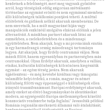
kezdetnek a felelősségét, mert meg vagyunk győződve
arról, hogy térségünk eddig szigorúan szétválasztó
történelme az egymást erősítő és nem egymással szemben­
álló különbségek találkozási pontjává tehető. A múlttal
előítéletek és gátlások nélkül akarunk szembenézni. De
nem szeretnők, ha a múlt magyarázat híján vagy
manipulációk eszközéül szolgálva elzárná előlünk a jelen
alternatíváit. A másikban partnert akarunk látni: az
eszmékben, a cselekedetekben és a mindennapi
együttélésben. Nem akarjuk, hogy a mi provinciánk ezután
is egy harmadrangú ország másodrangú tartománya
legyen. Azt akarjuk, hogy Erdély centrummá váljon. Nem
mások fölött, hanem egyensúlyban és partnerségben más
centrumokkal. Olyan Erdélyt akarunk, amelyben a vallási,
etnikai, kulturális különbségek kölcsönösen kiegészítik
egymást – az egész térség javára. Nem akarunk
újjáéleszteni – és még kevésbé kiváltani vagy támogatni
valamiféle helyi érdekű, a román, magyar és német
különbség fölötti vagy éppenséggel e különbségek ellen
irányuló transzilvanizmust. Európai erdélyiséget akarunk,
amely ezeket az eltérő hagyományokat és identitásokat
modern, az egységesülő Európa szellemiségéhez közelítő
konszociatív rendszerbe tudja foglalni.” Javasolták például
Románia regionális szerkezetű állammá való átalakítását,
kezdeményezésükről tájékoztatták az Európai