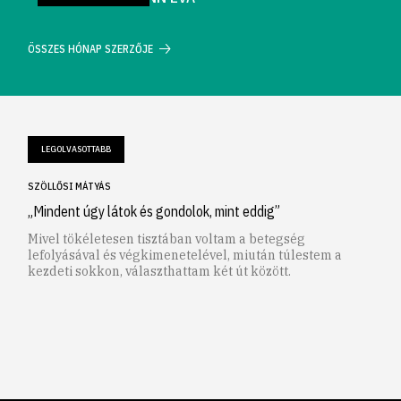
ÖSSZES HÓNAP SZERZŐJE
LEGOLVASOTTABB
SZÖLLŐSI MÁTYÁS
„Mindent úgy látok és gondolok, mint eddig”
Mivel tökéletesen tisztában voltam a betegség
lefolyásával és végkimenetelével, miután túlestem a
kezdeti sokkon, választhattam két út között.
1
2
3
4
5
6