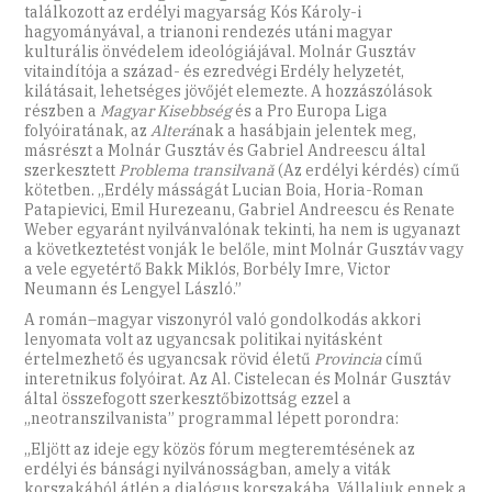
találkozott az erdélyi magyarság Kós Károly-i
hagyományával, a trianoni rendezés utáni magyar
kulturális önvédelem ideológiájával. Molnár Gusztáv
vitaindítója a század- és ezredvégi Erdély helyzetét,
kilátásait, lehetséges jövőjét elemezte. A hozzászólások
részben a
Magyar Kisebbség
és a Pro Europa Liga
folyóiratának, az
Alterá
nak a hasábjain jelentek meg,
másrészt a Molnár Gusztáv és Gabriel Andreescu által
szerkesztett
Problema transilvană
(Az erdélyi kérdés) című
kötetben. „Erdély másságát Lucian Boia, Horia-Roman
Patapievici, Emil Hurezeanu, Gabriel Andreescu és Renate
Weber egyaránt nyilvánvalónak tekinti, ha nem is ugyanazt
a következtetést vonják le belőle, mint Molnár Gusztáv vagy
a vele egyetértő Bakk Miklós, Borbély Imre, Victor
Neumann és Lengyel László.”
A román–magyar viszonyról való gondolkodás akkori
lenyomata volt az ugyancsak politikai nyitásként
értelmezhető és ugyancsak rövid életű
Provincia
című
interetnikus folyóirat. Az Al. Cistelecan és Molnár Gusztáv
által összefogott szerkesztőbizottság ezzel a
„neotranszilvanista” programmal lépett porondra:
„Eljött az ideje egy közös fórum megteremtésének az
erdélyi és bánsági nyilvánosságban, amely a viták
korszakából átlép a dialógus korszakába. Vállaljuk ennek a