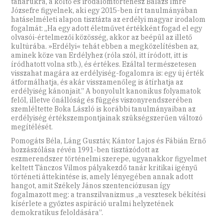
tanárukra, a költő és irodalomtörténész Balázs Imre
Józsefre figyelnek, aki egy 2015-ben írt tanulmányában
hatáselméleti alapon tisztázta az erdélyi magyar irodalom
fogalmát: „Ha egy adott életművet értékként fogad el egy
olvasói-értelmezői közösség, akkor az beépül az illető
kultúrába. »Erdélyi« tehát ebben a megközelítésben az,
aminek köze van Erdélyhez (róla szól, itt íródott, itt is
íródhatott volna stb.), és értékes. Ezáltal természetesen
visszahat magára az erdélyiség-fogalomra is: egy új érték
átformálhatja, és akár visszamenőleg is átírhatja az
erdélyiség kánonjait.” A bonyolult kanonikus folyamatok
felől, illetve önállóság és függés viszonyrendszerében
szemléltette Boka László is korábbi tanulmányaiban az
erdélyiség értékszempontjainak szükségszerűen változó
megítélését.
Pomogáts Béla, Láng Gusztáv, Kántor Lajos és Fábián Ernő
hozzászólása révén 1991-ben tisztázódott az
eszmerendszer történelmi szerepe, ugyanakkor figyelmet
keltett Tánczos Vilmos pályakezdő tanár kritikai igényű
történeti áttekintése is, amely lényegében annak adott
hangot, amit Székely János szentenciózusan így
fogalmazott meg: a transzilvanizmus „a vesztesek békítési
kísérlete a győztes aspiráció uralmi helyzetének
demokratikus feloldására”.