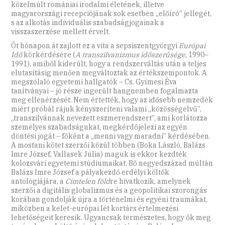
közelmúlt romániai irodalmi életének, illetve
magyarországi recepciójának sok esetben „előíró” jellegét,
s az alkotás individuális szabadságjogainak a
visszaszerzése mellett érvelt.
Öt hónapon át zajlott ez a vita a sepsiszentgyörgyi
Európai
Idő
körkérdésére (
A transzilvanizmus időszerűsége
, 1990–
1991), amiből kiderült, hogy a rendszerváltás után a teljes
elutasításig menően megváltoztak az értékszempontok. A
megszólaló egyetemi hallgatók – Cs. Gyímesi Éva
tanítványai – jó része ingerült hangnemben fogalmazta
meg ellenérzését. Nem értették, hogy az idősebb nemzedék
miért próbál rájuk kényszeríteni valami „közösségelvű”,
„transzilvánnak nevezett eszmerendszert”, ami korlátozza
személyes szabadságukat, megkérdőjelezi az egyén
döntési jogát – főként a „menni vagy maradni” kérdésében.
A mostani kötet szerzői közül többen (Boka László, Balázs
Imre József, Vallasek Júlia) maguk is ekkor kezdték
kolozsvári egyetemi stúdiumaikat. Bő negyedszázad múltán
Balázs Imre József a pályakezdő erdélyi költők
antológiájára, a
Címtelen föld
re hivatkozik, amelynek
szerzői a digitális globalizmus és a geopolitikai szorongás
korában gondolják újra a történelmi és egyéni traumákat,
miközben a kelet-európai lét kortárs értelmezési
lehetőségeit keresik. Ugyancsak természetes, hogy ők meg