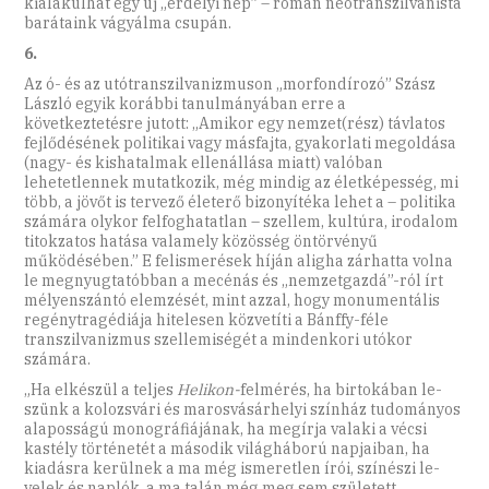
kialakulhat egy új „erdélyi nép” – román neotranszilvanista
barátaink vágyálma csupán.
6.
Az ó- és az utótranszilvanizmuson „morfondírozó” Szász
László egyik korábbi tanulmányában erre a
következtetésre jutott: „Amikor egy nemzet(rész) távlatos
fejlődésének politikai vagy másfajta, gyakorlati megoldása
(nagy- és kishatalmak ellenállása miatt) valóban
lehetetlennek mutatkozik, még mindig az életképesség, mi
több, a jövőt is tervező életerő bizonyítéka lehet a – politika
számára olykor felfoghatatlan – szellem, kultúra, irodalom
titokzatos hatása valamely közösség öntörvényű
működésében.” E felismerések híján aligha zárhatta volna
le megnyugtatóbban a mecénás és „nemzetgazdá”-ról írt
mélyenszántó elemzését, mint azzal, hogy monumentális
regénytragédiája hitelesen közvetíti a Bánffy-féle
transzilvanizmus szellemiségét a mindenkori utókor
számára.
„Ha elkészül a teljes
Heli­kon-
felmérés, ha birtokában le­
szünk a kolozsvári és marosvásárhelyi színház tudományos
ala­posságú monográfiájának, ha megírja valaki a vécsi
kastély történetét a második világháború napjaiban, ha
kiadásra kerülnek a ma még ismeretlen írói, színészi le­
velek és naplók, a ma talán még meg sem született