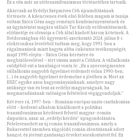
Ez a vita már az utótranszilvanizmus történetéhez tartozik.
Akárcsak az Erdélyi Szépmíves Céh újraindításának
története. A kilencvenes évek első felében magam is tanúja
voltam Szőcs Géza nagy reményű kezdeményezésének és
az ügyintézést magára vállaló Tar Károly erőfeszítéseinek,
előfizetője és olvasója a Céh által kiadott három kötetnek. A
Svédországban élő ügyvezető-szerkesztő 2024. július 8-i
elektronikus leveléből tudtam meg, hogy 1991-ben a
rágalmazások miatt hagyta abba önkéntes tevékenységét,
majd 1995 elején – Szőcs Géza kérésére és
megbízólevelével – tért vissza ismét a Céhhez. A vállalkozás
csődjéből ezt a tanulságot vonta le: „Ez a nyereségmentes
vállalkozás nagyobb figyelmet érdemelt volna 1990-ben,
(…) és nagyobb figyelmet érdemelne a jövőben is. Mert az
ESZC egyike azon hagyományainknak, amelyre nagy
szüksége van és lesz az erdélyi magyarságnak, ha
megmaradásának valóságos feltételeit végiggondoljuk.”
Két évre rá, 1997-ben – Románia európai uniós csatlakozása
előtt – kedvező alkalom kínálkozott a politikai
transzilvanizmus kérdéseit felvető magyar–román
disputára, azaz: az „erdélyi kérdés” újragondolására.
Felelevenedett az új román transzilvanizmus, amely a
Bukaresttel szemben zúgolódó román identitásnak adott
hangot, és jórészt gazdasági érveket sorakoztatott fel. Ez