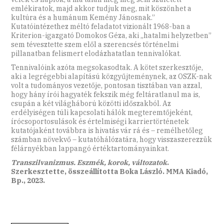
emlékiratok, majd akkor tudjuk meg, mit kö­szönhet a
kultúra és a humánum Kemény Jánosnak.”
Kutatóintézethez méltó feladatot vizionált 1968-ban a
Kriterion-igazgató Domokos Géza, aki „hatalmi helyzetben”
sem tévesztette szem elől a szerencsés történelmi
pillanatban felismert elodázhatatlan tennivalókat.
Tennivalóink azóta megsokasodtak. A kötet szerkesztője,
aki a legrégebbi alapítású közgyűjteménynek, az OSZK-nak
volt a tudományos vezetője, pontosan tisztában van azzal,
hogy hány írói hagyaték fekszik még feltáratlanul ma is,
csupán a két világháború közötti időszakból. Az
erdélyiségen túli kapcsolati hálók megteremtőjeként,
írócsoportosulások és értelmiségi karriertörténetek
kutatójaként továbbra is hivatás vár rá és – remélhetőleg
számban növekvő – kutatóhálózatára, hogy visszaszerezzük
félárnyékban lappangó értéktartományainkat.
Transzilvanizmus. Eszmék, korok, változatok
.
Szerkesztette, összeállította Boka László. MMA Kiadó,
Bp., 2023.