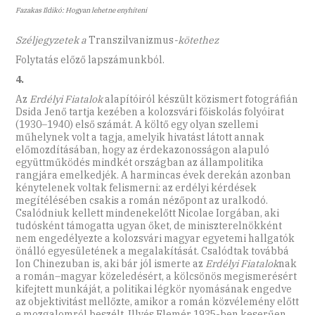
Fazakas Ildikó: Hogyan lehetne enyhíteni
Széljegyzetek a
Transzilvanizmus
-kötethez
Folytatás előző lapszámunkból.
4.
Az
Erdélyi Fiatalok
alapítóiról készült közismert fotográfián
Dsida Jenő tartja kezében a kolozsvári főiskolás folyóirat
(1930–1940) első számát. A költő egy olyan szellemi
műhelynek volt a tagja, amelyik hivatást látott annak
előmozdításában, hogy az érdekazonosságon alapuló
együttműködés mindkét országban az állampolitika
rangjára emelkedjék. A harmincas évek derekán azonban
kénytelenek voltak felismerni: az erdélyi kérdések
megítélésében csakis a román nézőpont az uralkodó.
Csalód­niuk kellett mindenekelőtt Nicolae Iorgában, aki
tudósként támogatta ugyan őket, de miniszterelnökként
nem engedélyezte a kolozsvári magyar egyetemi hallgatók
önálló egyesületének a megalakítását. Csalódtak továbbá
Ion Chinezuban is, aki bár jól ismerte az
Erdélyi Fiatalok
nak
a román–magyar közeledésért, a kölcsö­nös megismerésért
kifejtett munkáját, a politikai légkör nyomásának engedve
az objektivitást mellőzte, amikor a román közvélemény előtt
e mozgalomról beszélt. Illyés Elemér 1935-ben keserűen