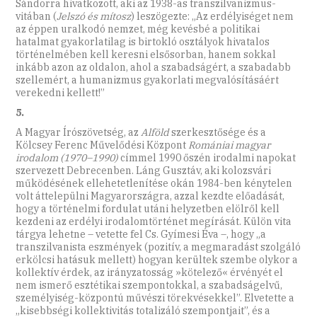
Sándorra hivatkozott, aki az 1938-as transzilvanizmus-
vitában (
Jelszó és mítosz
) leszögezte: „Az erdélyiséget nem
az éppen uralkodó nemzet, még kevésbé a politikai
hatalmat gyakorlatilag is birtokló osztályok hivatalos
történelmében kell keresni elsősorban, hanem sokkal
inkább azon az oldalon, ahol a szabadságért, a szabadabb
szellemért, a humanizmus gyakorlati megvalósításáért
verekedni kellett!”
5.
A Magyar Írószövetség, az
Alföld
szerkesztősége és a
Kölcsey Ferenc Művelődési Központ
Romániai magyar
irodalom (1970–1990)
címmel 1990 őszén irodalmi napokat
szervezett Debrecenben. Láng Gusztáv, aki kolozsvári
működésének ellehetetlenítése okán 1984-ben kénytelen
volt áttelepülni Magyarországra, azzal kezdte előadását,
hogy a történelmi fordulat utáni helyzetben elölről kell
kezdeni az erdélyi irodalomtörténet megírását. Külön vita
tárgya lehetne – vetette fel Cs. Gyímesi Éva –, hogy „a
transzilvanista eszmények (pozitív, a megmaradást szolgáló
erkölcsi hatásuk mellett) hogyan kerültek szembe olykor a
kollektív érdek, az irányzatosság »kötelező« érvényét el
nem ismerő esztétikai szempontokkal, a szabadságelvű,
személyiség-központú művészi törekvésekkel”. Elvetette a
„kisebbségi kollektivitás totalizáló szempontjait”, és a