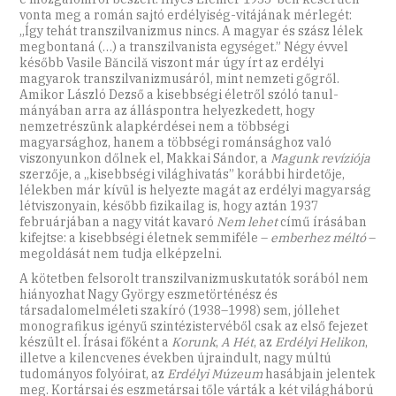
von­ta meg a román sajtó erdélyiség-vitájának mérlegét:
„Így tehát transzilvanizmus nincs. A magyar és szász lélek
megbontaná (…) a transzilvanista egységet.” Négy évvel
később Vasile Băncilă viszont már úgy írt az erdélyi
magyarok transzilvanizmusáról, mint nem­zeti gőgről.
Amikor László Dezső a kisebbségi életről szóló tanul­
mányában arra az álláspontra helyezkedett, hogy
nemzetrészünk alapkérdései nem a többségi
magyarsághoz, hanem a többségi románsághoz való
viszonyunkon dől­nek el, Makkai Sándor, a
Magunk revíziója
szerzője, a „kisebbségi világhivatás” korábbi hirdetője,
lélekben már kívül is helyezte magát az erdélyi magyarság
létviszonyain, később fizikailag is, hogy aztán 1937
februárjában a nagy vitát kavaró
Nem lehet
című írásában
kifejtse: a kisebbségi életnek semmiféle –
emberhez mél­tó
–
megoldását nem tudja elképzelni.
A kötetben felsorolt transzilvanizmuskutatók sorából nem
hiányozhat Nagy György eszmetörténész és
társadalomelméleti szakíró (1938–1998) sem, jóllehet
monografikus igényű szintézistervéből csak az első fejezet
készült el. Írásai főként a
Korunk
,
A Hét
, az
Erdélyi Helikon
,
illetve a kilencvenes években újraindult, nagy múltú
tudományos folyóirat, az
Erdélyi Múzeum
hasábjain jelentek
meg. Kortársai és eszmetársai tőle várták a két világháború