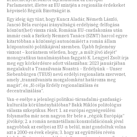
Parlamentet, illetve az EU szintjén a regionális érdekeket
képviselő Régiók Bizottságát is.
Egy ideig úgy tűnt, hogy Kuncz Aladár, Németh László,
Jancsó Béla európai irányultságú erdélyiség-felfogása
köszönt(het) vissza ránk. Románia EU-csatlakozása után
immár csak a Székely Nemzeti Tanács (SZNT) harcol egyre
kitartóbban a közösségi autonómiáért a román állam
központosító politikájával szemben. Újabb fejlemény
viszont – korántsem véletlen, hogy „a múlt jövő idejét”
monografikus tanulmányában faggató K. Lengyel Zsolt írja
meg egy körkérdésre adott válaszában: 2023 januárjában
megalakult a Transilvania Noastră – Erdélyünk – Unser
Siebenbürgen (TEUS) nevű erdélyi regionalista szervezet,
amely „transzilvanista mozgalomként határozza meg
magát”, és „fő célja Erdély regionalizálása és
decentralizálása”.
Van-e esélye a jelenlegi politikai-társadalmi-gazdasági-
kulturális körülményhálóban? Bakk Miklós politológus
válasza szkeptikus. Mert: 1. az európai egységesülési
folyamatba már nem nagyon fér bele a „régiók Európája”
jövőkép; 2. a román nemzetállami konszolidációnak jóval
nagyobbak az esélyei az EU-n belül, mint gondoltuk volna
azt a 2000-es évek elején; 3. hogy az együttélés révén