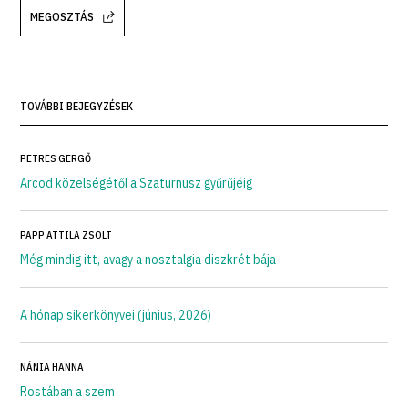
MEGOSZTÁS
TOVÁBBI BEJEGYZÉSEK
PETRES GERGŐ
Arcod közelségétől a Szaturnusz gyűrűjéig
PAPP ATTILA ZSOLT
Még mindig itt, avagy a nosztalgia diszkrét bája
A hónap sikerkönyvei (június, 2026)
NÁNIA HANNA
Rostában a szem