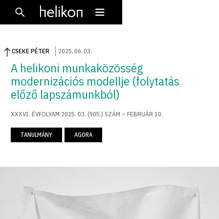
CSEKE PÉTER
2025
.
06
.
03
.
A helikoni munkaközösség
modernizációs modellje (folytatás
előző lapszámunkból)
XXXVI. ÉVFOLYAM 2025. 03. (905.) SZÁM – FEBRUÁR 10.
TANULMÁNY
AGORA