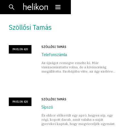
Szöllősi Tamás
SZÖLLŐSI TAMÁS
PAVILON 420
Telefonszámla
Az újságot remegve emelte ki. Már
visszacsúsztatta volna, de a kíváncsiság
megállította. Szobájába vitte, az ágy szélére
ült, kinyitotta.
SZÖLLŐSI TAMÁS
PAVILON 420
Sípszó
És ekkor előkerült egy apró, hegyes síp, egy
régi, kopott darab, amit valaha a saját
gyerekei kaptak, hogy megvicceljék egymást.