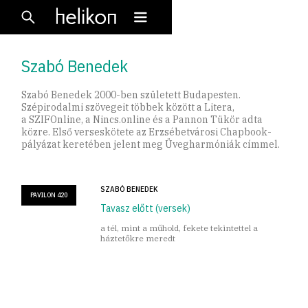
Szabó Benedek
Szabó Benedek 2000-ben született Budapesten.
Szépirodalmi szövegeit többek között a Litera,
a SZIFOnline, a Nincs.online és a Pannon Tükör adta
közre. Első verseskötete az Erzsébetvárosi Chapbook-
pályázat keretében jelent meg Üvegharmóniák címmel.
SZABÓ BENEDEK
PAVILON 420
Tavasz előtt (versek)
a tél, mint a műhold, fekete tekintettel a
háztetőkre meredt