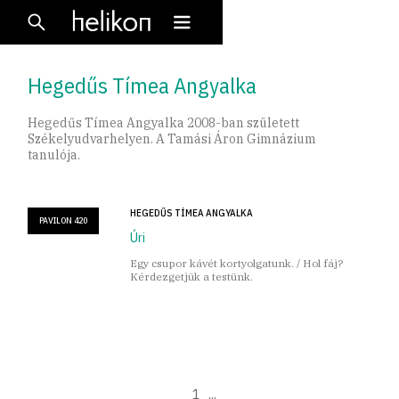
Hegedűs Tímea Angyalka
Hegedűs Tímea Angyalka 2008-ban született
Székelyudvarhelyen. A Tamási Áron Gimnázium
tanulója.
HEGEDŰS TÍMEA ANGYALKA
PAVILON 420
Úri
Egy csupor kávét kortyolgatunk. / Hol fáj?
Kérdezgetjük a testünk.
1
...