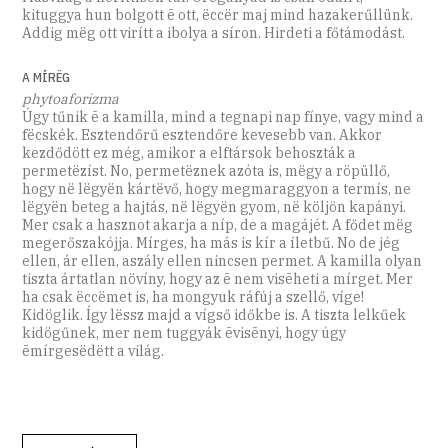
kituggya hun bolgott ē ott, ëccër maj mind hazakerűllünk.
Addig mëg ott virítt a ibolya a síron. Hirdeti a főtámodást.
A MÍRËG
phytoaforizma
Úgy tűnik ē a kamilla, mind a tegnapi nap fínye, vagy mind a
fëcskék. Esztendőrű esztendőre kevesebb van. Akkor
kezdődött ez még, amikor a elftársok behoszták a
permetëzíst. No, permetëznek azóta is, mëgy a röpüllő,
hogy në lëgyën kártëvő, hogy megmaraggyon a termís, ne
lëgyën beteg a hajtás, në lëgyën gyom, në köljön kapányi.
Mer csak a hasznot akarja a níp, de a magájét. A fődet mëg
megerőszakójja. Mírges, ha más is kír a íletbű. No de jég
ellen, ár ellen, aszály ellen nincsen permet. A kamilla olyan
tiszta ártatlan növíny, hogy az ē nem visēheti a mírget. Mer
ha csak ëccëmet is, ha mongyuk ráfúj a szellő, víge!
Kidöglik. Így lëssz majd a vígső időkbe is. A tiszta lelkűek
kidögűnek, mer nem tuggyák ēvisēnyi, hogy úgy
ēmírgesëdëtt a világ.