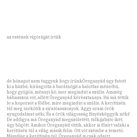
az estének vígórájját írtük
de hónapot nem tuggyuk hogy írünkÖreganyád úgy futott
ki a házbú, kirángotta a barátnőjjit a halottas mënetbű,
hogy gyűjjön, mënnyi kő, mer megindút a szülís. Ammëg
bábasszon vót, allëtt Öreganyád kërësztannya. Há má tëttík
le a koporsót a fődbe, mire megindút a szülís. A keríttísën
túl meg ínekőtík a siratóasszonyok. Aggy uram örök
nyugodalmat nëki. És a örök világosság fínyëskëggyík nëki!
De addigra má Öreganyád megszületëtt, túlkijabáto ikët,
úgy bőgött. Amikor Öreganyád vittík, akkor is fősírt valaki a
keríttísën túl a világ másik felin. Ott vót szëmbe a temető.
Másvilág a keríttísën túl. Öreganyád is csak odaírt,