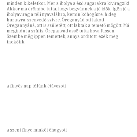
mindën kikeletkor. Mer a ibolya a ēső sugarakra kivirágzik!
Akkor má örömibe tutta, hogy begyünnek a jó idők. Igën jó a
ibolyavirág a téli nyavalákro, kemín köhögísre, hideg
hurutyra, szenvedő szívre. Öreganyád ott lakott
Öregannyáná, ott is születëtt, ott laktak a temető mögött. Má
megindút a szülís, Öreganyád assë tutta hova fusson.
Szëmbe mëg ippen temettek, annya ordított, ezëk mëg
ínekőtík,
a fínyës nap tűlünk ētávozott
a szent fínye minkët ēhagyott