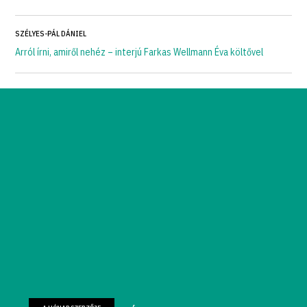
SZÉLYES-PÁL DÁNIEL
Arról írni, amiről nehéz – interjú Farkas Wellmann Éva költővel