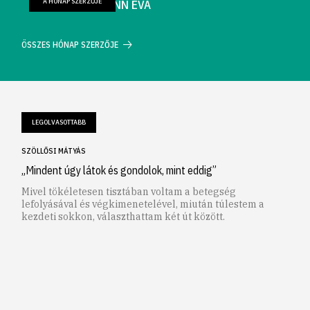
A HÓNAP SZERZŐJE
FARKAS WELLMANN ÉVA
ÖSSZES HÓNAP SZERZŐJE
LEGOLVASOTTABB
SZÖLLŐSI MÁTYÁS
„Mindent úgy látok és gondolok, mint eddig”
Mivel tökéletesen tisztában voltam a betegség
lefolyásával és végkimenetelével, miután túlestem a
kezdeti sokkon, választhattam két út között.
1
2
3
4
5
6