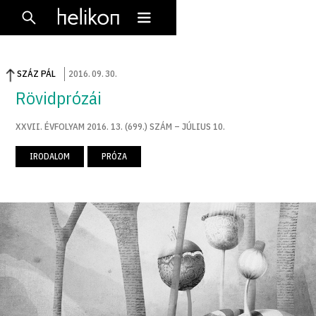
SZÁZ PÁL
2016
.
09
.
30
.
Rövidprózái
XXVII. ÉVFOLYAM 2016. 13. (699.) SZÁM – JÚLIUS 10.
IRODALOM
PRÓZA