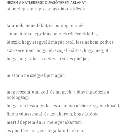
NÉZEM A HATLEBERGI OLVASÓTEREM ABLAKÁT,
ott meleg van, a pizsamás diákok között
találnék menedéket, és boldog lennék.
a nonstopban egy lány betétekről érdeklődik,
látszik, hogy szégyelli magát, ettől lesz nekem kedves.
azt szeretném, hogy teli szájjal kiáltsa, hogy megjött,
hogy megmutassa nekem a véres pináját,
miattam ne szégyellje magát.
megveszem, ami kell, és megyek, a lány ingadozik a
boldogság,
hogy nem lesz anyuka, és a menstruáció szégyene között,
finom válaszvonal, és azt akarom, hogy átlépje,
mert átléptem én is: meleget akartam
és pinát kértem, és megadatott nekem.