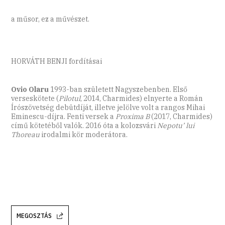
a műsor, ez a művészet.
HORVÁTH BENJI fordításai
Ovio Olaru
1993-ban született Nagyszebenben. Első
verseskötete (
Pilotul
, 2014, Charmides) elnyerte a Román
Írószövetség debütdíját, illetve jelölve volt a rangos Mihai
Eminescu-­díjra. Fenti versek a
Proxima B
(2017, Charmides)
című kötetéből valók. 2016 óta a kolozsvári
Nepotu’ lui
Thoreau
irodalmi kör moderátora.
MEGOSZTÁS