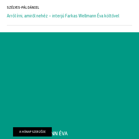
SZÉLYES-PÁL DÁNIEL
Arról írni, amiről nehéz – interjú Farkas Wellmann Éva költővel
A HÓNAP SZERZŐJE
FARKAS WELLMANN ÉVA