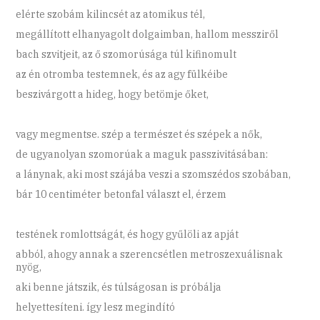
elérte szobám kilincsét az atomikus tél,
megállított elhanyagolt dolgaimban, hallom messziről
bach szvitjeit, az ő szomorúsága túl kifinomult
az én otromba testemnek, és az agy fülkéibe
beszivárgott a hideg, hogy betömje őket,
vagy megmentse. szép a természet és szépek a nők,
de ugyanolyan szomorúak a maguk passzivitásában:
a lánynak, aki most szájába veszi a szomszédos szobában,
bár 10 centiméter betonfal választ el, érzem
testének romlottságát, és hogy gyűlöli az apját
abból, ahogy annak a szerencsétlen metroszexuálisnak
nyög,
aki benne játszik, és túlságosan is próbálja
helyettesíteni. így lesz megindító