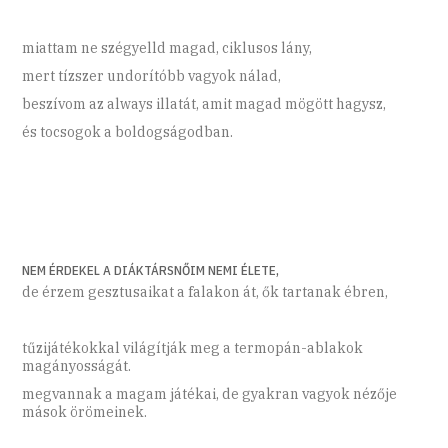
miattam ne szégyelld magad, ciklusos lány,
mert tízszer undorítóbb vagyok nálad,
beszívom az always illatát, amit magad mögött hagysz,
és tocsogok a boldogságodban.
NEM ÉRDEKEL A DIÁKTÁRSNŐIM NEMI ÉLETE,
de érzem gesztusaikat a falakon át, ők tartanak ébren,
tűzijátékokkal világítják meg a termopán-ablakok
magányosságát.
megvannak a magam játékai, de gyakran vagyok nézője
mások örömeinek.