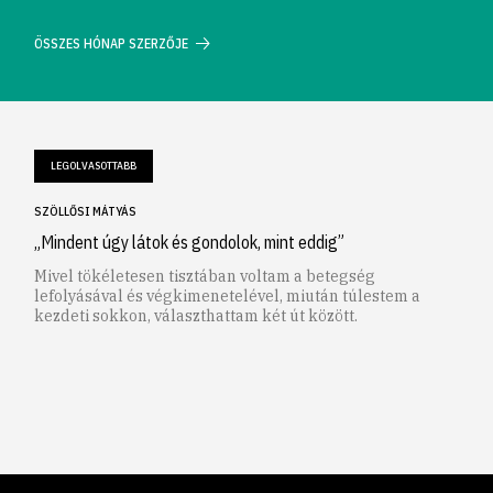
ÖSSZES HÓNAP SZERZŐJE
LEGOLVASOTTABB
SZÖLLŐSI MÁTYÁS
„Mindent úgy látok és gondolok, mint eddig”
Mivel tökéletesen tisztában voltam a betegség
lefolyásával és végkimenetelével, miután túlestem a
kezdeti sokkon, választhattam két út között.
1
2
3
4
5
6