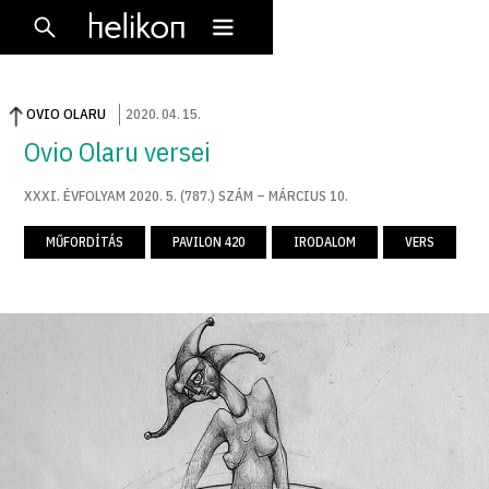
OVIO OLARU
2020
.
04
.
15
.
Ovio Olaru versei
XXXI. ÉVFOLYAM 2020. 5. (787.) SZÁM – MÁRCIUS 10.
MŰFORDÍTÁS
PAVILON 420
IRODALOM
VERS