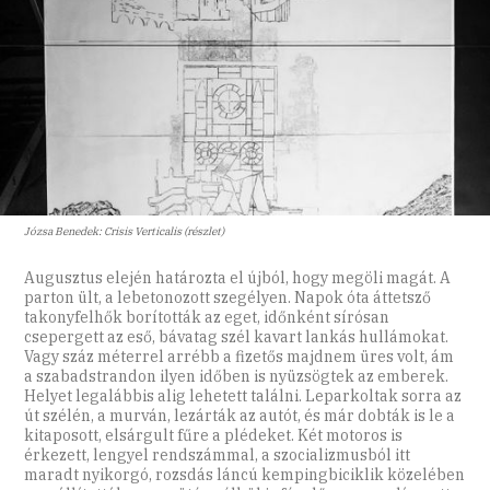
Józsa Benedek: Crisis Verticalis (részlet)
Augusztus elején határozta el újból, hogy megöli magát. A
parton ült, a lebetonozott szegélyen. Napok óta áttetsző
takonyfelhők borították az eget, időnként sírósan
csepergett az eső, bávatag szél kavart lankás hullámokat.
Vagy száz méterrel arrébb a fizetős majdnem üres volt, ám
a szabadstrandon ilyen időben is nyüzsögtek az emberek.
Helyet legalábbis alig lehetett találni. Leparkoltak sorra az
út szélén, a murván, lezárták az autót, és már dobták is le a
kitaposott, elsárgult fűre a plédeket. Két motoros is
érkezett, lengyel rendszámmal, a szocializmusból itt
maradt nyikorgó, rozsdás láncú kempingbiciklik közelében