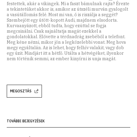
festettek, akár a vikingek. Mi a faszt bámulnak rajta? Érezte
a tekintetüket akkor is, amikor az útszéli murván gyalogolt
a vasútállomás felé. Most mi van, ő is riszálja a seggét?
Szembejött egy ütött-kopott Audi, majdnem elsodorta.
Kurvaanyázott, ebből tudta, hogy ezúttal se fogja
megcsinálni. Csak sajnáltatja magát ezekkel a
gondolatokkal. Elővette a térdnadrág zsebéből a telefont.
Meg kéne nézni, mikor jön a legközelebbi vonat. Meg hova
megy egyáltalán. Az is lehet, hogy felhív valakit, vagy dob
egy üzit. Mindjárt itt a hétfő. Utálta a hétvégéket, ilyenkor
nem történik semmi, az ember kinyírni is unja magát.
MEGOSZTÁS
TOVÁBBI BEJEGYZÉSEK