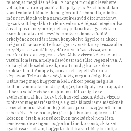
telefonját megállás nélkül. A hangot mondjuk levehette
volna, kurvára idegesítő volt a pittyegés. Az út túloldalán
vonat zakatolt. Mindenki megfordult és bámulta, mintha
még nem láttak volna narancspiros svéd dízelmozdonyt.
Igazuk volt, legalább történik valami. A lépcső tetején állva
ő is alaposan megnézte, néhány pillanatra a gyerekkori
nyarak jutottak róla eszébe, amikor a tanácsi üdülő
erkélyének rozsdás rácsán könyökölve figyelte az akkor
még sűrű nádas előtt elhúzó gyorsvonatot, majd visszaült a
szegélyre, a szandált egyelőre nem húzta vissza, azon
morfondírozott, vegyen-e sört. Ahhoz vissza kéne menni a
vasútállomásra, amely a fizetős strand túlsó végénél van. A
dohánybolt közelebb esik, de ott mindig kurva sokan
szoktak lenni. Amúgy is, annyira elcsépelt sörözni a
vízparton. Tele a töke a végletekig megunt dolgokkal.
Utána meg majd hugyoznia kell. Akkor pedig mégis le
kellene venni a térdnadrágot, igaz, fürdőgatya van rajta, de
ebben a sekély vízben majdnem a túlpartig kéne
gyalogolnia ahhoz, hogy belehugyozhasson. Addig viszont
többször megmártóztathatja a gizda lábszárait a másoknak
a víznél nem sokkal melegebb pisájában, az egyébről nem
is beszélve. A nem annyira jó csajok is már majdnem a tó
közepén jártak, a seggüket ilyen távolságból nem látta
rendesen, de azt igen, hogy a hullámok a combjuk közét
nyaldossák. Jól van, hagyjuk inkább a sört. Megfordult, a