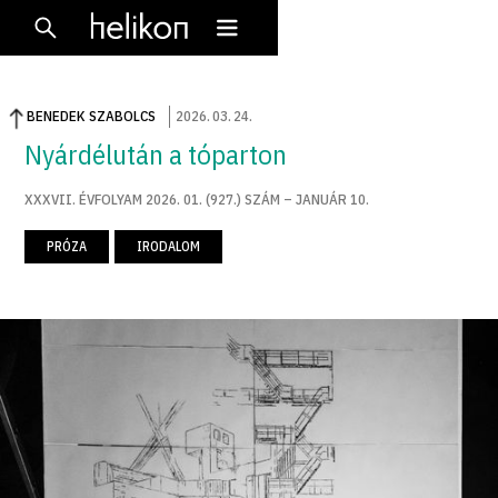
BENEDEK SZABOLCS
2026
.
03
.
24
.
Nyárdélután a tóparton
XXXVII. ÉVFOLYAM 2026. 01. (927.) SZÁM – JANUÁR 10.
PRÓZA
IRODALOM