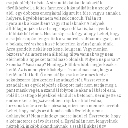
csajok plédjét nézte. A strandtáskáikat letakarták
törülközővel, a foltos farmerek kikandikáltak a szegély
alól, egy dobozos energiaital kigurult a fűre, vagyis annak a
helyére. Egyébként nem volt sok cuccuk. Talán itt
nyaralnak a közelben? Vagy itt is laknak? A helyiek
állítólag unják a tavat meg a nyaralókat is, bár ilyenkor
utóbbiakból élnek. Mostanság csak úgy-ahogy. Lehet, hogy
a csajok csupán leugrottak a vonatról csobbanni egyet, ami
a bokáig érő vízben kissé lehetetlen kívánságnak tűnik.
Arra gondolt, neki is ezt kéne, leugrani. Vagy menjen
biztosra? Az interneten állítólag tiltva vannak vagy nem
elérhetők a tippeket tartalmazó oldalak. Milyen nap is van?
Szombat? Vasárnap? Mindegy. Előbb-utóbb megérkezik a
hétfő. Az is mennyire közhelyes és unalmas már, hogy a
hétfőt utálni kell. Ő nem utálja, csak már nincs kedve
sokadszorra újrakezdeni az átlagéletét. Visszavette a
szandált. Az egyik tépőzár elkopott, már nem tartja meg a
pánt másik végét, a szandál folyton le akar a lábáról esni.
Fölállt, csattogó léptekkel elindult a betonon. Kerülgette az
embereket, a legszívesebben rájuk ordított volna,
húzzanak már a retkes picsába, miért nem mennek arrébb.
Lehet, hogy mégis az állomás esik közelebb, nem a
dohánybolt? Nem mindegy, merre indul el. Észrevette, hogy
a két motoros csávó őt sasolja. Egyáltalán nem lengyelnek
néztek ki, inkább skandinávnak, a szakállukkal úgy