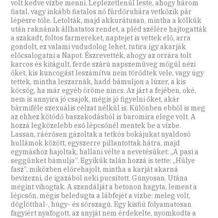
volt kedve vízbe menni. Leplezetlenül leste, ahogy három
fiatal, vagy inkább fiatalos nő fürdőruhára vetkőzik pár
lépésre tőle. Letolták, majd akkurátusan, mintha a kölkük
után raknának állhatatos rendet, a pléd szélére hajtogatták
a szakadt, foltos farmereket, naptejet is vettek elő, arra
gondolt, ez valami vududolog lehet, tutira így akarják
előcsalogatni a Napot. Észrevették, ahogy az orrára tolt
karcos és kitágult, ferde szárú napszemüveg mögül nézi
őket, kis kuncogást leszámítva nem törődtek vele, vagy úgy
tettek, mintha leszarnák, hadd bámuljon a lúzer, a kis
köcsög, ha már egyéb öröme nincs. Az járt a fejében, oké,
nem is annyira jó csajok, mégis jó figyelni őket, akár
bármiféle szexuális célzat nélkül is. Különben ebből is meg
az ehhez kötődő baszakodásból is baromira elege volt. A
hozzá legközelebb eső lépcsőnél mentek be a vízbe.
Lassan, ráérősen gázoltak a tetkós bokájukat nyaldosó
hullámok között, egyszerre pillantottak hátra, majd
egymáshoz hajoltak, hallani vélte a nevetésüket: „A pasi a
seggünket bámulja”. Egyikük talán hozzá is tette: „Hülye
fasz”, miközben előrehajolt, mintha a karját akarná
bevizezni, de igazából neki pucsított. Gúnyosan. Utána
megint vihogtak. A szandálját a betonon hagyta, lement a
lépcsőn, mégis beledugta a lábfejét a vízbe: meleg volt,
döglötthal-, húgy- és sörszagú. Egy kisfiú folyamatosan
fagyiért nyafogott, az anyját nem érdekelte, nyomkodta a