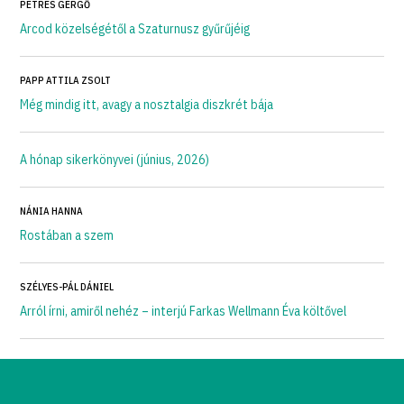
PETRES GERGŐ
Arcod közelségétől a Szaturnusz gyűrűjéig
PAPP ATTILA ZSOLT
Még mindig itt, avagy a nosztalgia diszkrét bája
A hónap sikerkönyvei (június, 2026)
NÁNIA HANNA
Rostában a szem
SZÉLYES-PÁL DÁNIEL
Arról írni, amiről nehéz – interjú Farkas Wellmann Éva költővel