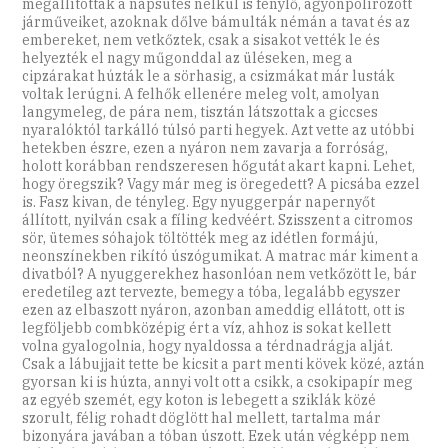
megállították a napsütés nélkül is fénylő, agyonpolírozott
járműveiket, azoknak dőlve bámulták némán a tavat és az
embereket, nem vetkőztek, csak a sisakot vették le és
helyezték el nagy műgonddal az üléseken, meg a
cipzárakat húzták le a sörhasig, a csizmákat már lusták
voltak lerúgni. A felhők ellenére meleg volt, amolyan
langymeleg, de pára nem, tisztán látszottak a giccses
nyaralóktól tarkálló túlsó parti hegyek. Azt vette az utóbbi
hetekben észre, ezen a nyáron nem zavarja a forróság,
holott korábban rendszeresen hőgutát akart kapni. Lehet,
hogy öregszik? Vagy már meg is öregedett? A picsába ezzel
is. Fasz kivan, de tényleg. Egy nyuggerpár napernyőt
állított, nyilván csak a fíling kedvéért. Szisszent a citromos
sör, ütemes sóhajok töltötték meg az idétlen formájú,
neonszínekben rikító úszógumikat. A matrac már kiment a
divatból? A nyuggerekhez hasonlóan nem vetkőzött le, bár
eredetileg azt tervezte, bemegy a tóba, legalább egyszer
ezen az elbaszott nyáron, azonban ameddig ellátott, ott is
legföljebb combközépig ért a víz, ahhoz is sokat kellett
volna gyalogolnia, hogy nyaldossa a térdnadrágja alját.
Csak a lábujjait tette be kicsit a part menti kövek közé, aztán
gyorsan ki is húzta, annyi volt ott a csikk, a csokipapír meg
az egyéb szemét, egy koton is lebegett a sziklák közé
szorult, félig rohadt döglött hal mellett, tartalma már
bizonyára javában a tóban úszott. Ezek után végképp nem