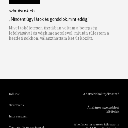
SZÖLLŐSI MÁTYÁS
„Mindent úgy látok és gondolok, mint eddig”
Mivel tökéletesen tisztában voltam a betegség
lefolyásával és végkimenetelével, miután túlestem a
kezdeti sokkon, választhattam két út között.
1
2
3
4
5
6
Rólunk
Adatvédelmi tájékoztató
Szerzőink
Általános szerződési
feltételek
Impresszum
A honlapot tervezte és fejlesztette
Támogatók és partnerek