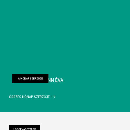
A HÓNAP SZERZŐJE
FARKAS WELLMANN ÉVA
ÖSSZES HÓNAP SZERZŐJE
LEGOLVASOTTABB