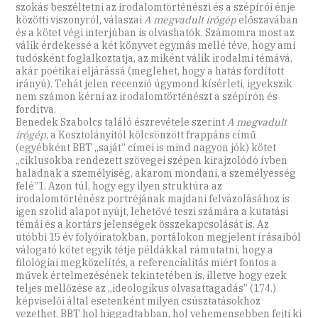
szokás beszéltetni az irodalomtörténészi és a szépírói énje
közötti viszonyról, válaszai
A megvadult írógép
előszavában
és a kötet végi interjúban is olvashatók. Számomra most az
válik érdekessé a két könyvet egymás mellé téve, hogy ami
tudósként foglalkoztatja, az miként válik irodalmi témává,
akár poétikai eljárássá (meglehet, hogy a hatás fordított
irányú). Tehát jelen recenzió úgymond kísérleti, igyekszik
nem számon kérni az irodalomtörténészt a szépírón és
fordítva.
Benedek Szabolcs találó észrevétele szerint
A megvadult
írógép
, a Kosztolányitól kölcsönzött frappáns című
(egyébként BBT „saját” címei is mind nagyon jók) kötet
„ciklusokba rendezett szövegei szépen kirajzolódó ívben
haladnak a személyiség, akarom mondani, a személyesség
felé”1. Azon túl, hogy egy ilyen struktúra az
irodalomtörténész portréjának majdani felvázolásához is
igen szolid alapot nyújt, lehetővé teszi számára a kutatási
témái és a kortárs jelenségek összekapcsolását is. Az
utóbbi 15 év folyóiratokban, portálokon megjelent írásaiból
válogató kötet egyik tétje példákkal rámutatni, hogy a
filológiai megközelítés, a referencialitás miért fontos a
művek értelmezésének tekintetében is, illetve hogy ezek
teljes mellőzése az „ideologikus olvasattagadás” (174.)
képviselői által esetenként milyen csúsztatásokhoz
vezethet. BBT hol higgadtabban, hol vehemensebben fejti ki