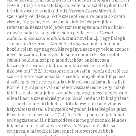
(49–50., 107.), s a Kosztolányi-bűvölet a Kosztolányiként való
írás kényszerét is működteti (
Játszani Kosztolányit
). A
szerzőség kérdése, a fiktív szereplő és a valós alak közötti
viszony függvényében az én destabilizációja zajlik, a
referencialitással való játék szinte megsemmisíti a fikció-
valóság határát. Legevidensebb példa erre a
Kernel
Kálmán másodszor is eltűnik
című novella: „[…] egy Balogh
Tamás nevű szerző a
Nemlétező dolgok
című kötetében
közölt rólam egy nagyon kis regényt, azaz egy velem azonos
nevű, hozzám valamelyest hasonló emberről. Szereplőt
csinált belőlem, szépen mondva: hőst, önkényesen
kiszakított a valóságból, s a megkérdezésem nélkül
fikcióvá tett.” (52.) Itt viszont nem pusztán jópofa ötletről van
szó – a határösszemosódás a cselekmények elindítója lesz.
A szövegek és intertextuális utalások variálásának, az Esti
Kornél figurájához való ismételt visszatérésnek egy másik
tétjét is kiolvashatjuk: a személyiség véglegességének való
ellenállást, a személyiségnek a fikció révén való kitágítását:
„[…] mert mindenki lehetsz, akit akarsz, mert a folytonos
helyváltoztatással a helyzetek végtelen lehetőségébe jutsz.
Bármikor lehetsz bárki.” (22.) A játék, a poén mögött tehát
erős egzisztenciális küszködések is meghúzódnak. Mindez
főként a kötet első,
Játszani Kosztolányit
című ciklusára
érvényes, a második írásai ennél ötletvezéreltebbek,