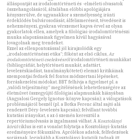
álláspontját az irodalomtörténeti és -elméleti olvasatok
összehangolásáról, általában előbbi apológiájára
kényszerülve, de ugyanakkor a személyesség iránti
érdeklődés bulvárosodását, álfelismeréseit, tévedéseit is
nehezményezi, gyakran vérszemet kapva érvel az olyan
gyakorlatok ellen, amelyek a filológiai-irodalomtörténészi
munka alapozásainak figyelmen kívül hagyásával
lovagolnak meg trendeket.
Ezzel az ellenpontozással jól kirajzolódik egy
„irodalomtörténészi etika”; főként az első ciklus,
Az
irodalomtörténeti cselekvésről
irodalomtörténeti munkákat
(bibliográfiát, helytörténeti munkát, adattárt,
levelezéskiadást, tanulmánykötetet) elemző kritikáinak
szempontjai fednek fel fontos módszertani lépéseket,
forráskezelési módokat. BBT felhívja a figyelmet pl. a
„valódi teljesítmény” megítélésének lehetetlenségére az
életművet összegyűjtő filológiai alapmunkák hiányában
(Angyalosi Gergely Ignotus-könyve kapcsán); a válogatások
problémájáról beszél (pl. a Botka Ferenc által sajtó alá
rendezett Déry-levelezés kapcsán); felvillant további
kutatási irányokat, s az ő szemén keresztül a
repertóriumolvasás is izgalmassá válhat. A
Kosztolányi
körül
ciklus is ezt a vonalat folytatja a Kosztolányi-kutatás
eredményeire fókuszálva. Aprólékos adatok, felfedezések
sorjáznak, leginkább a Kosztolányi-kutatók tudnak itt