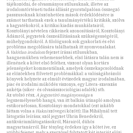
tájékozódni, de olvasmányos stílusuknak, illetve az
irodalomtörténeti tudás állását gyorstalpalóan összegző
passzusoknak köszönhetően mások érdeklődésére is
számot tarthatnak ezek a tanulmányértékű kritikák, szólva
a hagyatékokról, a kritikai kiadás munkálatairól,
Kosztolányi névtelen cikkeinek azonosításáról, Kosztolányi
Ádámról, jegyzetek összeállításának szükségességéről,
műhelygondokról. A filológusok sok gyakorlati és elvi
probléma megoldására találhatnak itt nyomvonalakat.
A
Valótlan irodalom
fejezet írásai stílusukban,
hangnemükben vehemensebbek, első látásra talán nem is
illenének a kötet első feléhez, viszont olyan kortárs
jelenségeket kommentálnak, amelyek összekapcsolódnak
az előzőekben fölvetett problémákkal: a valóságábrázoló
könyvek helyzete az elmúlt évtizedek magyar irodalmában,
piac és irodalmi működés viszonya, egy Litera-szavazás
ankétja (siker- és olvasásszociológiai adalék) stb.
Az utolsó rész,
A jegyzetíró magányossága
a
legszemélyesebb hangú, van itt balkán útinapló amolyan
estikornélosan, Kosztolányi-mondatokkal (ezt inkább
láttam volna a
Hakni
szövegei között); Ilia Mihálynál tett
látogatás leírása; szól jegyzet Uhrin Benedekről,
antikváriumlátogatásokról, Márairól, dühös
magyartanárról. Bár tényleg érdekes így a kötet íve, ez
utóbbi fejezet, mely a szerzővel folytatott két interjút előzi