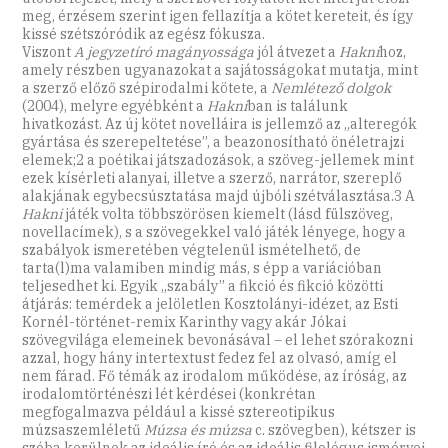
meg, érzésem szerint igen fellazítja a kötet kereteit, és így
kissé szétszóródik az egész fókusza.
Viszont
A jegyzetíró magányossága
jól átvezet a
Hakni
hoz,
amely részben ugyanazokat a sajátosságokat mutatja, mint
a szerző előző szépirodalmi kötete, a
Nemlétező dolgok
(2004), melyre egyébként a
Hakni
ban is találunk
hivatkozást. Az új kötet novelláira is jellemző az „alteregók
gyártása és szerepeltetése”, a beazonosítható önéletrajzi
elemek;2 a poétikai játszadozások, a szöveg-jellemek mint
ezek kísérleti alanyai, illetve a szerző, narrátor, szereplő
alakjának egybecsúsztatása majd újbóli szétválasztása.3 A
Hakni
játék volta többszörösen kiemelt (lásd fül­szöveg,
novellacímek), s a szövegekkel való játék lényege, hogy a
szabályok ismeretében végtelenül ismételhető, de
tarta(l)ma valamiben mindig más, s épp a variációban
teljesedhet ki. Egyik „szabály” a fikció és fikció közötti
átjárás: temérdek a jelöletlen Kosztolányi-idézet, az Esti
Kornél-történet-remix Karinthy vagy akár Jókai
szövegvilága elemeinek bevonásával – el lehet szórakozni
azzal, hogy hány intertextust fedez fel az olvasó, amíg el
nem fárad. Fő témák az irodalom működése, az íróság, az
irodalomtörténészi lét kérdései (konkrétan
megfogalmazva például a kissé sztereotipikus
múzsaszemléletű
Múzsa és múzsa
c. szövegben), kétszer is
szóba kerülnek az ideális író és az ideális filológus ismérvei