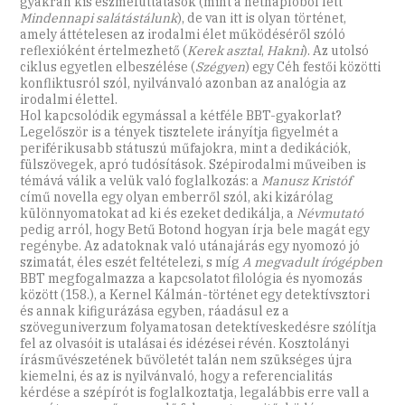
gyakran kis eszmefuttatások (mint a netnaplóból lett
Mindennapi salátástálunk
), de van itt is olyan történet,
amely áttételesen az irodalmi élet működéséről szóló
reflexióként értelmezhető (
Kerek asztal
,
Hakni
). Az utolsó
ciklus egyetlen elbeszélése (
Szégyen
) egy Céh festői közötti
konfliktusról szól, nyilvánvaló azonban az analógia az
irodalmi élettel.
Hol kapcsolódik egymással a kétféle BBT-gyakorlat?
Legelőször is a tények tisztelete irányítja figyelmét a
periférikusabb státuszú műfajokra, mint a dedikációk,
fülszövegek, apró tudósítások. Szépirodalmi műveiben is
témává válik a velük való foglalkozás: a
Manusz Kristóf
című novella egy olyan emberről szól, aki kizárólag
különnyomatokat ad ki és ezeket dedikálja, a
Névmutató
pedig arról, hogy Betű Botond hogyan írja bele magát egy
regénybe. Az adatoknak való utánajárás egy nyomozó jó
szimatát, éles eszét feltételezi, s míg
A megvadult írógépben
BBT megfogalmazza a kapcsolatot filológia és nyomozás
között (158.), a Kernel Kálmán-történet egy detektívsztori
és annak kifigurázása egyben, ráadásul ez a
szöveguniverzum folyamatosan detektíveskedésre szólítja
fel az olvasóit is utalásai és idézései révén. Kosztolányi
írásművészetének bűvöletét talán nem szükséges újra
kiemelni, és az is nyilvánvaló, hogy a referencialitás
kérdése a szépírót is foglalkoztatja, legalábbis erre vall a