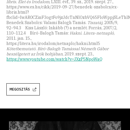
libris. Élet és Irodalom
, LXIII. évf., 39. sz., 2019. szept. 27.,
https://www.es.hu/cikk/2019-09-27/benedek-szabolcs/ex-
libris.html?
fbclid=IwAR0CZinF3ogtFo9jzJdcTnNlOzbVQ65FloWppjSLeT
Benedek Szabolcs: Valami Balogh Tamás.
Tiszatáj
, 2005/9,
92–94.3 Kiss László: Inkább (?) a nemlét. Forrás, 2007/2,
110–112.4 Bíró-Balogh Tamás:
Hakni. Litera-netnapló
,
2011. jan. 15.,
https://litera.hu/irodalom/netnaplo/hakni.html5
Kötetbemutató. Bíró-Balogh Tamással Németh Gábor
beszélgetett az Írók boltjában
, 2019. szept. 23.,
https://www.youtube.com/watch?v=JXzP5NpoWaQ
MEGOSZTÁS