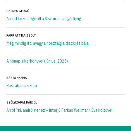
PETRES GERGŐ
Arcod közelségétől a Szaturnusz gyűrűjéig
PAPP ATTILA ZSOLT
Még mindig itt, avagy a nosztalgia diszkrét bája
A hónap sikerkönyvei (június, 2026)
NÁNIA HANNA
Rostában a szem
SZÉLYES-PÁL DÁNIEL
Arról írni, amiről nehéz – interjú Farkas Wellmann Éva költővel