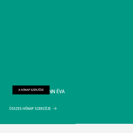
A HÓNAP SZERZŐJE
FARKAS WELLMANN ÉVA
ÖSSZES HÓNAP SZERZŐJE