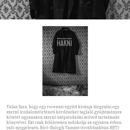
Talán fura, hogy egy recenzió együtt kívánja tárgyalni egy
szerző irodalomtörténeti kérdéseket taglaló gyűjteményes
kötetét ugyanazon szerző szépirodalmi műveit tartalmazó
könyvével. Ezt csak felületesen indokolja az egyazon évben
való megjelenés. Bíró-Balogh Tamást (továbbiakban BBT)