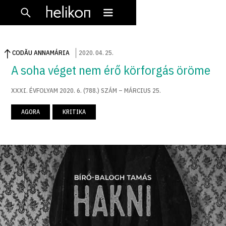
CODĂU ANNAMÁRIA
2020
.
04
.
25
.
A soha véget nem érő körforgás öröme
XXXI. ÉVFOLYAM 2020. 6. (788.) SZÁM – MÁRCIUS 25.
AGORA
KRITIKA