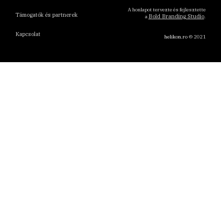
A honlapot tervezte és fejlesztette
Támogatók és partnerek
Bold Branding Studio
a
.
Kapcsolat
helikon.ro
© 2021