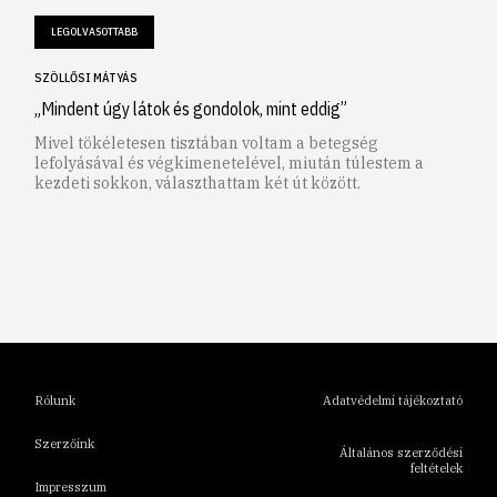
LEGOLVASOTTABB
SZÖLLŐSI MÁTYÁS
„Mindent úgy látok és gondolok, mint eddig”
Mivel tökéletesen tisztában voltam a betegség
lefolyásával és végkimenetelével, miután túlestem a
kezdeti sokkon, választhattam két út között.
1
2
3
4
5
6
Rólunk
Adatvédelmi tájékoztató
Szerzőink
Általános szerződési
feltételek
Impresszum