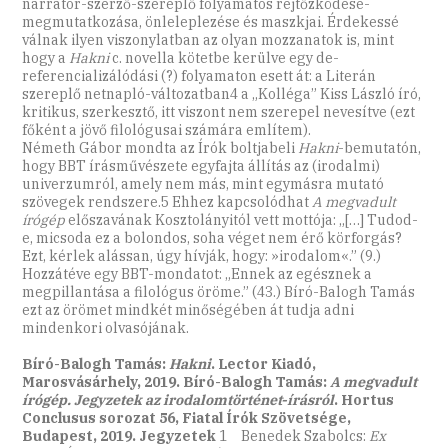
narrátor-szerző-szereplő folyamatos rejtőzködése-
megmutatkozása, önleleplezése és maszkjai. Érdekessé
válnak ilyen viszonylatban az olyan mozzanatok is, mint
hogy a
Hakni
c. novella kötetbe kerülve egy de-
referencializálódási (?) folyamaton esett át: a Literán
szereplő netnapló-változatban4 a „Kolléga” Kiss László író,
kritikus, szerkesztő, itt viszont nem szerepel nevesítve (ezt
főként a jövő filológusai számára említem).
Németh Gábor mondta az Írók boltjabeli
Hakni
-bemutatón,
hogy BBT írásművészete egyfajta állítás az (irodalmi)
univerzumról, amely nem más, mint egymásra mutató
szövegek rendszere.5 Ehhez kapcsolódhat
A megvadult
írógép
előszavának Kosztolányitól vett mottója: „[…] Tudod-
e, micsoda ez a bolondos, soha véget nem érő körforgás?
Ezt, kérlek alássan, úgy hívják, hogy: »irodalom«.” (9.)
Hozzátéve egy BBT-mondatot: „Ennek az egésznek a
megpillantása a filológus öröme.” (43.) Bíró-Balogh Tamás
ezt az örömet mindkét minőségében át tudja adni
mindenkori olvasójának.
Bíró-Balogh Tamás:
Hakni
. Lector Kiadó,
Marosvásárhely, 2019. Bíró-Balogh Tamás:
A megvadult
írógép. Jegyzetek az irodalomtörténet-írásról
. Hortus
Conclusus sorozat 56, Fiatal Írók Szövetsége,
Budapest, 2019. Jegyzetek
1 Benedek Szabolcs:
Ex