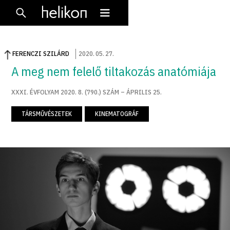
FERENCZI SZILÁRD
2020
.
05
.
27
.
A meg nem felelő tiltakozás anatómiája
XXXI. ÉVFOLYAM 2020. 8. (790.) SZÁM – ÁPRILIS 25.
TÁRSMŰVÉSZETEK
KINEMATOGRÁF