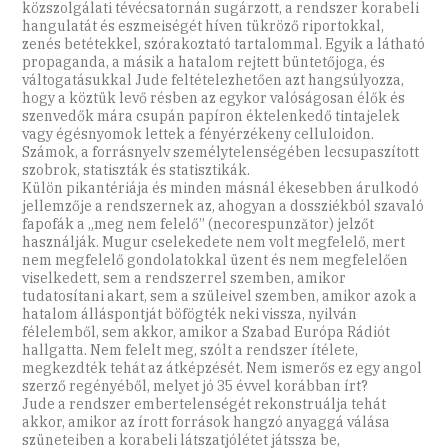
közszolgálati tévécsatornán sugárzott, a rendszer korabeli
hangulatát és eszmeiségét híven tükröző riportokkal,
zenés betétekkel, szórakoztató tartalommal. Egyik a látható
propaganda, a másik a hatalom rejtett büntetőjoga, és
váltogatásukkal Jude feltételezhetően azt hangsúlyozza,
hogy a köztük levő résben az egykor valóságosan élők és
szenvedők mára csupán papíron éktelenkedő tintajelek
vagy égésnyomok lettek a fényérzékeny celluloidon.
Számok, a forrásnyelv személytelenségében lecsupaszított
szobrok, statiszták és statisztikák.
Külön pikantériája és minden másnál ékesebben árulkodó
jellemzője a rendszernek az, ahogyan a dossziékból szavaló
fapofák a „meg nem felelő” (necorespunzător) jelzőt
használják. Mugur cselekedete nem volt megfelelő, mert
nem megfelelő gondolatokkal üzent és nem megfelelően
viselkedett, sem a rendszerrel szemben, amikor
tudatosítani akart, sem a szüleivel szemben, amikor azok a
hatalom álláspontját böfögték neki vissza, nyilván
félelemből, sem akkor, amikor a Szabad Európa Rádiót
hallgatta. Nem felelt meg, szólt a rendszer ítélete,
megkezdték tehát az átképzését. Nem ismerős ez egy angol
szerző regényéből, melyet jó 35 évvel korábban írt?
Jude a rendszer embertelenségét rekonstruálja tehát
akkor, amikor az írott források hangzó anyaggá válása
szüneteiben a korabeli látszatjólétet játssza be,