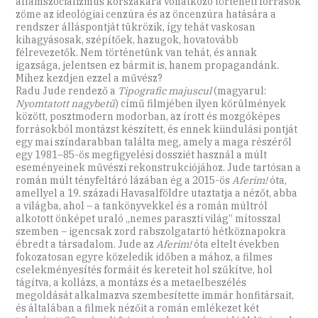
államszocializmus korszakára vonatkozó történeti források
zöme az ideológiai cenzúra és az öncenzúra hatására a
rendszer álláspontját tükrözik, így tehát vaskosan
kihagyásosak, szépítőek, hazugok, hovatovább
félrevezetők. Nem történetünk van tehát, és annak
igazsága, jelentsen ez bármit is, hanem propagandánk.
Mihez kezdjen ezzel a művész?
Radu Jude rendező a
Tipografic majuscul
(magyarul:
Nyomtatott nagybetű
) című filmjében ilyen körülmények
között, posztmodern modorban, az írott és mozgóképes
forrásokból montázst készített, és ennek kiindulási pontját
egy mai színdarabban találta meg, amely a maga részéről
egy 1981–85-ös megfigyelési dossziét használ a múlt
eseményeinek művészi rekonstrukciójához. Jude tartósan a
román múlt tényfeltáró lázában ég a 2015-ös
Aferim!
óta,
amellyel a 19. századi Havasalföldre utaztatja a nézőt, abba
a világba, ahol – a tankönyvekkel és a román múltról
alkotott önképet uraló „nemes paraszti világ” mítosszal
szemben – igencsak zord rabszolgatartó hétköznapokra
ébredt a társadalom. Jude az
Aferim!
óta eltelt években
fokozatosan egyre közeledik időben a mához, a filmes
cselekményesítés formáit és kereteit hol szűkítve, hol
tágítva, a kollázs, a montázs és a metaelbeszélés
megoldását alkalmazva szembesítette immár honfitársait,
és általában a filmek nézőit a román emlékezet két