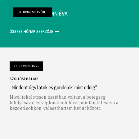
A HÓNAP SZERZŐJE
FARKAS WELLMANN ÉVA
ÖSSZES HÓNAP SZERZŐJE
LEGOLVASOTTABB
SZÖLLŐSI MÁTYÁS
„Mindent úgy látok és gondolok, mint eddig”
Mivel tökéletesen tisztában voltam a betegség
lefolyásával és végkimenetelével, miután túlestem a
kezdeti sokkon, választhattam két út között.