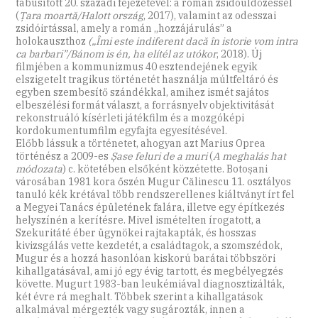
tabusított 20. századi fejezetével: a román zsidóüldözéssel
(
Țara moartă/Halott ország
, 2017), valamint az odesszai
zsidóirtással, amely a román „hozzájárulás” a
holokauszthoz
(„Îmi este indiferent dacă în istorie vom intra
ca barbari”/Bánom is én, ha elítél az utókor
, 2018). Új
filmjében a kommunizmus 40 esztendejének egyik
elszigetelt tragikus történetét használja múltfeltáró és
egyben szembesítő szándékkal, amihez ismét sajátos
elbeszélési formát választ, a forrásnyelv objektivitását
rekonstruáló kísérleti játékfilm és a mozgóképi
kordokumentumfilm egyfajta egyesítésével.
Előbb lássuk a történetet, ahogyan azt Marius Oprea
történész a 2009-es
Șase feluri de a muri
(
A meghalás hat
módozata
) c. kötetében elsőként közzétette. Botoșani
városában 1981 kora őszén Mugur Călinescu 11. osztályos
tanuló kék krétával több rendszerellenes kiáltványt írt fel
a Megyei Tanács épületének falára, illetve egy építkezés
helyszínén a kerítésre. Mivel ismételten írogatott, a
Szekuritáté éber ügynökei rajtakapták, és hosszas
kivizsgálás vette kezdetét, a családtagok, a szomszédok,
Mugur és a hozzá hasonlóan kiskorú barátai többszöri
kihallgatásával, ami jó egy évig tartott, és megbélyegzés
követte. Mugurt 1983-ban leukémiával diagnosztizálták,
két évre rá meghalt. Többek szerint a kihallgatások
alkalmával mérgezték vagy sugározták, innen a