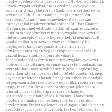
megbetegedése. Földi maradványait 2017-ben kihantolták
orvosi vizsgálat céljával, ám az eredményről egyelőre
semmi hír. A vizsgálat során a Szekuri­táté két dossziét is
vezetett, előbb „A hirdetőtábla”, majd a tettenérést
követően „A tanuló” munkanevűeket. A két dosszié
iratanyagából rendezett színdarabot 2013-ban Gianina
Cărbunariu, amelyet díszlet nélkül vitt színre, viszont a
hátfalra szövegrészeket vetített a vizsgálati nyelvezetből,
illetve a szereplők testére képzeletbeli, ki nem mondott
gondolataikat. A színészek szárazan felmondják a
megfigyelés hanganyagának átiratát, amely így
érzelemmentes élő szövegként koppan, testbeszédük
viszont hozza érzelmeik pusztító viharát.
Jude mindebből az érzelemmentes vizsgálati nyelvezet
motívumát tartotta meg és annak száraz felmondását, ám
szereplői hatalmas rajzolt hátterek (tévé, magnószalag,
esetenként stilizált ipari épülettömb) előtt szólalnak meg,
egy torta szeleteihez hasonló nagydíszletben, és mondják
fel gépiesen a dossziék nyelvi-szemantikai regiszterében
az ügy részleteit. Ilyen a rendőr vizsgálati jelentése, a
tanúvallomások, a lehallgatás során elhangzó
párbeszédek, telefonhívások. Nem társul hozzá sem
megfelelő mimika, sem testbeszéd, értelemszerűen
érzelem sem. Ezeket a jeleneteket váltogatja Jude hirtelen
kezdődő vagy megszűnő korabeli, 1981 és 1985 között a