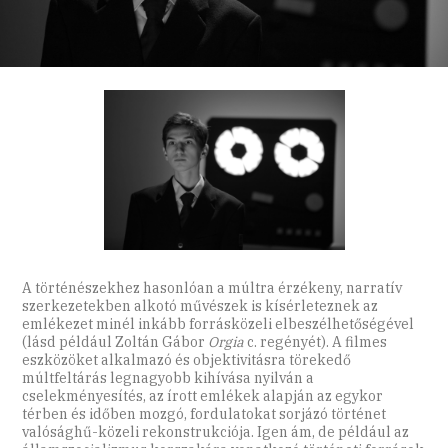
A történészekhez hasonlóan a múltra érzékeny, narratív
szerkezetekben alkotó művészek is kísérleteznek az
emlékezet minél inkább forrásközeli elbeszélhetőségével
(lásd például Zoltán Gábor
Orgia
c. regényét). A filmes
eszközöket alkalmazó és objektivitásra törekedő
múltfeltárás legnagyobb kihívása nyilván a
cselekményesítés, az írott emlékek alapján az egykor
térben és időben mozgó, fordulatokat sorjázó történet
valósághű-közeli rekonstrukciója. Igen ám, de például az