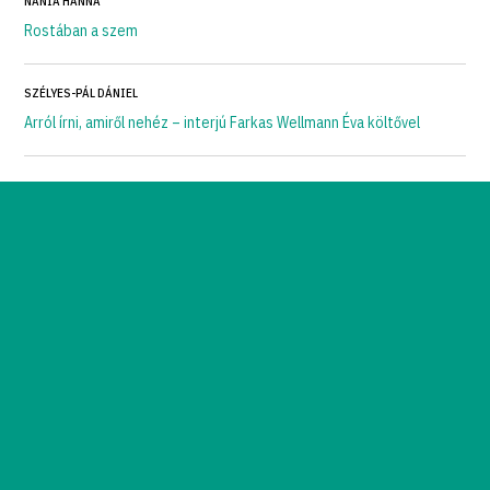
NÁNIA HANNA
Rostában a szem
SZÉLYES-PÁL DÁNIEL
Arról írni, amiről nehéz – interjú Farkas Wellmann Éva költővel