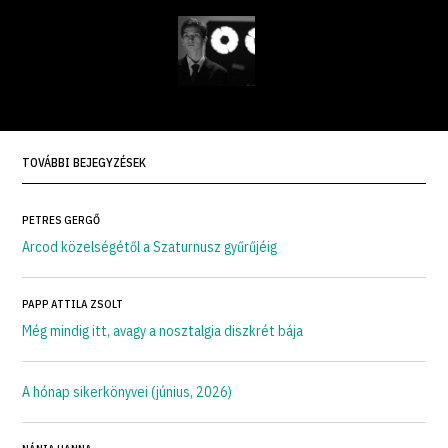
TOVÁBBI BEJEGYZÉSEK
PETRES GERGŐ
Arcod közelségétől a Szaturnusz gyűrűjéig
PAPP ATTILA ZSOLT
Még mindig itt, avagy a nosztalgia diszkrét bája
A hónap sikerkönyvei (június, 2026)