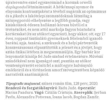
újrateremtve ezzel egyszersmind a korszak orwelli
duplagondol
létminimumát. A hétköznapi nyomor és
elnyomás kontrasztjaként a tévéből sugárzik az optimizmus
és a jókedv, a lakótelepi szomszédoknak látszólag a
szőnyegporoló elhelyezése a legfőbb gondja, vagy
kisiskolások édesen hullámzó kórusa bűvöli el a
tévénézőket, és nem attól markolja fagyos bűntudat a
kortársakat (és az utókort egyaránt), hogy akkor, ott, egy 17
éves, roppant tisztánlátó gyermeknek félelemből igazodó
barátai, apja, tanárai, a szekusok és a helyi pártvezetők
konszenzusosan elpusztították a jelenét és a jövőjét, hogy
aztán fizikai létében is megsemmisüljön. Egy barbár kor
lenyomatát kínálja fel Jude szabad értelmezésre. Művészi
szándékával nem igazságot oszt, pusztán az utókor
veszteségérzetét erősíti fel a múlt egyre halványuló
emlékeiről és a történelem amorf szövegtestében képződő
narratívák ­anatómiájáról.
Tipografic majuscul
, színes román film, 128 perc, 2020.
Rendező és forgatókönyvíró
: Radu Jude.
Operatőr
:
Marius Panduru.
Vágó
: Cătălin Cristuțiu.
Szereplők
: Șerban
Pavlu, Alexandru Potocean, Ioana Iacob, Bogdan Zamfir.